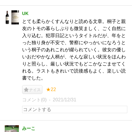
UK
とても柔らかくすんなりと読める文章。桐子と親
友のトモの暮らしぶりも微笑ましく、ごく自然に
入り込む。犯罪日記というタイトルだが、年をと
った独り身が不安で、警察にやっかいになろうと
いう桐子のあれこれが綴られていく。彼女の優し
いおだやかな人柄が、そんな寂しい状況をほんわ
りと照らし、厳しい状況でもどこかなごませてく
れる。ラストもきれいで読後感もよく、楽しい読
書でした。
★22
ナイス
コメント(0)
2021/12/31
みーこ