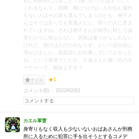
犯し刑務所に入ること！3食ついて介護までして
くれるなんて…実際、職につけない人や住む場所
もない人はその道を選んでしまうのかも。桐子さ
んはそうは言っても常識人だし、周りの人に恵ま
れていますね。それは桐子さんが相手に対して誠
実だからに他ならない。意味は違うかもしれない
けれど、情けは人のためならず、という諺が頭に
浮かびました。真面目にお仕事していてよかった
ね、という最後でしたが、久遠さんが雇い先のオ
ーナーって、都合よすぎ？
★1
ナイス
コメント(0)
2022/02/02
カエル軍曹
身寄りもなく収入も少ないないおばあさんが刑務
所に入るために犯罪に手を出そうとするコメデ