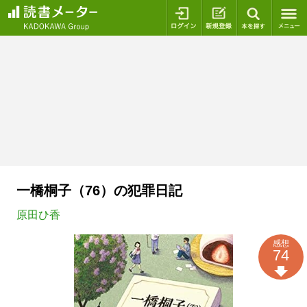
ログイン
新規登録
本を探
一橋桐子（76）の犯罪日記
原田ひ香
感想
74