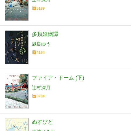
5189
多類婚姻譚
凪良ゆう
4164
ファイア・ドーム (下)
辻村深月
3904
ぬすびと