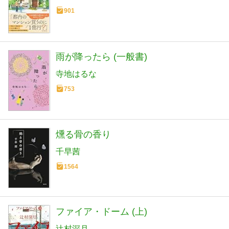
901
雨が降ったら (一般書)
寺地はるな
753
燻る骨の香り
千早茜
1564
ファイア・ドーム (上)
辻村深月