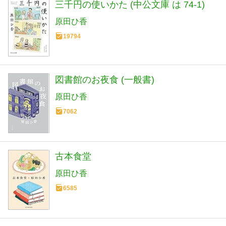
三千円の使いかた (中公文庫 は 74-1)
原田ひ香
19794
図書館のお夜食 (一般書)
原田ひ香
7062
古本食堂
原田ひ香
6585