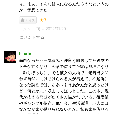
ィ。まあ、そんな結末になるんだろうなというの
が、予想できた。
★3
ナイス
コメント(0)
2022/01/29
hirorin
面白かった～一気読み～仲良く同居してた親友の
トモが亡くなり、今まで借りてた家は無理になり
～独りぼっちに。でも彼女の人柄で、老若男女問
わず自然に助け助けられる人が増えて。不起訴に
なった誘拐では、ああ～もうあかんかと思ったけ
ど、何とか丸く収まってほっとした。この本、現
代が抱える問題がたくさん描かれている。後妻業
やギャンブル依存、低年金、生活保護、老人には
なかなか家が借りられないとか。私も家を借りる