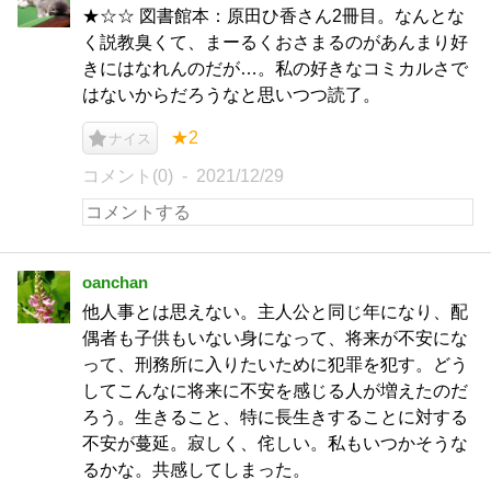
★☆☆ 図書館本：原田ひ香さん2冊目。なんとな
く説教臭くて、まーるくおさまるのがあんまり好
きにはなれんのだが…。私の好きなコミカルさで
はないからだろうなと思いつつ読了。
★2
ナイス
コメント(0)
2021/12/29
oanchan
他人事とは思えない。主人公と同じ年になり、配
偶者も子供もいない身になって、将来が不安にな
って、刑務所に入りたいために犯罪を犯す。どう
してこんなに将来に不安を感じる人が増えたのだ
ろう。生きること、特に長生きすることに対する
不安が蔓延。寂しく、侘しい。私もいつかそうな
るかな。共感してしまった。