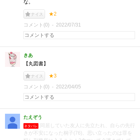
な。
★2
ナイス
コメント(0)
2022/07/31
きあ
【丸図書】
★3
ナイス
コメント(0)
2022/04/05
たえぞう
同居していた友人に先立たれ、自らの先行
ネタバレ
きが不安になった桐子(76)。思い立ったのは罪を