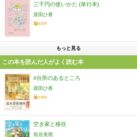
三千円の使いかた (単行本)
原田ひ香
6105
もっと見る
この本を読んだ人がよく読む本
#台所のあるところ
原田ひ香
1459
空き家と移住
垣谷美雨