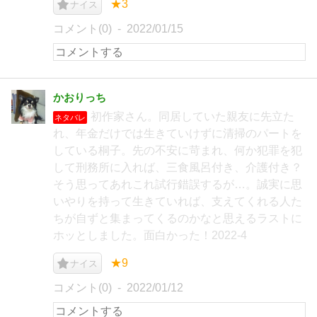
★3
ナイス
コメント(0)
2022/01/15
かおりっち
初作家さん。同居していた親友に先立た
ネタバレ
れ、年金だけでは生きていけずに清掃のパートを
している桐子。先の不安に苛まれ、何か犯罪を犯
して刑務所に入れば、三食風呂付き、介護付き？
そう思ってあれこれ試行錯誤するが…。誠実に思
いやりを持って生きていれば、支えてくれる人た
ちが自ずと集まってくるのかなと思えるラストに
ホッとしました。面白かった！2022-4
★9
ナイス
コメント(0)
2022/01/12