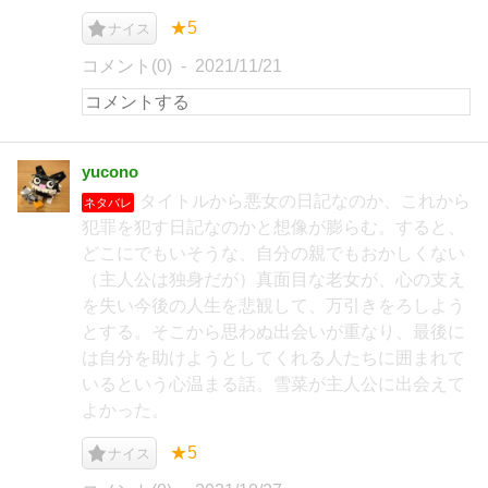
★5
ナイス
コメント(0)
2021/11/21
yucono
タイトルから悪女の日記なのか、これから
ネタバレ
犯罪を犯す日記なのかと想像が膨らむ。すると、
どこにでもいそうな、自分の親でもおかしくない
（主人公は独身だが）真面目な老女が、心の支え
を失い今後の人生を悲観して、万引きをろしよう
とする。そこから思わぬ出会いが重なり、最後に
は自分を助けようとしてくれる人たちに囲まれて
いるという心温まる話。雪菜が主人公に出会えて
よかった。
★5
ナイス