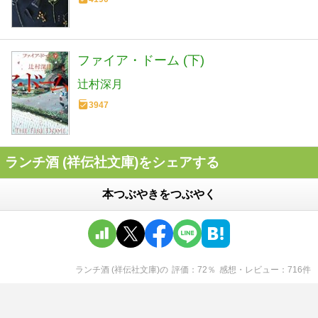
ファイア・ドーム (下)
辻村深月
3947
ランチ酒 (祥伝社文庫)をシェアする
本つぶやきをつぶやく
ランチ酒 (祥伝社文庫)
の
評価
72
％
感想・レビュー
716
件