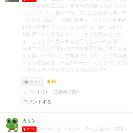
う犬森祥子が主人公。見守りの対象は人だったり
ペットだったり様々だが、そこには必ず人間ドラ
マがあり面白い。深夜に仕事をしてるので仕事終
わりの食事がランチになるのだが、食べる料理、
飲む酒全てが美味しそうでこちらも呑みたくな
る。しかも全て実在するお店だというのが凄い。
仕事での人との関わりの中で祥子の娘に対する考
えも変わっていく。前向きになっていくので好感
を持って読める。一話20ページくらいと短いのも
ありサクサク読めてしまうのも良かった。
★18
ナイス
コメント(0)
2026/07/29
カリン
といかくあらゆるランチとお酒が、物凄く
ネタバレ