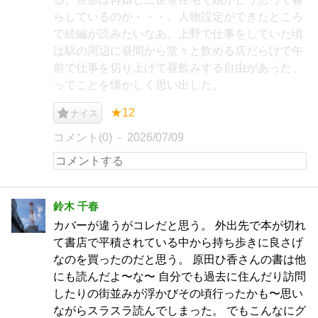
らしているのか・・・。人物設定ができたところ
で続編が読みたいなあ。上野で仕事をしていた頃
は駅の周辺に昼間から堂々と飲める店だらけで午
前で仕事を切り上げて昼飲みする自由があった、
ってことを懐かしく思い出した。
★12
ナイス
コメント(0)
2026/07/09
鈴木 千春
カバーが違うがコレだと思う。 外出先で本が切れ
て書店で平積されている中から持ち歩きに良さげ
なのを買ったのだと思う。 原田ひ香さんの書は他
にも読んだよ〜な〜 自分でも過去に住んだり訪問
したりの街並みが浮かびその頃行ったかも〜思い
ながらスラスラ読んでしまった。 でもこんなにグ