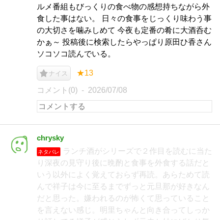
ルメ番組もびっくりの食べ物の感想持ちながら外
食した事はない。 日々の食事をじっくり味わう事
の大切さを噛みしめて 今夜も定番の肴に大酒呑む
かぁ～ 投稿後に検索したらやっぱり原田ひ香さん
ソコソコ読んでいる。
★13
ナイス
コメント(0)
2026/07/08
chrysky
ランチ酒がシリーズで２作目を読むに当た
ネタバレ
り深夜の見守り後に晩酌と食事を外食する話だと
いう以外によく覚えておらず再読。あらためて読
んで祥子は今に至るまでずっと元旦那が好きなん
だと思った。嫌われるのが怖くて思っていること
を言えない感じ。明里ちゃんと向き合ってしっか