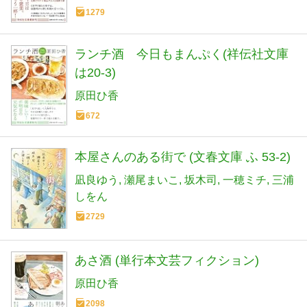
1279
ランチ酒 今日もまんぷく(祥伝社文庫
は20-3)
原田ひ香
672
本屋さんのある街で (文春文庫 ふ 53-2)
凪良ゆう
瀬尾まいこ
坂木司
一穂ミチ
三浦
しをん
2729
あさ酒 (単行本文芸フィクション)
原田ひ香
2098