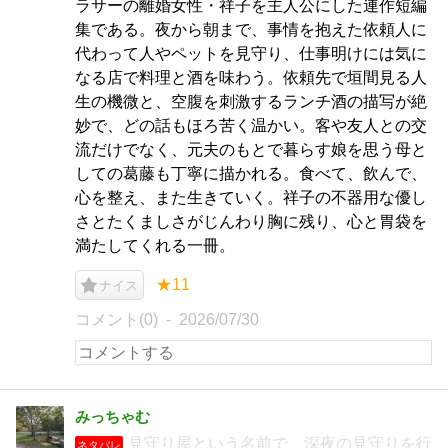
ラサーの離婚女性・祥子を主人公にした連作短編
集である。夜から朝まで、事情を抱えた依頼人に
代わって人やペットを見守り、仕事明けには気に
なる店で料理と酒を味わう。依頼先で垣間見る人
生の機微と、空腹を刺激するランチ酒の描写が絶
妙で、どの話もほろ苦く温かい。客や友人との交
流だけでなく、元夫のもとで暮らす娘を思う母と
しての葛藤も丁寧に描かれる。食べて、飲んで、
心を整え、また生きていく。祥子の不器用な優し
さとたくましさがじんわり胸に残り、心と胃袋を
満たしてくれる一冊。
★11
ナイス
コメント(0)
2026/07/30
みっちゃむ
見守り屋という名前で、深夜の見守りを行
ネタバレ