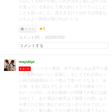
り話してる様子が感じられず元夫と姑にばかり気
を遣っている気がして個人的にイライラっとした
ことを思い出した。遅すぎるけど次作では明里ち
ゃんとよい関係が築ければいいな
★6
ナイス
コメント(0)
2026/07/02
mayukipi
シリーズ１冊目。祥子の楽しみは見守り屋
ネタバレ
の仕事終のおいしい店探し。そしてそれが当たっ
た時の高揚感がいい！飲んで食べたくなる！「あ
さ酒」を先に読んでしまって…祥子の過去ってこ
れだったのか。元夫の義徳への我慢？が私には歯
がゆくて。あの電話の相手は？議母への思いは？
今更だけど前に進むためにはっきりさせてほしい
気がした。落ち着いてから娘を迎えに来てもいい