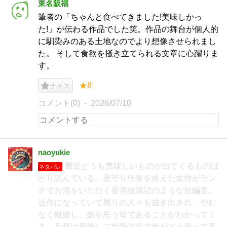
東名阪福
筆者の「ちゃんと食べてきました!美味しかっ
た!」が伝わる作品でした笑。作品の舞台が個人的
に馴染みのある土地なのでより想像させられまし
た。 そして食欲を掻き立てられる文章に心躍りま
す。
★8
ナイス
コメント(0)
2026/07/10
naoyukie
最近どうも美味しいものが出てくるものば
ネタバレ
かり読んでいる。見守り仕事を終えた女性がラン
チでお酒をいただく昼酒放浪記のような短編集。
連作になっていて周りの人々も描き出され、やむ
なく離婚し、娘を思う母であることがわかってく
る。旦那は再婚し二世帯住宅で娘がどう思って暮