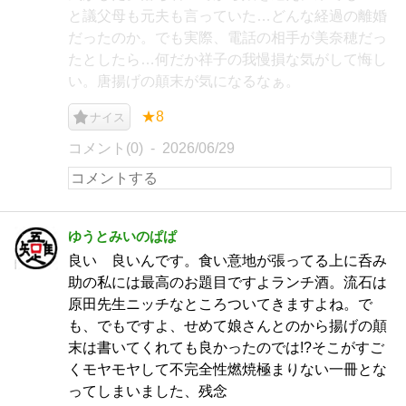
と議父母も元夫も言っていた…どんな経過の離婚
だったのか。でも実際、電話の相手が美奈穂だっ
たとしたら…何だか祥子の我慢損な気がして悔し
い。唐揚げの顛末が気になるなぁ。
★8
ナイス
コメント(0)
2026/06/29
ゆうとみいのぱぱ
良い 良いんです。食い意地が張ってる上に呑み
助の私には最高のお題目ですよランチ酒。流石は
原田先生ニッチなところついてきますよね。で
も、でもですよ、せめて娘さんとのから揚げの顛
末は書いてくれても良かったのでは!?そこがすご
くモヤモヤして不完全性燃焼極まりない一冊とな
ってしまいました、残念