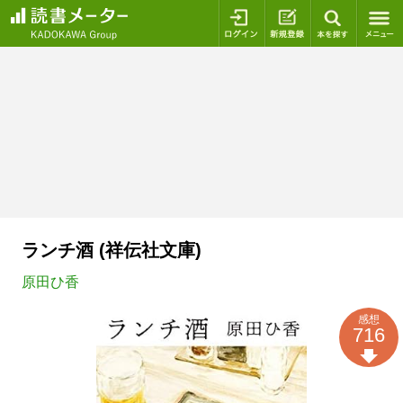
ログイン
新規登録
本を探
ランチ酒 (祥伝社文庫)
原田ひ香
感想
716