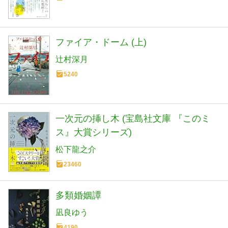
ファイア・ドーム (上)
辻村深月
5240
一次元の挿し木 (宝島社文庫 『このミ
ス』大賞シリーズ)
松下龍之介
23460
多類婚姻譚
凪良ゆう
4190