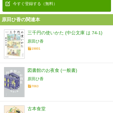
今すぐ登録する（無料）
原田ひ香の関連本
三千円の使いかた (中公文庫 は 74-1)
原田ひ香
19801
図書館のお夜食 (一般書)
原田ひ香
7063
古本食堂