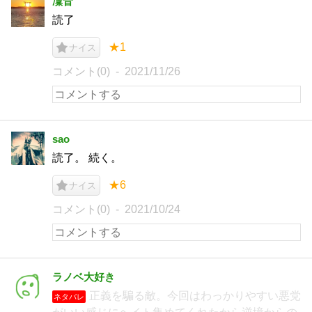
凜音
読了
★1
ナイス
コメント(0)
2021/11/26
sao
読了。 続く。
★6
ナイス
コメント(0)
2021/10/24
ラノベ大好き
正義を騙る敵。今回はわっかりやすい悪党
ネタバレ