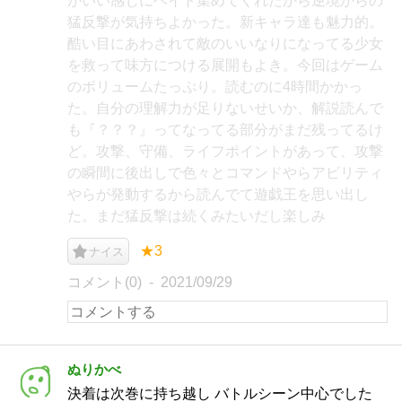
がいい感じにヘイト集めてくれたから逆境からの
猛反撃が気持ちよかった。新キャラ達も魅力的。
酷い目にあわされて敵のいいなりになってる少女
を救って味方につける展開もよき。今回はゲーム
のボリュームたっぷり。読むのに4時間かかっ
た。自分の理解力が足りないせいか、解説読んで
も『？？？』ってなってる部分がまだ残ってるけ
ど。攻撃、守備、ライフポイントがあって、攻撃
の瞬間に後出しで色々とコマンドやらアビリティ
やらが発動するから読んでて遊戯王を思い出し
た。まだ猛反撃は続くみたいだし楽しみ
★3
ナイス
コメント(0)
2021/09/29
ぬりかべ
決着は次巻に持ち越し バトルシーン中心でした