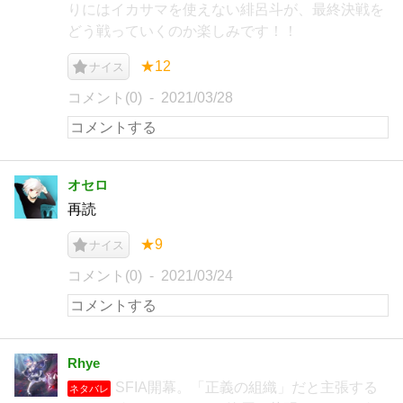
りにはイカサマを使えない緋呂斗が、最終決戦を
どう戦っていくのか楽しみです！！
★12
ナイス
コメント(0)
2021/03/28
オセロ
再読
★9
ナイス
コメント(0)
2021/03/24
Rhye
SFIA開幕。「正義の組織」だと主張する
ネタバレ