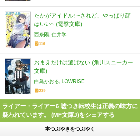
たかがアイドル! ~されど、やっぱり顔
はいい~ (電撃文庫)
西条陽
仁井学
116
おまえだけは選ばない (角川スニーカー
文庫)
白鳥かおる
LOWRISE
239
ライアー・ライアー6 嘘つき転校生は正義の味方に
疑われています。 (MF文庫J)をシェアする
本つぶやきをつぶやく