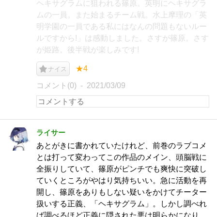
ヘキサグラムに狙われる篠原。英明にヘキサグラ
ムの一員。また始まるチーム戦。水上摩理の「英
明学園の一員である私にはなんの問題もないルー
ルですから!」は感動しました。さすが篠原。さす
が姫路。後半戦が楽しみです!
★4
ナイス
コメント(0)
2021/03/09
ライサー
あとがきに書かれていたけれど、前巻のラブコメ
とは打って変わってこの作品のメイン、頭脳戦に
全振りしていて、篠原がピンチでも爽快に突破し
ていくところがやはり気持ちいい。急に活動を再
開し、篠原をありもしない疑いをかけてチーター
扱いする正義、「ヘキサグラム」。しかし調べれ
ば調べるほど正義に隠された悪は明らかになり、