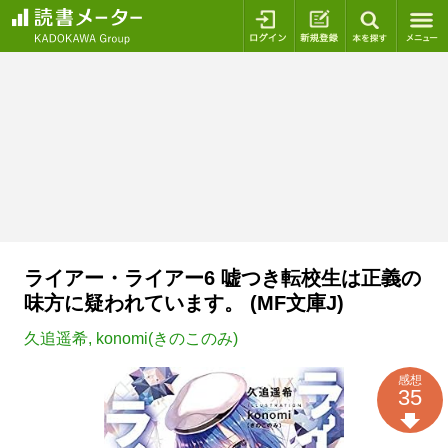
ログイン
新規登録
本を探
ライアー・ライアー6 嘘つき転校生は正義の
味方に疑われています。 (MF文庫J)
久追遥希
,
konomi(きのこのみ)
感想
35