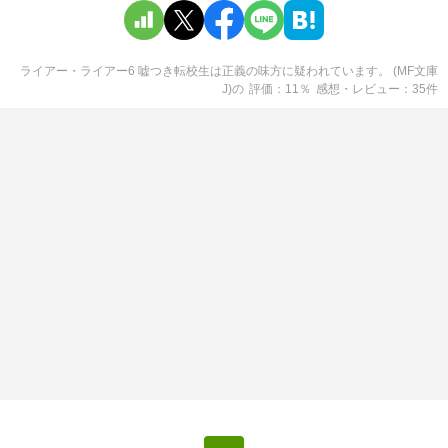
ライアー・ライアー6 嘘つき転校生は正義の味方に疑われています。 (MF文庫
J)
の
評価
11
％
感想・レビュー
35
件