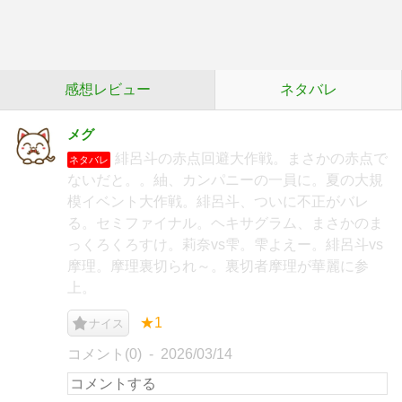
感想レビュー
ネタバレ
メグ
緋呂斗の赤点回避大作戦。まさかの赤点で
ネタバレ
ないだと。。紬、カンパニーの一員に。夏の大規
模イベント大作戦。緋呂斗、ついに不正がバレ
る。セミファイナル。ヘキサグラム、まさかのま
っくろくろすけ。莉奈vs雫。雫よえー。緋呂斗vs
摩理。摩理裏切られ～。裏切者摩理が華麗に参
上。
★1
ナイス
コメント(0)
2026/03/14