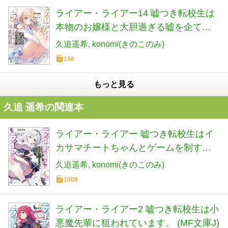
ライアー・ライアー14 嘘つき転校生は
本物のお嬢様と大胆過ぎる嘘を企てて
います。 (MF文庫J)
久追遥希
konomi(きのこのみ)
158
もっと見る
久追 遥希の関連本
ライアー・ライアー 嘘つき転校生はイ
カサマチートちゃんとゲームを制する
そうです。 (MF文庫J)
久追遥希
konomi(きのこのみ)
1008
ライアー・ライアー2 嘘つき転校生は小
悪魔先輩に狙われています。 (MF文庫J)