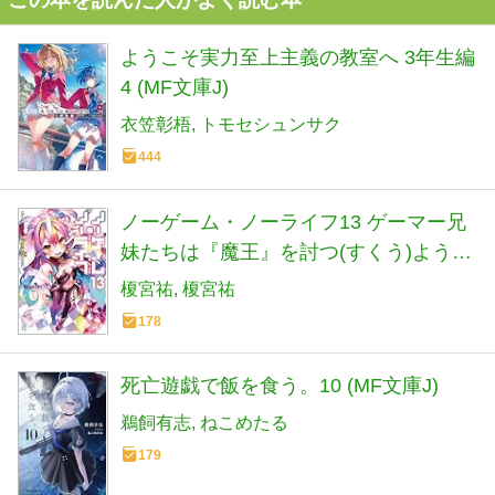
ようこそ実力至上主義の教室へ 3年生編
4 (MF文庫J)
衣笠彰梧
トモセシュンサク
444
ノーゲーム・ノーライフ13 ゲーマー兄
妹たちは『魔王』を討つ(すくう)ようで
す (MF文庫J)
榎宮祐
榎宮祐
178
死亡遊戯で飯を食う。10 (MF文庫J)
鵜飼有志
ねこめたる
179