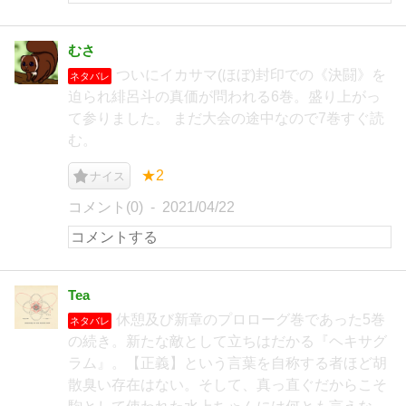
むさ
ついにイカサマ(ほぼ)封印での《決闘》を
ネタバレ
迫られ緋呂斗の真価が問われる6巻。盛り上がっ
て参りました。 まだ大会の途中なので7巻すぐ読
む。
★2
ナイス
コメント(0)
2021/04/22
Tea
休憩及び新章のプロローグ巻であった5巻
ネタバレ
の続き。新たな敵として立ちはだかる『ヘキサグ
ラム』。【正義】という言葉を自称する者ほど胡
散臭い存在はない。そして、真っ直ぐだからこそ