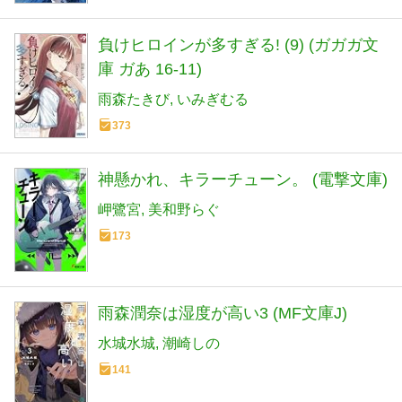
負けヒロインが多すぎる! (9) (ガガガ文
庫 ガあ 16-11)
雨森たきび
いみぎむる
373
神懸かれ、キラーチューン。 (電撃文庫)
岬鷺宮
美和野らぐ
173
雨森潤奈は湿度が高い3 (MF文庫J)
水城水城
潮崎しの
141