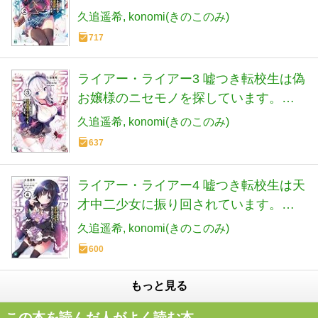
久追遥希
konomi(きのこのみ)
717
ライアー・ライアー3 嘘つき転校生は偽
お嬢様のニセモノを探しています。
(MF文庫J)
久追遥希
konomi(きのこのみ)
637
ライアー・ライアー4 嘘つき転校生は天
才中二少女に振り回されています。
(MF文庫J)
久追遥希
konomi(きのこのみ)
600
もっと見る
この本を読んだ人がよく読む本