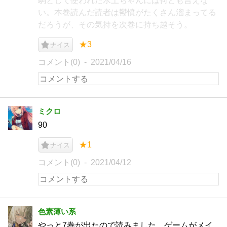
駒として使われた水上ちゃんには何とも言えな
い。本巻読んだ読者は鬱憤がたくさん溜まってる
だろうが、その気持を次巻に持ち越そう。
★3
ナイス
コメント(0)
2021/04/16
ミクロ
90
★1
ナイス
コメント(0)
2021/04/12
色素薄い系
やっと7巻が出たので読みました。ゲームがメイ