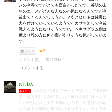
ンの今巻ですがとても面白かったです。英明の去
年のエースがどんな人なのか気になるんですが今
後出てくるんでしょうか…？あとヒロトは確実に
力を付けていっているようでイカサマ無しで今後
戦えるようになりそうですね。ヘキサグラム側は
薫より雅の方に何か裏がありそうな気がしていま
す。
★2
ナイス
コメント(0)
2021/04/04
おにおん
【再読】今巻はゲームに全振りしてる内容
ネタバレ
で、個人的に大満足でした！最終決戦に残ったメ
ンバーはどれも実力者揃いなので、次巻は読み応
えのある頭脳線が展開されそうですね。今まで通