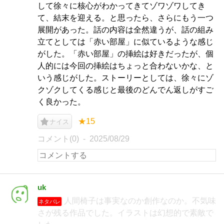
して徐々に核心がわかってきてゾワゾワしてき
て、結末を迎える。と思ったら、さらにもう一つ
展開があった。話の内容は全然違うが、話の組み
立てとしては「赤い部屋」に似ているような感じ
がした。「赤い部屋」の挿絵は好きだったが、個
人的には今回の挿絵はちょっと合わないかな、と
いう感じがした。ストーリーとしては、徐々にゾ
クゾクしてくる感じと最後のどんでん返しがすご
く良かった。
★15
ナイス
コメント(0)
2025/08/29
uk
人間椅子は事実なのか創作なのか。不気味
ネタバレ
さが残る作品でした。イラストは幻想的で素敵で