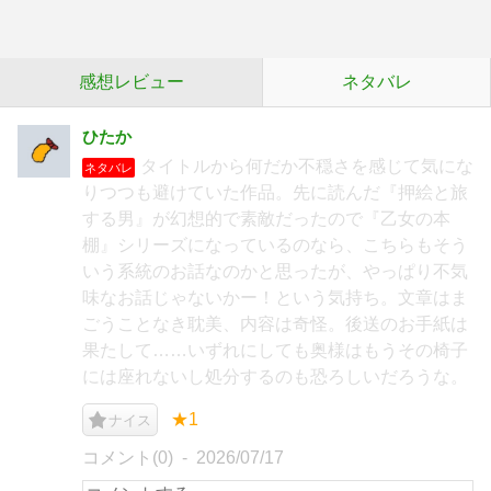
感想レビュー
ネタバレ
ひたか
タイトルから何だか不穏さを感じて気にな
ネタバレ
りつつも避けていた作品。先に読んだ『押絵と旅
する男』が幻想的で素敵だったので『乙女の本
棚』シリーズになっているのなら、こちらもそう
いう系統のお話なのかと思ったが、やっぱり不気
味なお話じゃないかー！という気持ち。文章はま
ごうことなき耽美、内容は奇怪。後送のお手紙は
果たして……いずれにしても奥様はもうその椅子
には座れないし処分するのも恐ろしいだろうな。
★1
ナイス
コメント(0)
2026/07/17