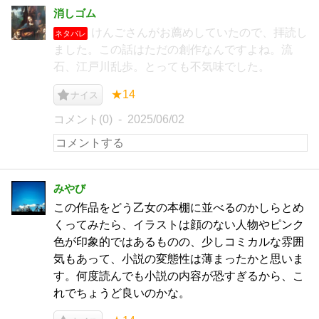
消しゴム
けんごさんがお薦めしていたので、拝読し
ネタバレ
ました。この話はただの創作なんですよね。流
石、江戸川乱歩。とっても不気味でした。
★14
ナイス
コメント(0)
2025/06/02
みやび
この作品をどう乙女の本棚に並べるのかしらとめ
くってみたら、イラストは顔のない人物やピンク
色が印象的ではあるものの、少しコミカルな雰囲
気もあって、小説の変態性は薄まったかと思いま
す。何度読んでも小説の内容が恐すぎるから、こ
れでちょうど良いのかな。