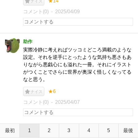
★14
ナイス
コメント(0)
2025/04/09
助作
実際冷静に考えればツッコミどころ満載のような
設定。それを逆手にとったような気持ち悪さもあ
りながら悪戯心にも溢れた一冊。それにイラスト
がつくことでさらに世界が奥深く怪しくなってる
なと思う。
★6
ナイス
コメント(0)
2025/04/07
最初
1
2
3
4
5
最後