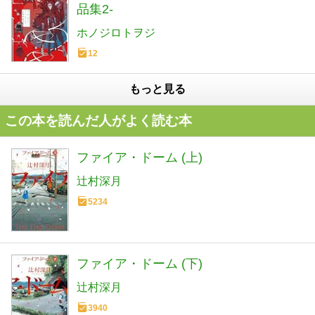
品集2-
ホノジロトヲジ
12
もっと見る
この本を読んだ人がよく読む本
ファイア・ドーム (上)
辻村深月
5234
ファイア・ドーム (下)
辻村深月
3940