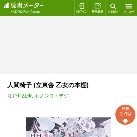
ログイン
新規登録
本を探
人間椅子 (立東舎 乙女の本棚)
江戸川乱歩
,
ホノジロトヲジ
感想
149