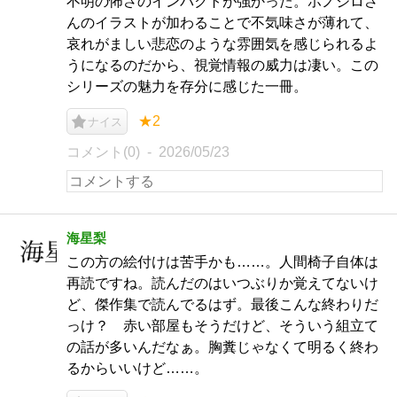
不明の怖さのインパクトが強かった。ホノジロさ
んのイラストが加わることで不気味さが薄れて、
哀れがましい悲恋のような雰囲気を感じられるよ
うになるのだから、視覚情報の威力は凄い。この
シリーズの魅力を存分に感じた一冊。
★2
ナイス
コメント(0)
2026/05/23
海星梨
この方の絵付けは苦手かも……。人間椅子自体は
再読ですね。読んだのはいつぶりか覚えてないけ
ど、傑作集で読んでるはず。最後こんな終わりだ
っけ？ 赤い部屋もそうだけど、そういう組立て
の話が多いんだなぁ。胸糞じゃなくて明るく終わ
るからいいけど……。