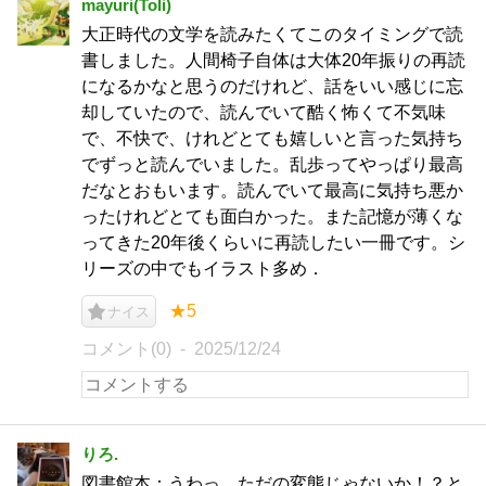
mayuri(Toli)
大正時代の文学を読みたくてこのタイミングで読
書しました。人間椅子自体は大体20年振りの再読
になるかなと思うのだけれど、話をいい感じに忘
却していたので、読んでいて酷く怖くて不気味
で、不快で、けれどとても嬉しいと言った気持ち
でずっと読んでいました。乱歩ってやっぱり最高
だなとおもいます。読んでいて最高に気持ち悪か
ったけれどとても面白かった。また記憶が薄くな
ってきた20年後くらいに再読したい一冊です。シ
リーズの中でもイラスト多め．
★5
ナイス
コメント(0)
2025/12/24
りろ.
図書館本：うわっ、ただの変態じゃないか！？と