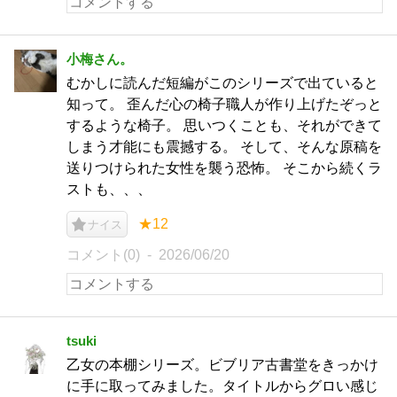
小梅さん。
むかしに読んだ短編がこのシリーズで出ていると
知って。 歪んだ心の椅子職人が作り上げたぞっと
するような椅子。 思いつくことも、それができて
しまう才能にも震撼する。 そして、そんな原稿を
送りつけられた女性を襲う恐怖。 そこから続くラ
ストも、、、
★12
ナイス
コメント(0)
2026/06/20
tsuki
乙女の本棚シリーズ。ビブリア古書堂をきっかけ
に手に取ってみました。タイトルからグロい感じ