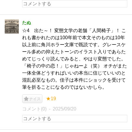
たぬ
☆4 出た～！ 変態文学の老舗「人間椅子」！ こ
れも書かれたのは100年前で本文そのものは10年
以上前に角川ホラー文庫で既読です。グレースケ
ール多めの抑えたトーンのイラスト入りであらた
めてじっくり読んでみると、やはり変態でした。
「椅子の中の恋！」じゃねーよ（笑） オチがまた
一体全体どうすればいいの本当に信じていいのと
混乱必至なもの。佳子は本件にショックを受けて
筆を折ることになるのではないかしら。
★19
ナイス
コメント(0)
2025/09/20