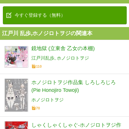
今すぐ登録する（無料）
江戸川 乱歩,ホノジロトヲジの関連本
鏡地獄 (立東舎 乙女の本棚)
江戸川乱歩
ホノジロトヲジ
110
ホノジロトヲジ作品集 しろしろじろ
(Pie Honojiro Towoji)
ホノジロトヲジ
70
しゃくしゃくしゃぐ-ホノジロトヲジ作