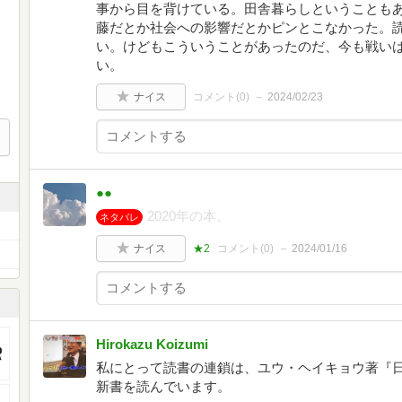
事から目を背けている。田舎暮らしということも
藤だとか社会への影響だとかピンとこなかった。
い。けどもこういうことがあったのだ、今も戦い
い。
ナイス
コメント(
0
)
2024/02/23
●●
2020年の本。
ネタバレ
ナイス
★2
コメント(
0
)
2024/01/16
Hirokazu Koizumi
私にとって読書の連鎖は、ユウ・ヘイキョウ著『
新書を読んでいます。