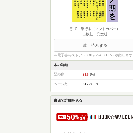
形式：単行本（ソフトカバー）
出版社：晶文社
試し読みする
※電子書籍ストアBOOK☆WALKERへ移動します
本の詳細
登録数
316
登録
ページ数
312
ページ
書店で詳細を見る