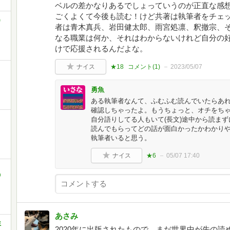
ベルの差かなりあるでしょっていうのが正直な感
ごくよくて今後も読む！けど共著は執筆者をチェ
)
者は青木真兵、岩田健太郎、雨宮処凛、釈撤宗、
なる職業は何か、それはわからないけれど自分の好
けで応援されるんだよな。
ナイス
★18
コメント(
1
)
2023/05/07
勇魚
ある執筆者なんて、ふむふむ読んでいたらあ
確認しちゃったよ。もうちょっと、オチをち
自分語りしてる人もいて(長文)途中から読ま
読んでもらってどの話が面白かったかわかり
執筆者いると思う。
ナイス
★6
05/07 17:40
中
あさみ
ミ
2020年に出版されたもので、まだ世界中が先の