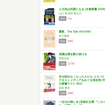
人文知は武器になる (文春新書 1529
山口 周,深井 龍之介
登録
716
夏帆 The Tale of KAHO
村上春樹
登録
2982
成瀬は都を駆け抜ける
宮島未奈
登録
12730
本を読めなくなった人たち-コスパと
テキストメディアをめぐる現在形 (
公新書ラクレ 861)
稲田 豊史
登録
1686
一次元の挿し木 (宝島社文庫 『この