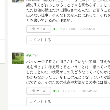
諸先生方がおっしゃることは今も変わらず、ふむ
ただ数値の報道だけに踊らされるんだ。と言うこと
出来ない仕事、そんなものが人にはあって、それ
とを書いているのが印象的。
ナイス
★3
コメント(
0
)
2023/05/05
ayumii
パッケージで答えが用意されていない問題、答え
えを出さずに考え続けるということは、思ってい
したことのない状況がこの先どうなっていくのかは
わからなかったし、今もこの先どうなっていくか
はできる。そのための視点や方法がこの本には載
ナイス
★21
コメント(
0
)
2023/04/22