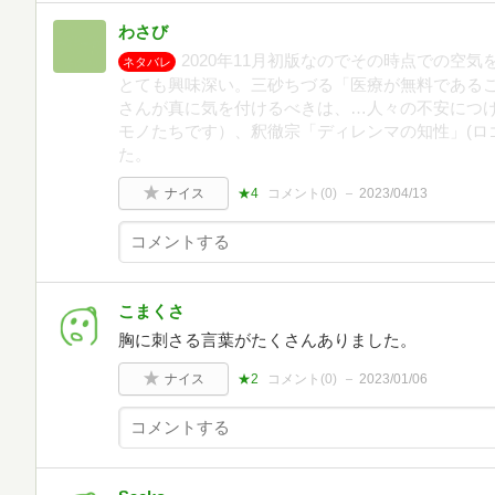
わさび
2020年11月初版なのでその時点での空
ネタバレ
とても興味深い。三砂ちづる「医療が無料である
さんが真に気を付けるべきは、…人々の不安につ
モノたちです）、釈徹宗「ディレンマの知性」(ロ
た。
ナイス
★4
コメント(
0
)
2023/04/13
こまくさ
胸に刺さる言葉がたくさんありました。
ナイス
★2
コメント(
0
)
2023/01/06