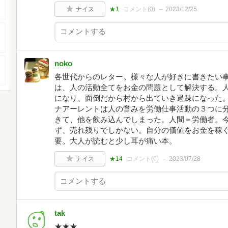
ナイス
★1
コメント(
0
)
2023/12/25
noko
各世代からのレター。様々な人が好きに書きたい
は、人の活動全てをお金の問題として解決する。
になり、面倒だから村から出ていき過疎になった
ナアーレントは人の営みを労働仕事活動の３つに
きて、他を飲み込んでしまった。人間＝労働者。
ず、売れ残りでしかない。自分の価値をお金を稼
要。大人が読むと少し耳が痛い本。
ナイス
★14
コメント(
0
)
2023/07/28
tak
★★★