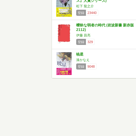
ス』大賞シリーズ)
松下 龍之介
登録
23440
曖昧な弱者の時代 (岩波新書 新赤版
2112)
伊藤 昌亮
登録
329
暁星
湊かなえ
登録
9048