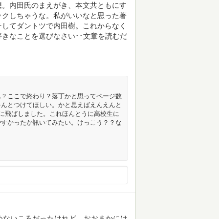
想。内田氏のまえがき、本文共ともにす
ックしちゃうな。私がいいなと思った著
そしてダントツで内田樹。これからなく
きなことを選びなさい･･文章を読むだ
れ？ここで終わり？落丁かと思ってページ数
ゃんとつけてほしい。かと思えばえんえんと
ずに飛ばしました。これほんとうに高校生に
やすかったか訊いてみたい。けっこう？？な
読めないころだったけれど、おおまかには