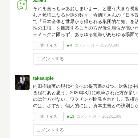
Saeko
それを言っちゃあおしまいよー、と思う大きな視座
むと勉強になるお話の数々。兪炳匡さんの『日本
で「日本全体と世界から得られる集団的な知」を
性の主張」を擁護することの方が優先順位が高い
デミックに限らず、あらゆる組織があらゆる場面
ナイス
★4
コメント(
0
)
2023/01/03
takeapple
内田樹編著の現代社会への提言書の1つ。対象は中
る程なあと思う。2020年8月に執筆された方が多
のは仕方がない。ワクチンが開発されたし、政権
のは、さすが。個人的には、資本主義との訣別し
ナイス
★13
コメント(
0
)
2022/11/08