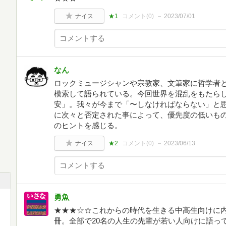
ナイス
★1
コメント(
0
)
2023/07/01
なん
ロックミュージシャンや宗教家、文筆家に哲学者
模索して語られている。今回世界を混乱をもたら
安」。我々が今まで「〜しなければならない」と
に次々と否定された事によって、優先度の低いも
のヒントを感じる。
ナイス
★2
コメント(
0
)
2023/06/13
勇魚
★★★☆☆これからの時代を生きる中高生向けに
冊。全部で20名の人生の先輩が若い人向けに語っ