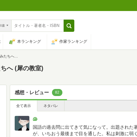
n和書
は
本ランキング
作家ランキング
(犀の教室)
へ (犀の教室)
感想・レビュー
82
全て表示
ネタバレ
🐚
国語の過去問に出てきて気になって。出題された
が、いちおう最後まで目を通した。私は刺激に弱