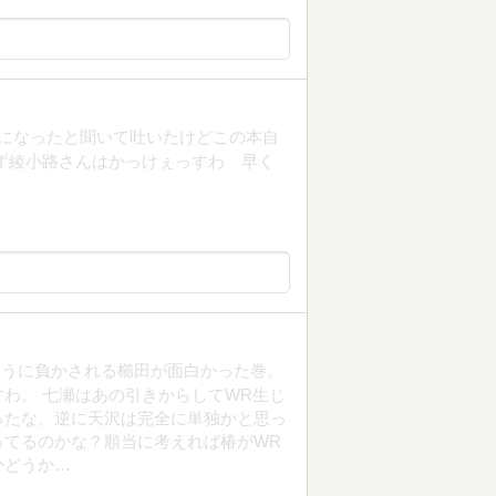
担当になったと聞いて吐いたけどこの本自
ず綾小路さんはかっけぇっすわ 早く
ように負かされる櫛田が面白かった巻。
わ。 七瀬はあの引きからしてWR生じ
ったな。逆に天沢は完全に単独かと思っ
ってるのかな？順当に考えれば椿がWR
かどうか…