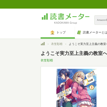
Amazo
トップ
読書メーターと
トップ
衣笠彰梧
ようこそ実力至上主義の教室へ ２年生編３ (M
ようこそ実力至上主義の教室へ ２
衣笠彰梧