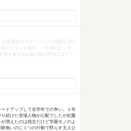
始。 位置感覚がカラーページの地図と照ら
登場のブラック櫛田、一之瀬のピンチ、
全体を巻き込む綾小路の作戦とは！？
レードアップして全学年での争い。１年
がり続けた登場人物が心配でしたが杞憂
子が増えたのは残念だけど学園モノのよ
経験無いのに１つの行動で黙らす主人公