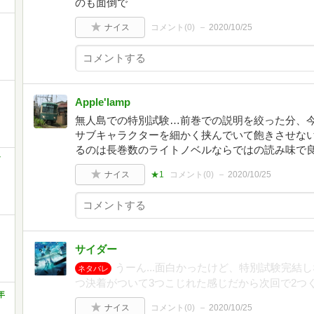
のも面倒で
と
ナイス
コメント(
0
)
2020/10/25
Apple'lamp
無人島での特別試験…前巻での説明を絞った分、
サブキャラクターを細かく挟んでいて飽きさせな
るのは長巻数のライトノベルならではの読み味で
ナイス
★1
コメント(
0
)
2020/10/25
サイダー
うーん...面白かったけど、特別試験完結
ネタバレ
つ決着がついて3つこじれた感じだから次回で2つ
年
ナイス
コメント(
0
)
2020/10/25