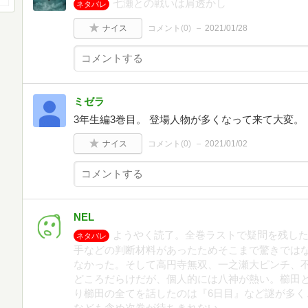
七瀬との戦いは肩透かし
ネタバレ
ナイス
コメント(
0
)
2021/01/28
ミゼラ
3年生編3巻目。 登場人物が多くなって来て大変。
ナイス
コメント(
0
)
2021/01/02
NEL
ようやく読了。全巻ラストで疑問を残し
ネタバレ
手などの判断材料があったためそこまで驚きでは
なかった。そして高円寺無双、一之瀬大ピンチ、
どころだらけだが、個人的には八神が熱い。櫛田と
り櫛田の全てを話したのは『6日目』など謎が多く
なども含め次巻が待ちきれない。