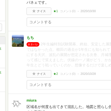
パネェです。
ナイス
★1
コメント(
0
)
2020/10/30
もち
2年生編特別試験開幕、終始、安定した展
ネタバレ
生
ではなかった点、櫛田の過去が1年生にも知られて
にする天沢、波乱の展開が想定される次巻、月城
って感じで笑えました。伏線の一ノ瀬がどう、かか
年生とどう戦っていくのか、想像するだけで楽し
生
ナイス
★2
コメント(
0
)
2020/10/28
miura
区域名が何度も出てきて混乱した。地図と照らし