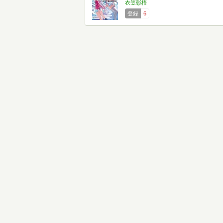
衣笠彰梧
登録
6