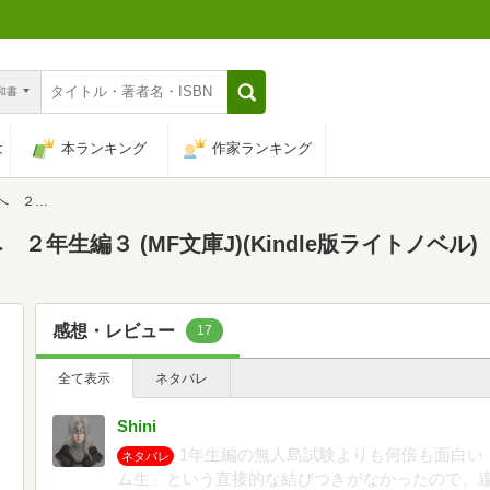
n和書
は
本ランキング
作家ランキング
F文庫J)
年生編３ (MF文庫J)(Kindle版ライトノベル)
感想・レビュー
17
全て表示
ネタバレ
Shini
1年生編の無人島試験よりも何倍も面白い
ネタバレ
ム生」という直接的な結びつきがなかったので、