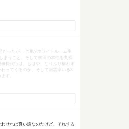
開だったが、七瀬がホワイトルーム生
しまうこと。そして櫛田の本性を丸裸
理事長代行は、もはや、なりふり構わず
わってくるのか、そして南雲率いる3
めます。
合わせれば良い話なのだけど、それする