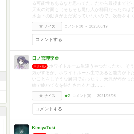
る可能性もあるなと思ってた。だから最後までどっ
天沢の対面も（そもそも尾行人が櫛田だったのは
水面下の動きがまだ実っていないので、次巻をす
ナイス
コメント(
0
)
2025/06/19
日ノ宮理李＠
ホワイトルーム生違うやつだったか。そ
ネタバレ
気がするが、ホワイトルーム生であると能力が下
いことをしそうな展開であったり、天沢が怖かっ
絵で終わて次を待たされるとは……。
ナイス
★2
コメント(
0
)
2021/03/08
KimiyaTuki