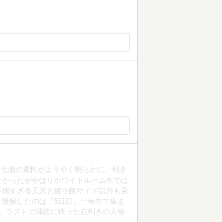
た七瀬の素性がようやく明らかに。利き
なかったがやはりホワイトルーム生では
不穏すぎる天沢と綾小路サイド以外も見
接触したのは『5日目』一年生で集ま
、ラストの挿絵に映った右利きの人物