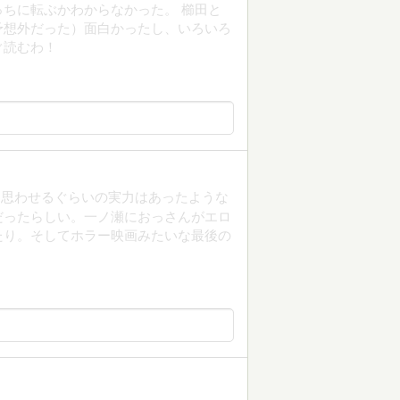
ちに転ぶかわからなかった。 櫛田と
予想外だった）面白かったし、いろいろ
ぐ読むわ！
う思わせるぐらいの実力はあったような
だったらしい。一ノ瀬におっさんがエロ
たり。そしてホラー映画みたいな最後の