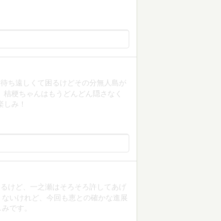
は待ち遠しくて困るけどその分無人島が
 桔梗ちゃんはもうどんどん隠さなく
楽しみ！
なるけど、一之瀬はそろそろ許してあげ
くないけれど、今回も恵との確かな進展
しみです。