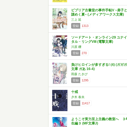
ビブリア古書堂の事件手帖V ~扉子
謎めく夏~ (メディアワークス文庫)
三上 延
登録
1313
ソードアート・オンライン29 ユナイ
タル・リングVIII (電撃文庫)
川原 礫
登録
270
負けヒロインが多すぎる! (4) (ガガガ
文庫 ガあ 16-4)
雨森 たきび
登録
1295
十戒
夕木 春央
登録
11417
ようこそ実力至上主義の教室へ ３
生編３ (MF文庫J)