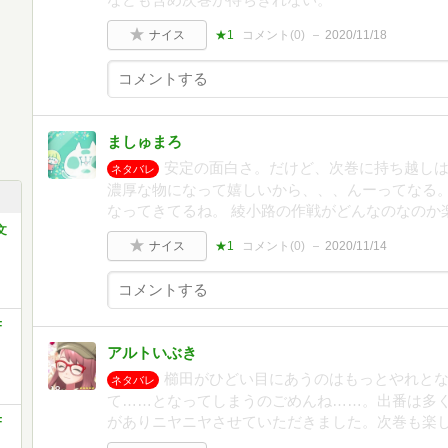
ナイス
★1
コメント(
0
)
2020/11/18
ましゅまろ
安定の面白さ。だけど、次巻に持ち越し
ネタバレ
濃厚な物になって嬉しいから、、、んーってなる。
なってきてるね。 綾小路の作戦がどんなのなのか
文
ナイス
★1
コメント(
0
)
2020/11/14
F
アルトいぶき
櫛田がひどい目にあうのはもっとやれと
ネタバレ
て……となってしまうのごめんね……。出番は多
がありニヤニヤさせていただきました。次巻も楽
F