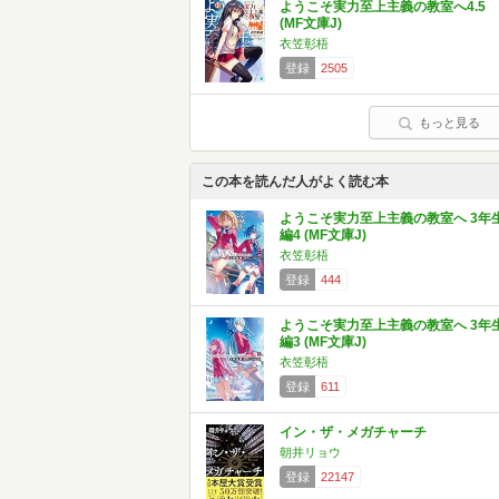
ようこそ実力至上主義の教室へ4.5
(MF文庫J)
衣笠彰梧
登録
2505
もっと見る
この本を読んだ人がよく読む本
ようこそ実力至上主義の教室へ 3年
編4 (MF文庫J)
衣笠彰梧
登録
444
ようこそ実力至上主義の教室へ 3年
編3 (MF文庫J)
衣笠彰梧
登録
611
イン・ザ・メガチャーチ
朝井リョウ
登録
22147