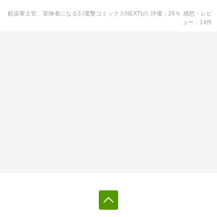
航宙軍士官、冒険者になる3 (電撃コミックスNEXT)
の
評価
28
％
感想・レビ
ュー
14
件