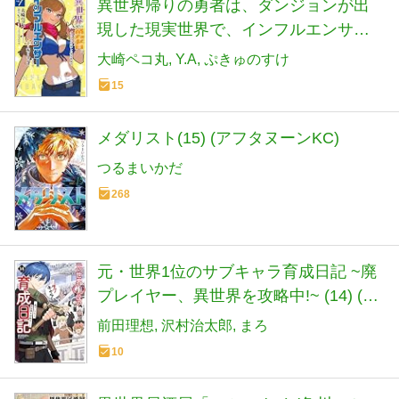
異世界帰りの勇者は、ダンジョンが出
現した現実世界で、インフルエンサー
になって金を稼ぎます! 7 (ヒューコミッ
大崎ペコ丸
Y.A
ぷきゅのすけ
クス)
15
メダリスト(15) (アフタヌーンKC)
つるまいかだ
268
元・世界1位のサブキャラ育成日記 ~廃
プレイヤー、異世界を攻略中!~ (14) (角
川コミックス・エース)
前田理想
沢村治太郎
まろ
10