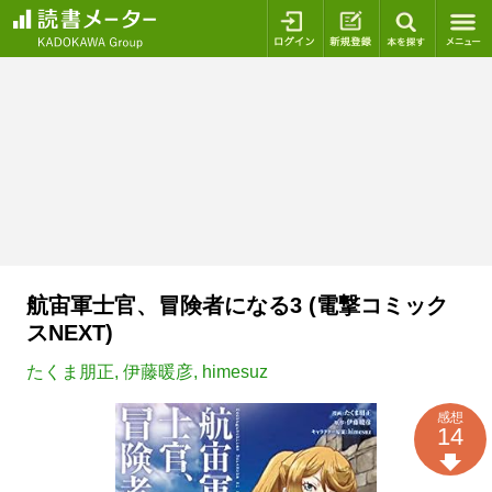
ログイン
新規登録
本を探
航宙軍士官、冒険者になる3 (電撃コミック
スNEXT)
たくま朋正
,
伊藤暖彦
,
himesuz
感想
14