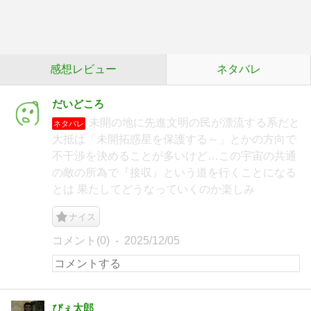
感想レビュー
ネタバレ
だいどころ
未開の地に先進文明の民が漂流する系だと
ネタバレ
大抵は「未開拓惑星を保護する～」とかの方向で
不干渉を決めることが多いけど…この宇宙の共通
の敵の所為で『接収』という道を行くことになる
とは 果たしてどうなっていくのか楽しみ
ナイス
コメント(0)
2025/12/05
ぴぇ太郎