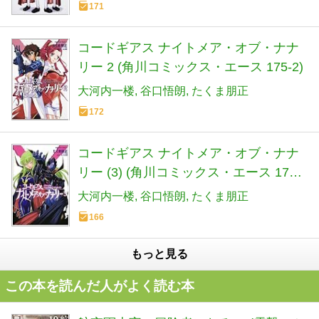
171
コードギアス ナイトメア・オブ・ナナ
リー 2 (角川コミックス・エース 175-2)
大河内一楼
谷口悟朗
たくま朋正
172
コードギアス ナイトメア・オブ・ナナ
リー (3) (角川コミックス・エース 175-
3)
大河内一楼
谷口悟朗
たくま朋正
166
もっと見る
この本を読んだ人がよく読む本