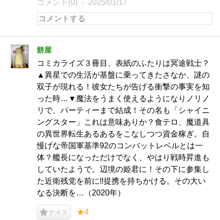
コメント(0)
2025/01/17
餅屋
コミカライズ３冊目、表紙のふたりは冥途戦士？
▲異星での生活が基盤に乗ってきたさなか、謎の
双子が現れる！彼女たちが告げる衝撃の事実を知
った時…▼魔法をうまく使えるようになりノリノ
リで、パーティーまで結成！その名も「シャイニ
ングスター」これは意味ありか？食テロ、魔道具
の異世界転生あるあるをこなしつつ資金稼ぎ。自
慢げな帝国軍基準92のコンバットレベルとは一
体？艦長になっただけでなく、やはり戦時昇進も
していたようで。辺境の姫君に！その下に参集し
た近衛残党を前に‼提携を持ちかける。その大い
なる決断を…（2020年）
★4
ナイス