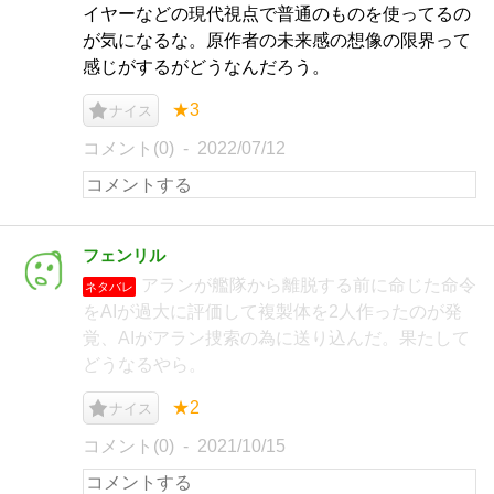
イヤーなどの現代視点で普通のものを使ってるの
が気になるな。原作者の未来感の想像の限界って
感じがするがどうなんだろう。
★3
ナイス
コメント(0)
2022/07/12
フェンリル
アランが艦隊から離脱する前に命じた命令
ネタバレ
をAIが過大に評価して複製体を2人作ったのが発
覚、AIがアラン捜索の為に送り込んだ。果たして
どうなるやら。
★2
ナイス
コメント(0)
2021/10/15