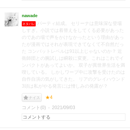
nawade
パーティ結成。 セリーナは意味深な登場
ネタバレ
しすぎ。小説では着替えをしてくる必要があった
のであの場で声をかけなかったという理由があっ
たが漫画ではそれが表現できてなくて不自然だっ
た コンバットレベルは91以上じゃないのか？ 近
衛師団との腕試しは瞬殺に変更。これはこれでイ
ンパクトがあってよいか。 双子が異世界生活を満
喫している。 しかしワープ中に攻撃を受けたのは
自作自演の気がしてきた。 リアのグレイハウンド
3頭は私がやる発言には憎しみの発露が？
★4
ナイス
コメント(0)
2021/09/03