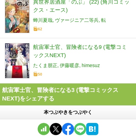
異世界居酒屋「のぶ」 (22) (角川コミッ
クス・エース)
蝉川夏哉
ヴァージニア二等兵
転
62
航宙軍士官、冒険者になる9 (電撃コミ
ックスNEXT)
たくま朋正
伊藤暖彦
himesuz
50
航宙軍士官、冒険者になる3 (電撃コミックス
NEXT)をシェアする
本つぶやきをつぶやく