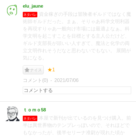
elu_jaune
資金稼ぎの手段は冒険者ギルドではなく魔
ネタバレ
術師ギルドだった。まぁ、そりゃあ科学文明利器
を再現すりゃあ一般向け市場には最適よなぁ。科
学文明を起こすことを目標とする主人公だけど、
ギルド支部長が頭いい人すぎて、魔法と化学の両
立文明作れそうだなと思わないでもない。 展開が
気になる。
★1
ナイス
コメント(0)
2021/07/06
ｔｏｍｏ58
本屋で新刊が出ているのを見つけ購入。前
ネタバレ
半は異世界物のテンプレっぽいので、それほどで
もなかったが、後半セリーナ准尉が現れた頃か