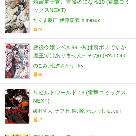
航宙軍士官、冒険者になる10 (電撃コミ
ックスNEXT)
たくま朋正
伊藤暖彦
himesuz
24
悪役令嬢レベル99 ~私は裏ボスですが
魔王ではありません~ その6 (B's-LOG
COMICS)
のこみ
七夕さとり
Tea
48
リビルドワールド 16 (電撃コミックス
NEXT)
綾村切人
ナフセ
吟
吟
わいっしゅ
cell
17