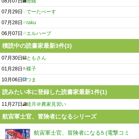
08月07日
智緒
07月29日
でーたべーす
07月28日
raku
06月07日
エルハーブ
積読中の読書家最新3件(3)
07月30日
ともさん
01月28日
蝶子
10月06日
つま
読みたい本に登録した読書家最新1件(1)
11月27日
睦月＠農家見習い
航宙軍士官、冒険者になるシリーズ
航宙軍士官、冒険者になる5 (電撃コミ