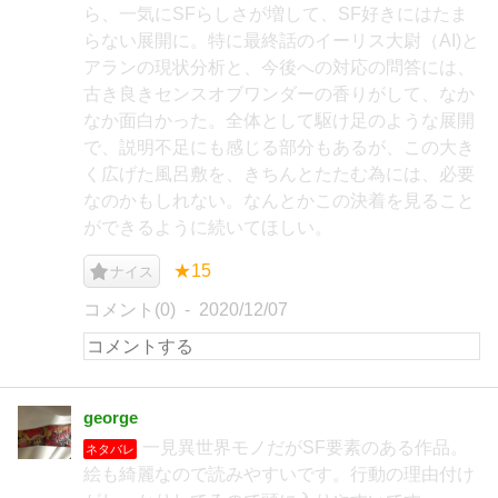
ら、一気にSFらしさが増して、SF好きにはたま
らない展開に。特に最終話のイーリス大尉（AI)と
アランの現状分析と、今後への対応の問答には、
古き良きセンスオブワンダーの香りがして、なか
なか面白かった。全体として駆け足のような展開
で、説明不足にも感じる部分もあるが、この大き
く広げた風呂敷を、きちんとたたむ為には、必要
なのかもしれない。なんとかこの決着を見ること
ができるように続いてほしい。
★15
ナイス
コメント(0)
2020/12/07
george
一見異世界モノだがSF要素のある作品。
ネタバレ
絵も綺麗なので読みやすいです。行動の理由付け