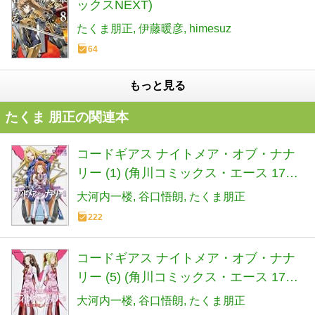
ックスNEXT)
たくま朋正
伊藤暖彦
himesuz
64
もっと見る
たくま 朋正の関連本
コードギアス ナイトメア・オブ・ナナ
リー (1) (角川コミックス・エース 175-
1)
大河内一楼
谷口悟朗
たくま朋正
222
コードギアス ナイトメア・オブ・ナナ
リー (5) (角川コミックス・エース 175-
5)
大河内一楼
谷口悟朗
たくま朋正