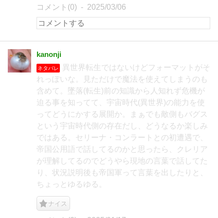
コメント(0)
2025/03/06
kanonji
異世界転生ではないけどフォーマットがそ
ネタバレ
れっぽいな。見ただけで魔法を使えてしまうのも
含めて。墜落(転生)前の知識から人知れず危機が
迫る事を知ってて、宇宙時代(異世界)の能力を使
ってどうにかする展開か。まぁでも敵側もバグス
という宇宙時代側の存在だし、どうなるか楽しみ
ではある。セリーナ・コンラートとの初遭遇で、
帝国公用語で話してるのかと思ったら、クレリア
が理解してるのでどうやら現地の言葉で話してた
り、状況説明後も帝国軍って言葉を出したりと、
ちょっとゆるゆる。
ナイス