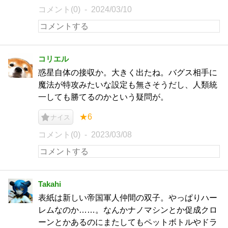
コメント(0)
2024/03/10
コリエル
惑星自体の接収か。大きく出たね。バグス相手に
魔法が特攻みたいな設定も無さそうだし、人類統
一しても勝てるのかという疑問が。
★6
ナイス
コメント(0)
2023/03/08
Takahi
表紙は新しい帝国軍人仲間の双子。やっぱりハー
レムなのか……。なんかナノマシンとか促成クロ
ーンとかあるのにまたしてもペットボトルやドラ