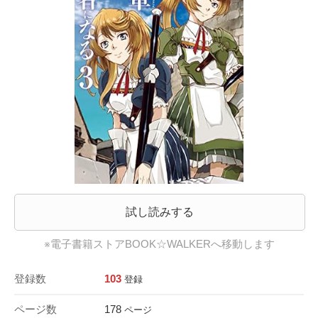
試し読みする
※電子書籍ストアBOOK☆WALKERへ移動します
登録数
103
登録
ページ数
178
ページ