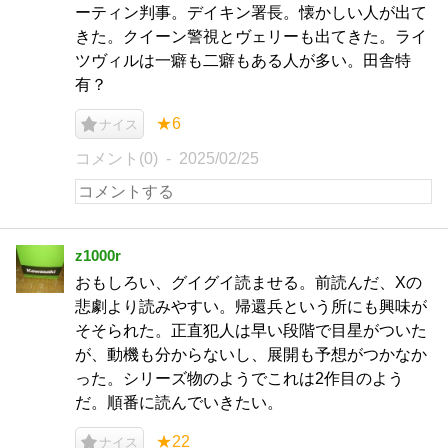
ーティン判事。デイキン署長。懐かしい人が出て
きた。クイーン警視とヴェリーも出てきた。ライ
ツヴィルは一癖も二癖もある人が多い。田舎特
有？
★6
ナイス
コメント(0)
2025/02/25
z1000r
おもしろい、グイグイ読ませる。前読んだ、Xの
悲劇より読みやすい。帰還兵という所にも興味が
そそられた。正直犯人は早い段階で目星がついた
が、動機も分からないし、展開も予想がつかなか
った。シリーズ物のようでこれは2作目のよう
だ。順番に読んでいきたい。
★22
ナイス