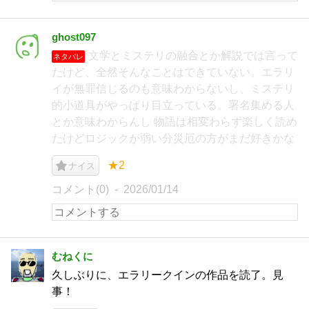
ghost097
文学とミステリの融合とか解説では言って
ネタバレ
たけど、全然そんなことはできていない。エラリ
イが無罪信じるのも意味わからないし、ミステリ
的小道具がやっぱり目立っている。署名集める人
とか意味わからんし 物語は相変わらず楽しく読め
たけどロジックが弱い分災厄の方がまだ好きかな
★2
ナイス
コメント(0)
2026/01/14
むねくに
久しぶりに、エラリークインの作品を読了。見
事！