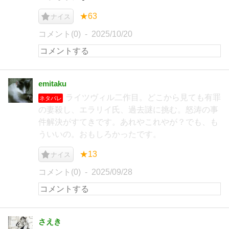
★63
ナイス
コメント(0)
2025/10/20
emitaku
ライツヴィル二作目。どこから見ても有罪
ネタバレ
の妻殺し、エラリイ氏、過去謎に挑む。怒涛の事
件解決がすてきです。あれやこれやが？でも、も
ういいの。おもしろかったです。
★13
ナイス
コメント(0)
2025/09/28
さえき