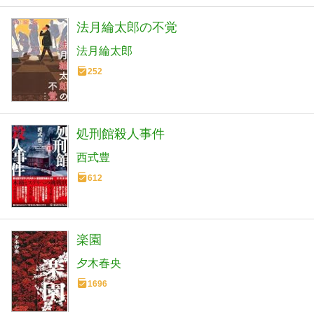
法月綸太郎の不覚
法月綸太郎
252
処刑館殺人事件
西式豊
612
楽園
夕木春央
1696