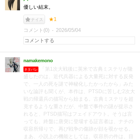
優しい結末。
★1
ナイス
コメント(0)
2026/05/04
namakemono
「第1次大戦後に英米で古典ミステリが隆
ネタバレ
盛したのは、近代兵器による大量死に対する反発
で、一人の死を謎で神秘化したかったから」みた
いな論評も聞くが、本作は、PTSDに苦しむ2次大
戦の帰還兵の描写から始まる。古典ミステリを超
克するような重さだが、中盤で事件の謎が提示さ
れると、PTSD描写はフェイドアウト。そうは言
っても、終盤に唐突に登場する証言者は、ナチの
収容所帰りで、再び戦争の傷跡が顔を覗かせる。
まあ、小説上の機能としては、収容所の件は、目