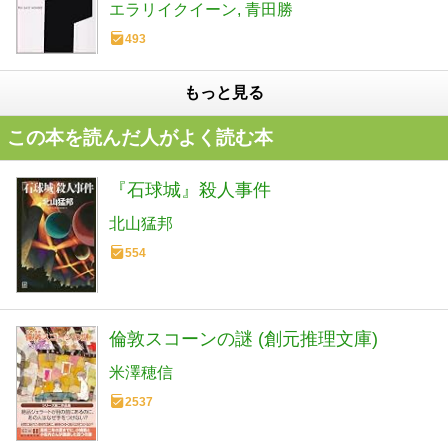
エラリイクイーン
青田勝
493
もっと見る
この本を読んだ人がよく読む本
『石球城』殺人事件
北山猛邦
554
倫敦スコーンの謎 (創元推理文庫)
米澤穂信
2537