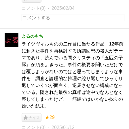
コメント(0)
2025/02/04
よるのもち
ライツヴィルものの二作目に当たる作品。12年前
に起きた事件を再検討する所謂回想の殺人がテー
マであり、読んでいる間クリスティの『五匹の子
豚』が頭をよぎった。事件の概要を聞いただけで
は覆しようがないのではと思ってしまうような事
件を、調査と論理的な推理の繰り返しでひっくり
返していくのが面白く、退屈させない構成になっ
ている。隠された最後の真相は途中でなんとなく
察してしまったけど、一筋縄ではいかない捻りの
効いた結末。
★29
ナイス
コメント(0)
2025/01/12