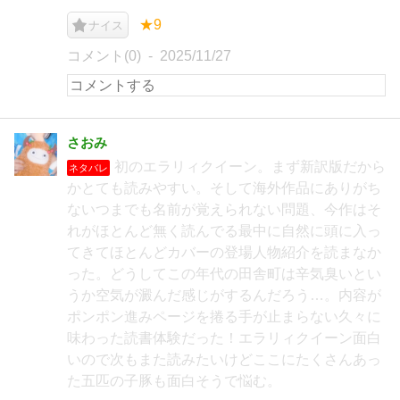
★9
ナイス
コメント(0)
2025/11/27
さおみ
初のエラリィクイーン。まず新訳版だから
ネタバレ
かとても読みやすい。そして海外作品にありがち
ないつまでも名前が覚えられない問題、今作はそ
れがほとんど無く読んでる最中に自然に頭に入っ
てきてほとんどカバーの登場人物紹介を読まなか
った。どうしてこの年代の田舎町は辛気臭いとい
うか空気が澱んだ感じがするんだろう…。内容が
ポンポン進みページを捲る手が止まらない久々に
味わった読書体験だった！エラリィクイーン面白
いので次もまた読みたいけどここにたくさんあっ
た五匹の子豚も面白そうで悩む。