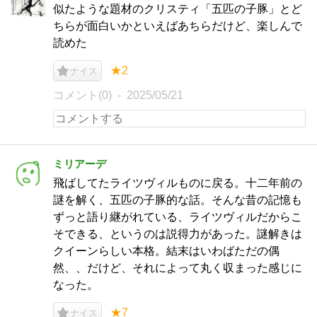
似たような題材のクリスティ「五匹の子豚」とど
ちらが面白いかといえばあちらだけど、楽しんで
読めた
★2
ナイス
コメント(0)
2025/05/21
ミリアーデ
飛ばしてたライツヴィルものに戻る。十二年前の
謎を解く、五匹の子豚的な話。そんな昔の記憶も
ずっと語り継がれている、ライツヴィルだからこ
そできる、というのは説得力があった。謎解きは
クイーンらしい本格。結末はいわばただの偶
然、、だけど、それによって丸く収まった感じに
なった。
★7
ナイス