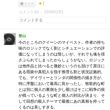
★1
ナイス
コメント(0)
2026/01/01
登山
今のところのクイーンのマイベスト。作者の持ち
味のロジックでなく割とシチュエーションでの評
価になってしまうのは惜しいが、それでも魂を揺
さぶられてしまったからしょうがない。ロジック
は他作品と比べると微妙というのも頷けて原注に
ある瑕疵や真犯人を指す推理も割と状況証拠的。
でも、デイヴィーとリンダの関係性の描き方が、
特に序盤において最高に良かったし、牧歌的な町
とは別に個人の裏側を少し覗けばそこに戦争の痕
が残っているような町と個人の対比が決まり、そ
して回想の殺人テーマで最後にあの真相を持って
くるのは美しすぎる。