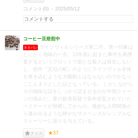
コメント(0)
2025/05/12
コーヒー豆焙煎中
ライツヴィルシリーズ第二作。第一印象は
ネタバレ
とにかく地味の一言。12年前に起きた事件を再捜
査するというプロットで新たな殺人は発生しない
し、前作『災厄の町』のようにライツヴィル全体
を巻き込むような大騒動とはならないのでかなり
こじんまりとした話となっている。 しかしながら
その地味な話をしっかり読ませるのが中期クイー
ンの強みだ。妻の殺害容疑で長年収監されていた
ベイヤードが帰郷してからの、微妙な人間関係か
ら滲み出るような静かなサスペンスがシンプルな
ストーリーに張りを与えている。
★37
ナイス