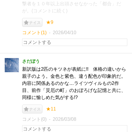
撃者を１０年以上出頭させなかった「都合」だ
が。(コメントに続く)
★9
ナイス
コメント(1)
2026/04/10
さだぼう
新訳版は2匹のキツネが表紙に!! 体格の違いから
親子のよう。金色と紫色、違う配色が印象的だ。
内容に関係あるのかな…ライツヴィルもの2作
目、前作「災厄の町」のおぼろげな記憶と共に、
同様に愉しめた気がする!?
★11
ナイス
コメント(0)
2026/03/08