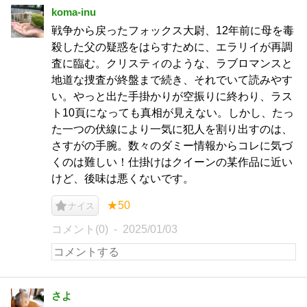
koma-inu
戦争から戻ったフォックス大尉、12年前に母を毒
殺した父の疑惑をはらすために、エラリイが再調
査に臨む。クリスティのような、ラブロマンスと
地道な捜査が終盤まで続き、それでいて読みやす
い。やっと出た手掛かりが空振りに終わり、ラス
ト10頁になっても真相が見えない。しかし、たっ
た一つの伏線により一気に犯人を割り出すのは、
さすがの手腕。数々のダミー情報からコレに気づ
くのは難しい！仕掛けはクイーンの某作品に近い
けど、後味は悪くないです。
★50
ナイス
コメント(0)
2025/01/03
さよ