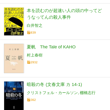
本を読むのが超速い人の頭の中ってど
うなってんの殺人事件
白井智之
839
夏帆 The Tale of KAHO
村上春樹
2932
暗殺の冬 (文春文庫 カ 14-1)
クリストフェル・カールソン
棚橋志行
362