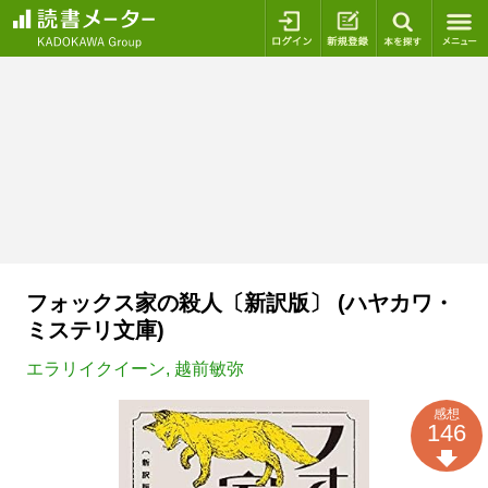
ログイン
新規登録
本を探
フォックス家の殺人〔新訳版〕 (ハヤカワ・
ミステリ文庫)
エラリイクイーン
,
越前敏弥
感想
146