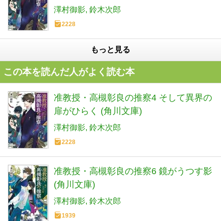
澤村御影
鈴木次郎
2228
もっと見る
この本を読んだ人がよく読む本
准教授・高槻彰良の推察4 そして異界の
扉がひらく (角川文庫)
澤村御影
鈴木次郎
2228
准教授・高槻彰良の推察6 鏡がうつす影
(角川文庫)
澤村御影
鈴木次郎
1939