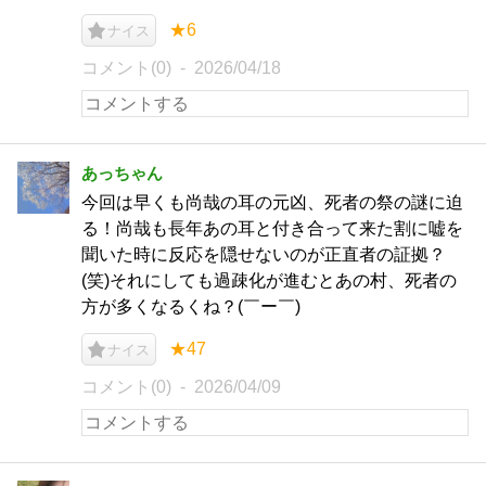
★6
ナイス
コメント(0)
2026/04/18
あっちゃん
今回は早くも尚哉の耳の元凶、死者の祭の謎に迫
る！尚哉も長年あの耳と付き合って来た割に嘘を
聞いた時に反応を隠せないのが正直者の証拠？
(笑)それにしても過疎化が進むとあの村、死者の
方が多くなるくね？(￣ー￣)
★47
ナイス
コメント(0)
2026/04/09