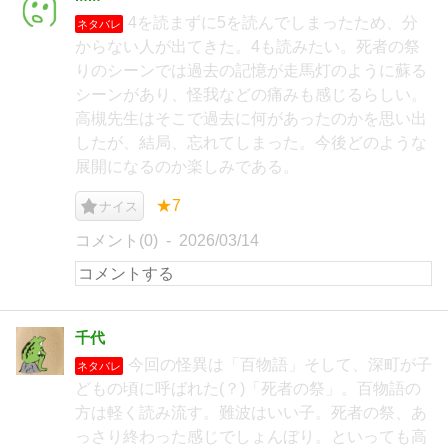
4を読まずに5を読んでしまったため、分
ネタバレ
からない人が出てきた。4も読みたい。死者の祭
りのシーンでは過去の記憶が走馬灯のように蘇る
シーンがあり、怪我などの痛みも感じるらしい。
高槻先生はそこで過去に何があったのかを思い出
したが、結局、忘れてしまった。今後どのような
展開になるのか楽しみである。
★7
ナイス
コメント(0)
2026/03/14
千代
今回の怪異は「百物語」そして、深町が子
ネタバレ
どもの頃に呼ばれた(？)「死者の祭」。百物語の
方は軽く読み流す。難波はいい子。死者の祭、あ
っさり終わった感じでしょんぼり。といっても高