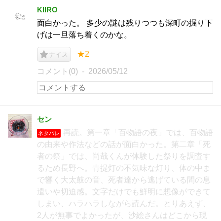
KIIRO
面白かった。 多少の謎は残りつつも深町の掘り下
げは一旦落ち着くのかな。
★2
ナイス
コメント(0)
2026/05/12
セン
再読。第一章「百物語の夜」では、百物語
ネタバレ
の由来や作法などの話が面白かった。第二章「死
者の祭」では、尚哉くんが体験した祭りを調査す
るため長野へ。青提灯の不気味な灯り、体の中ま
で響く大太鼓の音、死者達から逃げている間の息
遣いや切迫感。文字だけでも鮮明に想像ができて
しまい、ハラハラしながら読んだ。とりあえず、
2人が無事でよかったが、沙絵さんはどこから現