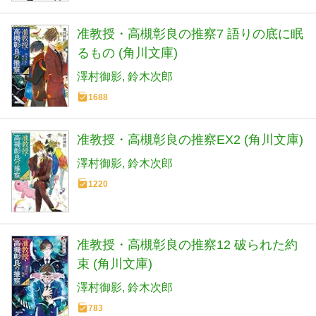
准教授・高槻彰良の推察7 語りの底に眠
るもの (角川文庫)
澤村御影
鈴木次郎
1688
准教授・高槻彰良の推察EX2 (角川文庫)
澤村御影
鈴木次郎
1220
准教授・高槻彰良の推察12 破られた約
束 (角川文庫)
澤村御影
鈴木次郎
783