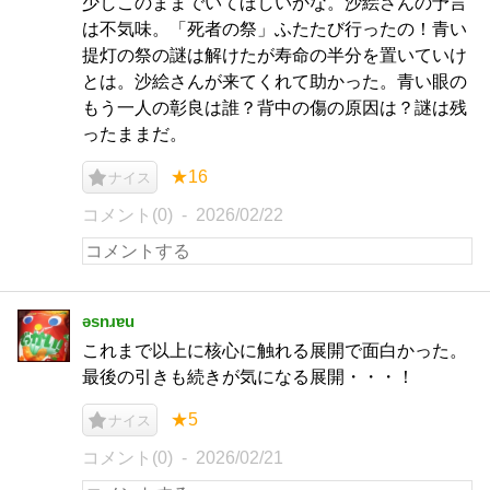
少しこのままでいてほしいかな。沙絵さんの予言
は不気味。「死者の祭」ふたたび行ったの！青い
提灯の祭の謎は解けたが寿命の半分を置いていけ
とは。沙絵さんが来てくれて助かった。青い眼の
もう一人の彰良は誰？背中の傷の原因は？謎は残
ったままだ。
★16
ナイス
コメント(0)
2026/02/22
ǝsnɹɐu
これまで以上に核心に触れる展開で面白かった。
最後の引きも続きが気になる展開・・・！
★5
ナイス
コメント(0)
2026/02/21