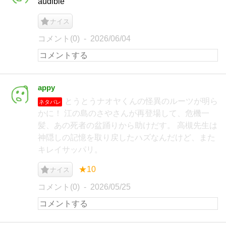
audible
ナイス
コメント(0)
2026/06/04
appy
とうとうナオヤくんの怪異のルーツが明ら
ネタバレ
かに！ 江の島のさやさんが再登場して、危機一
髪、あの死者の盆踊りから助けだす。 高槻先生は
神隠しの記憶を取り戻したハズなんだけど、また
キレイサッパリ。
★10
ナイス
コメント(0)
2026/05/25