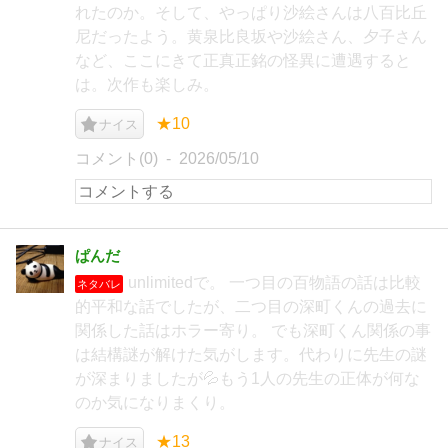
れたのか。そして、やっぱり沙絵さんは八百比丘
尼だったよう。黄泉比良坂や沙絵さん、夕子さん
など、ここにきて正真正銘の怪異に遭遇すると
は。次作も楽しみ。
★10
ナイス
コメント(0)
2026/05/10
ぱんだ
unlimitedで。 一つ目の百物語の話は比較
ネタバレ
的平和な話でしたが、二つ目の深町くんの過去に
関係した話はホラー寄り。 でも深町くん関係の事
は結構謎が解けた気がします。代わりに先生の謎
が深まりましたが💦もう1人の先生の正体が何な
のか気になりまくり。
★13
ナイス