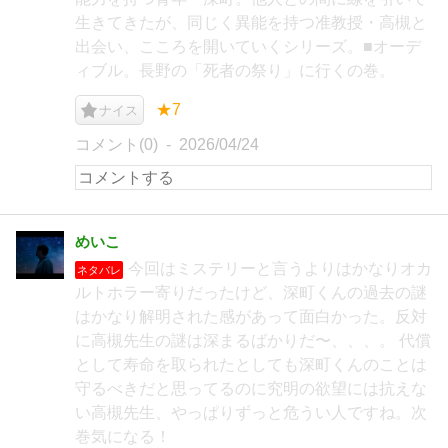
生きてきたが、同じく異能を持つ准教授・高槻と
出会い、こころを開いていくシリーズ。■オーデ
ィブル。長野の「死者の祭り」に行くの巻。
★7
ナイス
コメント(0)
2026/04/24
めいこ
今回はミステリーと言うよりはかなりオカ
ネタバレ
ルトホラー寄りだったけど、深町くんの過去の謎
はかなり解明された感があって面白かった。反対
に高槻先生の謎は深まるばかりだ〜、、、。 代償
として寿命を取られたとしても深町くんのことは
守るべきだと思ってるのに究明の欲望には抗えな
い高槻先生、やっぱりずっと危うい人ですね。次
巻気になる！