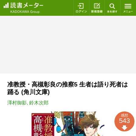
ログイン
新規登録
本を探
准教授・高槻彰良の推察5 生者は語り死者は
踊る (角川文庫)
澤村御影
,
鈴木次郎
感想
543