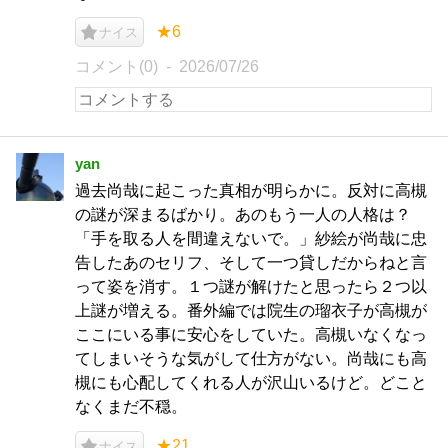
★6
ナイス
コメント(0)
2026/07/26
yan
過去尚哉に起こった真相が明らかに。反対に高槻
の謎が深まるばかり。あのもう一人の人格は？
「手を取る人を間違えないで。」紗絵が尚哉に忠
告したあのセリフ、そして一つ貸しだからねと言
って姿を消す。１つ謎が解けたと思ったら２つ以
上謎が増える。番外編では院生の瑠衣子が高槻が
ここにいる事に安心をしていた。高槻いなくなっ
てしまいそうな気がして仕方がない。尚哉にも高
槻にも心配してくれる人が沢山いるけど。どこと
なくまだ不穏。
★21
ナイス