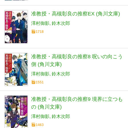
准教授・高槻彰良の推察EX (角川文庫)
澤村御影
鈴木次郎
1718
准教授・高槻彰良の推察8 呪いの向こう
側 (角川文庫)
澤村御影
鈴木次郎
1551
准教授・高槻彰良の推察9 境界に立つも
の (角川文庫)
澤村御影
鈴木次郎
1463