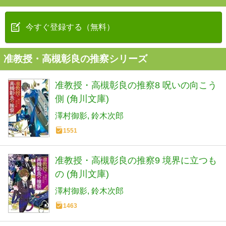
今すぐ登録する（無料）
准教授・高槻彰良の推察シリーズ
准教授・高槻彰良の推察8 呪いの向こう
側 (角川文庫)
澤村御影
鈴木次郎
1551
准教授・高槻彰良の推察9 境界に立つも
の (角川文庫)
澤村御影
鈴木次郎
1463