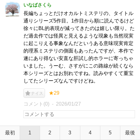
いなばさくら
長編ちょっとだけオカルトミステリの、タイトル
通りシリーズ5作目。1作目から順に読んでるけど
徐々にBL的表現が減ってきたのは嬉しい限り。た
だ過去作では怪異と見えるような現象も当然現実
に起こりえる事象なんだというある意味現実肯定
的理系ミステリの側面もあったんですが、本作で
遂にあり得ない安直な肝試し的ホラーに寄っちゃ
いました。うーむ、さすがにこの路線が続くなら
本シリーズとはお別れですね。読みやすくて重宝
してたシリーズなんですけどね。
★29
ナイス
コメント(0)
2026/01/27
最初
1
2
3
4
5
最後