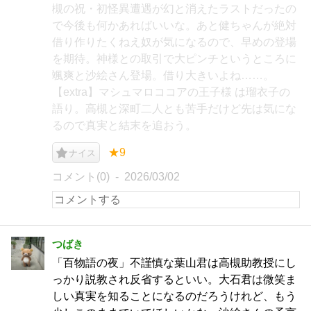
槻の祝・初怪異遭遇が幻と消えたラストだったの
で今後も何かあればいいな。あと健ちゃんが絶対
借り作りたくねえ奴が気になるので、早めの登場
を期待。神様との取引で大ピンチというところに
颯爽と沙絵さん登場。借り大きいよね……。
【extra】マシュマロココアの王子様 は瑠衣子の
語り。高槻と深町二人とも苦手だけど先は気にな
るので真実と結末を追おう。
★9
ナイス
コメント(0)
2026/03/02
つばき
「百物語の夜」不謹慎な葉山君は高槻助教授にし
っかり説教され反省するといい。大石君は微笑ま
しい真実を知ることになるのだろうけれど、もう