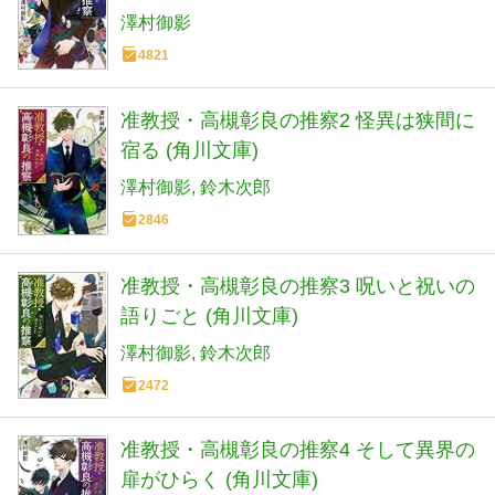
澤村御影
4821
准教授・高槻彰良の推察2 怪異は狭間に
宿る (角川文庫)
澤村御影
鈴木次郎
2846
准教授・高槻彰良の推察3 呪いと祝いの
語りごと (角川文庫)
澤村御影
鈴木次郎
2472
准教授・高槻彰良の推察4 そして異界の
扉がひらく (角川文庫)