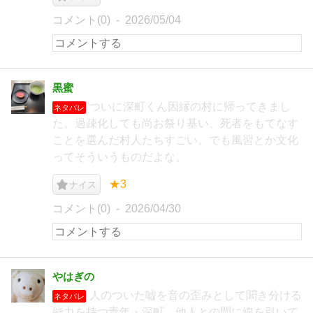
コメント(0)
2026/05/04
黒蜜
ついに深町くん因縁の村に帰ってきまし
ネタバレ
た。過疎化しても尚お祭り基い、死者をもてなす
ことを選んだ村人たちすごい。でも風習とか文化
ってそういうものだよな。
★3
ナイス
コメント(0)
2026/04/30
やはぎの
人のついた嘘を音の歪みとして聞き分ける
ネタバレ
能力を持つ青年・深町。他人との間に線を引いて