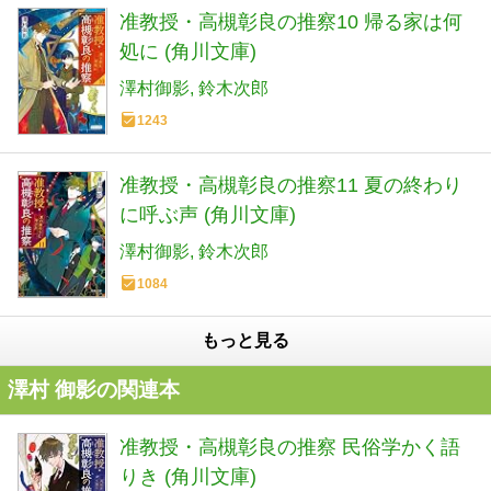
准教授・高槻彰良の推察10 帰る家は何
処に (角川文庫)
澤村御影
鈴木次郎
1243
准教授・高槻彰良の推察11 夏の終わり
に呼ぶ声 (角川文庫)
澤村御影
鈴木次郎
1084
もっと見る
澤村 御影の関連本
准教授・高槻彰良の推察 民俗学かく語
りき (角川文庫)