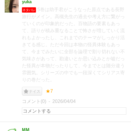
yuka
5巻は助手君がこうなった原点である長野
ネタバレ
旅行がメイン。高槻先生の過去や考え方に繋がっ
ていくのが印象的だった。百物語の要素もあっ
て、語りが積み重なることで怖さが増していく流
れもよかったし、これまでのテーマがしっかり活
きてる感じ。ただ今回は本物の怪異体験もあっ
て、今までみたいに全部を論理で割り切れない不
気味さがあって、勘違いとか思い込みとか嘘だっ
た怪異が本物だったりして、今までとは随分違う
雰囲気。シリーズの中でも一段深くてシリアス寄
りの巻だった。
★7
ナイス
コメント(0)
2026/04/04
MM