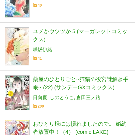
40
ユメかウツツか 5 (マーガレットコミッ
クス)
咲坂伊緒
41
薬屋のひとりごと~猫猫の後宮謎解き手
帳~ (22) (サンデーGXコミックス)
日向夏
しのとうこ
倉田三ノ路
200
おひとり様には慣れましたので。 婚約
者放置中！（4） (comic LAKE)