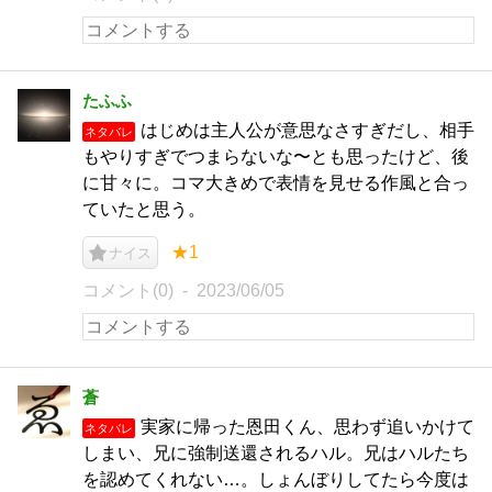
たふふ
はじめは主人公が意思なさすぎだし、相手
ネタバレ
もやりすぎでつまらないな〜とも思ったけど、後
に甘々に。コマ大きめで表情を見せる作風と合っ
ていたと思う。
★1
ナイス
コメント(0)
2023/06/05
蒼
実家に帰った恩田くん、思わず追いかけて
ネタバレ
しまい、兄に強制送還されるハル。兄はハルたち
を認めてくれない…。しょんぼりしてたら今度は