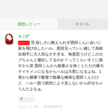
感想レビュー
ネタバレ
もこぴ
⑪ 寂しさに耐えられず恩田くんに会いに
ネタバレ
家を飛び出したハル。恩田兄っていい歳して高校
生相手に大人気なさすぎる。毎度思うけどこのカ
プちゃんと避妊してるのか？ってくらいすぐに致
すから笑 恩田くんから粗暴さを抜くとただの爆モ
テイケメンになるからハルは大変になるよね。1
巻から横暴で傲慢で粗暴な俺様な恩田くんだけ
ど、ハル一筋で絶対によそ見しないから許せちゃ
うんだよなぁ。
ナイス
コメント(0)
2026/04/24