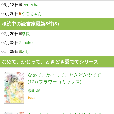
06月13日
leeeechan
05月26日
なこちゃん
積読中の読書家最新3件(3)
02月20日
隊長
02月03日
choko
01月09日
とし
なめて、かじって、ときどき愛でてシリーズ
なめて、かじって、ときどき愛でて
(12) (フラワーコミックス)
湯町深
28