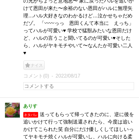
の兄がちょっと意地悪〜 家に戻ったハルを追いか
けて恩田が来た〜余裕のない恩田がハルに無理矢
理…ハル大好きなのわかるけど…泣かせちゃだめ
だゾ。 「〰〰っっ 恩田くんて本当に えっち」
ってハルが可愛い♥ 学校で猛獣みたいな恩田だけ
ど、ハルの言うこと聞いてるのが可愛い♥そした
ら、ハルがヤキモチやいて〜なんたか可愛い二人
♥
ナイス
コメント(0)
2022/08/17
ありす
送ってもらって帰ってきたのに、逆に後を
ネタバレ
追いかけて行って強制送還されたら、今度は追い
かけてこられた笑 自分にだけ優しくしてほしいっ
てヤキモチ焼くハルが可愛いし、ハルに向ける柔