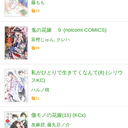
藤もも
29
鬼の花嫁 ９ (noicomi COMICS)
富樫じゅん
クレハ
88
私がひとりで生きてくなんて(8) (シリウ
スKC)
ハルノ晴
11
傷モノの花嫁(11) (KCx)
友麻碧
藤丸豆ノ介