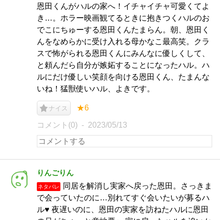
恩田くんがハルの家へ！イチャイチャ可愛くてよ
き…。ホラー映画観てるときに抱きつくハルのお
でこにちゅーする恩田くんたまらん。朝、恩田く
んをなめらかに受け入れる母かなこ最高笑。クラ
スで怖がられる恩田くんにみんなに優しくして、
と頼んだら自分が嫉妬することになったハル。ハ
ルにだけ優しい笑顔を向ける恩田くん、たまんな
いね！猛獣使いハル、よきです。
★6
ナイス
コメント(0)
2023/05/13
りんごりん
同居を解消し実家へ戻った恩田。さっきま
ネタバレ
で会っていたのに…別れてすぐ会いたいが募るハ
ル♥ 夜遅いのに、恩田の実家を訪ねたハルに恩田