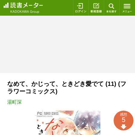
ログイン
新規登録
本を探
なめて、かじって、ときどき愛でて (11) (フ
ラワーコミックス)
湯町深
感想
5