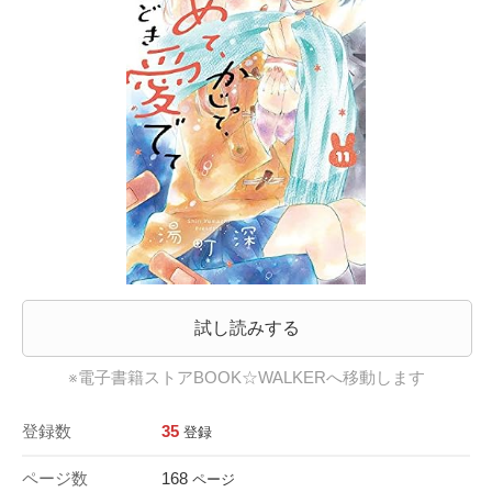
試し読みする
※電子書籍ストアBOOK☆WALKERへ移動します
登録数
35
登録
ページ数
168
ページ