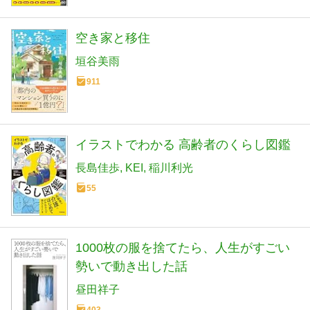
空き家と移住
垣谷美雨
911
イラストでわかる 高齢者のくらし図鑑
長島佳歩
KEI
稲川利光
55
1000枚の服を捨てたら、人生がすごい
勢いで動き出した話
昼田祥子