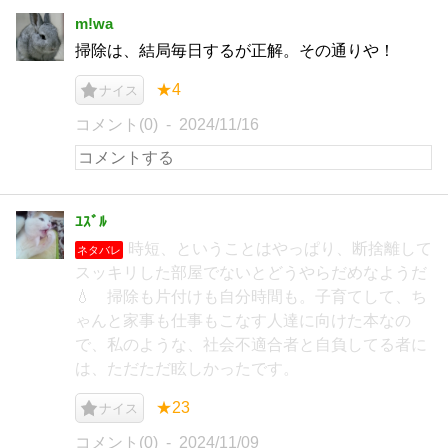
m!wa
掃除は、結局毎日するが正解。その通りや！
★4
ナイス
コメント(0)
2024/11/16
ﾕｽﾞﾙ
時短、ということはやっぱり、断捨離して
ネタバレ
スッキリした部屋でないとどうやらだめなようだ
💧 掃除も片付けも自分時間も。子育てして、ち
ゃんと家事も仕事もこなす人達に向けた本なの
で、私のような、社会不適合者と自負してる者に
は、ただただ眩しかったです。
★23
ナイス
コメント(0)
2024/11/09