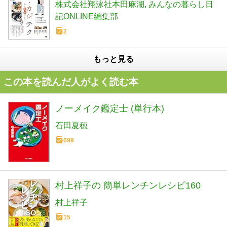
株式会社翔泳社本田麻湖
みんなの暮らし日
記ONLINE編集部
2
もっと見る
この本を読んだ人がよく読む本
ノーメイク鑑定士 (単行本)
石田夏穂
699
村上祥子の 簡単レンチンレシピ160
村上祥子
15