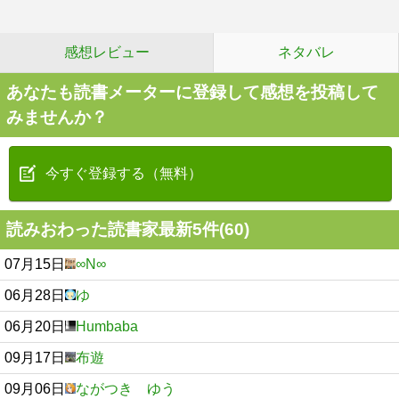
感想レビュー
ネタバレ
あなたも読書メーターに登録して感想を投稿して
みませんか？
今すぐ登録する（無料）
読みおわった読書家最新5件(60)
07月15日
∞N∞
06月28日
ゆ
06月20日
Humbaba
09月17日
布遊
09月06日
ながつき ゆう