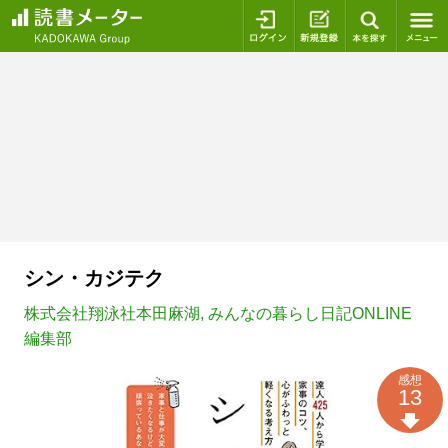
ログイン
新規登録
本を探
シン・カジテク
株式会社翔泳社本田麻湖
,
みんなの暮らし日記ONLINE
編集部
感想
13