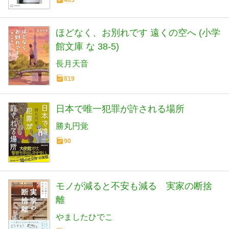
403
ほどなく、お別れです 遠くの空へ (小学
館文庫 な 38-5)
長月天音
819
日本で唯一犯罪が許される場所
勝丸円覚
90
モノが減ると不安も減る 実家の断捨
離
やましたひでこ