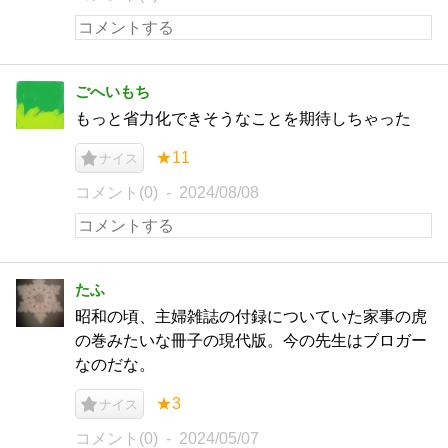
ごへいもち
もっと省力化できそうなことを期待しちゃった
★11
ナイス
コメント(0)
2024/08/08
たふ
昭和の頃、主婦雑誌の付録についていた家事の虎
の巻みたいな冊子の現代版。今の先生はブロガー
なのだな。
★3
ナイス
コメント(0)
2024/05/07