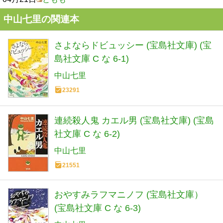
中山七里の関連本
さよならドビュッシー (宝島社文庫) (宝
島社文庫 C な 6-1)
中山七里
23291
連続殺人鬼 カエル男 (宝島社文庫) (宝島
社文庫 C な 6-2)
中山七里
21551
おやすみラフマニノフ (宝島社文庫）
(宝島社文庫 C な 6-3)