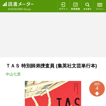
ログイン
新規登録
本を探
ＴＡＳ 特別師弟捜査員 (集英社文芸単行本)
中山七里
感想
4