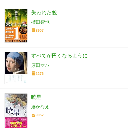
失われた貌
櫻田智也
8907
すべてが円くなるように
原田マハ
1276
暁星
湊かなえ
9052