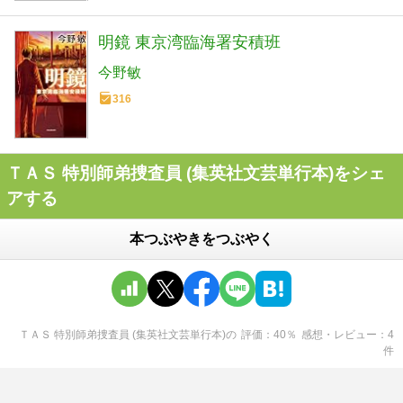
明鏡 東京湾臨海署安積班
今野敏
316
ＴＡＳ 特別師弟捜査員 (集英社文芸単行本)をシェ
アする
本つぶやきをつぶやく
ＴＡＳ 特別師弟捜査員 (集英社文芸単行本)
の
評価
40
％
感想・レビュー
4
件