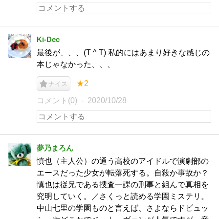
Ki-Dec
最後が、、、(T ^ T) 私的にはあまり好きな感じの
本じゃなかった、、、
★2
ナイス
コメント(0)
2020/10/28
夢乃まろん
慎也（主人公）の通う高校のアイドルで演劇部の
エースだった少女が転落死する。自殺か事故か？
慎也は従兄である捜査一課の刑事と組んで真相を
究明していく。／さくっと読める学園ミステリ。
中山七里の学園ものと言えば、さよならドビュッ