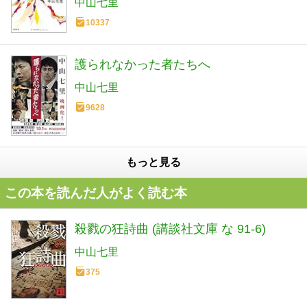
中山七里
10337
護られなかった者たちへ
中山七里
9628
もっと見る
この本を読んだ人がよく読む本
殺戮の狂詩曲 (講談社文庫 な 91-6)
中山七里
375