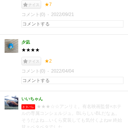
★7
ナイス
コメント(0)
2022/09/21
夕凪
★★★★
★2
ナイス
コメント(0)
2022/04/04
いいちゃん
★★★☆☆アンリミ。有名映画監督×ホテ
ネタバレ
ルの専属コンシェルジュ。BLらしいBLだなぁ。
そうだよね…いくら変装しても気付くよねw 終始
甘々ベタベタでした。