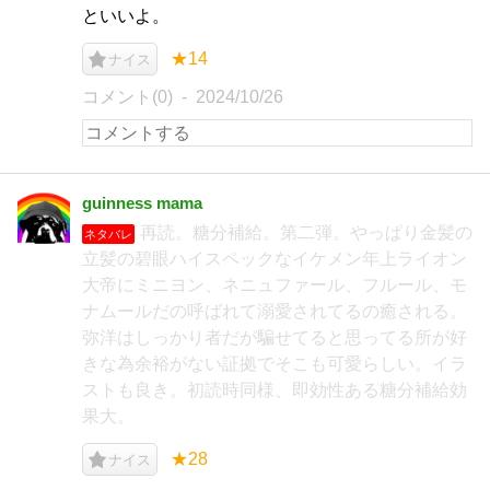
といいよ。
★14
ナイス
コメント(0)
2024/10/26
guinness mama
再読。糖分補給。第二弾。やっぱり金髪の
ネタバレ
立髪の碧眼ハイスペックなイケメン年上ライオン
大帝にミニヨン、ネニュファール、フルール、モ
ナムールだの呼ばれて溺愛されてるの癒される。
弥洋はしっかり者だが騙せてると思ってる所が好
きな為余裕がない証拠でそこも可愛らしい。イラ
ストも良き。初読時同様、即効性ある糖分補給効
果大。
★28
ナイス