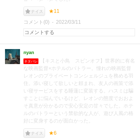
★11
ナイス
コメント(0)
2022/03/11
nyan
【キスと小鳥 スピンオフ】世界的に有名
ネタバレ
な映画監督×ホテルのバトラー。憧れの映画監督
レオンのプライベートコンシェルジュを務める羽
住。添い寝して欲しいと頼まれ、友人の画策で添
い寝サービスをする睡蓮に変装する。ハスミは騙
すことに悩んでいるけど、レオンの態度でおおよ
そ真意が分かるので安心安定の甘々でした。ホテ
ルのバトラーという禁欲的な人が、遊び人風の格
好に変身するのが面白かった。
★6
ナイス