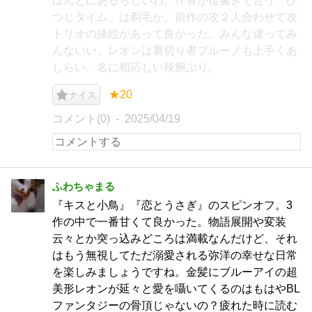
ほんとにあるらしいわ。作者が後書きで言う「ひ
つじタイム」は剃毛か。前作の攻２人合わせて攻
トリオの挿絵があって良かった。みんな違ってみ
んないい。レオンは裏切り者ブルーノも上手くあ
しらい、名に相応しい辣腕ぶり。
★20
ナイス
コメント(0)
2025/04/19
ふわちゃまる
『キスと小鳥』『恋とうさぎ』のスピンオフ。3
作の中で一番甘くて良かった。物語展開や変装
云々とか突っ込みどころは満載なんだけど、それ
はもう無視してただ溺愛される弥洋の幸せな日常
を楽しみましょうですね。金髪にブルーアイの超
美形レオンが延々と愛を囁いてくるのはもはやBL
ファンタジーの骨頂じゃないの？疲れた時に読む