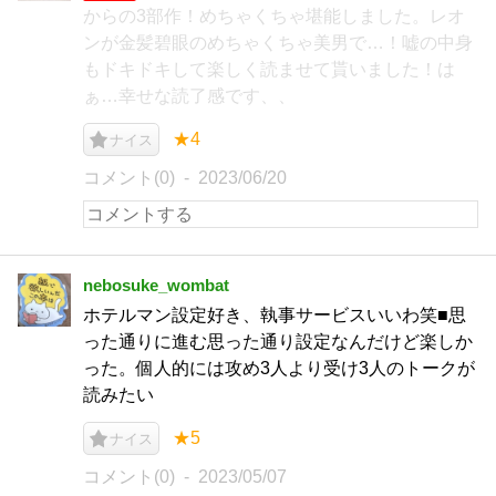
からの3部作！めちゃくちゃ堪能しました。レオ
ンが金髪碧眼のめちゃくちゃ美男で…！嘘の中身
もドキドキして楽しく読ませて貰いました！は
ぁ…幸せな読了感です、、
★4
ナイス
コメント(0)
2023/06/20
nebosuke_wombat
ホテルマン設定好き、執事サービスいいわ笑■思
った通りに進む思った通り設定なんだけど楽しか
った。個人的には攻め3人より受け3人のトークが
読みたい
★5
ナイス
コメント(0)
2023/05/07