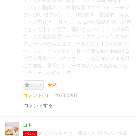
ップの脚本家兼映画監督・レオンx真面目なトリ
リンガル眼鏡ホテル特別接客係マイバトラー兼ソ
フレ(添い寝フレンド)・羽住弥洋。夏(浴衣、花火
シーン有り)〜。甘々。こんな話が読みたかった時
でとても楽しく読了。蓮川さんのイラストが最高
で、この金髪碧眼ハーフアップのライオン大帝に
フルールだのネニュファールだのムトンだの呼ば
れ、シェービングされ、甘い言葉を囁かれ続ける
の読み完全にノックアウト。でも弥洋がデキる男
なの前提。電子はシリーズ攻め3人の飲み会エピ
「ライオンの類友」有。
★49
ナイス
コメント(1)
2023/09/18
コト
あまの先生もう一冊あった😊 キスと小鳥
ネタバレ