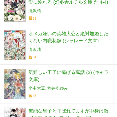
愛に溺れる (幻冬舎ルチル文庫 た 4-4)
滝沢晴
61
オメガ嫌いの英雄大公と絶対離婚した
くない内職花嫁 (シャレード文庫)
滝沢晴
54
気難しい王子に捧げる寓話 (2) (キャラ
文庫)
小中大豆
笠井あゆみ
47
無能な皇子と呼ばれてますが中身は敵