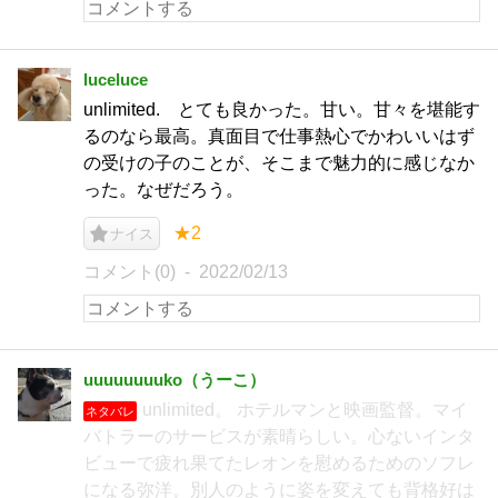
luceluce
unlimited. とても良かった。甘い。甘々を堪能す
るのなら最高。真面目で仕事熱心でかわいいはず
の受けの子のことが、そこまで魅力的に感じなか
った。なぜだろう。
★2
ナイス
コメント(0)
2022/02/13
uuuuuuuuko（うーこ）
unlimited。 ホテルマンと映画監督。マイ
ネタバレ
バトラーのサービスが素晴らしい。心ないインタ
ビューで疲れ果てたレオンを慰めるためのソフレ
になる弥洋。別人のように姿を変えても背格好は