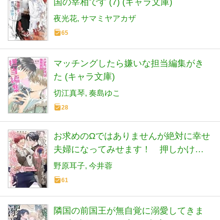
国の宰相です (7) (キャラ文庫)
夜光花
サマミヤアカザ
65
マッチングしたら嫌いな担当編集がき
た (キャラ文庫)
切江真琴
奏島ゆこ
28
お求めのΩではありませんが絶対に幸せ
夫婦になってみせます！ 押しかけ花
嫁は両想いに気づかない
野原耳子
今井蓉
61
隣国の前国王が無自覚に溺愛してきま