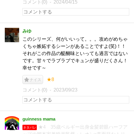
コメント(0)
2024/04/15
みゆ
このシリーズ、何がいいって。。。攻めがめちゃ
くちゃ嫉妬するシーンがあることですよ(笑)！！
それがこの作品の醍醐味といっても過言ではない
です。甘々でラブラブでキュンが盛りだくさん！
幸せです～
★8
ナイス
コメント(0)
2023/09/23
guinness mama
★4 35歳ベルギー出身金髪碧眼ハーフア
ネタバレ