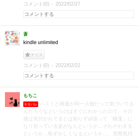
コメント(0)
2022/02/27
蒼
kindle unlimited
ナイス
コメント(0)
2022/02/22
もちこ
ハスミと睡蓮が同一人物だって気づいてる
ネタバレ
んだろうなというのはすぐにわかったので、その
後は気付かれてるとは知らず頑張って「睡蓮」に
なり切っている姿がなんというか…ぞわぞわする
というか…恥ずかしくなるというか…。実際気付