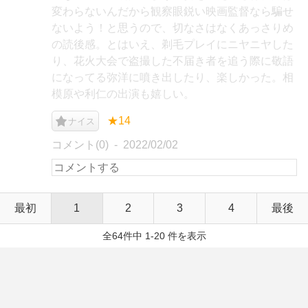
変わらないんだから観察眼鋭い映画監督なら騙せ
ないよう！と思うので、切なさはなくあっさりめ
の読後感。とはいえ、剃毛プレイにニヤニヤした
り、花火大会で盗撮した不届き者を追う際に敬語
になってる弥洋に噴き出したり、楽しかった。相
模原や利仁の出演も嬉しい。
★14
ナイス
コメント(0)
2022/02/02
最初
1
2
3
4
最後
全64件中 1-20 件を表示