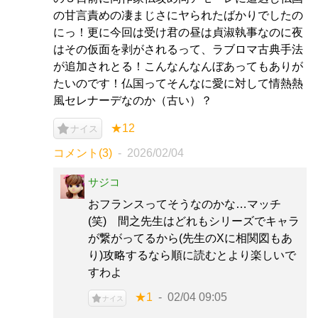
の甘言責めの凄まじさにヤられたばかりでしたの
にっ！更に今回は受け君の昼は貞淑執事なのに夜
はその仮面を剥がされるって、ラブロマ古典手法
が追加されとる！こんなんなんぼあってもありが
たいのです！仏国ってそんなに愛に対して情熱熱
風セレナーデなのか（古い）？
★12
ナイス
コメント(3)
2026/02/04
サジコ
おフランスってそうなのかな…マッチ
(笑) 間之先生はどれもシリーズでキャラ
が繋がってるから(先生のXに相関図もあ
り)攻略するなら順に読むとより楽しいで
すわよ
★1
02/04 09:05
ナイス