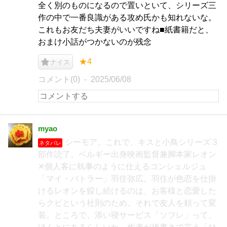
全く別のものになるので置いといて、シリーズ三
作の中で一番良識がある攻め氏かも知れないな。
これもお友だち夫妻がいいですね■紙書籍だと、
おまけ小話がつかないのが残念
★4
ナイス
コメント(0)
2025/06/08
myao
シーモア。これで、キスと小鳥シリーズ３
ネタバレ
部作読了。ベルギー出身映画監督兼脚本家レオン
✕個人客に執事のように仕えるコンシェルジュ
「マイ・バトラー」羽住弥広。羽住が色恋を仕掛
けるレオンを躱し続けるのは、お客様と恋愛した
らクビという社則のため。それで友人を頼って変
装。ところで、添い寝サービス「ソフレ」って、