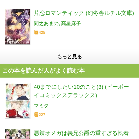
片恋ロマンティック (幻冬舎ルチル文庫)
間之あまの
高星麻子
425
もっと見る
この本を読んだ人がよく読む本
40までにしたい10のこと(3) (ビーボー
イコミックスデラックス)
マミタ
227
悪辣オメガは義兄公爵の重すぎる執着