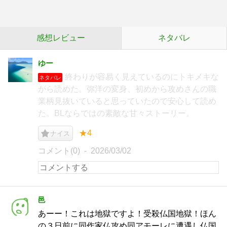
感想レビュー
ネタバレ
ゆー
終わりが容易く見えているのにトキメキな
ネタバレ
がら読めた。弥洋の変身、初めから攻めさんの職
業柄見抜いていると思っていたので安心して読め
た。BLならではの素敵な甘々ストーリー。
★4
ナイス
コメント(0)
2026/03/02
邑
あーー！これは地獄ですよ！受殺仏国地獄！ほん
の３日前に同作家仏攻め同アモーレに遭遇し仏国