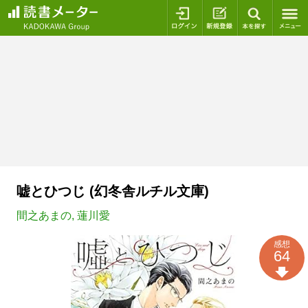
ログイン
新規登録
本を探
嘘とひつじ (幻冬舎ルチル文庫)
間之あまの
,
蓮川愛
感想
64