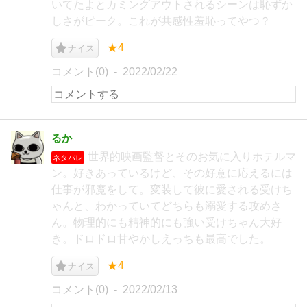
いてたよとカミングアウトされるシーンは恥ずか
しさがピーク。これが共感性羞恥ってやつ？
★4
ナイス
コメント(0)
2022/02/22
るか
世界的映画監督とそのお気に入りホテルマ
ネタバレ
ン。好きあっているけど、その好意に応えるには
仕事が邪魔をして。変装して彼に愛される受けち
ゃんと、わかっていてどちらも溺愛する攻めさ
ん。物理的にも精神的にも強い受けちゃん大好
き。ドロドロ甘やかしえっちも最高でした。
★4
ナイス
コメント(0)
2022/02/13