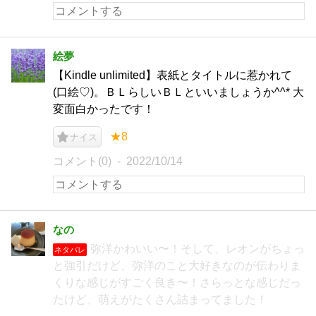
絵夢
【Kindle unlimited】表紙とタイトルに惹かれて
(口絵♡)。ＢＬらしいＢＬといいましょうか^^* 大
変面白かったです！
★8
ナイス
コメント(0)
2022/10/14
なの
弥洋かわいい〜！そして、レオンがちょっ
ネタバレ
と強引だけど、弥洋のこと大好きなのが伝わりま
くりな感じがすごく良き〜！さらっとな感じだっ
たけど、萌えがたくさん詰まってました！