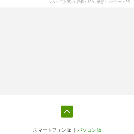
ンタジア文庫)
の
評価
40
％
感想・レビュー
2
件
スマートフォン版
パソコン版