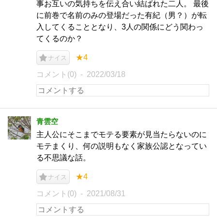
事お互いの気持ちを伝え合い結ばれた二人。 最後
に前巻で名前のみの登場だった有紀（男？）が転
入してくることとなり、3人の関係にどう関わっ
てくるのか？
★4
ナイス
コメント(0)
2022/03/18
青雲空
主人公にそこまでモテる要素が見当たらないのに
モテまくり、何の説明もなく家族公認となってい
る不思議な話。
★4
ナイス
コメント(0)
2021/08/31