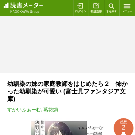
ログイン
新規登録
本を探
幼馴染の妹の家庭教師をはじめたら２ 怖か
った幼馴染が可愛い (富士見ファンタジア文
庫)
すかいふぁーむ
,
葛坊煽
感想
2