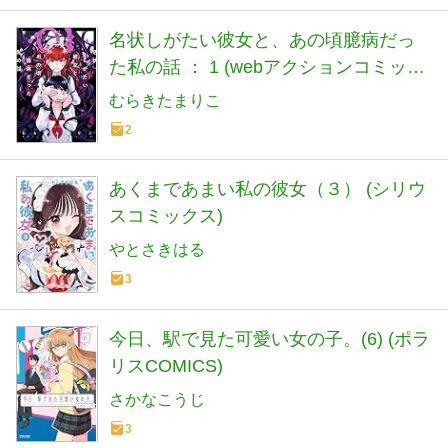
名状しがたい彼女と、あの頃臆病だっ
た私の話 ： 1 (webアクションコミック
ス)
むらきたまりこ
2
あくまであまい私の彼女（３） (シリウ
スコミックス)
やとさきはる
3
今日、駅で見た可愛い女の子。(6) (ポラ
リスCOMICS)
さかなこうじ
3