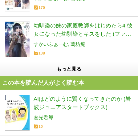
170
幼馴染の妹の家庭教師をはじめたら4 彼
女になった幼馴染とキスをした (ファン
タジア文庫)
すかいふぁーむ
葛坊煽
138
もっと見る
この本を読んだ人がよく読む本
AIはどのように賢くなってきたのか (岩
波ジュニアスタートブックス)
倉光君郎
10