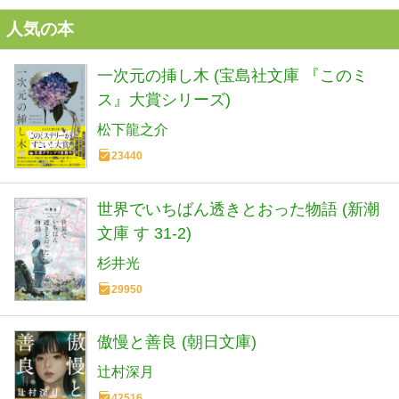
人気の本
一次元の挿し木 (宝島社文庫 『このミ
ス』大賞シリーズ)
松下龍之介
23440
世界でいちばん透きとおった物語 (新潮
文庫 す 31-2)
杉井光
29950
傲慢と善良 (朝日文庫)
辻村深月
42516