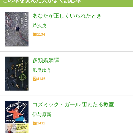
この本を読んだ人がよく読む本
あなたが正しくいられたとき
芦沢央
1134
多類婚姻譚
凪良ゆう
4145
コズミック・ガール 宙わたる教室
伊与原新
1411