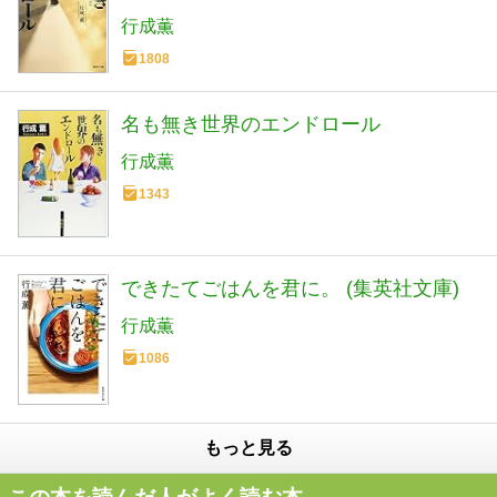
行成薫
1808
名も無き世界のエンドロール
行成薫
1343
できたてごはんを君に。 (集英社文庫)
行成薫
1086
もっと見る