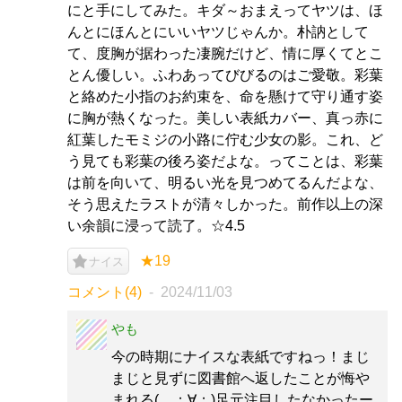
にと手にしてみた。キダ～おまえってヤツは、ほ
んとにほんとにいいヤツじゃんか。朴訥として
て、度胸が据わった凄腕だけど、情に厚くてとこ
とん優しい。ふわあってびびるのはご愛敬。彩葉
と絡めた小指のお約束を、命を懸けて守り通す姿
に胸が熱くなった。美しい表紙カバー、真っ赤に
紅葉したモミジの小路に佇む少女の影。これ、ど
う見ても彩葉の後ろ姿だよな。ってことは、彩葉
は前を向いて、明るい光を見つめてるんだよな、
そう思えたラストが清々しかった。前作以上の深
い余韻に浸って読了。☆4.5
★19
ナイス
コメント(4)
2024/11/03
やも
今の時期にナイスな表紙ですねっ！まじ
まじと見ずに図書館へ返したことが悔や
まれる( ；∀；)足元注目したなかったー