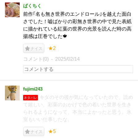
ばくちく
前作｢名も無き世界のエンドロール｣を越えた面白
さでした！嘘ばかりの彩無き世界の中で見た表紙
に描かれている紅葉の世界の光景を読んだ時の高
揚感は圧巻でした🍁
★2
ナイス
コメント(0)
2025/02/14
fujimi243
キダのその後が気になっていたので、読め
ネタバレ
て嬉しい。彩葉のおかげで色の着いた世界を生き
られるようになって、本当によかったと思う。氷
室もいい仕事したな。
★5
ナイス