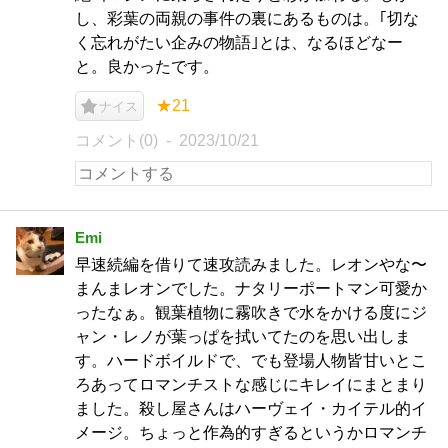
し、彩葉の両親の事件の裏にあるものは。｢切な
く忘れがたい企みの物語｣とは、なるほどなー
と。良かったです。
★21
ナイス
コメント(0)
2023/10/21
Emi
早速続編を借りて速攻読みました。レオンやな〜
まんまレオンでした。ナタリーポートマン可愛か
ったなぁ。観葉植物に霧吹きで水をかける度にジ
ャン・レノが葉っぱを拭いてたのを思い出しま
す。ハードボイルドで、でも登場人物皆甘いとこ
ろあってロマンチストな感じにキレイにまとまり
ました。殺し屋さんはハーヴェイ・カイテル的イ
メージ。ちょっと作為的すぎるというかロマンチ