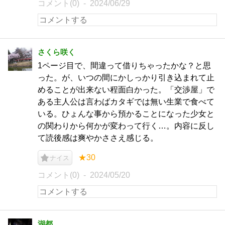
コメント(0)
2024/06/29
さくら咲く
1ページ目で、間違って借りちゃったかな？と思
った。が、いつの間にかしっかり引き込まれて止
めることが出来ない程面白かった。「交渉屋」で
ある主人公は言わばカタギでは無い生業で食べて
いる。ひょんな事から預かることになった少女と
の関わりから何かが変わって行く…。内容に反し
て読後感は爽やかささえ感じる。
★30
ナイス
コメント(0)
2024/05/20
湖都