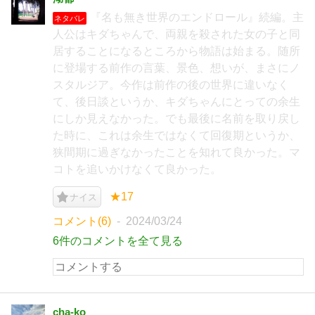
『名も無き世界のエンドロール』続編。主
ネタバレ
人公はキダちゃんで、両親を殺された女の子と同
居することになるところから物語は始まる。随所
に登場する前作の言葉、景色、想いが、まさにノ
スタルジア。今作は前作の後の世界に違いなく
て、後日談というか、キダちゃんにとっての余生
にしか見えなかった。でも最後に名前を取り戻し
た時に、これは余生ではなくて回復期というか、
狭間期に過ぎなかったことを知れて良かった。マ
コトを追いかけなくて良かった。
★17
ナイス
コメント(6)
2024/03/24
6件のコメントを全て見る
cha-ko