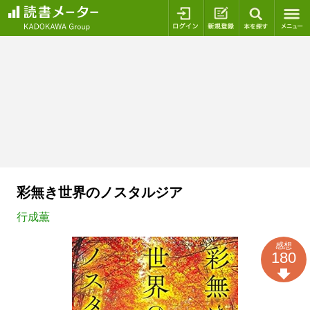
ログイン
新規登録
本を探
彩無き世界のノスタルジア
行成薫
感想
180