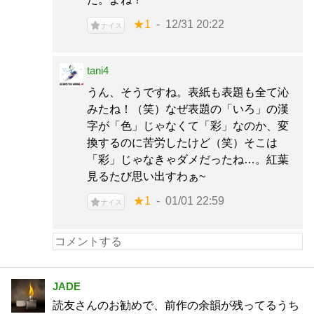
★1
12/31 20:22
ナイス
tani4
うん、そうですね。表紙も表題も全て沁
みたね！（笑）なぜ表題の「いろ」の漢
字が「色」じゃなくて「彩」なのか、変
換するのに苦労したけど（笑）そこは
「彩」じゃなきゃダメだったね…。紅葉
見るたび思い出すわぁ~
★1
01/01 22:59
ナイス
JADE
読友さんのお勧めで、前作の余韻が残ってるうち