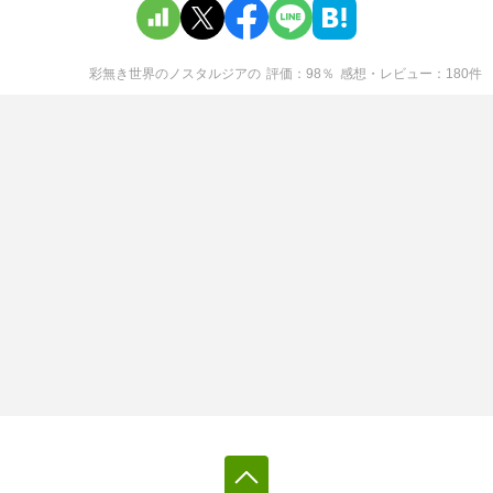
彩無き世界のノスタルジア
の
評価
98
％
感想・レビュー
180
件