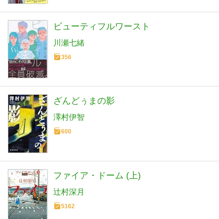
ビューティフルワースト
川瀬七緒
356
ざんどぅまの影
澤村伊智
600
ファイア・ドーム (上)
辻村深月
5162