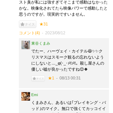
スト臭が私には強すぎてそこまで感動はなかった
かな。映像化されてたら映像パワーで感動したと
思うのですが。現実的ですいません。
★31
ナイス
コメント(4)
2023/08/12
東谷くまみ
でたー、ハーヴェイ・カイテル😆✨✨ク
リスマスはスモーク観るの忘れないよう
にしないと…_φ(･_･ﾒﾓﾒﾓ。殺し屋さんの
優しい嘘が良かったですね😌🍀
★1
08/13 00:31
ナイス
Emi
くまみさん、あるいは｢ブレイキング・バ
ッド｣のマイク。無口で強くてカッコイイ