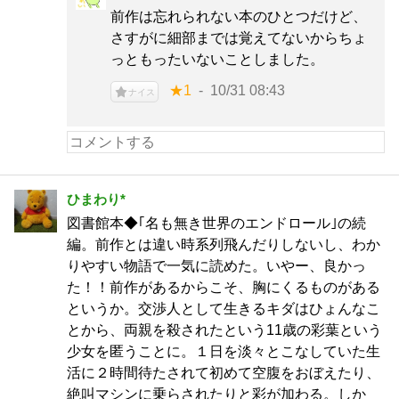
前作は忘れられない本のひとつだけど、
さすがに細部までは覚えてないからちょ
っともったいないことしました。
★1
10/31 08:43
ナイス
ひまわり*
図書館本◆｢名も無き世界のエンドロール｣の続
編。前作とは違い時系列飛んだりしないし、わか
りやすい物語で一気に読めた。いやー、良かっ
た！！前作があるからこそ、胸にくるものがある
というか。交渉人として生きるキダはひょんなこ
とから、両親を殺されたという11歳の彩葉という
少女を匿うことに。１日を淡々とこなしていた生
活に２時間待たされて初めて空腹をおぼえたり、
絶叫マシンに乗らされたりと彩が加わる。しか