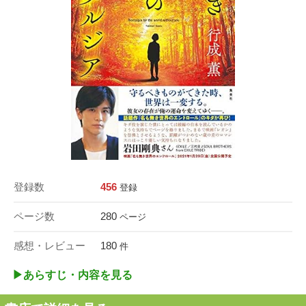
登録数
456
登録
ページ数
280
ページ
感想・レビュー
180
件
▶︎あらすじ・内容を見る