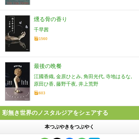
燻る骨の香り
千早茜
1560
最後の晩餐
江國香織
金原ひとみ
角田光代
寺地はるな
原田ひ香
藤野千夜
井上荒野
603
彩無き世界のノスタルジアをシェアする
本つぶやきをつぶやく