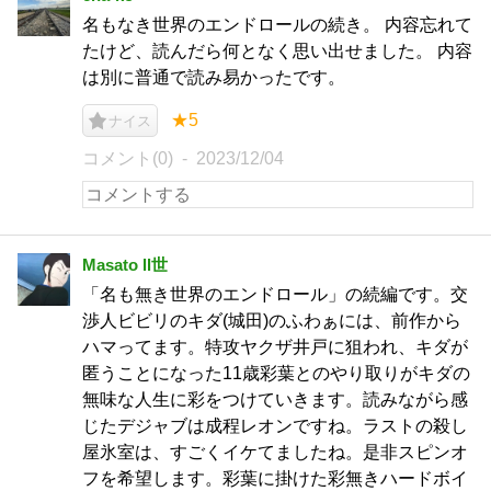
名もなき世界のエンドロールの続き。 内容忘れて
たけど、読んだら何となく思い出せました。 内容
は別に普通で読み易かったです。
★5
ナイス
コメント(0)
2023/12/04
Masato Ⅱ世
「名も無き世界のエンドロール」の続編です。交
渉人ビビリのキダ(城田)のふわぁには、前作から
ハマってます。特攻ヤクザ井戸に狙われ、キダが
匿うことになった11歳彩葉とのやり取りがキダの
無味な人生に彩をつけていきます。読みながら感
じたデジャブは成程レオンですね。ラストの殺し
屋氷室は、すごくイケてましたね。是非スピンオ
フを希望します。彩葉に掛けた彩無きハードボイ