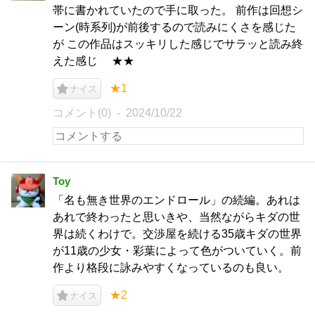
帯に書かれていたので手に取った。 前作は回想シ
ーン(時系列)が前後するので読みにくさを感じた
が この作品はスッキリした感じでサラッと読み終
えた感じ ★★
★1
ナイス
コメント(0)
2024/10/22
Toy
「名も無き世界のエンドロール」の続編。あれは
あれで終わったと思いきや、当然ながらキダの世
界は続くわけで。交渉屋を続ける35歳キダの世界
が11歳の少女・彩葉によって色がついていく。前
作より格段に詠みやすくなっているのも良い。
★2
ナイス