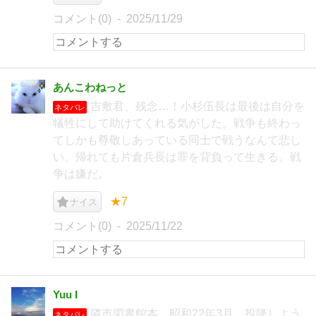
コメント(0)
2025/11/29
あんこわねっと
吉敷君、残念…！小杉伍長は最後は自分を
ネタバレ
犠牲にして助けてくれる気がした。戦争も終わっ
てしかも尊敬しあっている同士で戦うなんて悲し
い。帰れても片倉兵長は罪を背負って生きる。戦
争は嫌だ。
★7
ナイス
コメント(0)
2025/11/22
Yuu I
隣市図書館本。昭和22年3月。投降しよう
ネタバレ