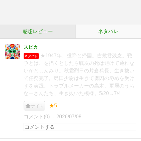
感想レビュー
ネタバレ
スピカ
★1947年、投降と帰国。吉敷君残念。戦
ネタバレ
争とは、を描くとしたら戦友の死は避けて通れな
いかとしんみり。秋霜烈日の片倉兵長、生き抜い
て任務完了。島田少尉は生きて虜囚の辱めを受け
ずを実践。トラブルメーカーの高木、軍属のうち
なーさんたち、生き抜いた模様。5/20→7/4
★5
ナイス
コメント(0)
2026/07/08