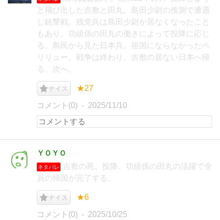
と飛び出した吉敷と田丸。島田少尉の推測で遭遇
し銃撃戦。残党兵は島田少尉が居なくなったこと
もあり、功績係の田丸の働きによって投降に応じ
る。島民から見た日本兵。祖国にならなかったペ
リリュー。戦争は終わり、吉敷の居ない日本へ帰
る。次へ。
★27
ナイス
コメント(0)
2025/11/10
ＹＯＹＯ
吉敷の死、投降、功績係の田丸の活躍で全
ネタバレ
員の帰国が完了する。
★6
ナイス
コメント(0)
2025/10/25