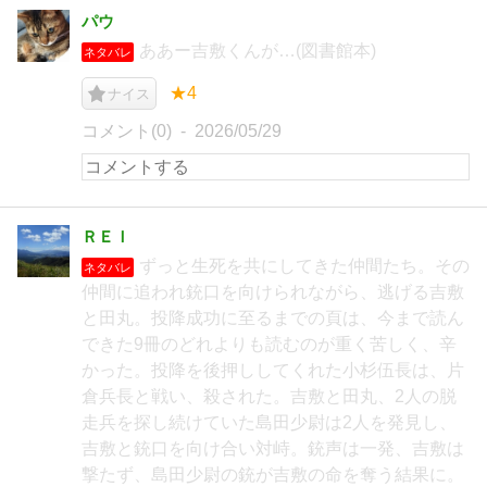
パウ
ああー吉敷くんが…(図書館本)
ネタバレ
★4
ナイス
コメント(0)
2026/05/29
ＲＥＩ
ずっと生死を共にしてきた仲間たち。その
ネタバレ
仲間に追われ銃口を向けられながら、逃げる吉敷
と田丸。投降成功に至るまでの頁は、今まで読ん
できた9冊のどれよりも読むのが重く苦しく、辛
かった。投降を後押ししてくれた小杉伍長は、片
倉兵長と戦い、殺された。吉敷と田丸、2人の脱
走兵を探し続けていた島田少尉は2人を発見し、
吉敷と銃口を向け合い対峙。銃声は一発、吉敷は
撃たず、島田少尉の銃が吉敷の命を奪う結果に。