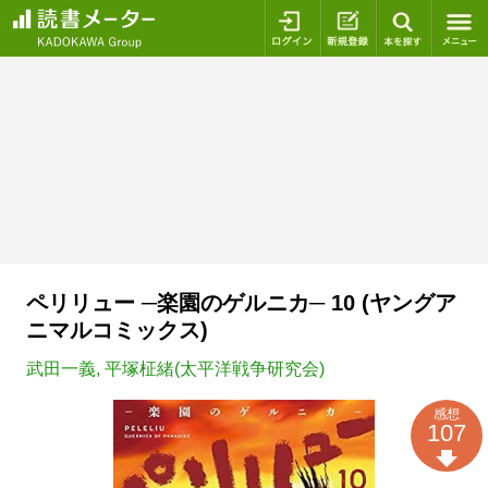
ログイン
新規登録
本を探
ペリリュー ─楽園のゲルニカ─ 10 (ヤングア
ニマルコミックス)
武田一義
,
平塚柾緒(太平洋戦争研究会)
感想
107