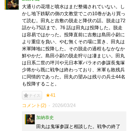
大通りの花壇と噴水はまだ整備されていない。し
かし地下鉄駅の側の文教堂でこの10巻があり買っ
て読む。田丸と吉敷の脱走と降伏の話。脱走は72
話から75話まで。76 話は田丸は投降した。脱走
は容易ではかった。投降直前に吉敷は島田小尉に
より重症を負い、やむ無くその場に置き、田丸は
米軍陣地に投降した。その脱走の過程もなかなか
鮮やかだ。島田小尉の脱走狩りは凄まじい。田丸
は日系二世の坪川や元日本軍パラオの参謀長鬼塚
少将から既に戦争は終わっており、米軍も敗残兵
に同情的であった。田丸の望みは残りの兵士44名
も投降すること。
★41
ナイス
コメント(2)
2026/03/24
加納恭史
田丸は鬼塚参謀と相談した。戦争の終了