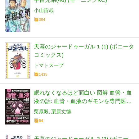
宇宙兄弟(46) (モーニングKC)
小山宙哉
304
天幕のジャードゥーガル 1 (1) (ボニータ
コミックス)
トマトスープ
1435
眠れなくなるほど面白い 図解 血管・血
液の話: 血管・血液のギモンを専門医が
すべて解決!
栗原毅
栗原丈徳
54