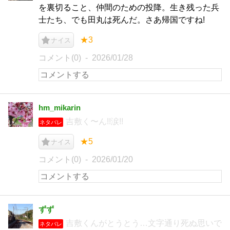
を裏切ること、仲間のための投降。生き残った兵
士たち、でも田丸は死んだ。さあ帰国ですね!
★3
ナイス
コメント(0)
2026/01/28
hm_mikarin
吉敷く〜ん!!涙!!
ネタバレ
★5
ナイス
コメント(0)
2026/01/20
ずず
吉敷くんがとうとう…文字通り死ぬ思いで
ネタバレ