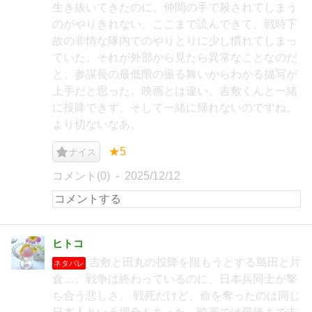
生き抜いてきたのに、仲間の手で殺されてしまう
のがやりきれない。ここまで読んできて、戦時下
故の非情な隊内でのやりとりに少し慣れてしまっ
ていた。それが外部から見たら異常なことなのだ
と、参謀長の最低限の振る舞いからわかる描写が
上手だと思った。映画とは違い、吉敷くんと一緒
に投降できず、そして一緒に帰れないのですね。
より切ないなあ。
★5
ナイス
コメント(0)
2025/12/12
ヒトコ
吉敷と田丸の投降を阻もうとする島田と片
ネタバレ
倉…。戦争は終わっているのに、日本兵同士が撃
ち合う悲しさ。 戦死だけど、命を奪ったのは同じ