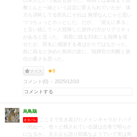
日本人という場合もあった。映画では最後まで吉
敷くんと一緒という設定に変えられていたが、体
力も消耗してる田丸にそれは 無理なんじゃと思い
つつちょっとホッとした。だが、「迎えに来る」
と言い残して一人投降した原作の方がリアリティ
があると思った。 洞窟に残る33名にも投降を促
せたが、田丸に感謝する者ばかりではなかった。
島に残ると決めた島田の姿に、指揮官の判断と責
任の重さを思った。
★6
ナイス
コメント(0)
2025/12/10
烏鳥鷏
ここまで生き延びたメインキャラがドバド
ネタバレ
バ死ぬー。 色々と残されている謎は次巻で明らか
になるか。 主人公も語り部風なようでいて実は死