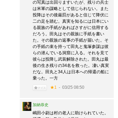
の写真は出回りますいたが、残りの兵士
は米軍の謀略として信じられない。また
投降はその後厳罰があると信じて降伏に
二の足を踏む。真実を知るには日本にい
る親族の手紙があればさすがに信用する
だろう。田丸はその親族に手紙を書い
た。その親族の返事の手紙が届いた。そ
の手紙の束を持って田丸と鬼塚参謀は彼
らの潜んでいる洞窟に入る。それを見て
彼らは投降し武装解除された。田丸は最
後の生き残りの34名を救った。凄い真実
だな。田丸と34人は日本への帰還の船に
乗った。一方
★1
03/25 08:50
ナイス
加納恭史
嶋田小尉は村の老人に助けられていた。