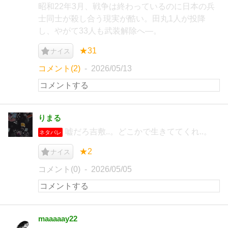
昭和22年3月、戦争は終わっているのに日本の兵
士同士が殺し合う現実が酷い。田丸1人が投降
し、やがて33人も武装解除へ―。
★31
ナイス
コメント(2)
2026/05/13
りまる
嘘だろ吉敷..。どこかで生きててくれ..。
ネタバレ
★2
ナイス
コメント(0)
2026/05/05
maaaaay22