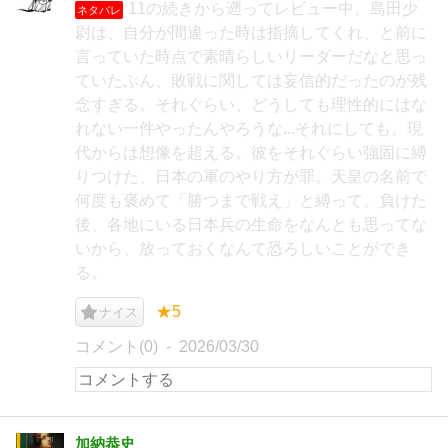
11の続きから遡ってレビュー中。島田少
ネタバレ
尉は、自分が間違った時は指摘してくれ、と前に
言っていた時点で素晴らしいリーダーだなと思っ
ていたぶん、敗戦に関しては妄信的だったのが残
念すぎる。それぐらい、どうしても理性的にはな
れない一件やったんやろうな...それにしても。現
代からは想像を超える。彼をそれぐらい強固に縛
りつけた、日本の軍のやり方が罪。天皇の名前で
何度も褒めて「勝つまで戦え」と縛って。負けた
後、各地にいる日本兵の生命をなんとも思ってな
いから、放っておくなんて恐ろしいことができ
る。
★5
ナイス
コメント(0)
2026/03/30
加納恭史