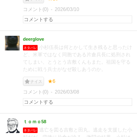
コメント(0)
2026/03/10
deerglove
小杉伍長は何とかして生き残ると思ったけ
ネタバレ
ど、米軍ではなく同胞である片倉兵長に処刑され
てしまい、とうとう吉敷くんもまた。祖国を守る
ために戦う兵士がなぜ殺しあうのか。
★6
ナイス
コメント(0)
2026/03/08
ｔｏｍｏ58
逃亡を図る吉敷と田丸。逃走を支援した小
ネタバレ