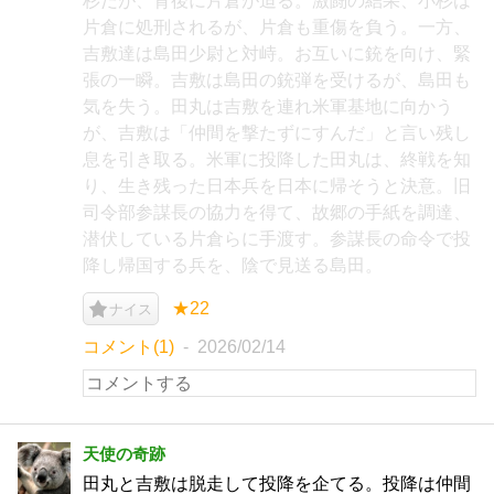
杉だが、背後に片倉が迫る。激闘の結果、小杉は
片倉に処刑されるが、片倉も重傷を負う。一方、
吉敷達は島田少尉と対峙。お互いに銃を向け、緊
張の一瞬。吉敷は島田の銃弾を受けるが、島田も
気を失う。田丸は吉敷を連れ米軍基地に向かう
が、吉敷は「仲間を撃たずにすんだ」と言い残し
息を引き取る。米軍に投降した田丸は、終戦を知
り、生き残った日本兵を日本に帰そうと決意。旧
司令部参謀長の協力を得て、故郷の手紙を調達、
潜伏している片倉らに手渡す。参謀長の命令で投
降し帰国する兵を、陰で見送る島田。
★22
ナイス
コメント(1)
2026/02/14
天使の奇跡
田丸と吉敷は脱走して投降を企てる。投降は仲間