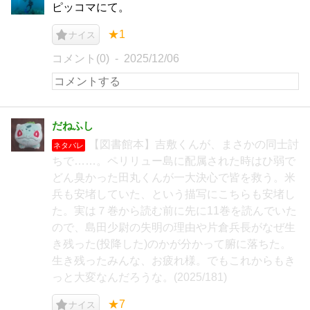
ピッコマにて。
★1
ナイス
コメント(0)
2025/12/06
だねふし
【図書館本】吉敷くんが、まさかの同士討
ネタバレ
ちで……。ペリリュー島に配属された時はひ弱で
どん臭かった田丸くんが一大決心で皆を救う。米
兵も安堵していた、という描写にこちらも安堵し
た。実は７巻から読む前に先に11巻を読んでいた
ので、島田少尉の失明の理由や片倉兵長がなぜ生
き残った(投降した)のかが分かって腑に落ちた。
生き残ったみんな、お疲れ様。でもこれからもき
っと大変なんだろうな。(2025/181)
★7
ナイス