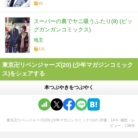
45
スーパーの裏でヤニ吸うふたり(9) (ビッ
グガンガンコミックス)
地主
131
東京卍リベンジャーズ(20) (少年マガジンコミック
ス)をシェアする
本つぶやきをつぶやく
東京卍リベンジャーズ(20) (少年マガジンコミックス)
の
評価
14
％
感想・レ
ビュー
138
件