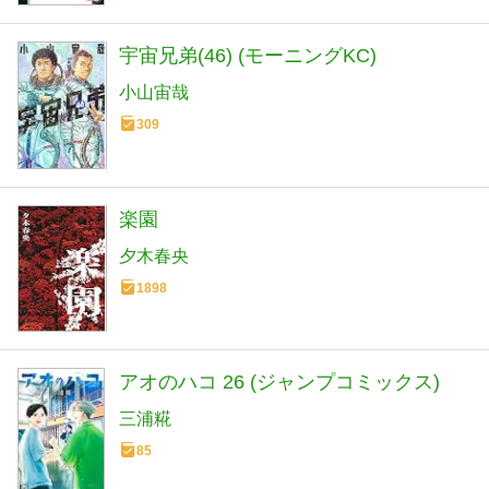
宇宙兄弟(46) (モーニングKC)
小山宙哉
309
楽園
夕木春央
1898
アオのハコ 26 (ジャンプコミックス)
三浦糀
85