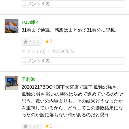
FUJI燦々
31巻まで通読。感想はまとめて31巻分に記載。
★2
ナイス
コメント(0)
2025/04/22
千利体
20201217BOOKOFF大宮店で読了 孤独の強さ。
孤独の弱さ 戦いの勝敗は決めて進めているのだと
思う。戦いの内容よりも、その結果どうなったか
を重視しているから、どうしてこの勝敗結果にな
ったのか腑に落ちない時があるのだと思う
★1
ナイス