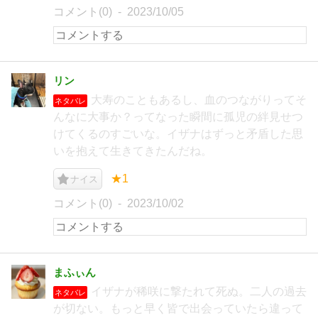
コメント(0)
2023/10/05
リン
大寿のこともあるし、血のつながりってそ
ネタバレ
んなに大事か？ってなった瞬間に孤児の絆見せつ
けてくるのすごいな。イザナはずっと矛盾した思
いを抱えて生きてきたんだね。
★1
ナイス
コメント(0)
2023/10/02
まふぃん
イザナが稀咲に撃たれて死ぬ。二人の過去
ネタバレ
が切ない。もっと早く皆で出会っていたら違って