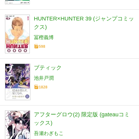
HUNTER×HUNTER 39 (ジャンプコミッ
クス)
冨樫義博
598
ブティック
池井戸潤
1828
アフターグロウ(2) 限定版 (gateauコミ
ックス)
吾瀬わぎもこ