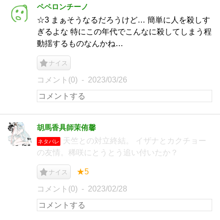
ペペロンチーノ
☆3 まぁそうなるだろうけど… 簡単に人を殺しす
ぎるよな 特にこの年代でこんなに殺してしまう程
動揺するものなんかね…
ナイス
コメント(0)
2023/03/26
胡馬香具師茉侑馨
天竺との対立終結。 イザナとカクチョー
ネタバレ
の友情。稀咲にとうとう追い付いたか？
★5
ナイス
コメント(0)
2023/02/28