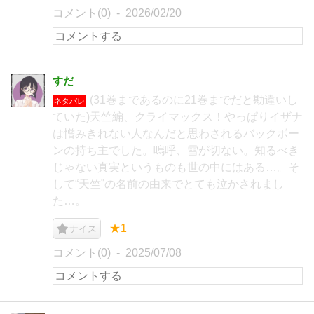
コメント(0)
2026/02/20
すだ
(31巻まであるのに21巻までだと勘違いし
ネタバレ
ていた)天竺編、クライマックス！やっぱりイザナ
は憎みきれない人なんだと思わされるバックボー
ンの持ち主でした。嗚呼、雪が切ない。知るべき
じゃない真実というものも世の中にはある…。そ
して“天竺”の名前の由来でとても泣かされまし
た…。
★1
ナイス
コメント(0)
2025/07/08