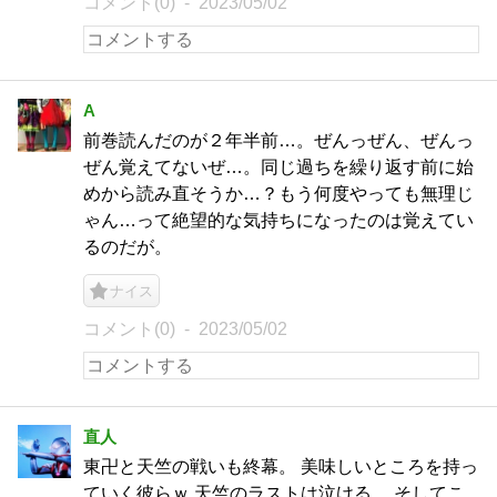
コメント(0)
2023/05/02
A
前巻読んだのが２年半前…。ぜんっぜん、ぜんっ
ぜん覚えてないぜ…。同じ過ちを繰り返す前に始
めから読み直そうか…？もう何度やっても無理じ
ゃん…って絶望的な気持ちになったのは覚えてい
るのだが。
ナイス
コメント(0)
2023/05/02
直人
東卍と天竺の戦いも終幕。 美味しいところを持っ
ていく彼らｗ 天竺のラストは泣ける。 そしてこ