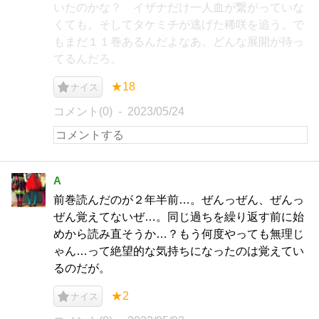
いたのかな？ イザナだけ一人血が繋がっていな
くても。そしてタケミチが逃げた稀咲を追う。で
もまだ１１巻あるんだよなあ。どんな展開が待っ
てるんだろ。
★18
ナイス
コメント(0)
2023/05/24
A
前巻読んだのが２年半前…。ぜんっぜん、ぜんっ
ぜん覚えてないぜ…。同じ過ちを繰り返す前に始
めから読み直そうか…？もう何度やっても無理じ
ゃん…って絶望的な気持ちになったのは覚えてい
るのだが。
★2
ナイス