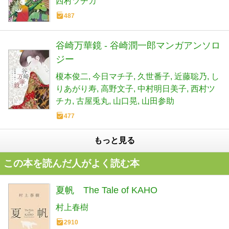
西村ツチカ
487
谷崎万華鏡 - 谷崎潤一郎マンガアンソロ
ジー
榎本俊二
今日マチ子
久世番子
近藤聡乃
し
りあがり寿
高野文子
中村明日美子
西村ツ
チカ
古屋兎丸
山口晃
山田参助
477
もっと見る
この本を読んだ人がよく読む本
夏帆 The Tale of KAHO
村上春樹
2910