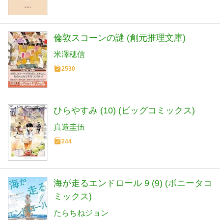
倫敦スコーンの謎 (創元推理文庫)
米澤穂信
2530
ひらやすみ (10) (ビッグコミックス)
真造圭伍
244
海が走るエンドロール 9 (9) (ボニータコ
ミックス)
たらちねジョン