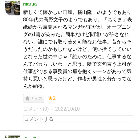
marua
新しくて懐かしい画風。横山隆一のようでもあり
80年代の高野文子のようでもあり。「ちくま」表
紙絵から展開されるマンガが主だが、オープニン
グの1篇が染みた。簡単だけど間違いが許さなれ
ない、誰にでも取り替え可能なお仕事。昔からそ
うだったのかもしれないけど、使い捨てしていい
となった世の中じゃ「誰かのために」仕事するな
んてバカらしいわ。と思う。陰で文句言う上司が
仕事ができる事務員の肩を抱くシーンがあって気
持ち悪いと思ったけど、作者が男性と分かってな
んか納得。
★2
ナイス
コメント(0)
2022/10/10