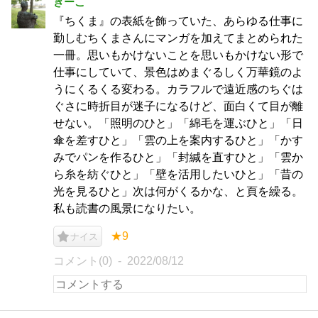
きーこ
『ちくま』の表紙を飾っていた、あらゆる仕事に
勤しむちくまさんにマンガを加えてまとめられた
一冊。思いもかけないことを思いもかけない形で
仕事にしていて、景色はめまぐるしく万華鏡のよ
うにくるくる変わる。カラフルで遠近感のちぐは
ぐさに時折目が迷子になるけど、面白くて目が離
せない。「照明のひと」「綿毛を運ぶひと」「日
傘を差すひと」「雲の上を案内するひと」「かす
みでパンを作るひと」「封緘を直すひと」「雲か
ら糸を紡ぐひと」「壁を活用したいひと」「昔の
光を見るひと」次は何がくるかな、と頁を繰る。
私も読書の風景になりたい。
★9
ナイス
コメント(0)
2022/08/12