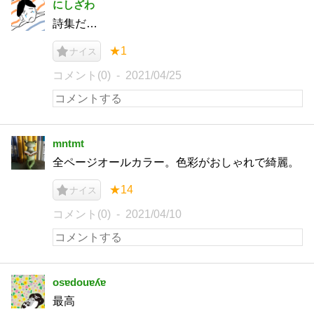
にしざわ
詩集だ…
★1
ナイス
コメント(0)
2021/04/25
mntmt
全ページオールカラー。色彩がおしゃれで綺麗。
★14
ナイス
コメント(0)
2021/04/10
osɐdouɐʎɐ
最高