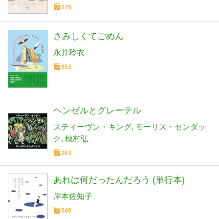
275
さみしくてごめん
永井玲衣
953
ヘンゼルとグレーテル
スティーヴン・キング
モーリス・センダッ
ク
穂村弘
263
あれは何だったんだろう (単行本)
岸本佐知子
549