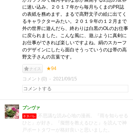
に迷い込み、２０１７年から毎月ちくまのPR誌
の表紙を務めます。まるで高野文子の絵に出てく
るキャラクターみたい。２０１９年の１２月まで
外の世界に遊んだら、終わりは白黒のOLのお仕事
に戻られました。こんな風に、遊ぶように真剣に
お仕事ができれば楽しいですよね。絹のスカーフ
のデザインにしたら面白そうっていうのは帯の高
野文子さんの言葉です。
★94
ナイス
コメント(0)
2021/09/15
プンヴァ
不思議な読み心地の漫画。『雨を知らせる
ネタバレ
ひと』が好き。『擬態を教えるひと』を読んで神
戸ポートタワーが格好良いと思いました。