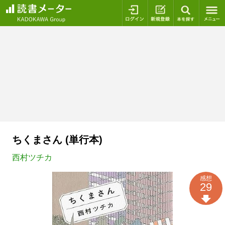
ログイン
新規登録
本を探
ちくまさん (単行本)
西村ツチカ
感想
29