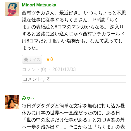
Midori Matsuoka
西村ツチカさん、最近好き。 いつもちょっと不思
議な仕事に従事するちくまさん。 PR誌『ちく
ま』の表紙絵と8コマのマンガからなる。 深入り
すると迷路に迷い込んじゃう西村ツチカワールド
は8コマだと丁度いい塩梅かも、なんて思ってし
まった。
★8
ナイス
コメント(0)
2021/12/03
みゃ～
毎日ダダダダダと簡単な文字を無心に打ち込み昼
休みには本の世界へ一直線だったのに、ある日
「世の中の広さだけ仕事がある」と気づき窓の外
へ一歩を踏み出す…。そこからは『ちくま』の表