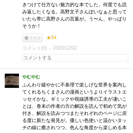
きつけて仕方ない魅力的な本でした。何度でも読
み返したくなる。高野文子さんぽいなぁと思って
いたら帯に高野さんの言葉が。う〜ん、やっぱり
そうか！
★54
ナイス
コメント(0)
2023/12/02
やむやむ
ふんわり緩やかに不条理で楽しげな世界を案内し
てくれるちくまさんの漫画というよりイラストエ
ッセイかな。ギミックや視線誘導の工夫が凄いこ
とは、巻末の作者の方の解説を読んで初めて気が
付き、解説を読みつつまたそれぞれのページに戻
る度に新たな発見が。優しい色使いと温かいタッ
チの線に癒されつつ、色んな角度から楽しめる本