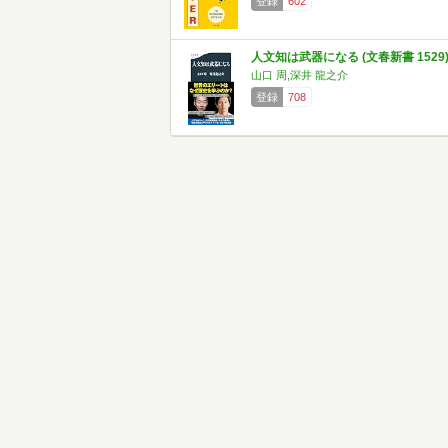
登録
602
人文知は武器になる (文春新書 1529
山口 周,深井 龍之介
登録
708