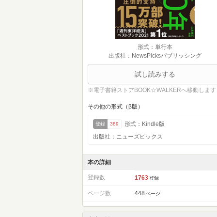
形式：単行本
出版社：NewsPicksパブリッシング
試し読みする
※電子書籍ストアBOOK☆WALKERへ移動します
その他の形式（β版）
形式：Kindle版
登録
389
出版社：ニューズピックス
本の詳細
登録数
1763
登録
ページ数
448
ページ