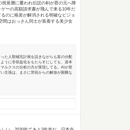
の視覚層に覆われ伝説の剣が君の元へ降
ゲーの高額請求書が飛んで来る10年だ
てるのに格差が解消される明確なビジョ
空間はおっさん同士が装着する美少女
マった人類補完計画を説きながらも富の分配
うように非収益化をもたらすにしても、資本
マルクスの分析の方が実現してる。AIが登
ぽい主張は、まさに苦役からの解放が困難な
しい。2030年てあと3年半だ。日本在