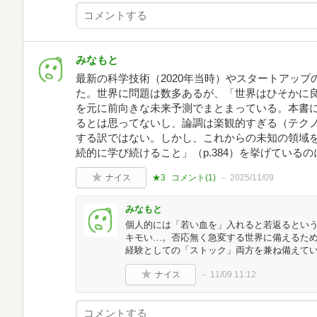
みなもと
最新の科学技術（2020年当時）やスタートアッ
た。世界に問題は数多あるが、「世界はひそかに良く
を元に前向きな未来予測でまとまっている。本書
るとは思ってないし、論調は楽観的すぎる（テク
する訳ではない。しかし、これからの未知の領域
続的に学び続けること」（p.384）を挙げている
ナイス
★3
コメント(
1
)
2025/11/09
みなもと
個人的には「若い血を」入れると若返るという研
キモい…。否応無く急変する世界に備えるた
経験としての「ストック」両方を兼ね備えて
ナイス
11/09 11:12