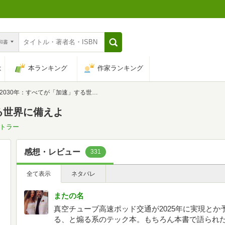
n和書
は
本ランキング
作家ランキング
2030年：すべてが「加速」する世界に備えよ
る世界に備えよ
コトラー
感想・レビュー
331
全て表示
ネタバレ
またの名
真空チューブ高速ポッド交通が2025年に実現とか
る、と煽る系のテック本。もちろん本書で語られ