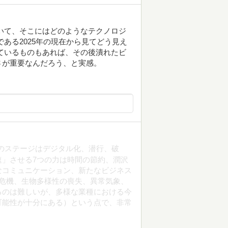
っていて、そこにはどのようなテクノロジ
ある2025年の現在から見てどう見え
ているものもあれば、その後潰れたビ
さが重要なんだろう、と実感。
のステージはデジタル化、潜行、破
」させる7つの力は時間の節約、潤沢
なコミュニケーション、新たなビジネス
危機、生物多様性の喪失、異常気象、
るのは難しいが、多様な業種における今
可能性が十分にある）という点で、非常