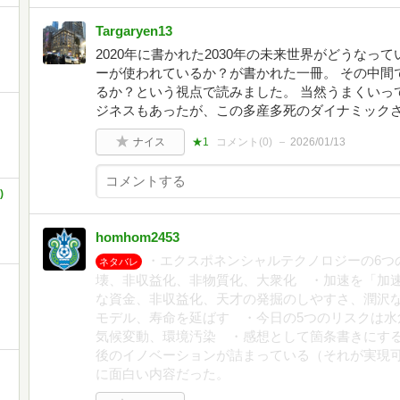
Targaryen13
2020年に書かれた2030年の未来世界がどうな
ーが使われているか？が書かれた一冊。 その中間で
るか？という視点で読みました。 当然うまくいっ
ジネスもあったが、この多産多死のダイナミック
ナイス
★1
コメント(
0
)
2026/01/13
)
homhom2453
・エクスポネンシャルテクノロジーの6つ
ネタバレ
壊、非収益化、非物質化、大衆化 ・加速を「加速
な資金、非収益化、天才の発掘のしやすさ、潤沢
モデル、寿命を延ばす ・今日の5つのリスクは水
気候変動、環境汚染 ・感想として箇条書きにす
後のイノベーションが詰まっている（それが実現
に面白い内容だった。