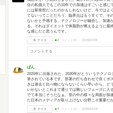
住の私個人でもこの10年での加速はすごいと感じ
には新発想だったのかもしれないけど、今ではよ
てないってことだろう。臨界点はもうすぐで、そ
ないかと予感する。テクノロジーが融合し、加速
る。それはダイエットで体脂肪が燃えるように最
な感じだと思うんです。
ナイス
★2
コメント(
0
)
2026/07/06
ばん
2020年に出版された、2030年がとういうテク
筆されている本です。部署の打ち合わせで良くボス
きは過去と比べ物にならないくらい早いから、ど
いかないとこれまで通りでは難しいフェーズに入
でて本当にそうだなぁ、世の中の様々な局面が加
た日本のメディアが取り上げない分野こそ重要だ
ナイス
★7
コメント(
0
)
2026/04/28