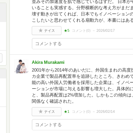
並みその加速度を肌で感じているはずだ。 日本が
いることも実感する。分野横断的な考え方がまだ
壊す動きが出てくれば、日本でもイノベーション
こしたいと思わせてくれる扇動力が、本書にはあ
ナイス
★5
コメント(
0
)
2026/02/17
ィ
Akira Murakami
2001年から2014年のあいだに、外国生まれの
カ企業で製品再配置率を追跡したところ、きわめ
能の高い外国人労働者を採用した企業は、イノベ
ーションが市場に与える影響も増大した。具体的に
と、製品再配置は2%増加した。しかもこの傾向は
関係なく確認された。
ナイス
★1
コメント(
0
)
2026/02/14