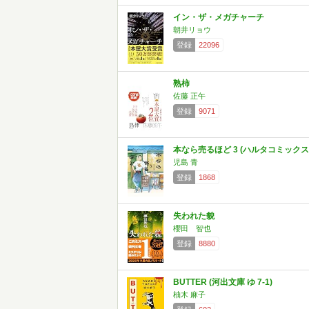
イン・ザ・メガチャーチ
朝井リョウ
登録
22096
熟柿
佐藤 正午
登録
9071
本なら売るほど 3 (ハルタコミックス
児島 青
登録
1868
失われた貌
櫻田 智也
登録
8880
BUTTER (河出文庫 ゆ 7-1)
柚木 麻子