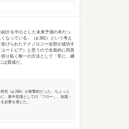
プの紹介を中心とした未来予測の本だっ
なっている」（p.382）という考え
に挙げられたテクノロジー全部が成功す
ノユートピア）と思うので全面的に同意
を切り拓く唯一の方法として「常に、継
のには賛成だ。
究（p.266）が衝撃的だった。ちょっと
めに、集中意識としての「フロー」、知識・
いる必要を感じた。