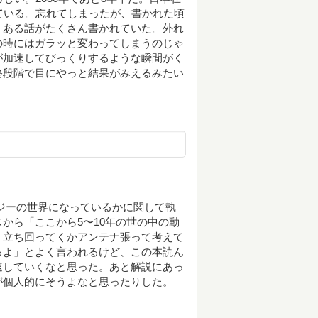
ている。忘れてしまったが、書かれた頃
くある話がたくさん書かれていた。外れ
の時にはガラッと変わってしまうのじゃ
が加速してびっくりするような瞬間がく
終段階で目にやっと結果がみえるみたい
ノロジーの世界になっているかに関して執
から「ここから5〜10年の世の中の動
う立ち回ってくかアンテナ張って考えて
るよ」とよく言われるけど、この本読ん
速していくなと思った。あと解説にあっ
が個人的にそうよなと思ったりした。