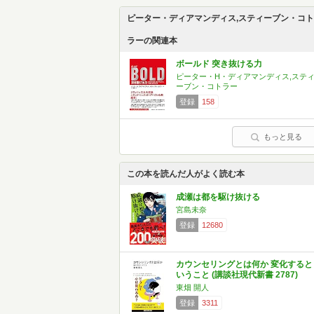
ピーター・ディアマンディス,スティーブン・コト
ラーの関連本
ボールド 突き抜ける力
ピーター・H・ディアマンディス,ステ
ーブン・コトラー
登録
158
もっと見る
この本を読んだ人がよく読む本
成瀬は都を駆け抜ける
宮島未奈
登録
12680
カウンセリングとは何か 変化すると
いうこと (講談社現代新書 2787)
東畑 開人
登録
3311