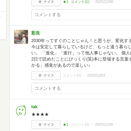
ナイス
★1
コメント(
1
)
2025/12/08
)
彩良
2030年ってすぐのことじゃん！と思うが、変化
今は安定して暮らしているけど、もっと違う暮ら
い。 「進化」「進行」って他人事じゃない。 個人
2日で読めたことにびっくり(笑)本に登場する言
かる」感覚があるので楽しい♩
ナイス
コメント(
0
)
2025/12/03
tak
★★★★
ナイス
★1
コメント(
0
)
2025/11/30