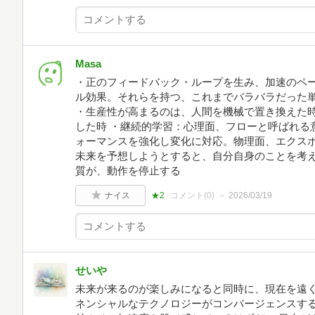
Masa
・正のフィードバック・ループを生み、加速のペ
ル効果。それらを持つ、これまでバラバラだった
・生産性が高まるのは、人間を機械で置き換えた
した時 ・継続的学習：心理面、フローと呼ばれる
ォーマンスを強化し変化に対応。物理面、エクスポ
未来を予想しようとすると、自分自身のことを考
質が、動作を停止する
ナイス
★2
コメント(
0
)
2026/03/19
せいや
未来が来るのが楽しみになると同時に、現在を遠く
ネンシャルなテクノロジーがコンバージェンスす