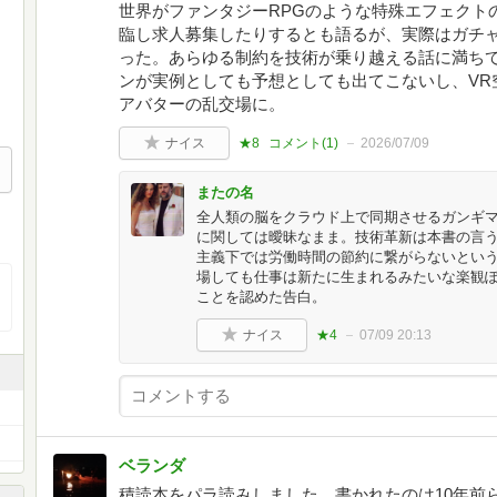
世界がファンタジーRPGのような特殊エフェクト
臨し求人募集したりするとも語るが、実際はガチャ
った。あらゆる制約を技術が乗り越える話に満ち
ンが実例としても予想としても出てこないし、VR
アバターの乱交場に。
ナイス
★8
コメント(
1
)
2026/07/09
またの名
全人類の脳をクラウド上で同期させるガンギ
に関しては曖昧なまま。技術革新は本書の言
主義下では労働時間の節約に繋がらないという
場しても仕事は新たに生まれるみたいな楽観
ことを認めた告白。
ナイス
★4
07/09 20:13
ベランダ
積読本をパラ読みしました。書かれたのは10年前ら