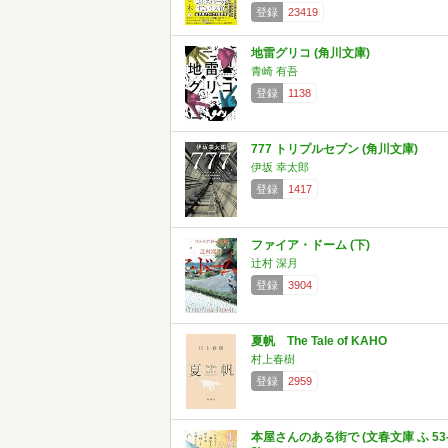
登録
23419
地雷グリコ (角川文庫)
青崎 有吾
登録
1138
777 トリプルセブン (角川文庫)
伊坂 幸太郎
登録
1417
ファイア・ドーム (下)
辻村 深月
登録
3904
夏帆 The Tale of KAHO
村上春樹
登録
2959
本屋さんのある街で (文春文庫 ふ 53