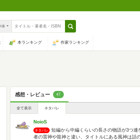
n和書
は
本ランキング
作家ランキング
感想・レビュー
47
全て表示
ネタバレ
NoioS
短編から中編くらいの長さの物語が3つ連
ネタバレ
者の雷神や龍神と違い、タイトルにある風神は話