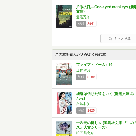
片眼の猿―One-eyed monkeys (新
文庫)
道尾秀介
登録
8941
もっと見る
この本を読んだ人がよく読む本
ファイア・ドーム (上)
辻村 深月
登録
5189
成瀬は信じた道をいく (新潮文庫 み
73-2)
宮島未奈
登録
1425
一次元の挿し木 (宝島社文庫 『この
ス』大賞シリーズ)
松下 龍之介