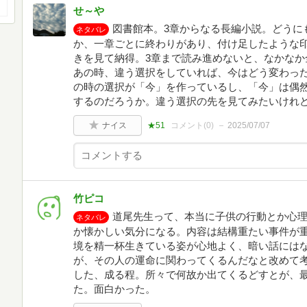
せ～や
図書館本。3章からなる長編小説。どうに
ネタバレ
か、一章ごとに終わりがあり、付け足したような
きを見て納得。3章まで読み進めないと、なかなか
あの時、違う選択をしていれば、今はどう変わっ
の時の選択が「今」を作っているし、「今」は偶
するのだろうか。違う選択の先を見てみたいけれど。
ナイス
★51
コメント(
0
)
2025/07/07
竹ピコ
道尾先生って、本当に子供の行動とか心
ネタバレ
か懐かしい気分になる。内容は結構重たい事件が
境を精一杯生きている姿が心地よく、暗い話には
が、その人の運命に関わってくるんだなと改めて
した、成る程。所々で何故か出てくるどすとが、
た。面白かった。