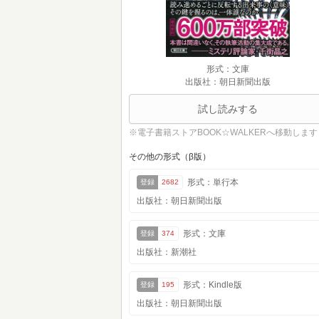
形式：文庫
出版社：朝日新聞出版
試し読みする
※電子書籍ストアBOOK☆WALKERへ移動します
その他の形式（β版）
形式：単行本
登録
2682
出版社：朝日新聞出版
形式：文庫
登録
374
出版社：新潮社
形式：Kindle版
登録
195
出版社：朝日新聞出版