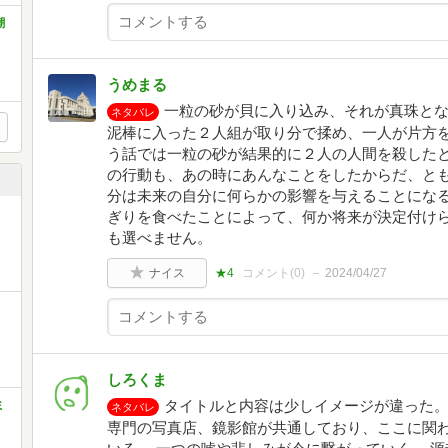
潮
うめまる
一粒の砂が貝に入り込み、それが真珠と
ネタバレ
泥棒に入った２人組が取り分で揉め、一人が片方
う話では一粒の砂が結果的に２人の人間を殺した
の行動も、あの時にあんなことをしたからだ、と
分は未来の自分に何らかの影響を与えることにな
ぎりを食べたことによって、何か将来が決定付け
も選べません。
ナイス
★4
コメント(
0
)
2024/04/27
しろくま
タイトルと内容は少しイメージが違った。
ミ
ネタバレ
専門の写真店、鏡影館が共通しており、ここに関