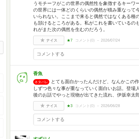
うモチーフがこの世界の偶然性を象徴するキーワ
の世界には一体どのくらいの偶然が積み重なって
いられない。ここまで来ると偶然ではなくある種
も頷けるところがある。私がこれを書いているの
れがまた次の偶然を生むのだろう。
ナイス
★7
コメント(
0
)
2026/07/24
香魚
とても面白かったんだけど、なんかこの作
ネタバレ
しずつ色々な事が重なっていく面白いお話。登場
後のお話でやっと現物が出てきた流れ、伊坂幸太
ナイス
★3
コメント(
0
)
2026/06/28
すずりん