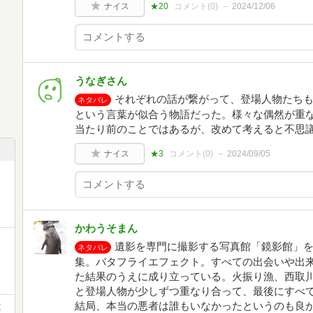
ナイス
★20
コメント(
0
)
2024/12/06
うなぎさん
それぞれの話が繋がって、登場人物たち
ネタバレ
という言葉が似合う物語だった。様々な偶然が重
当たり前のことではあるが、改めて考えると不思
ナイス
★3
コメント(
0
)
2024/09/05
かわうそまん
遺影を専門に撮影する写真館「鏡影館」を
ネタバレ
集。バタフライエフェクト。すべての出会いや出
た結果のうえに成り立っている。火振り漁、西取
と登場人物が少しずつ重なり合って、最後にすべ
結局、本当の悪者は誰もいなかったというのも良
文