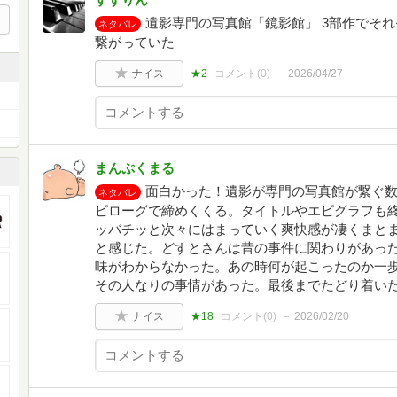
遺影専門の写真館「鏡影館」 3部作でそ
ネタバレ
繋がっていた
ナイス
★2
コメント(
0
)
2026/04/27
まんぷくまる
面白かった！遺影が専門の写真館が繋ぐ数
ネタバレ
ピローグで締めくくる。タイトルやエピグラフも
ッバチッと次々にはまっていく爽快感が凄くまと
と感じた。どすとさんは昔の事件に関わりがあっ
味がわからなかった。あの時何が起こったのか一
その人なりの事情があった。最後までたどり着い
ナイス
★18
コメント(
0
)
2026/02/20