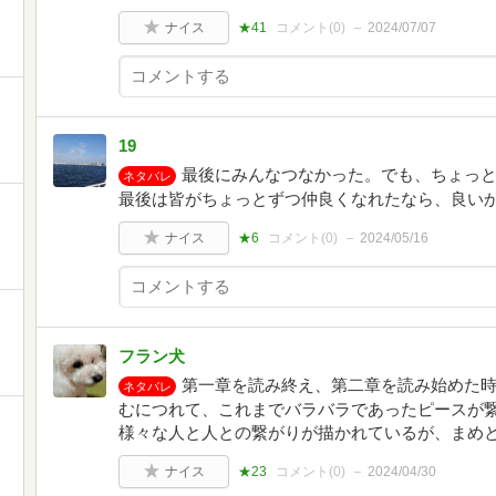
ナイス
★41
コメント(
0
)
2024/07/07
19
最後にみんなつなかった。でも、ちょっ
ネタバレ
最後は皆がちょっとずつ仲良くなれたなら、良い
ナイス
★6
コメント(
0
)
2024/05/16
フラン犬
第一章を読み終え、第二章を読み始めた
ネタバレ
むにつれて、これまでバラバラであったピースが
様々な人と人との繋がりが描かれているが、まめ
ナイス
★23
コメント(
0
)
2024/04/30