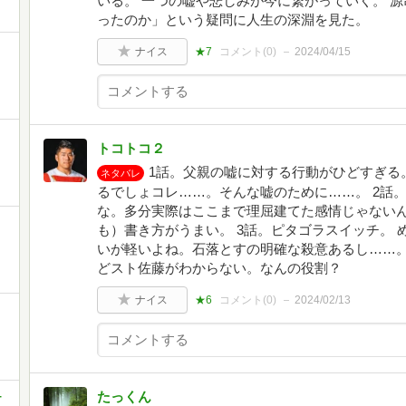
いる。 一つの嘘や悲しみが今に繋がっていく。 
ったのか」という疑問に人生の深淵を見た。
ナイス
★7
コメント(
0
)
2024/04/15
トコトコ２
1話。父親の嘘に対する行動がひどすぎる
ネタバレ
るでしょコレ……。そんな嘘のために……。 2話
な。多分実際はここまで理屈建てた感情じゃない
も）書き方がうまい。 3話。ピタゴラスイッチ。
いが軽いよね。石落とすの明確な殺意あるし……
どスト佐藤がわからない。なんの役割？
ナイス
★6
コメント(
0
)
2024/02/13
たっくん
-