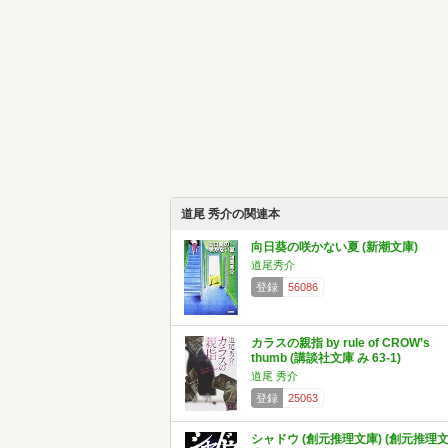
道尾 秀介の関連本
向日葵の咲かない夏 (新潮文庫)
道尾秀介
登録
56086
カラスの親指 by rule of CROW’s
thumb (講談社文庫 み 63-1)
道尾 秀介
登録
25063
シャドウ (創元推理文庫) (創元推理