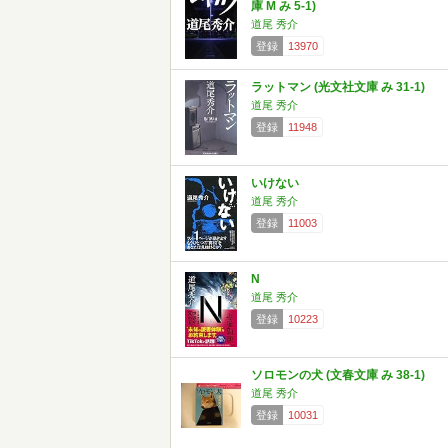
庫 M み 5-1)
道尾 秀介
登録
13970
ラットマン (光文社文庫 み 31-1)
道尾 秀介
登録
11948
いけない
道尾 秀介
登録
11003
N
道尾 秀介
登録
10223
ソロモンの犬 (文春文庫 み 38-1)
道尾 秀介
登録
10031