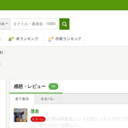
n和書
は
本ランキング
作家ランキング
)
)
感想・レビュー
90
全て表示
ネタバレ
茎良
人間vs吸血鬼という王道エンタメだけど
ネタバレ
三。徳さんがいて嬉しい。