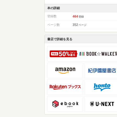
本の詳細
登録数
464
登録
ページ数
352
ページ
書店で詳細を見る