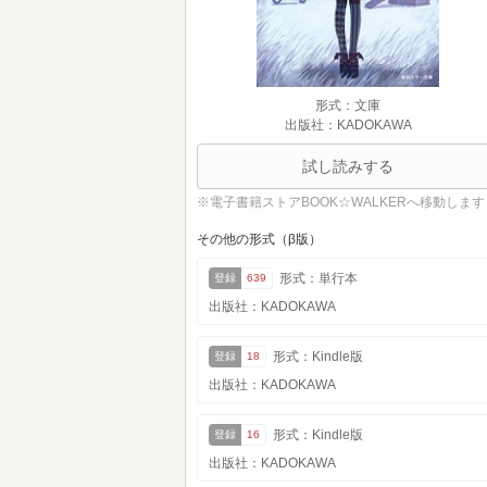
形式：文庫
出版社：KADOKAWA
試し読みする
※電子書籍ストアBOOK☆WALKERへ移動します
その他の形式（β版）
形式：単行本
登録
639
出版社：KADOKAWA
形式：Kindle版
登録
18
出版社：KADOKAWA
形式：Kindle版
登録
16
出版社：KADOKAWA