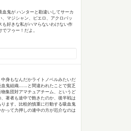
吸血鬼が ハンターと勘違いしてサーカ
い、マジシャン、ピエロ、アクロバッ
スも好きな私がハマらないわけない作
けでフゥー！だよ。
、中身もなんだかライトノベルみたいだ
吸血鬼組織……と間違われたことで貧乏
怪物集団対アマチュアチーム、というど
の、著者も途中で飽きたのか、後半戦は
あります。比較的慎重に行動する吸血鬼
かかって力押しの連中の方が厄介なのは