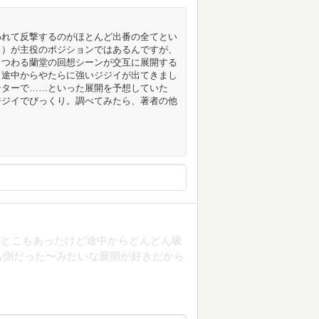
われて反撃するのがほとんど出番の全てとい
ィ）が主役のポジションではあるんですが、
まつわる蘭堂の回想シーンが交互に展開する
、途中からやたらに強いジジイが出てきまし
ンターで……といった展開を予想していた
ジジイでびっくり。調べてみたら、著者の他
いとこもあったけど途中からどんどん吸
ち側だった〜みたいな展開が好きだから