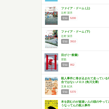
ファイア・ドーム (上)
辻村 深月
登録
5200
ファイア・ドーム (下)
辻村 深月
登録
3910
目が (一般書)
背筋
登録
952
殺人事件に巻き込まれて走っている
合ではないメロス (角川文庫)
五条 紀夫
登録
5370
本を読むのが超速い人の頭の中って
うなってんの殺人事件