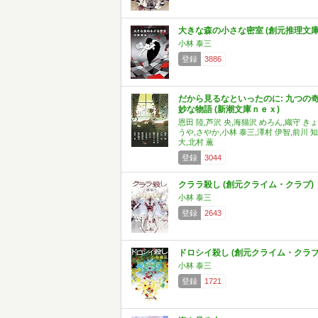
大きな森の小さな密室 (創元推理文庫
小林 泰三
登録
3886
だから見るなといったのに: 九つの
妙な物語 (新潮文庫ｎｅｘ)
恩田 陸,芦沢 央,海猫沢 めろん,織守 きょ
うや,さやか,小林 泰三,澤村 伊智,前川 知
大,北村 薫
登録
3044
クララ殺し (創元クライム・クラブ)
小林 泰三
登録
2643
ドロシイ殺し (創元クライム・クラブ
小林 泰三
登録
1721