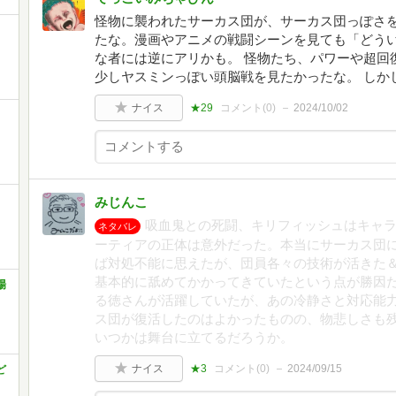
怪物に襲われたサーカス団が、サーカス団っぽさ
たな。漫画やアニメの戦闘シーンを見ても「どう
な者には逆にアリかも。 怪物たち、パワーや超回
少しヤスミンっぽい頭脳戦を見たかったな。 しか
ナイス
★29
コメント(
0
)
2024/10/02
みじんこ
吸血鬼との死闘、キリフィッシュはキャ
ネタバレ
ーティアの正体は意外だった。本当にサーカス団
ば対処不能に思えたが、団員各々の技術が活きた
基本的に舐めてかかってきていたという点が勝因
場
る徳さんが活躍していたが、あの冷静さと対応能
ス団が復活したのはよかったものの、物悲しさも
いつかは舞台に立てるだろうか。
ナイス
★3
コメント(
0
)
2024/09/15
ど