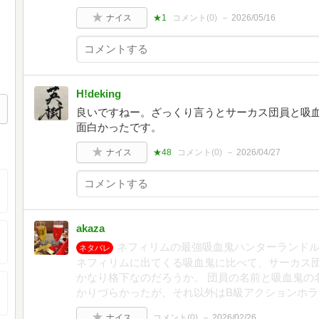
ナイス
★1
コメント(
0
)
2026/05/16
H!deking
良いですねー。ざっくり言うとサーカス団員と吸
面白かったです。
ナイス
★48
コメント(
0
)
2026/04/27
akaza
ネフィリムの最強吸血鬼ハンターランド
ネタバレ
ネフィリムに出てくる吸血鬼に比べて、サーカス
かなり格下なのだろうか。 団員の名前と吸血鬼の
かりづらかったが、それ以外はB級アクションホ
ナイス
コメント(
0
)
2026/02/26