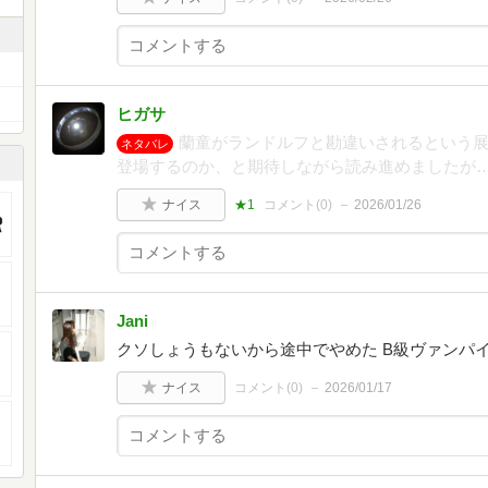
ヒガサ
蘭童がランドルフと勘違いされるという
ネタバレ
登場するのか、と期待しながら読み進めましたが
ナイス
★1
コメント(
0
)
2026/01/26
Jani
クソしょうもないから途中でやめた B級ヴァンパ
ナイス
コメント(
0
)
2026/01/17