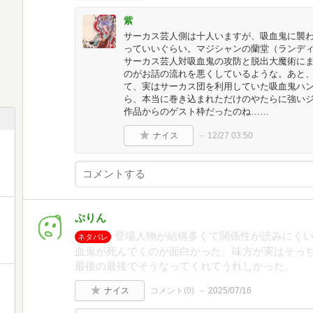
紫
サーカス芸人側は十人いますが、吸血鬼に襲
っていいぐらい。マジシャンの蘭堂（ランデ
サーカス芸人対吸血鬼の攻防と脱出大魔術に
のがお話の流れを悪くしているような。あと
て、実はサーカス団を利用していた吸血鬼ハ
ら、本当に巻き込まれただけのやたらに強い
作品からのゲスト枠だったのね……
ナイス
12/27 03:50
ぷりん
登場人物が結構多くて関係性が読みにく
ネタバレ
血鬼が死んでくのが面白かった。味方が実はそっ
最後の最後でそうなってくれてうれしかった。
ナイス
コメント(
0
)
2025/07/16