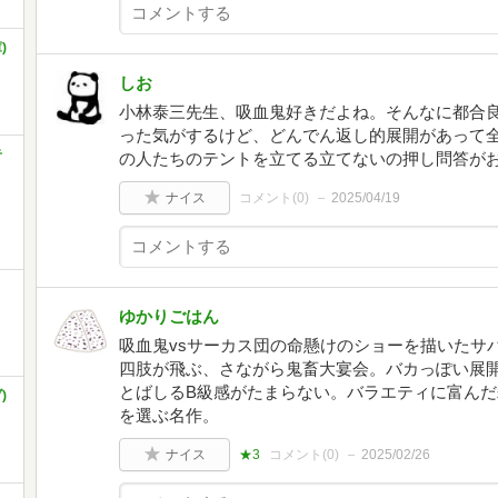
)
しお
小林泰三先生、吸血鬼好きだよね。そんなに都合
った気がするけど、どんでん返し的展開があって
奇
の人たちのテントを立てる立てないの押し問答が
ナイス
コメント(
0
)
2025/04/19
ゆかりごはん
吸血鬼vsサーカス団の命懸けのショーを描いたサ
四肢が飛ぶ、さながら鬼畜大宴会。バカっぽい展
とばしるB級感がたまらない。バラエティに富ん
)
を選ぶ名作。
ナイス
★3
コメント(
0
)
2025/02/26