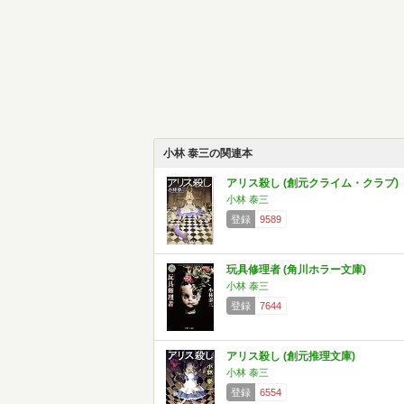
小林 泰三の関連本
アリス殺し (創元クライム・クラブ)
小林 泰三
登録
9589
玩具修理者 (角川ホラー文庫)
小林 泰三
登録
7644
アリス殺し (創元推理文庫)
小林 泰三
登録
6554