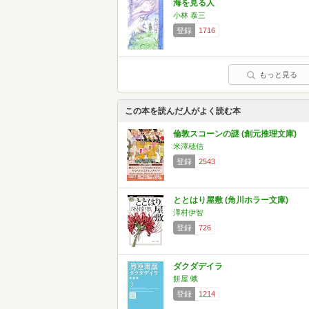
海を見る人
小林 泰三
登録
1716
もっと見る
この本を読んだ人がよく読む本
倫敦スコーンの謎 (創元推理文庫)
米澤穂信
登録
2543
ととはり屋敷 (角川ホラー文庫)
澤村伊智
登録
726
ダクダデイラ
餅屋 蛾
登録
1214