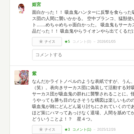
姫宮
面白かった！！ 吸血鬼ハンターに反撃を食らった
ス団の人間に襲いかかる。 空中ブランコ、猛獣使
ト……めちゃめちゃ面白かった。 吸血鬼もサーカ
品だった！！ 吸血鬼やらライオンやら出てくるだ
ナイス
★5
コメント(
0
)
2026/01/05
紫
なんだかライトノベルのような表紙ですが、うん
（笑）。表向きサーカス団に偽装して活動する対
サーカス団が吸血鬼の群れに襲撃されることに。
うやっても勝ち目のなさそうな構図は楽しいもの
吸血鬼が雑にどんどん返り討ちにされていくので
ほど策にハマってあっけなく退場、人間を舐めて
どういうことよ！？ 星４つ。
ナイス
★3
コメント(
1
)
2025/12/26