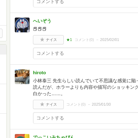
へいぞう
📕📕📕
ナイス
★1
コメント(
0
)
2025/02/01
hiroto
小林泰三 先生らしい読んでいて不思議な感覚に陥
読んだが、ホラーよりも内容や描写のショッキング
白かった……。
ナイス
コメント(
0
)
2025/01/30
でっこいみちゃぴん