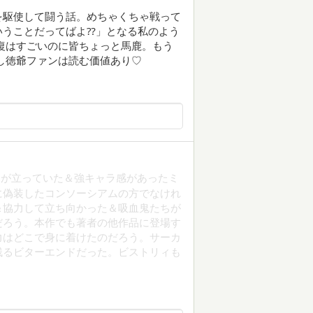
を駆使して闘う話。めちゃくちゃ戦って
いうことだってばよ⁇」となる私のよう
復はすごいのに皆ちょっと馬鹿。もう
し徳爺ファンは読む価値あり♡
ラが立っていた＆強キャラ感があったミ
に偽装したコンソーシアムの方でなけれ
＆協力して立ち向かった＆吸血鬼たちが
だろう。本作でも著者の他作品に登場す
力はどこで身に着けたのだろう。サーカ
残るビターエンドだった。ビストリィも