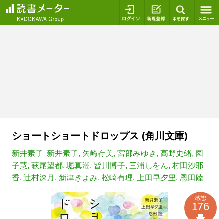
ログイン
新規登録
本を探
ショートショートドロップス (角川文庫)
新井素子
,
新井素子
,
矢崎存美
,
宮部みゆき
,
高野史緒
,
図
子慧
,
萩尾望都
,
堀真潮
,
皆川博子
,
三浦しをん
,
村田沙耶
香
,
辻村深月
,
新津きよみ
,
松崎有理
,
上田早夕里
,
恩田陸
感想
176