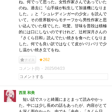
ね。何でって思った。女性作家さんであっていた
のね。過去に『山手線が転生して加速機になりま
した。』と『シュレディンガーの少女』を読んで
いて。その世界観やらモチーフから男性作家と思
い込んでいた様でした。吃驚。甘味を普段は積極
的には口にしないのですけれど、辻村深月さんの
『さくら日和』読んでたい焼きを食べたくなりま
した。何でも良い訳ではなくて皮がパリパリで少
し温かい焼き立てをね。
★262
ナイス
コメント(0)
2025/04/23
西里 和美
短い話でスッと綺麗にまとまって読みやかっ
た。中には少し長めの話もあったが、内容がとて
も深く面白かった。中でも「余命」「さくら日