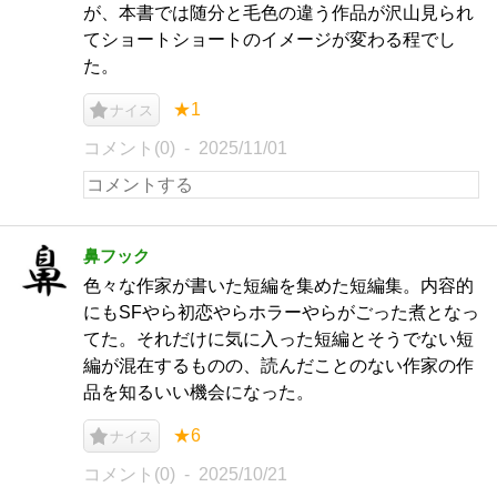
が、本書では随分と毛色の違う作品が沢山見られ
てショートショートのイメージが変わる程でし
た。
★1
ナイス
コメント(0)
2025/11/01
鼻フック
色々な作家が書いた短編を集めた短編集。内容的
にもSFやら初恋やらホラーやらがごった煮となっ
てた。それだけに気に入った短編とそうでない短
編が混在するものの、読んだことのない作家の作
品を知るいい機会になった。
★6
ナイス
コメント(0)
2025/10/21