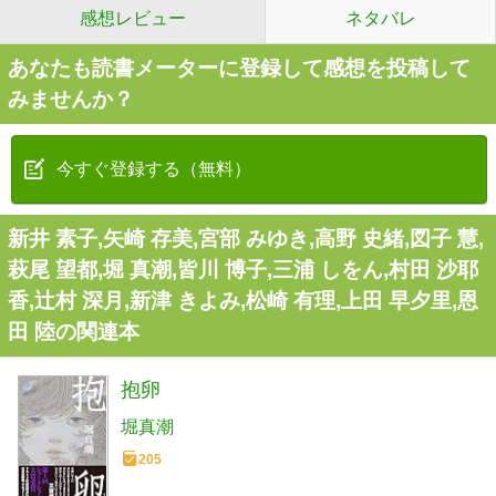
感想レビュー
ネタバレ
あなたも読書メーターに登録して感想を投稿して
みませんか？
今すぐ登録する（無料）
新井 素子,矢崎 存美,宮部 みゆき,高野 史緒,図子 慧,
萩尾 望都,堀 真潮,皆川 博子,三浦 しをん,村田 沙耶
香,辻村 深月,新津 きよみ,松崎 有理,上田 早夕里,恩
田 陸の関連本
抱卵
堀真潮
205