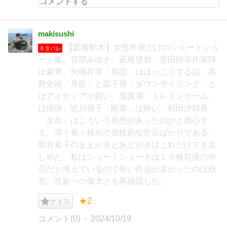
makisushi
【図書館本】女性作家だけのショートショ
ネタバレ
ート集。宮部みゆき、萩尾望都、恩田陸等作家陣
は豪華。矢崎存美「初恋」はほっこりする話、高
野史緒「舟歌」と図子彗「ダウンサイジング」と
はアイディアが鋭い、堀真湖「トレインゲーム」
は痛快、皆川博子「断章」は怖い、村田沙耶香
「余命」はこういう発想があったのかと感心す
る。等々各々極めて個性的な作品ばかりである。
新井素子のまえがきとあとがきはこれだけでも楽
しめた。私はショートショートは１０枚前後の作
品だと考えているので長い作品が多かったのは残
念。星新一の偉大さを再確認した。
★2
ナイス
コメント(0)
2024/10/19