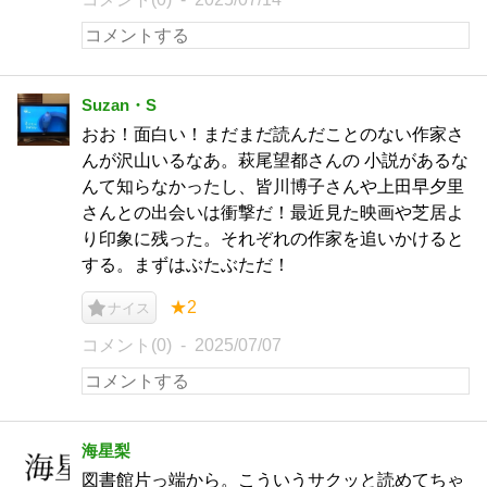
Suzan・S
おお！面白い！まだまだ読んだことのない作家さ
んが沢山いるなあ。萩尾望都さんの 小説があるな
んて知らなかったし、皆川博子さんや上田早夕里
さんとの出会いは衝撃だ！最近見た映画や芝居よ
り印象に残った。それぞれの作家を追いかけると
する。まずはぶたぶただ！
★2
ナイス
コメント(0)
2025/07/07
海星梨
図書館片っ端から。こういうサクッと読めてちゃ