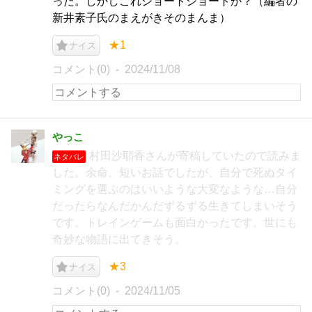
った。しかしこれショートショートか？（編者の
新井素子氏のまえがきそのまんま）
★1
ナイス
コメント(0)
2024/11/08
やっこ
村田沙耶香さんが寄稿していたので読みま
ネタバレ
した。余命、短いお話でしたが、自分で死ぬタイ
ミングを選ぶのはいいような大変なような…自分
だったらなんだかんだずるずる生きてしまいそう
です。トレインゲームも面白かったです。世にも
奇妙な物語に出てきそう。
★3
ナイス
コメント(0)
2024/11/05