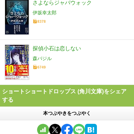
さよならジャバウォック
伊坂幸太郎
8378
探偵小石は恋しない
森バジル
6749
ショートショートドロップス (角川文庫)をシェア
する
本つぶやきをつぶやく