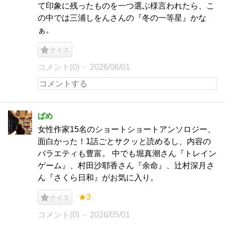
て印象に残ったものを一つ選ぶ様言われたら、こ
の中では三浦しをんさんの『冬の一等星』かな
ぁ。
ナイス
コメント(0)
2026/06/01
ぱめ
女性作家15名のショートショートアンソロジー、
面白かった！1話ごとサクッと読めるし、内容の
バラエティも豊富。 中でも堀真潮さん『トレイン
ゲーム』、村田沙耶香さん『余命』、辻村深月さ
ん『さくら日和』がお気に入り。
★3
ナイス
コメント(0)
2026/05/01