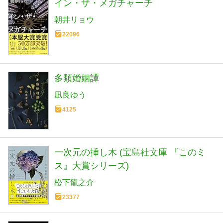
イン・ザ・メガチャーチ
朝井リョウ
22096
多類婚姻譚
凪良ゆう
4125
一次元の挿し木 (宝島社文庫 『このミ
ス』大賞シリーズ)
松下龍之介
23377