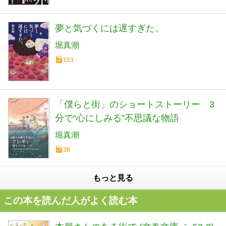
夢と気づくには遅すぎた。
堀真潮
153
「僕らと街」のショートストーリー 3
分で“心にしみる”不思議な物語
堀真潮
38
もっと見る
この本を読んだ人がよく読む本