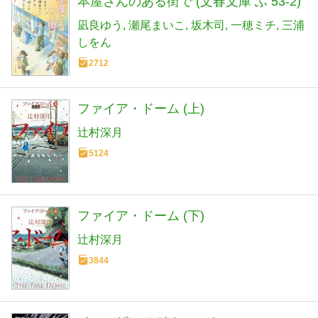
本屋さんのある街で (文春文庫 ふ 53-2)
凪良ゆう
瀬尾まいこ
坂木司
一穂ミチ
三浦
しをん
2712
ファイア・ドーム (上)
辻村深月
5124
ファイア・ドーム (下)
辻村深月
3844