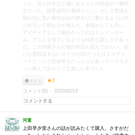
うと、元々好きな三浦しをんさんの作品が一番好
きだった。情景描写が素晴らしい。そして登場人
物が共に見た夜空が話の終わりに繋がるように作
られていて切なさが滲んだ。余韻がとても良い。
アイディアとして面白かったのはトレインゲー
ム。アニメを見ているような純粋な楽しさがあっ
た。この作家さんの他の作品も読んでみたい。他
にも普段読まないタイプのSFだったりミステリ
ー？だったり芸術寄りだったりがあってバラエテ
ィに富んでおりとても楽しい本でした
★3
ナイス
コメント(0)
2025/02/15
河童
上田早夕里さんの話が読みたくて購入。さすがだ