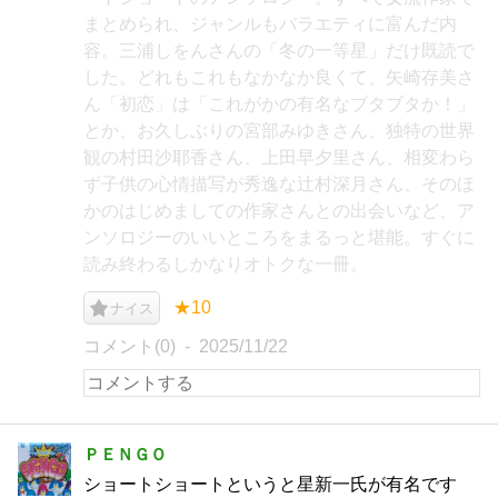
まとめられ、ジャンルもバラエティに富んだ内
容。三浦しをんさんの「冬の一等星」だけ既読で
した。どれもこれもなかなか良くて、矢崎存美さ
ん「初恋」は「これがかの有名なブタブタか！」
とか、お久しぶりの宮部みゆきさん、独特の世界
観の村田沙耶香さん、上田早夕里さん、相変わら
ず子供の心情描写が秀逸な辻村深月さん、そのほ
かのはじめましての作家さんとの出会いなど、ア
ンソロジーのいいところをまるっと堪能。すぐに
読み終わるしかなりオトクな一冊。
★10
ナイス
コメント(0)
2025/11/22
ＰＥＮＧＯ
ショートショートというと星新一氏が有名です