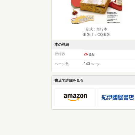
形式：単行本
出版社：CQ出版
本の詳細
登録数
26
登録
ページ数
143
ページ
書店で詳細を見る