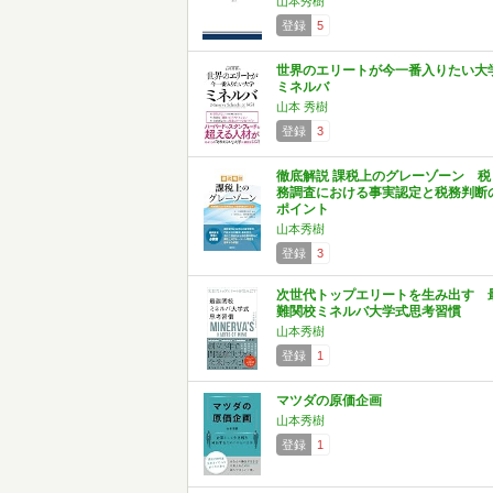
山本秀樹
登録
5
世界のエリートが今一番入りたい大
ミネルバ
山本 秀樹
登録
3
徹底解説 課税上のグレーゾーン 税
務調査における事実認定と税務判断
ポイント
山本秀樹
登録
3
次世代トップエリートを生み出す 
難関校ミネルバ大学式思考習慣
山本秀樹
登録
1
マツダの原価企画
山本秀樹
登録
1