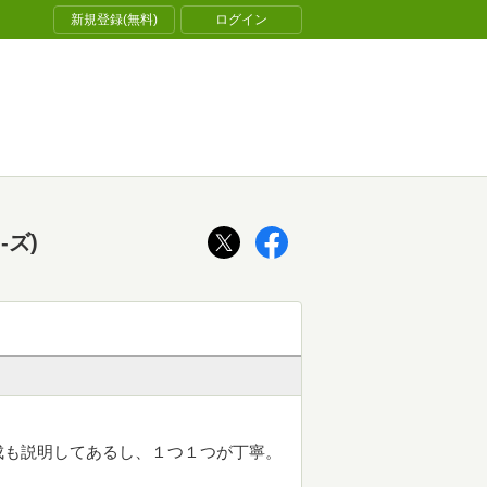
新規登録(無料)
ログイン
-ズ)
成も説明してあるし、１つ１つが丁寧。