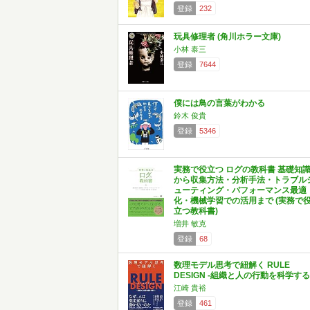
登録
232
玩具修理者 (角川ホラー文庫)
小林 泰三
登録
7644
僕には鳥の言葉がわかる
鈴木 俊貴
登録
5346
実務で役立つ ログの教科書 基礎知
から収集方法・分析手法・トラブル
ューティング・パフォーマンス最適
化・機械学習での活用まで (実務で
立つ教科書)
増井 敏克
登録
68
数理モデル思考で紐解く RULE
DESIGN -組織と人の行動を科学する
江崎 貴裕
登録
461