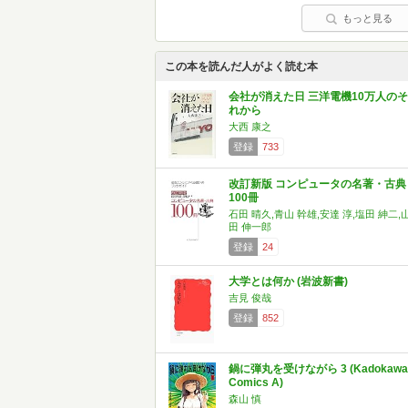
もっと見る
この本を読んだ人がよく読む本
会社が消えた日 三洋電機10万人のそ
れから
大西 康之
登録
733
改訂新版 コンピュータの名著・古典
100冊
石田 晴久,青山 幹雄,安達 淳,塩田 紳二,
田 伸一郎
登録
24
大学とは何か (岩波新書)
吉見 俊哉
登録
852
鍋に弾丸を受けながら 3 (Kadokawa
Comics A)
森山 慎