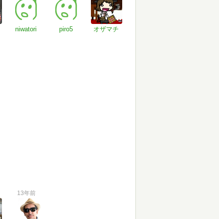
niwatori
piro5
オザマチ
13年前