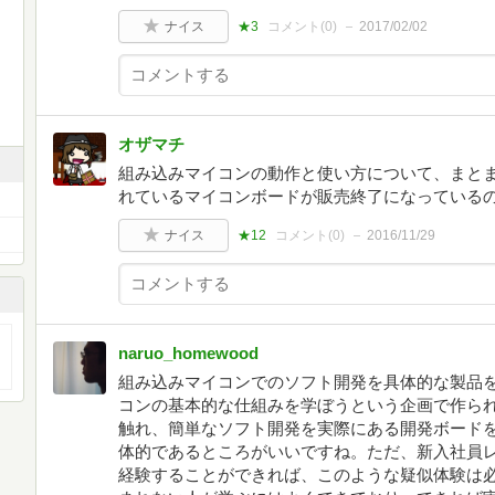
ナイス
★3
コメント(
0
)
2017/02/02
オザマチ
組み込みマイコンの動作と使い方について、まと
れているマイコンボードが販売終了になっている
ナイス
★12
コメント(
0
)
2016/11/29
naruo_homewood
組み込みマイコンでのソフト開発を具体的な製品
コンの基本的な仕組みを学ぼうという企画で作ら
触れ、簡単なソフト開発を実際にある開発ボード
体的であるところがいいですね。ただ、新入社員
経験することができれば、このような疑似体験は