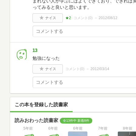
まれない人が学ぶにはよくできており、できれば
ってみると良いと思います。
ナイス
★2
コメント(
0
)
2012/08/12
13
勉強になった
ナイス
コメント(
0
)
2012/03/14
この本を登録した読書家
読みおわった読書家
全13件中 新着8件
5年前
6年前
6年前
7年前
8年前