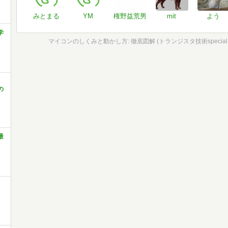
みとまる
YM
権野益荒男
mit
よう
学
の
最