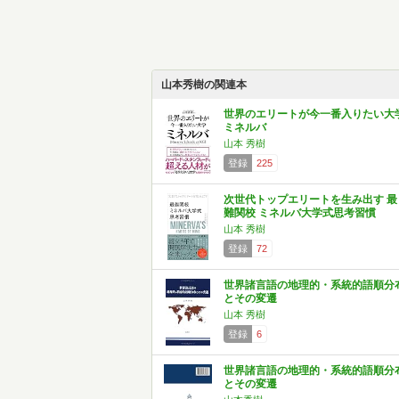
山本秀樹の関連本
世界のエリートが今一番入りたい大
ミネルバ
山本 秀樹
登録
225
次世代トップエリートを生み出す 最
難関校 ミネルバ大学式思考習慣
山本 秀樹
登録
72
世界諸言語の地理的・系統的語順分
とその変遷
山本 秀樹
登録
6
世界諸言語の地理的・系統的語順分
とその変遷