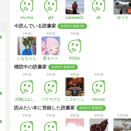
mu ima
gtd
sakaeda11
eb
ゆうろ
今読んでいる読書家
全3件中 新着3件
2年前
4年前
5年前
学
いなちゃん
星モード
POSU
積読中の読書家
全4件中 新着4件
3年前
5年前
6年前
6年前
布
河堀口はしうど
ツナマグロ
ニコルソン
totssan
読みたい本に登録した読書家
全6件中 新着6件
4年前
5年前
8年前
9年前
13年前
布