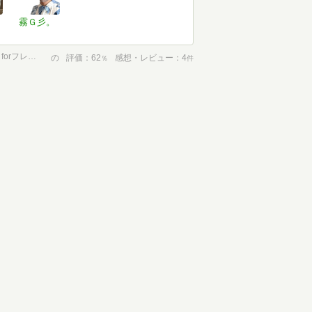
霧Ｇ彡。
マイコンのしくみと動かし方: 徹底図解 (トランジスタ技術special forフレッシャ-ズ)
の
評価
62
感想・レビュー
4
％
件