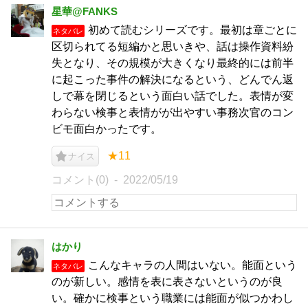
星華@FANKS
初めて読むシリーズです。最初は章ごとに
ネタバレ
区切られてる短編かと思いきや、話は操作資料紛
失となり、その規模が大きくなり最終的には前半
に起こった事件の解決になるという、どんでん返
しで幕を閉じるという面白い話でした。表情が変
わらない検事と表情がが出やすい事務次官のコン
ビモ面白かったです。
★11
ナイス
コメント(0)
2022/05/19
はかり
こんなキャラの人間はいない。能面という
ネタバレ
のが新しい。感情を表に表さないというのが良
い。確かに検事という職業には能面が似つかわし