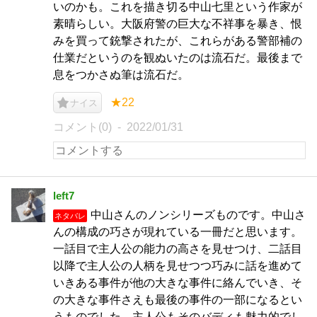
いのかも。これを描き切る中山七里という作家が
素晴らしい。大阪府警の巨大な不祥事を暴き、恨
みを買って銃撃されたが、これらがある警部補の
仕業だというのを観ぬいたのは流石だ。最後まで
息をつかさぬ筆は流石だ。
★22
ナイス
コメント(0)
2022/01/31
left7
中山さんのノンシリーズものです。中山さ
ネタバレ
んの構成の巧さが現れている一冊だと思います。
一話目で主人公の能力の高さを見せつけ、二話目
以降で主人公の人柄を見せつつ巧みに話を進めて
いきある事件が他の大きな事件に絡んでいき、そ
の大きな事件さえも最後の事件の一部になるとい
うものでした。主人公もそのバディも魅力的でし