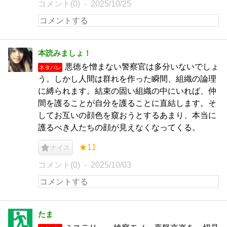
コメント(0)
2025/10/25
本読みましょ！
悪徳を憎まない警察官は多分いないでしょ
ネタバレ
う。しかし人間は群れを作った瞬間、組織の論理
に縛られます。結束の固い組織の中にいれば、仲
間を護ることが自分を護ることに直結します。そ
してお互いの顔色を窺おうとするあまり、本当に
護るべき人たちの顔が見えなくなってくる。
★11
ナイス
コメント(0)
2025/10/03
たま