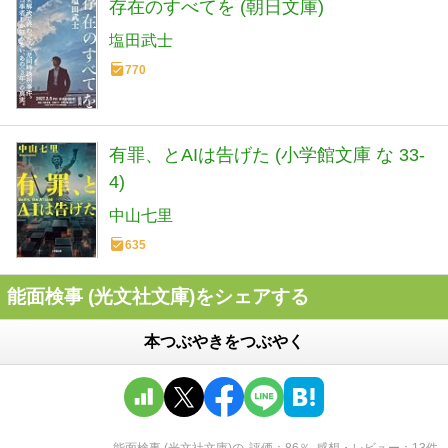
存在のすべてを (朝日文庫)
塩田武士
770
有罪、とAIは告げた (小学館文庫 な 33-
4)
中山七里
635
能面検事 (光文社文庫)をシェアする
本つぶやきをつぶやく
能面検事 (光文社文庫)
の
評価
86
％
感想・レビュー
13
件