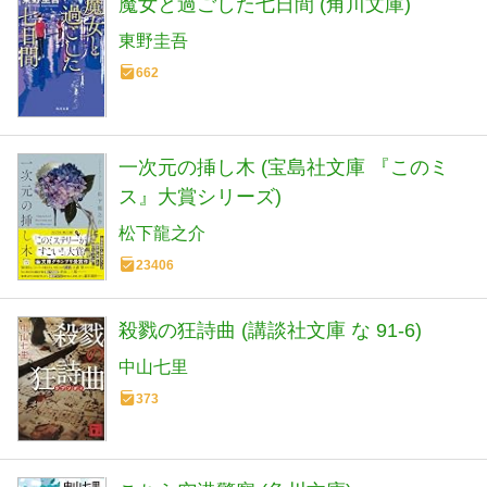
魔女と過ごした七日間 (角川文庫)
東野圭吾
662
一次元の挿し木 (宝島社文庫 『このミ
ス』大賞シリーズ)
松下龍之介
23406
殺戮の狂詩曲 (講談社文庫 な 91-6)
中山七里
373