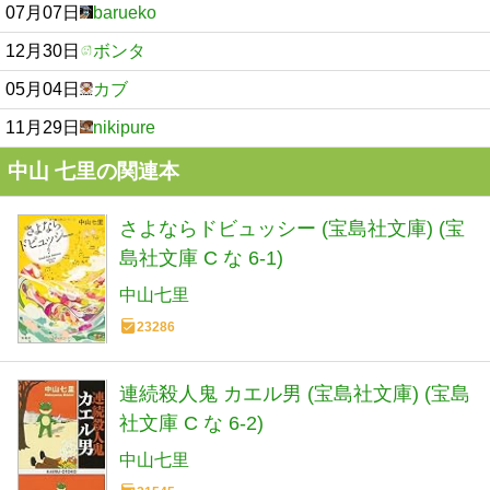
07月07日
barueko
12月30日
ボンタ
05月04日
カブ
11月29日
nikipure
中山 七里の関連本
さよならドビュッシー (宝島社文庫) (宝
島社文庫 C な 6-1)
中山七里
23286
連続殺人鬼 カエル男 (宝島社文庫) (宝島
社文庫 C な 6-2)
中山七里