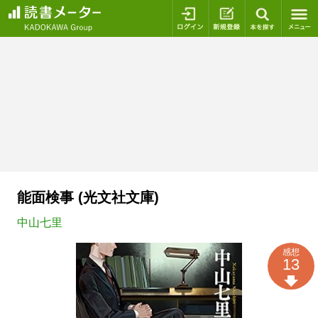
ログイン
新規登録
本を探
能面検事 (光文社文庫)
中山七里
感想
13