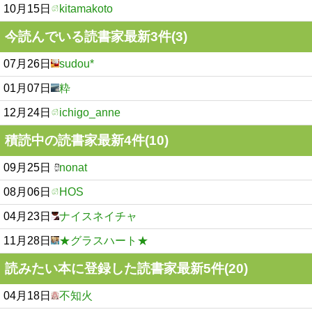
10月15日
kitamakoto
今読んでいる読書家最新3件(3)
07月26日
sudou*
01月07日
粋
12月24日
ichigo_anne
積読中の読書家最新4件(10)
09月25日
nonat
08月06日
HOS
04月23日
ナイスネイチャ
11月28日
★グラスハート★
読みたい本に登録した読書家最新5件(20)
04月18日
不知火