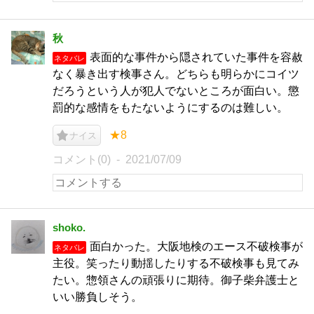
秋
表面的な事件から隠されていた事件を容赦
ネタバレ
なく暴き出す検事さん。どちらも明らかにコイツ
だろうという人が犯人でないところが面白い。懲
罰的な感情をもたないようにするのは難しい。
★8
ナイス
コメント(0)
2021/07/09
shoko.
面白かった。大阪地検のエース不破検事が
ネタバレ
主役。笑ったり動揺したりする不破検事も見てみ
たい。惣領さんの頑張りに期待。御子柴弁護士と
いい勝負しそう。