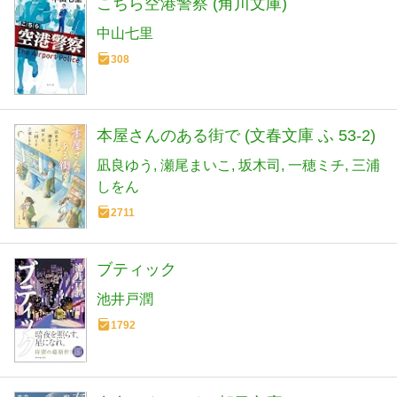
こちら空港警察 (角川文庫)
中山七里
308
本屋さんのある街で (文春文庫 ふ 53-2)
凪良ゆう
瀬尾まいこ
坂木司
一穂ミチ
三浦
しをん
2711
ブティック
池井戸潤
1792