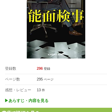
登録数
296
登録
ページ数
295
ページ
感想・レビュー
13
件
▶︎あらすじ・内容を見る