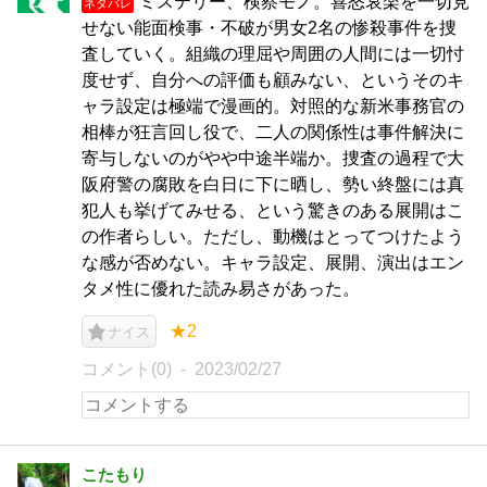
ミステリー、検察モノ。喜怒哀楽を一切見
ネタバレ
せない能面検事・不破が男女2名の惨殺事件を捜
査していく。組織の理屈や周囲の人間には一切忖
度せず、自分への評価も顧みない、というそのキ
ャラ設定は極端で漫画的。対照的な新米事務官の
相棒が狂言回し役で、二人の関係性は事件解決に
寄与しないのがやや中途半端か。捜査の過程で大
阪府警の腐敗を白日に下に晒し、勢い終盤には真
犯人も挙げてみせる、という驚きのある展開はこ
の作者らしい。ただし、動機はとってつけたよう
な感が否めない。キャラ設定、展開、演出はエン
タメ性に優れた読み易さがあった。
★2
ナイス
コメント(0)
2023/02/27
こたもり