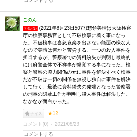
このん
(2021年8月23日5077)惣領美晴は大阪検察
ネタバレ
庁の検察事務官として不破検事に着く事になっ
た。不破検事は喜怒哀楽を出さない能面の様な人
なので美晴は何かと苦労する。一つの殺人事件を
担当するが、警察署での資料紛失が判明し最終的
には府警全体で不祥事が発覚する事になった。検
察と警察の協力関係の元に事件を解決すべく検事
だが不破は一切の関係を無視し独自に事件を解決
して行く。最後に資料紛失の発端となった警察署
の刑事の隠蔽工作が判明し殺人事件は解決した。
なかなか面白かった。
★12
ナイス
コメント(0)
2021/08/23