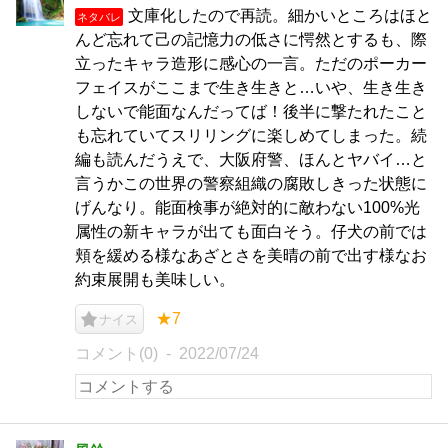
文庫化したので再読。細かいところはほと
ネタバレ
んど忘れて己の記憶力の低さに愕然とするも、際
立ったキャラ造形に感心の一言。ただのポーカー
フェイスがここまで生き生きと…いや、生き生き
しないで能面なんだってば！後半に撃たれたこと
も忘れていてスリリングに楽しめてしまった。続
編も読んだうえで、大阪府警、ほんとヤバイ…と
言うかこの世界の警察組織の腐敗しきった状態に
げんなり。能面検事が絶対的に敵わない100%光
属性の新キャラが出ても面白そう。仔犬の前では
頬を緩める様なあざとさを美晴の前で出す様なお
約束展開も美味しい。
★7
ナイス
コメント(0)
2022/07/24