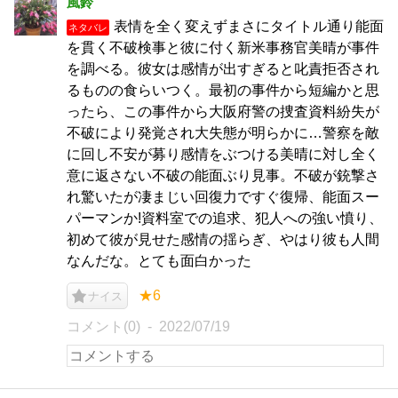
風鈴
表情を全く変えずまさにタイトル通り能面
ネタバレ
を貫く不破検事と彼に付く新米事務官美晴が事件
を調べる。彼女は感情が出すぎると叱責拒否され
るものの食らいつく。最初の事件から短編かと思
ったら、この事件から大阪府警の捜査資料紛失が
不破により発覚され大失態が明らかに…警察を敵
に回し不安が募り感情をぶつける美晴に対し全く
意に返さない不破の能面ぶり見事。不破が銃撃さ
れ驚いたが凄まじい回復力ですぐ復帰、能面スー
パーマンか!資料室での追求、犯人への強い憤り、
初めて彼が見せた感情の揺らぎ、やはり彼も人間
なんだな。とても面白かった
★6
ナイス
コメント(0)
2022/07/19