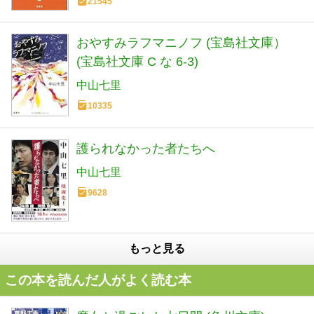
21545
おやすみラフマニノフ (宝島社文庫）
(宝島社文庫 C な 6-3)
中山七里
10335
護られなかった者たちへ
中山七里
9628
もっと見る
この本を読んだ人がよく読む本