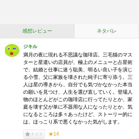
感想レビュー
ネタバレ
ジキル
満月の夜に現れる不思議な珈琲店。三毛猫のマス
ターと星遣いの店員が、極上のメニューと占星術
で、結婚と仕事に迷う聡美、明るい良い子を演じ
る小雪、父に家族を壊された純子に寄り添う。三
人は星の導きから、自分でも気づかなかった本当
の願いを見つけ、人生を選び直していく。登場人
物のほとんどがこの珈琲店に行ってたりとか、家
庭を壊す父が単に不器用な人になったりとか、気
になるところは多々あったけど、ストーリー的に
は、ほっこり系で悪くなかった気がします。
★14
ナイス