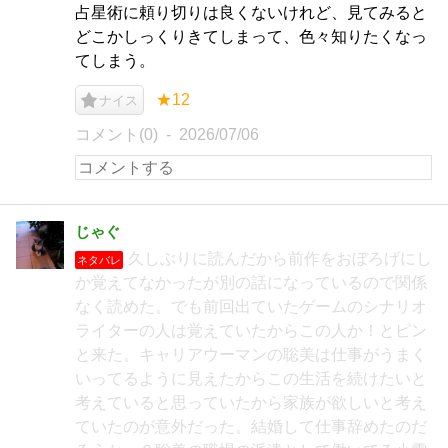
占星術に頼り切りは良くないけれど、見てみると
どこかしっくりきてしまって、色々知りたくなっ
てしまう。
★12
ナイス
コメント(0)
2026/07/06
じゃぐ
久しぶりに読んだから前作をおぼろげにし
ネタバレ
か覚えてなかったが別の話になっているので関係
なく読めた。でも前回出ていたゲームのシナリオ
ライターの人は覚えていたからこの人か！とピン
と来た。キャリアウーマンの聡美は仕事がうまく
いってるように見えたからこの生活を続けたいと
考えていると思っていたから家族が欲しいと考え
ていたのが意外だった。結婚して仕事辞めたのだ