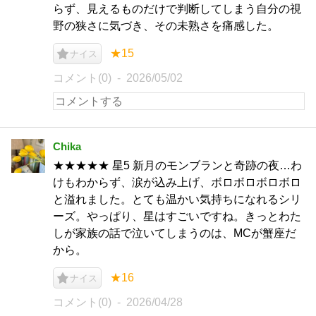
らず、見えるものだけで判断してしまう自分の視
野の狭さに気づき、その未熟さを痛感した。
★15
ナイス
コメント(0)
2026/05/02
Chika
★★★★★ 星5 新月のモンブランと奇跡の夜…わ
けもわからず、涙が込み上げ、ボロボロボロボロ
と溢れました。とても温かい気持ちになれるシリ
ーズ。やっぱり、星はすごいですね。きっとわた
しが家族の話で泣いてしまうのは、MCが蟹座だ
から。
★16
ナイス
コメント(0)
2026/04/28