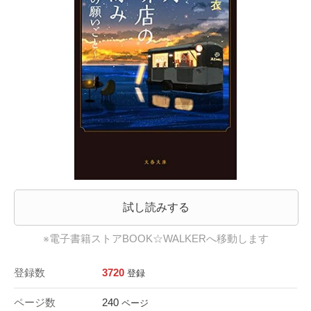
試し読みする
※電子書籍ストアBOOK☆WALKERへ移動します
登録数
3720
登録
ページ数
240
ページ