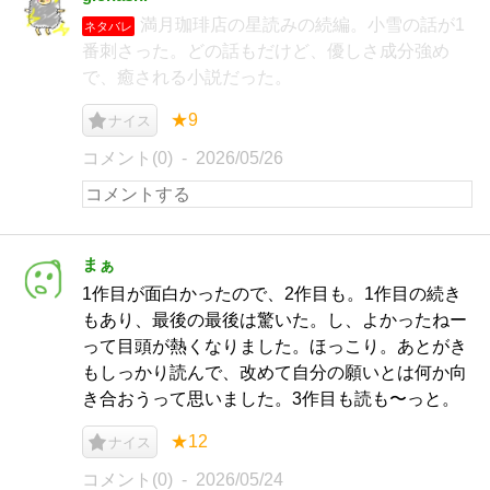
満月珈琲店の星読みの続編。小雪の話が1
ネタバレ
番刺さった。どの話もだけど、優しさ成分強め
で、癒される小説だった。
★9
ナイス
コメント(0)
2026/05/26
まぁ
1作目が面白かったので、2作目も。1作目の続き
もあり、最後の最後は驚いた。し、よかったねー
って目頭が熱くなりました。ほっこり。あとがき
もしっかり読んで、改めて自分の願いとは何か向
き合おうって思いました。3作目も読も〜っと。
★12
ナイス
コメント(0)
2026/05/24