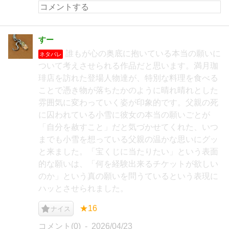
すー
誰もが心の奥底に抱いている本当の願いに
ネタバレ
ついて考えさせられる作品だと思います。満月珈
琲店を訪れた登場人物達が、特別な料理を食べる
ことで憑き物が落ちたかのように晴れ晴れとした
雰囲気に変わっていく姿が印象的です。父親の死
に囚われている小雪に彼女の本当の願いごとが
「自分を赦すこと」だと気づかせてくれた、いつ
までも小雪を想っている父親の温かな思いにグッ
と来ました。「宝くじに当たりたい」という表面
的な願いは、「何を経験出来るチケットが欲しい
のか」という真の願いを問うているという表現に
ハッとさせられました。
★16
ナイス
コメント(0)
2026/04/23