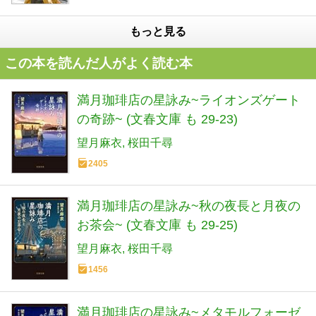
もっと見る
この本を読んだ人がよく読む本
満月珈琲店の星詠み~ライオンズゲート
の奇跡~ (文春文庫 も 29-23)
望月麻衣
桜田千尋
2405
満月珈琲店の星詠み~秋の夜長と月夜の
お茶会~ (文春文庫 も 29-25)
望月麻衣
桜田千尋
1456
満月珈琲店の星詠み~メタモルフォーゼ