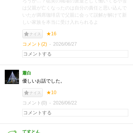
ろうか…？聡美の職場の派遣として働いてる小雪
は父親が亡くなったのは自分の責任と思い込んで
いたが満席珈琲店で父親に会って誤解が解けて新
しい家族を本当に受け入れられるよ
★16
ナイス
コメント(2)
2026/06/27
蕭白
優しいお話でした。
★10
ナイス
コメント(0)
2026/06/22
てすとん