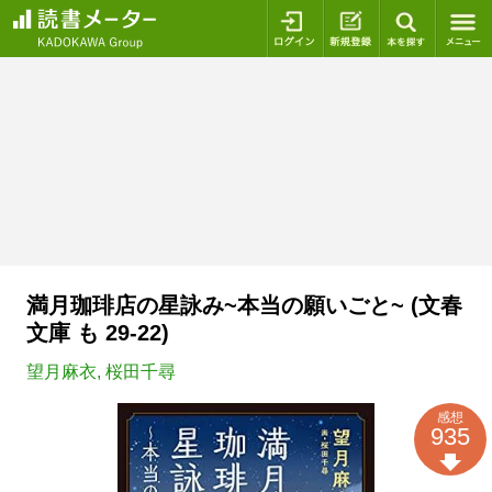
ログイン
新規登録
本を探
満月珈琲店の星詠み~本当の願いごと~ (文春
文庫 も 29-22)
望月麻衣
,
桜田千尋
感想
935