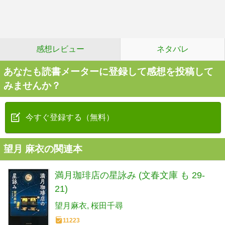
感想レビュー
ネタバレ
あなたも読書メーターに登録して感想を投稿して
みませんか？
今すぐ登録する（無料）
望月 麻衣の関連本
満月珈琲店の星詠み (文春文庫 も 29-
21)
望月麻衣
桜田千尋
11223