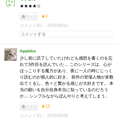
★★★★☆
★4
ナイス
コメント(0)
2026/06/11
AppleIce
少し前に読了していたけれども感想を書くのを忘
れて3作目を読んでいた… このシリーズは、心が
ほっこりする魔力があり、夜に一人の時にじっく
り読むのが個人的に好き。 前作の登場人物が多数
出てくるし、色々と繋がる感じが大好きです。 本
当の願いを自分自身本当に知っているのだろう
か… シンプルながらぼんやりと考えてしまう。
★15
ナイス
コメント(0)
2026/05/30