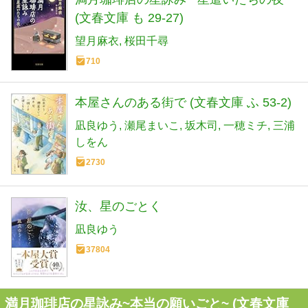
(文春文庫 も 29-27)
望月麻衣
桜田千尋
710
本屋さんのある街で (文春文庫 ふ 53-2)
凪良ゆう
瀬尾まいこ
坂木司
一穂ミチ
三浦
しをん
2730
汝、星のごとく
凪良ゆう
37804
満月珈琲店の星詠み~本当の願いごと~ (文春文庫