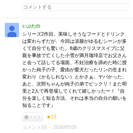
いぶたの
シリーズ2作目。美味しそうなフードとドリンク
は変わらずだが、今回は涙腺がゆるむシーンが多
くて自分でも驚いた。8歳のクリスマスイブに父
親を事故で亡くした小雪が満月珈琲店でお父さん
と会って話してる場面、不妊治療を諦めた時に授
かった純子の子、愛由が愛犬だったリンの生まれ
変わり（かもしれない）とかさぁ。ヤバかった。
あと、次郎ちゃんが純子の弟でビックリ！また明
里と2人で再登場してくれて嬉しかったー！『自
分を楽しく知る方法、それは本当の自分の願いを
知ることです』
★13
ナイス
コメント(0)
2026/05/30