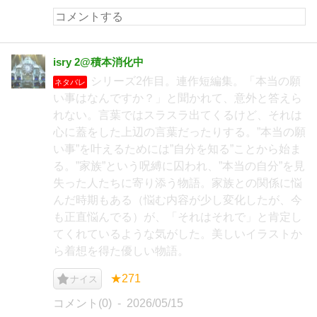
isry 2@積本消化中
シリーズ2作目。連作短編集。「本当の願
ネタバレ
い事はなんですか？」と聞かれて、意外と答えら
れない。言葉ではスラスラ出てくるけど、それは
心に蓋をした上辺の言葉だったりする。”本当の願
い事”を叶えるためには”自分を知る”ことから始ま
る。”家族”という呪縛に囚われ、”本当の自分”を見
失った人たちに寄り添う物語。家族との関係に悩
んだ時期もある（悩む内容が少し変化したが、今
も正直悩んでる）が、「それはそれで」と肯定し
てくれているような気がした。美しいイラストか
ら着想を得た優しい物語。
★271
ナイス
コメント(0)
2026/05/15