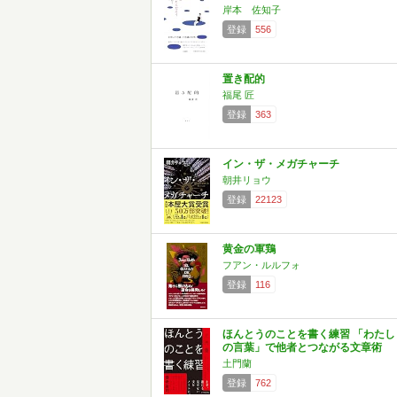
岸本 佐知子
登録
556
置き配的
福尾 匠
登録
363
イン・ザ・メガチャーチ
朝井リョウ
登録
22123
黄金の軍鶏
フアン・ルルフォ
登録
116
ほんとうのことを書く練習 「わたし
の言葉」で他者とつながる文章術
土門蘭
登録
762