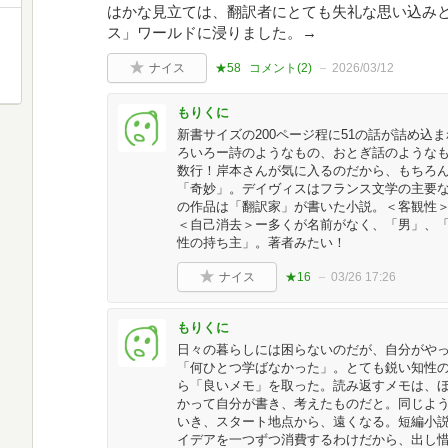
はかな見立ては、翻訳者にとても失礼な思い込み
ス」ワールドに浸りました。→
ナイス
★58
コメント(
2
)
2026/03/12
もりくに
新書サイズの200ページ程に51の話が詰め込
ろいろー詩のようなもの、おとぎ話のような
数行！岸本さんが気に入るのだから、もちろ
「奇妙」。デイヴィスはフランス文学の主要
の作品は「翻訳家」が書いた小説。＜客観性
＜自己消去＞ー多くが名前がなく、「男」、
性の持ち主」。著者みたい！
ナイス
★16
03/26 17:26
もりくに
日々の暮らしには困らないのだが、自分がや
「何ひとつ学ばなかった」。とても鋭い知性
ら「良いメモ」を取った。読み返すメモは、
かって自分が書き、考えたものだと。同じよ
いき、スタート地点から、遠くなる。短編小
イデアを一つずつ消費するわけだから、出し