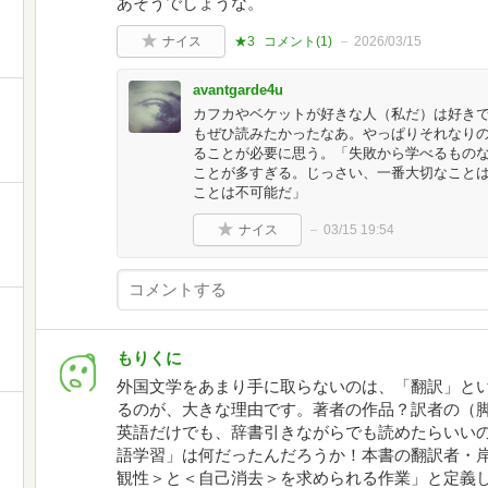
あそうでしょうな。
ナイス
★3
コメント(
1
)
2026/03/15
avantgarde4u
カフカやベケットが好きな人（私だ）は好き
もぜひ読みたかったなあ。やっぱりそれなり
ることが必要に思う。「失敗から学べるもの
ことが多すぎる。じっさい、一番大切なこと
ことは不可能だ」
ナイス
03/15 19:54
もりくに
外国文学をあまり手に取らないのは、「翻訳」と
るのが、大きな理由です。著者の作品？訳者の（
英語だけでも、辞書引きながらでも読めたらいい
語学習」は何だったんだろうか！本書の翻訳者・
観性＞と＜自己消去＞を求められる作業」と定義