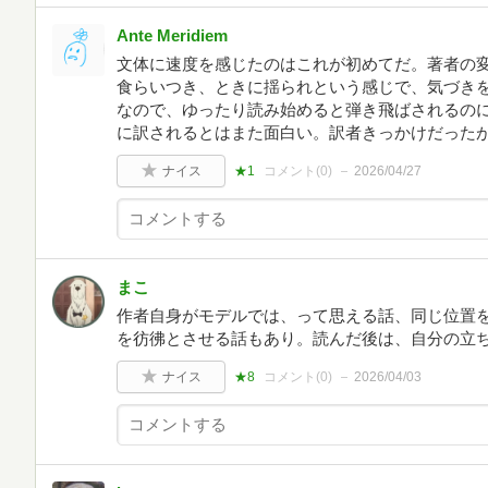
Ante Meridiem
文体に速度を感じたのはこれが初めてだ。著者の
食らいつき、ときに揺られという感じで、気づきを
なので、ゆったり読み始めると弾き飛ばされるの
に訳されるとはまた面白い。訳者きっかけだった
ナイス
★1
コメント(
0
)
2026/04/27
まこ
作者自身がモデルでは、って思える話、同じ位置
を彷彿とさせる話もあり。読んだ後は、自分の立
ナイス
★8
コメント(
0
)
2026/04/03