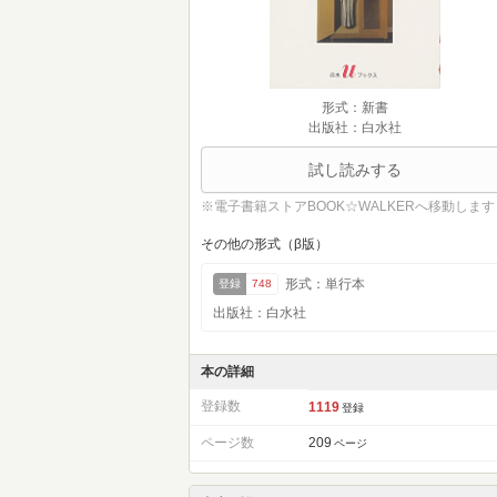
形式：新書
出版社：白水社
試し読みする
※電子書籍ストアBOOK☆WALKERへ移動します
その他の形式（β版）
形式：単行本
登録
748
出版社：白水社
本の詳細
登録数
1119
登録
ページ数
209
ページ