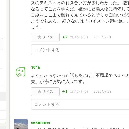
スのテキストとの付き合い方が少しわかった。 透
なるってことを学んだ。確かに登場人物に憑依し
営みをここまで離れて見ているとそりゃ面白いだ
ようでもある。 好きなのは「ロイストン卿の旅」
まう。
ナイス
★7
コメント(
0
)
2026/07/31
ﾕﾂﾞﾙ
よくわからなかった話もあれば、不思議でちょっ
夫」が特にお気に入りです。
ナイス
★1
コメント(
0
)
2026/07/23
sekimmer