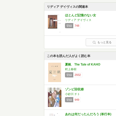
リディア デイヴィスの関連本
ほとんど記憶のない女
リディア デイヴィス
登録
748
もっと見る
この本を読んだ人がよく読む本
夏帆 The Tale of KAHO
村上春樹
登録
2932
ゾンビ回収婦
小砂川 チト
登録
949
あれは何だったんだろう (単行本)