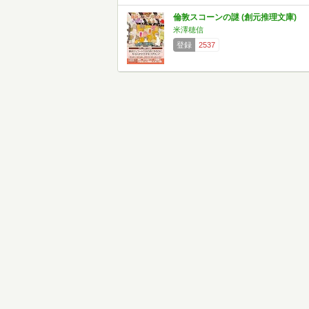
倫敦スコーンの謎 (創元推理文庫)
米澤穂信
登録
2537