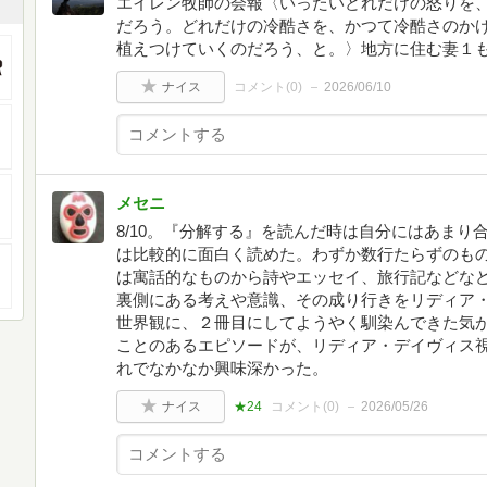
エイレン牧師の会報〈いったいどれだけの怒りを
だろう。どれだけの冷酷さを、かつて冷酷さのか
植えつけていくのだろう、と。〉地方に住む妻１
ナイス
コメント(
0
)
2026/06/10
メセニ
8/10。『分解する』を読んだ時は自分にはあま
は比較的に面白く読めた。わずか数行たらずのも
は寓話的なものから詩やエッセイ、旅行記などな
裏側にある考えや意識、その成り行きをリディア
世界観に、２冊目にしてようやく馴染んできた気
ことのあるエピソードが、リディア・デイヴィス
れでなかなか興味深かった。
ナイス
★24
コメント(
0
)
2026/05/26