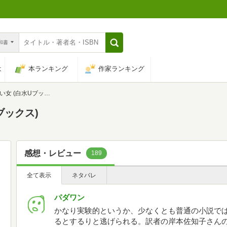
n和書
は
本ランキング
作家ランキング
 (白水Uブックス)
ブックス)
感想・レビュー
189
全て表示
ネタバレ
パダワン
かなり実験的というか、少なくとも普通の小説で
るとするりと逃げられる。訳者の岸本佐知子さん