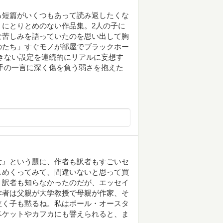
る短篇がいくつもあって読み返したくな
にとりとめのない作品集。2人の子に
な苦しみを語っていたのを思い出して胸
のたち」すぐモノが部屋でブラックホー
きない設定を連続的にリアルに妄想す
手の一言に深く傷を負う弱さを抱えた
女』という題に、作者も訳者もすごいセ
しめくってみて、間違いないと思って買
。訳者も知らなかったのだが、エッセイ
作者は父親が大学教授で母親が作家、そ
泣く子も黙るね。私はポール・オースタ
ベケットやカフカにも譬えられると、ま