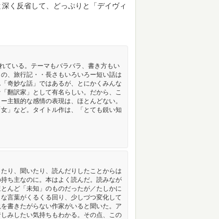
と深く反省して、どっぷりと「デイヴィ
まれている。テーマもバラバラ、書き方もい
もの、旅行記・・長さもいろいろー短い話は
ん「奇妙な話」ではあるが、とにかくみんな
な「翻訳家」として有名らしい。だから、こ
＞ー主観的な感情の表現は、ほとんどない。
「女」など。タイトル作は、「とても鋭い知
ったり、聞いたり、読んだりしたことからは
の持ち主なのに。本はよく読んだ。読みなが
ほとんど「未知」のものだったが／たしかに
うな言葉がくるくる回り、少しづつ変化して
説を書きたがらない作家がいると聞いた。ア
惜しみしたい気持ちもわかる。その点、この