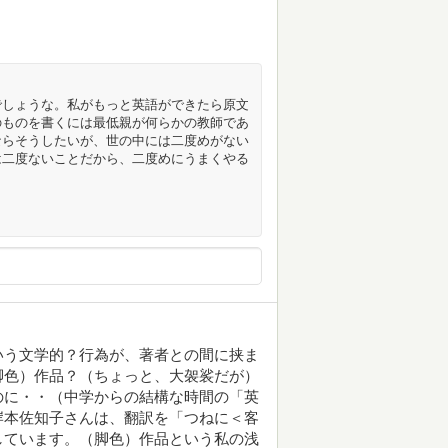
でしょうな。私がもっと英語ができたら原文
のものを書くには最低親が何らかの教師であ
ならそうしたいが、世の中には二度めがない
は二度ないことだから、二度めにうまくやる
いう文学的？行為が、著者との間に挟ま
脚色）作品？（ちょっと、大袈裟だが）
のに・・（中学からの結構な時間の「英
岸本佐知子さんは、翻訳を「つねに＜客
しています。（脚色）作品という私の浅