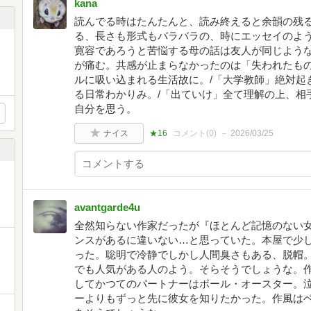
kana
読んでる時はたんたんと、読み終えると余韻の残
る、長さも形式もバラバラの、時にエッセイのよう
寛容であろうと苦悩する母の話は友人が同じよう
が痛む。共感が止まらなかったのは「失われたも
ルに吸い込まれる生活故に。/「大学教師」絶対起
る日常わかりみ。/「出ていけ」全て理解の上、相
自分を思う。
ナイス
★16
コメント(
0
)
2026/03/25
avantgarde4u
全然知らない作家だったが『ほとんど記憶のない
ンスがあるに違いない…と思っていた。本屋で少
った。聡明で冷静でしかし人間臭さもある、脱帽
でも人気がある人のよう。そらそうでしょうな。
してかつてのパートナーはポール・オースター。
ーよりもずっと先に彼女を知りたかった。作風は