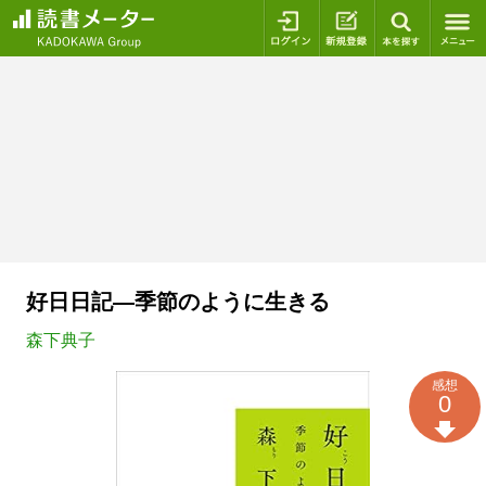
ログイン
新規登録
本を探
好日日記―季節のように生きる
森下典子
感想
0