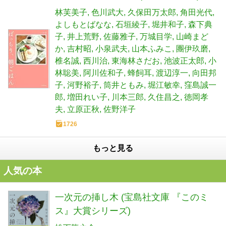
林芙美子
色川武大
久保田万太郎
角田光代
よしもとばなな
石垣綾子
堀井和子
森下典
子
井上荒野
佐藤雅子
万城目学
山崎まど
か
吉村昭
小泉武夫
山本ふみこ
團伊玖磨
椎名誠
西川治
東海林さだお
池波正太郎
小
林聡美
阿川佐和子
蜂飼耳
渡辺淳一
向田邦
子
河野裕子
筒井ともみ
堀江敏幸
窪島誠一
郎
増田れい子
川本三郎
久住昌之
徳岡孝
夫
立原正秋
佐野洋子
1726
もっと見る
人気の本
一次元の挿し木 (宝島社文庫 『このミ
ス』大賞シリーズ)