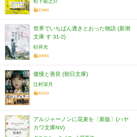
松下龍之介
23460
世界でいちばん透きとおった物語 (新潮
文庫 す 31-2)
杉井光
29955
傲慢と善良 (朝日文庫)
辻村深月
42533
アルジャーノンに花束を〔新版〕(ハヤ
カワ文庫NV)