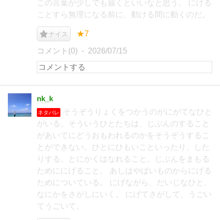
この言葉が少しでも届くといいなと思う。 にげる
ことすら無理になる前に、動ける間に動くのだ。
★7
ナイス
コメント(0)
2026/07/15
nk_k
そうぞうりょくをつかうのがにがてなひと
ネタバレ
がいる。そういうひとたちは、じぶんのすること
があいてにどうおもわれるのかをそうぞうするこ
とができない。ひとにひもいこといったり、した
りする。とにかくはなれること。じぶんをまもる
ためににげること。 あしはやばいものからにげる
ためについている。 にげながら、だいじなひと、
なにかをさがしにいく。 にげてさがして、うごい
てうごいて。