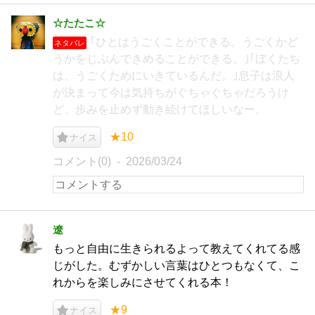
☆たたこ☆
｢ひとはうごくことができる。うごくかど
ネタバレ
うかをじぶんできめることができる。｣｢ぼくたち
は、うごくためにいきているんだ。｣息子は浪人
が決まって今は気持ちがぐちゃぐちゃだろうけ
ど、歩みを止めず動き続けてほしいなー。
★10
ナイス
コメント(0)
2026/03/24
遼
もっと自由に生きられるよって教えてくれてる感
じがした。むずかしい言葉はひとつもなくて、こ
れからを楽しみにさせてくれる本！
★9
ナイス