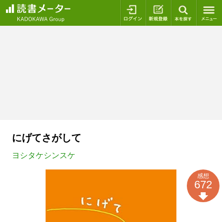
ログイン
新規登録
本を探
にげてさがして
ヨシタケシンスケ
感想
672