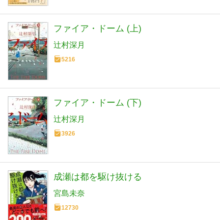
ファイア・ドーム (上)
辻村深月
5216
ファイア・ドーム (下)
辻村深月
3926
成瀬は都を駆け抜ける
宮島未奈
12730