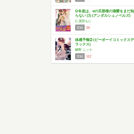
Ω令息は、αの旦那様の溺愛をまだ知
らない (3) (アンダルシュノベルズ)
仁茂田もに
登録
20
体感予報➁ (ビーボーイコミックスデ
ラックス)
鯛野 ニッケ
登録
112