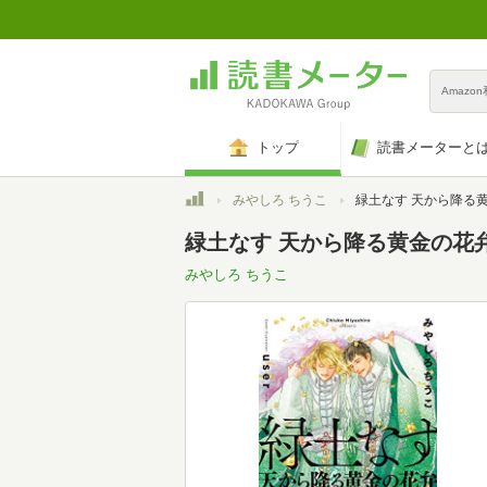
Amazo
トップ
読書メーターと
トップ
みやしろ ちうこ
緑土なす 天から降る
緑土なす 天から降る黄金の花
みやしろ ちうこ