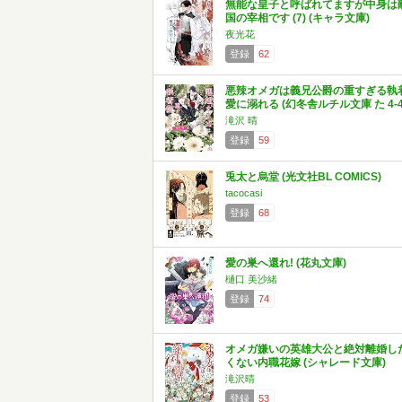
無能な皇子と呼ばれてますが中身は
国の宰相です (7) (キャラ文庫)
夜光花
登録
62
悪辣オメガは義兄公爵の重すぎる執
愛に溺れる (幻冬舎ルチル文庫 た 4-4
滝沢 晴
登録
59
兎太と烏堂 (光文社BL COMICS)
tacocasi
登録
68
愛の巣へ還れ! (花丸文庫)
樋口 美沙緒
登録
74
オメガ嫌いの英雄大公と絶対離婚し
くない内職花嫁 (シャレード文庫)
滝沢晴
登録
53