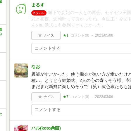
敵
まるす
城下で妾妃の一人との再会。セイセツ王
ネタバレ
式と初夜。念願叶って良かったね、今世王！今回も
んの結婚式にも参列できてよかった。
着
)
ナイス
★1
コメント(
0
)
2023/05/08
なお
異能がすごかった、使う機会が無い方が幸いだけ
種…。とうとう結婚式、2人の心の寄りそう様、衣
まだまだ新鮮に楽しめそうで（笑）灰色狼たちも
ナイス
★7
コメント(
0
)
2023/03/06
た
ハル(koto👼🏻‎)