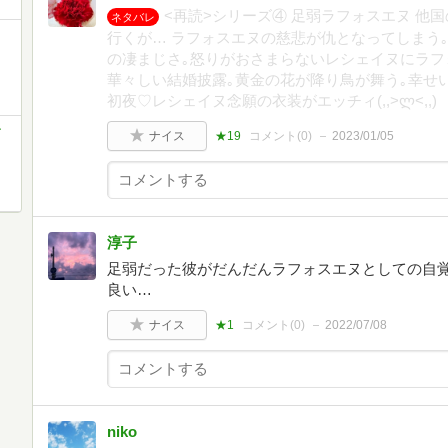
<再読>シリーズ④ 足弱ラフォスエヌ 他
ネタバレ
行くが… ラフォスエヌの慈悲が仇となってしまう
の凄まじさ｡怒りがおさまらないレシェイヌにラフ
華々しい結婚披露｡黄金の花が降り鳥が舞う｡幸せ
初夜♡レシェイヌ念願の衣装がエッチィ(,,>ლ<,,)
ナイス
★19
コメント(
0
)
2023/01/05
淳子
足弱だった彼がだんだんラフォスエヌとしての自
良い…
ナイス
★1
コメント(
0
)
2022/07/08
niko