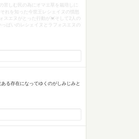
国の苦しむ民の為にオマエ草を栽培しに
｡それを知った今世王レシェイヌの憤怒
ォスエヌがとった行動が💓そして2人の
いっぱいのレシェイヌとラフォスエヌの
覚ある存在になってゆくのがしみじみと