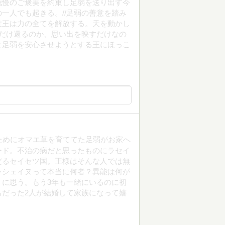
我慢のご褒美を約束し足弱を送り出す今
一人でも起きる。//足弱の善意を踏み
世王は力の全てを解放する。天を動かし
魂だけ還るのか、思い出を映すだけなの
と足弱を安心させようとする王にほっこ
ためにオマエ草を育ててた足弱がお家へ
ード。不治の病だと思ったものにラセイ
だるセイセツ国。王様はそんな人では無
レシェイヌって本当に何者？異能は何が
に思う。もう3年も一緒にいるのに初
だった2人が結婚して家族になって嬉