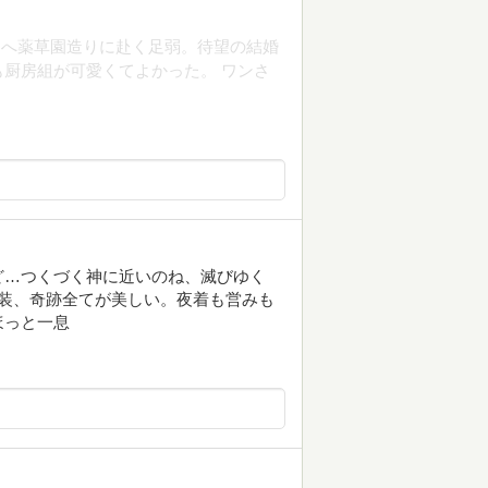
国へ薬草園造りに赴く足弱。待望の結婚
厨房組が可愛くてよかった。 ワンさ
ど…つくづく神に近いのね、滅びゆく
装、奇跡全てが美しい。夜着も営みも
ほっと一息