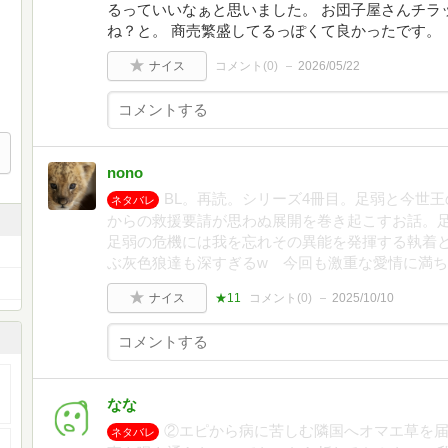
るっていいなぁと思いました。 お団子屋さんチラ
ね？と。 商売繁盛してるっぽくて良かったです。
ナイス
コメント(
0
)
2026/05/22
nono
BL。再読。シリーズ4冊目。足弱と今世
ネタバレ
からの救援要請が思わぬ展開を巻き起こすお話。
足弱の危機には我を忘れその異能を発揮する執着
ぶ灰色狼達も深すぎるw 今回も激重な愛情に満ち
ナイス
★11
コメント(
0
)
2025/10/10
なな
②エピから病に苦しむ隣国へオマエ草を
ネタバレ