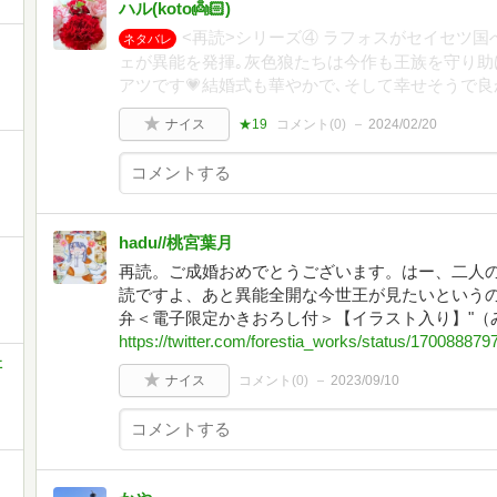
ハル(koto👼🏻‎)
<再読>シリーズ④ ラフォスがセイセツ国
ネタバレ
ェが異能を発揮｡灰色狼たちは今作も王族を守り助
アツです💗結婚式も華やかで､そして幸せそうで良
ナイス
★19
コメント(
0
)
2024/02/20
hadu//桃宮葉月
再読。ご成婚おめでとうございます。はー、二人
読ですよ、あと異能全開な今世王が見たいというのも
弁＜電子限定かきおろし付＞【イラスト入り】"（みやし
https://twitter.com/forestia_works/status/17008887
社
ナイス
コメント(
0
)
2023/09/10