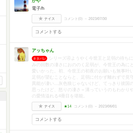
かや
電子/h
ナイス
コメント(
0
)
2023/07/30
アッちゃん
シリーズ④ようやく今世王と足弱の待ち
ネタバレ
みの回数の凄さにおののく足弱が、今世王の為に
愛いかった。初、今世王の初夜のお願いも無事叶
足弱が望むことならと、足弱に付かず離れずで見
異能が凄い…灰色狼じゃないけど、てっきり彼国
思ったけど、怒りの凄さ＝溝っていうのもわかり
の愛情溢れる4冊目を堪能。
ナイス
★14
コメント(
0
)
2023/06/01