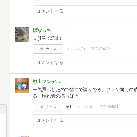
ばなっち
☆(4巻で読止)
ナイス
コメント(
0
)
2024/04/12
戦士フンデル
一気買いしたので惰性で読んでる。ファン向けの
る。晴れ着の描写好き
ナイス
★1
コメント(
0
)
2024/04/04