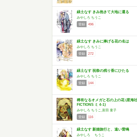
緑土なす きみ抱きて大地に還る
みやしろ ちうこ
登録
496
緑土なす きみに捧げる花の名は
みやしろ ちうこ
登録
272
緑土なす 祝祭の残り香にひたる
みやしろ ちうこ
登録
144
稀有なるオメガと石の上の花 (星海
FICTIONS ミ 4-1)
みやしろ ちうこ,富田 童子
登録
116
緑土なす 新婚旅行と、遠い雷鳴
みやしろ ちうこ