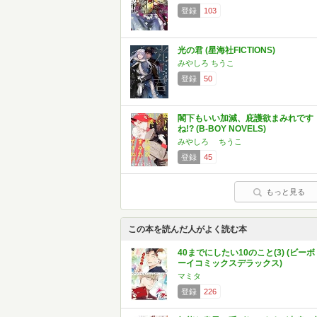
登録
103
光の君 (星海社FICTIONS)
みやしろ ちうこ
登録
50
閣下もいい加減、庇護欲まみれです
ね!? (B-BOY NOVELS)
みやしろ ちうこ
登録
45
もっと見る
この本を読んだ人がよく読む本
40までにしたい10のこと(3) (ビーボ
ーイコミックスデラックス)
マミタ
登録
226