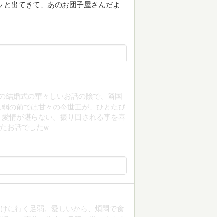
ッと出てきて、あのお団子屋さんだよ
王の結婚式の華々しいお話の陰で、隣国
足弱の前では甘々の今世王が、ひとたび
と愛情が堪らない。振り回される事を喜
たお話でしたw
届けに行く足弱。愛しいから、煩悶で食