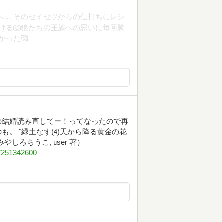
へ… そのセイセツからの仕打ちにレシ
ける🐺狼たちの王族への思いに毎回胸
かった🥰
の結婚読み直してー！ってなったので再
。 "緑土なす(4)天から降る黄金の花
ろちうこ, user 著）
97251342600