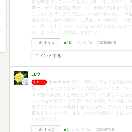
事も喉を通らないってなったら折れるしかない。
世王。重くて面倒な方がいい。王族の奇跡は平時の
にじられた時、ひとではない一族の姿を現し、今
地を裂く。足弱の懸念、ご尤も。//一族は死して
か。死しても全くの一人になるわけではないのだ
り。ようやっと結婚式。おめでとう。
ナイス
★18
コメント(
0
)
2025/09/15
ユウ
★★★★★ 電子。親切心でセイセツ国の
ネタバレ
帰してもらえなくなる話と結婚式がメインエピソ
ヌ王族の薬が効くと分かり王になって欲しいとね
いような印象だったので部下の暴走か？な印象。
出来るのかレシェ自身も全ては分かっていないよう
夜も何もという感じはあったけどお互い一人ぼっち
しい話でした。
ナイス
★1
コメント(
0
)
2024/07/10