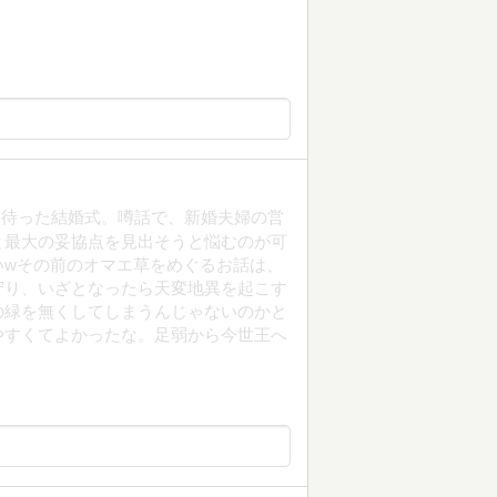
に待った結婚式。噂話で、新婚夫婦の営
と最大の妥協点を見出そうと悩むのが可
いwその前のオマエ草をめぐるお話は、
守り、いざとなったら天変地異を起こす
の緑を無くしてしまうんじゃないのかと
やすくてよかったな。足弱から今世王へ