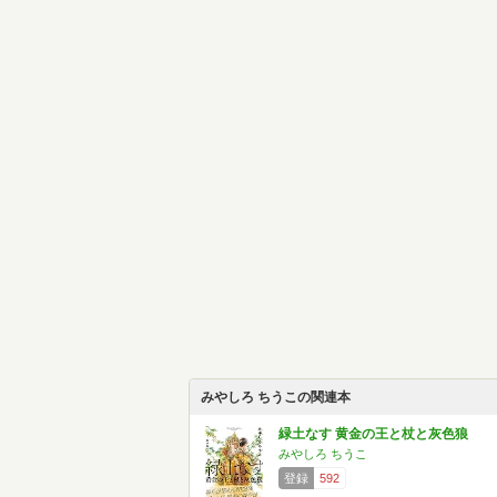
みやしろ ちうこの関連本
緑土なす 黄金の王と杖と灰色狼
みやしろ ちうこ
登録
592