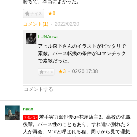
勝ちで、本当によかった。
★8
ナイス
コメント(1)
2022/02/20
LUNAusa
アヒル森下さんのイラストがピッタリで
素敵。バース転換の条件がロマンチック
で素敵だった。
★3
02/20 17:38
ナイス
nyan
若手実力派俳優α×花屋店主β。高校の先輩
ネタバレ
後輩。バース性のこともあり、すれ違い別れた２
人が再会。Mr.αと呼ばれる程、周りから見て理想