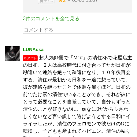
★2
03/01 15:07
ナイス
3件のコメントを全て見る
LUNAusa
超人気俳優で「Mr.α」の清住×βで花屋店主
ネタバレ
の日和。２人は高校時代に付き合ってたが日和が
勘違いで連絡を絶って疎遠になり、１０年後再会
する。清住が最初から日和を一途に想っていて、
彼が連絡を絶ったことで体調を崩すほど。日和の
前でだけ素の清住でいることができ、それが彼に
とって必要なことを自覚していて、自分もずっと
清住のことが好きなのに、頑なにβだからふさわ
しくないなど言い訳して逃げようとする日和にイ
ライラしたが、清住のフェロモンで彼だけのΩに
転換し、子どもも産まれてハピエン。清住の粘り