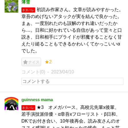
薄雪
初読み作家さん。文章が読みやすかった。
ネタバレ
章吾のめげないアタックが実を結んで良かった。
まぁ、一度別れたのも誤解のすれ違いだったか
ら…。日和に好かれている自信があって堂々と口
説き、日和相手にプライドが邪魔することなく甘
えたり縋ることもできるかわいくてかっこいいα
でした。
★2
ナイス
コメント(0)
2023/04/10
guinness mama
★3 オメガバース、高校元先輩x後輩、
ネタバレ
若手演技派俳優・α章吾xフローリスト・β日和、
DKでお付き合い、10年後再会。読み友さんのオ
ススメ感謝! ちょっと短かったの残念。もっと芸