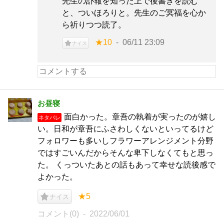
先生の訃報を知った上で後書きを読む
と、ついほろりと。先生のご冥福を心か
ら祈りつつ読了。
★10
06/11 23:09
ナイス
お昼寝
面白かった。章吾の執着が実ったのが嬉し
ネタバレ
い。日和が章吾にふさわしくないといってるけど
フォロワーも多いしフラワーアレンジメント分野
ではすごいんだからそんな卑下しなくてもと思っ
た。 くっついたあとの話もあって幸せな読後感で
よかった。
★5
ナイス
コメント(0)
2022/06/01