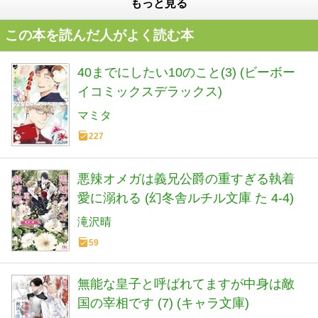
もっと見る
この本を読んだ人がよく読む本
40までにしたい10のこと(3) (ビーボー
イコミックスデラックス)
マミタ
227
悪辣オメガは義兄公爵の重すぎる執着
愛に溺れる (幻冬舎ルチル文庫 た 4-4)
滝沢晴
59
無能な皇子と呼ばれてますが中身は敵
国の宰相です (7) (キャラ文庫)