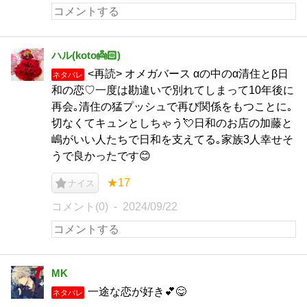
ハル(koto👼🏻‎)
<再読> オメガバース αの中のα清住とβ日
ネタバレ
和の恋♡一度は勘違いで別れてしまって10年後に
再会｡清住の猛プッシュで再び関係をもつことに｡
切なくてキュンとしちゃう💘日和のお店の加藤と
嶋がいい人たちで日和を支えてる｡家族3人幸せそ
うで良かったです😊
★17
ナイス
コメント(0)
2024/09/22
MK
一途な恋が好き💕😋
ネタバレ