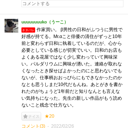
uuuuuuuuko（うーこ）
作家買い。 β男性の日和がふつうに男性で
ネタバレ
好感が持てる。Mr.αこと俳優の清住がずっと10年
前と変わらず日和に執着しているのだが、心から
必要としている感じが切実でいい。日和のお店も
よくある花屋ではなく少し変わっていて興味深
い。パルダリウムに興味が湧いた。連絡が取れな
くなったとき探せばよかったのにと思わないでも
ないが、仕事柄おおっぴらにもできなかったのか
なとも思うしまだ10代だもんね。あとがきを書か
れたのがちょうど1年前だと知りなんとも言えな
い気持ちになった。先生の新しい作品がもう読め
ないこと残念で仕方ない。
★20
ナイス
コメント(3)
2022/02/26