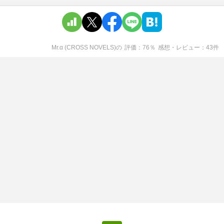
Mr.α (CROSS NOVELS)
の
評価
76
％
感想・レビュー
43
件