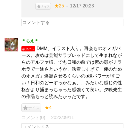
★25
12/17 20:23
ナイス
＊ちえ＊
DMM、イラスト入り。再会ものオメガバ
ネタバレ
ース。攻めは芸能サラブレッドにして生まれなが
らのアルファ様。でも日和の前では素の顔がチラ
ホラで一途さというか、執着しすぎて「俺のため
のオメガ」爆誕させるくらいのα様パワーがすご
い！日和のどーすっかなぁ、、みたいな感じの性
格がより捕まっちゃった感強くて良い。夕映先生
の作品もっと読みたかったです。
★4
ナイス
コメント(0)
2022/09/11