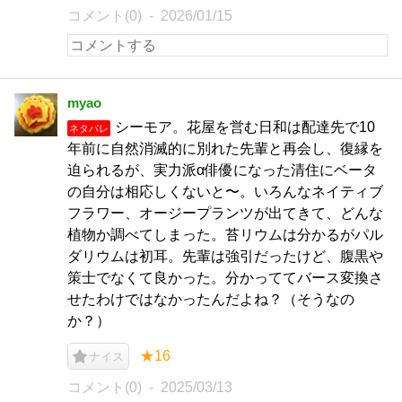
コメント(0)
2026/01/15
myao
シーモア。花屋を営む日和は配達先で10
ネタバレ
年前に自然消滅的に別れた先輩と再会し、復縁を
迫られるが、実力派α俳優になった清住にベータ
の自分は相応しくないと〜。いろんなネイティブ
フラワー、オージープランツが出てきて、どんな
植物か調べてしまった。苔リウムは分かるがパル
ダリウムは初耳。先輩は強引だったけど、腹黒や
策士でなくて良かった。分かっててバース変換さ
せたわけではなかったんだよね？（そうなの
か？）
★16
ナイス
コメント(0)
2025/03/13