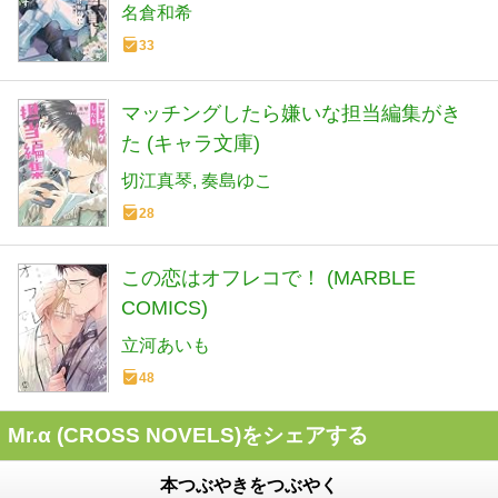
名倉和希
33
マッチングしたら嫌いな担当編集がき
た (キャラ文庫)
切江真琴
奏島ゆこ
28
この恋はオフレコで！ (MARBLE
COMICS)
立河あいも
48
Mr.α (CROSS NOVELS)をシェアする
本つぶやきをつぶやく