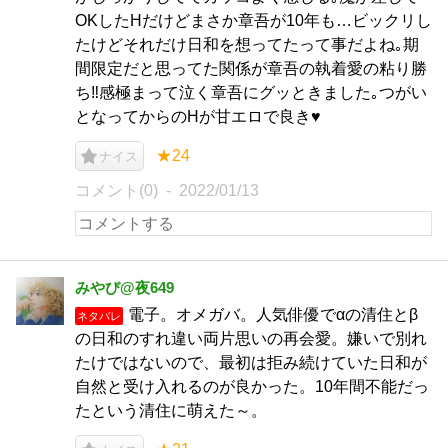
OKしたHだけどまさか章吾が10年も…ビックリし
たけどそれだけ日和を想ってたって事だよね｡期
間限定だと思ってた関係が章吾の執着愛の粘り勝
ち‼︎感極まって泣く章吾にグッときました｡つがい
となってからのHが甘エロで良き♥️
★24
ナイス
コメント(0)
2022/01/13
みやび@夜649
電子。オメガバ。人気俳優でαの清住とβ
ネタバレ
の日和のすれ違い両片思いの再会愛。嫌いで別れ
たけではないので、最初は拒み続けていた日和が
自然と受け入れるのが良かった。10年間不能だっ
たという清住に萌えた～。