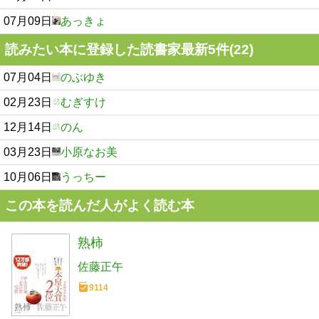
07月09日
あっきょ
読みたい本に登録した読書家最新5件(22)
07月04日
のぶゆき
02月23日
むぎすけ
12月14日
のん
03月23日
小原なお美
10月06日
うっちー
この本を読んだ人がよく読む本
熟柿
佐藤正午
9114