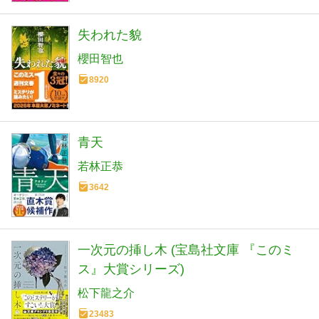
失われた貌
櫻田智也
8920
青天
若林正恭
3642
一次元の挿し木 (宝島社文庫 『このミ
ス』大賞シリーズ)
松下龍之介
23483