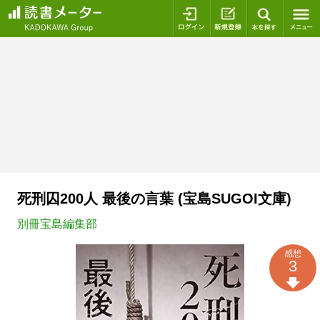
ログイン
新規登録
本を探
死刑囚200人 最後の言葉 (宝島SUGOI文庫)
別冊宝島編集部
感想
3