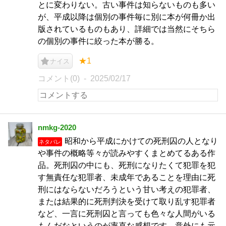
とに変わりない。古い事件は知らないものも多い
が、平成以降は個別の事件毎に別に本が何冊か出
版されているものもあり、詳細では当然にそちら
の個別の事件に絞った本が勝る。
★1
ナイス
コメント(0)
2025/02/17
nmkg-2020
昭和から平成にかけての死刑囚の人となり
ネタバレ
や事件の概略等々が読みやすくまとめてるある作
品。死刑囚の中にも、死刑になりたくて犯罪を犯
す無責任な犯罪者、未成年であることを理由に死
刑にはならないだろうという甘い考えの犯罪者、
または結果的に死刑判決を受けて取り乱す犯罪者
など、一言に死刑囚と言っても色々な人間がいる
もんだなというのが率直な感想です。意外にも元