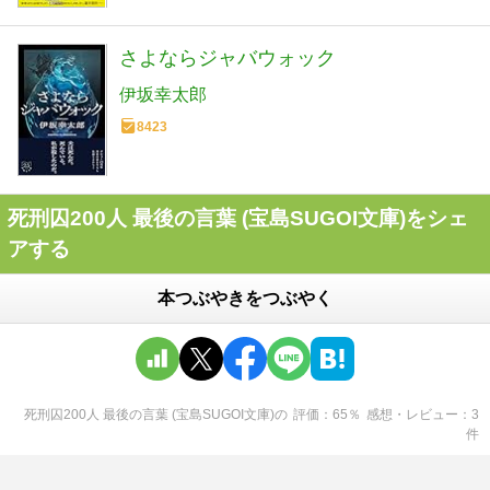
さよならジャバウォック
伊坂幸太郎
8423
死刑囚200人 最後の言葉 (宝島SUGOI文庫)をシェ
アする
本つぶやきをつぶやく
死刑囚200人 最後の言葉 (宝島SUGOI文庫)
の
評価
65
％
感想・レビュー
3
件