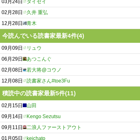
03月24日
タイセイ
02月28日
久井 重弘
12月28日
青木
今読んでいる読書家最新4件(4)
09月09日
リュウ
06月29日
あつこんぐ
02月08日
若大将@コウノ
12月08日
読書家さん#toe3Fu
積読中の読書家最新5件(11)
02月15日
山田
09月14日
Kengo Sezutsu
09月11日
二浪人ファーストアウト
01月05日
keichato