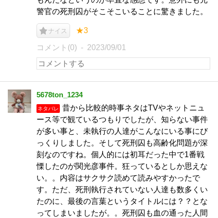
警官の死刑囚がそこそこいることに驚きました。
★3
ナイス
コメント(0)
2023/09/01
5678ton_1234
昔から比較的時事ネタはTVやネットニュ
ネタバレ
ース等で観ているつもりでしたが、知らない事件
が多い事と、未執行の人達がこんなにいる事にび
っくりしました。そして死刑囚も高齢化問題が深
刻なのですね。個人的には初耳だった中で1番戦
慄したのが関光彦事件。狂っているとしか思えな
い。。内容はサクサク読めて読みやすかったで
す。ただ、死刑執行されていない人達も数多くい
たのに、最後の言葉というタイトルには？？とな
ってしまいましたが。。死刑囚も血の通った人間