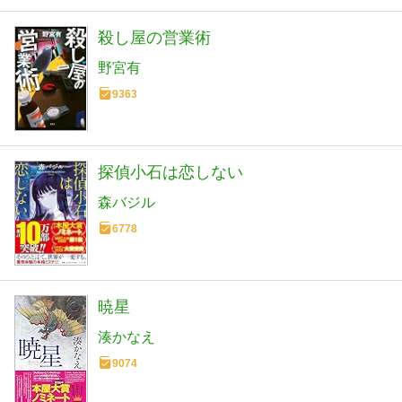
殺し屋の営業術
野宮有
9363
探偵小石は恋しない
森バジル
6778
暁星
湊かなえ
9074