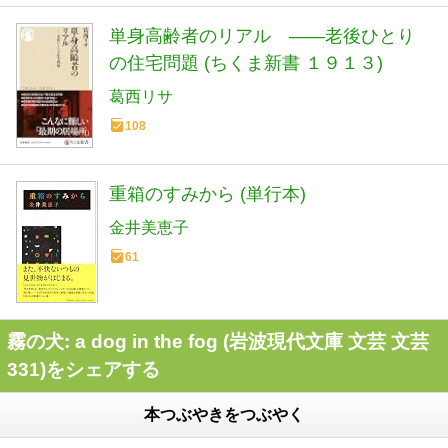
単身高齢者のリアル ――老後ひとり
の住宅問題 (ちくま新書 １９１３)
葛西リサ
108
重箱のすみから (単行本)
金井美恵子
61
霧の犬: a dog in the fog (岩波現代文庫 文芸 文芸
331)をシェアする
本つぶやきをつぶやく