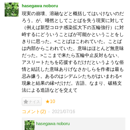
hasegawa noboru
現実の崩壊、溶融などと概括してはいけないのだ
ろう。が、唖然としてことばを失う現実に対して
（例えば新型コロナ感染拡大下の五輪強行）に対
峙するにどういうことばが可能かということをし
きりに思った。<ことばはこわれていた。ことば
は内部からこわれていた。意味はほとんど無意味
だった。>ここまで来たら五輪中止反対もない、
アスリートたちを応援するだけだというような俗
情と結託した意味ありげなさかしらを作者は最も
忌み嫌う。あるのはシデムシたちがはいまわる<
現象と結果の縁>だけだ。古語、なまり、破格文
法による造語などを交えて
★10
ナイス
コメント(2)
2021/07/16
hasegawa noboru