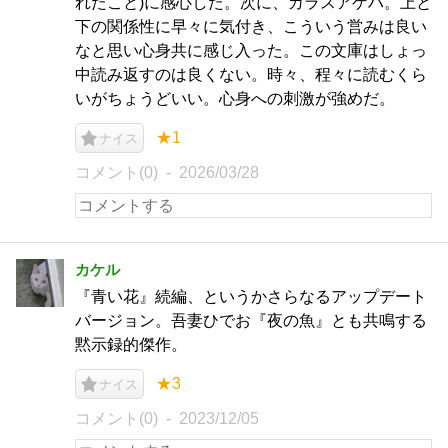
れたこと)に感心した。次に、カラスアゲハ。上と
下の関係性に早々に気付き、こういう営みは良い
なと思い心身共に感じ入った。この文庫はしょっ
中読み返すのは良くない。時々、程々に読むくら
いがちょうどいい。心身への刺激が強めだ。
★1
ナイス
コメント(0)
2026/03/28
カケル
『青い花』続編、というかさらなるアップデート
バージョン。吾妻ひでお『夜の魚』とも共鳴する
黙示録的傑作。
★3
ナイス
コメント(0)
2023/12/05