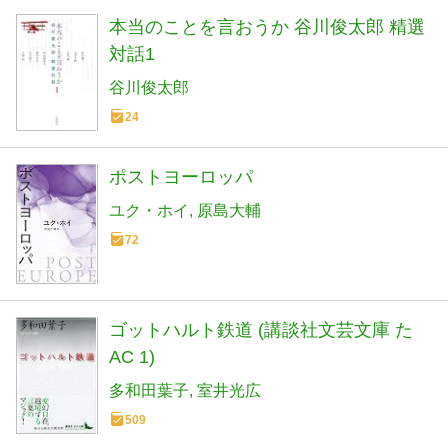
本当のことを言おうか 谷川俊太郎 精選
対話1
谷川俊太郎
24
ポストヨーロッパ
ユク・ホイ
原島大輔
72
ゴットハルト鉄道 (講談社文芸文庫 た
AC 1)
多和田葉子
室井光広
509