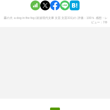
霧の犬: a dog in the fog (岩波現代文庫 文芸 文芸331)
の
評価
100
％
感想・レ
ビュー
7
件