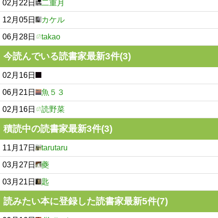
02月22日
二重月
12月05日
カケル
06月28日
takao
今読んでいる読書家最新3件(3)
02月16日
06月21日
魚５３
02月16日
読野菜
積読中の読書家最新3件(3)
11月17日
tarutaru
03月27日
夔
03月21日
匙
読みたい本に登録した読書家最新5件(7)