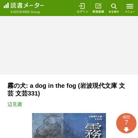
ログイン
新規登録
本を探
霧の犬: a dog in the fog (岩波現代文庫 文
芸 文芸331)
辺見庸
感想
7