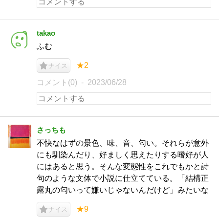
takao
ふむ
★2
ナイス
コメント(0)
2023/06/28
さっちも
不快なはずの景色、味、音、匂い。それらが意外
にも馴染んだり、好ましく思えたりする嗜好が人
にはあると思う。そんな変態性をこれでもかと詩
句のような文体で小説に仕立てている。「結構正
露丸の匂いって嫌いじゃないんだけど」みたいな
★9
ナイス