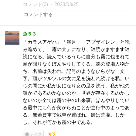
コメント(0)
2023/03/25
魚５３
「カラスアゲハ」「満月」「アプザイレン」と読
み進めて、「霧の犬」になり、遅読がますます遅
読になる。読んでいるうちに自分も霧に包まれて
頭が限りなくぼんやりしてくる。謎の登場人物た
ち、名前は失われ、記号のようなひらがな一文
字。頭がツルツルの女に足を洗われ続ける私。い
つの間にか私が女になり女の足を洗う。私が他の
誰かであるのかないのか、世界が存在するのかし
ないのか全ては霧の中の出来事。ぼんやりしてい
る最中にも何か良からぬことが進行中のようであ
る。無蓋貨車で戦車が運ばれ、街は荒廃。しか
し、それが何かも霧の中である。
★3
ナイス