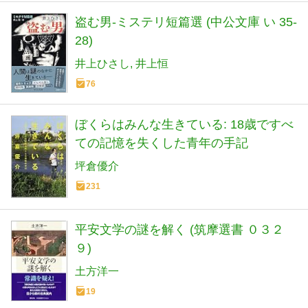
盗む男-ミステリ短篇選 (中公文庫 い 35-
28)
井上ひさし
井上恒
76
ぼくらはみんな生きている: 18歳ですべ
ての記憶を失くした青年の手記
坪倉優介
231
平安文学の謎を解く (筑摩選書 ０３２
９)
土方洋一
19