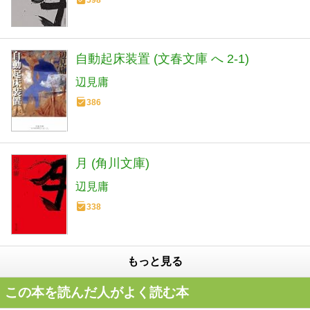
自動起床装置 (文春文庫 へ 2-1)
辺見庸
386
月 (角川文庫)
辺見庸
338
もっと見る
この本を読んだ人がよく読む本