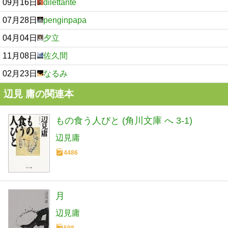
09月16日
dilettante
07月28日
penginpapa
04月04日
夕立
11月08日
佐久間
02月23日
なるみ
辺見 庸の関連本
もの食う人びと (角川文庫 へ 3-1)
辺見庸
4486
月
辺見庸
598