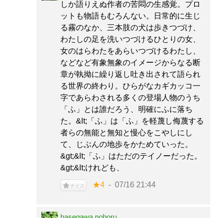
しか語りえぬ作者の苦悶の生感覚。プロ
ットも物語もむろんない。日常的に生じ
る霧のなか、三本肢の犬は歩きつづけ、
わたしの足を洗いつづけるひとりの女、
女のはらわたをあらいつづけるわたし、
などなど有象無象のイメージからなる断
章が執拗に繰り返し吐き出されて語られ
る世界の終わり。ひらがなカギカッコ一
字であらわされる多くの登場人物のうち
「ふ」とは誰だろう、明確にふに落ち
た。&lt;「ふ」は「ふ」を軽蔑し侮蔑する
者らの無能と無知と慢心をこやしにし
て、じぶんの地歩をかためていった。
&gt;&lt;「ふ」はただのテイノーだった。
&gt;&lt;けれども、
★4
07/16 21:44
ナイス
hasegawa noboru