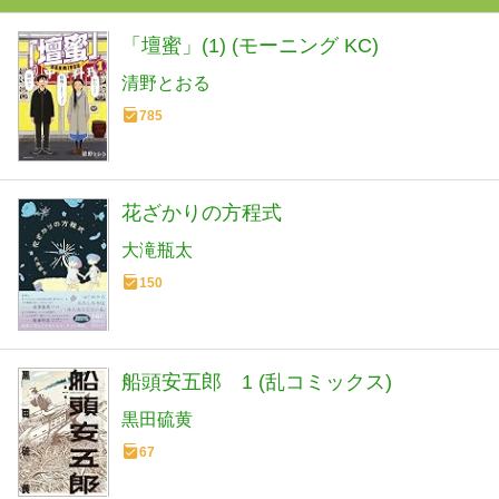
「壇蜜」(1) (モーニング KC)
清野とおる
785
花ざかりの方程式
大滝瓶太
150
船頭安五郎 1 (乱コミックス)
黒田硫黄
67