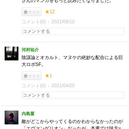
さんのマンガをもっと読みたくなりました。
★12
ナイス
コメント(0)
2021/06/10
河村祐介
陰謀論とオカルト、マヌケの絶妙な配合による巨
大ロボSF。
★1
ナイス
コメント(0)
2021/04/20
内島菫
敵がどこからやってくるのかわからなかったのが
「エヴァンゲリオン」だったが、本書では味方=