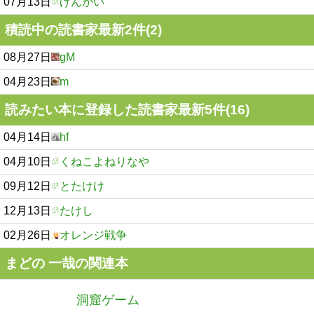
07月13日
げんかい
積読中の読書家最新2件(2)
08月27日
gM
04月23日
m
読みたい本に登録した読書家最新5件(16)
04月14日
hf
04月10日
くねこよねりなや
09月12日
とたけけ
12月13日
たけし
02月26日
オレンジ戦争
まどの 一哉の関連本
洞窟ゲーム