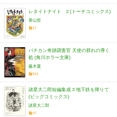
レタイトナイト 2 (トーチコミックス)
香山哲
17
バチカン奇跡調査官 天使の群れの導く
処 (角川ホラー文庫)
藤木稟
514
諸星大二郎短編集成 3 地下鉄を降りて
(ビッグコミックス)
諸星大二郎
37