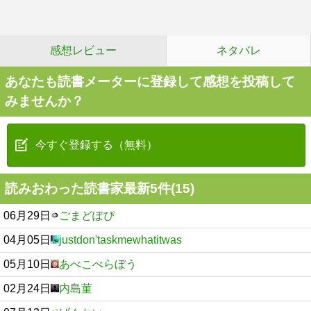
感想レビュー
ネタバレ
あなたも読書メーターに登録して感想を投稿して
みませんか？
今すぐ登録する（無料）
読みおわった読書家最新5件(15)
06月29日
ごまどぽぴ
04月05日
justdon'taskmewhatitwas
05月10日
あべこべらぼう
02月24日
内島菫