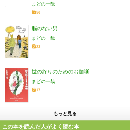
まどの一哉
56
脳のない男
まどの一哉
23
世の終りのためのお伽噺
まどの一哉
17
もっと見る
この本を読んだ人がよく読む本