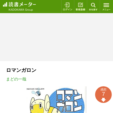
ログイン
新規登録
本を探
ロマンガロン
まどの一哉
感想
7