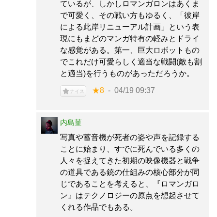
ているが、しかしロマンガロンはあくま
で可愛く、その戦い方もゆるく、「彼岸
による此岸リニューアル計画」という表
現にもまどのマンガ特有の軽みとドライ
な感覚がある。第一、巨大ロボットもの
でこれだけ可愛らしく適当な戦闘(敵も割
と適当)を行うものがあっただろうか。
★8
04/19 09:37
ナイス
内島菫
写真や蓄音機が死者の姿や声を記録する
ことに始まり、すでに死んでいる多くの
人々を捉えてきた初期の映像機器と戦争
の道具である銃の仕組みの核心部分が同
じであることを考えると、『ロマンガロ
ン』はテクノロジーの原点を想起させて
くれる作品でもある。