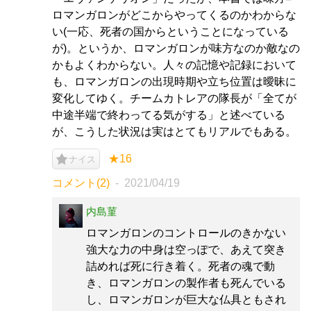
ロマンガロンがどこからやってくるのかわからな
い(一応、死者の国からということになっている
が)。というか、ロマンガロンが味方なのか敵なの
かもよくわからない。人々の記憶や記録において
も、ロマンガロンの出現時期や立ち位置は曖昧に
変化してゆく。チームカトレアの隊長が「全てが
中途半端で終わってる気がする」と述べている
が、こうした状況は実はとてもリアルでもある。
★16
ナイス
コメント(2)
2021/04/19
内島菫
ロマンガロンのコントロールのきかない
強大な力の中身は空っぽで、あえて突き
詰めれば死に行き着く。死者の魂で動
き、ロマンガロンの製作者も死んでいる
し、ロマンガロンが巨大な仏具ともされ