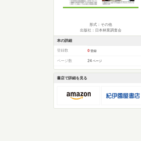
形式：その他
出版社：日本林業調査会
本の詳細
登録数
0
登録
ページ数
24
ページ
書店で詳細を見る