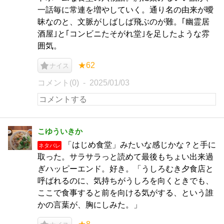
一話毎に常連を増やしていく。通り名の由来が曖
昧なのと、文脈がしばしば飛ぶのが難。｢幽霊居
酒屋｣と｢コンビニたそがれ堂｣を足したような雰
囲気。
★62
ナイス
コメント(0)
2025/01/03
こゆういきか
「はじめ食堂」みたいな感じかな？と手に
ネタバレ
取った。サラサラっと読めて最後もちょい出来過
ぎハッピーエンド。好き。「うしろむき夕食店と
呼ばれるのに、気持ちがうしろを向くときでも、
ここで食事すると前を向ける気がする、という誰
かの言葉が、胸にしみた。」