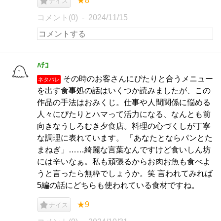
★8
ナイス
コメント(0)
2024/11/15
ﾊﾁｺ
その時のお客さんにぴたりと合うメニュー
ネタバレ
を出す食事処の話はいくつか読みましたが、この
作品の手法はおみくじ。仕事や人間関係に悩める
人々にぴたりとハマって活力になる、なんとも前
向きなうしろむき夕食店。料理の心づくしが丁寧
な調理に表れています。 「あなたとならパンとた
まねぎ」……綺麗な言葉なんですけど食いしん坊
には辛いなぁ。私も頑張るからお肉お魚も食べよ
うと言ったら無粋でしょうか。笑 言われてみれば
5編の話にどちらも使われている食材ですね。
★9
ナイス