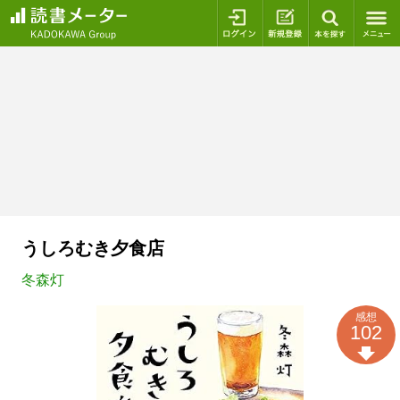
ログイン
新規登録
本を探
うしろむき夕食店
冬森灯
感想
102