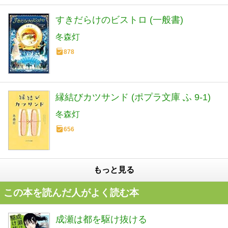
すきだらけのビストロ (一般書)
冬森灯
878
縁結びカツサンド (ポプラ文庫 ふ 9-1)
冬森灯
656
もっと見る
この本を読んだ人がよく読む本
成瀬は都を駆け抜ける