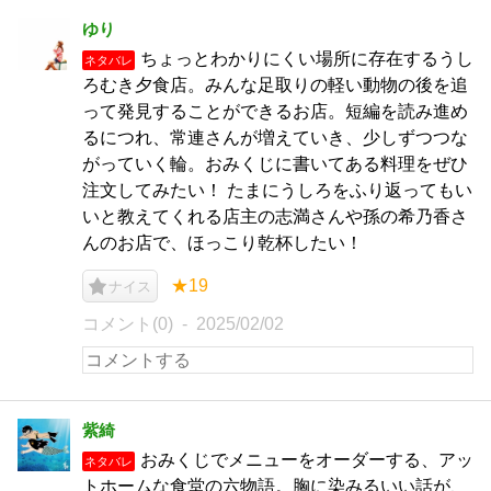
ゆり
ちょっとわかりにくい場所に存在するうし
ネタバレ
ろむき夕食店。みんな足取りの軽い動物の後を追
って発見することができるお店。短編を読み進め
るにつれ、常連さんが増えていき、少しずつつな
がっていく輪。おみくじに書いてある料理をぜひ
注文してみたい！ たまにうしろをふり返ってもい
いと教えてくれる店主の志満さんや孫の希乃香さ
んのお店で、ほっこり乾杯したい！
★19
ナイス
コメント(0)
2025/02/02
紫綺
おみくじでメニューをオーダーする、アッ
ネタバレ
トホームな食堂の六物語。胸に染みるいい話が、