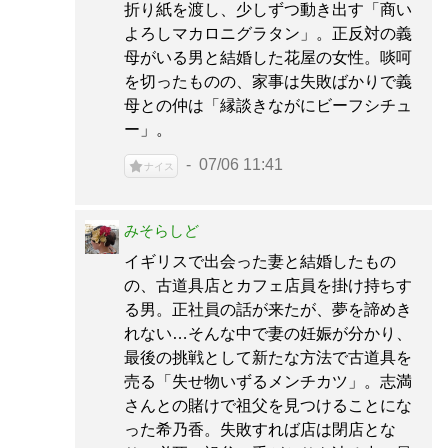
折り紙を渡し、少しずつ動き出す「商い
よろしマカロニグラタン」。正反対の義
母がいる男と結婚した花屋の女性。啖呵
を切ったものの、家事は失敗ばかりで義
母との仲は「縁談きながにビーフシチュ
ー」。
07/06 11:41
ナイス
みそらしど
イギリスで出会った妻と結婚したもの
の、古道具店とカフェ店員を掛け持ちす
る男。正社員の話が来たが、夢を諦めき
れない…そんな中で妻の妊娠が分かり、
最後の挑戦として新たな方法で古道具を
売る「失せ物いずるメンチカツ」。志満
さんとの賭けで祖父を見つけることにな
った希乃香。失敗すれば店は閉店とな