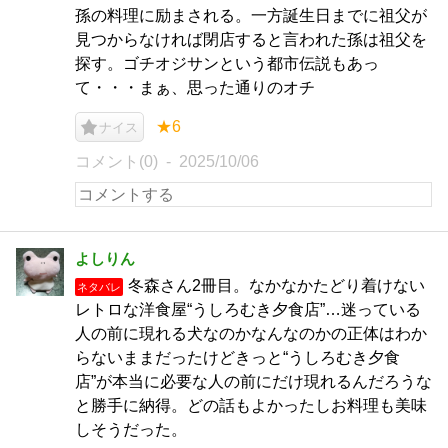
孫の料理に励まされる。一方誕生日までに祖父が
見つからなければ閉店すると言われた孫は祖父を
探す。ゴチオジサンという都市伝説もあっ
て・・・まぁ、思った通りのオチ
★6
ナイス
コメント(0)
2025/10/06
よしりん
冬森さん2冊目。なかなかたどり着けない
ネタバレ
レトロな洋食屋“うしろむき夕食店”…迷っている
人の前に現れる犬なのかなんなのかの正体はわか
らないままだったけどきっと“うしろむき夕食
店”が本当に必要な人の前にだけ現れるんだろうな
と勝手に納得。どの話もよかったしお料理も美味
しそうだった。