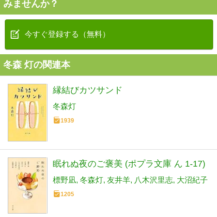
みませんか？
今すぐ登録する（無料）
冬森 灯の関連本
縁結びカツサンド
冬森灯
1939
眠れぬ夜のご褒美 (ポプラ文庫 ん 1-17)
標野凪
冬森灯
友井羊
八木沢里志
大沼紀子
1205