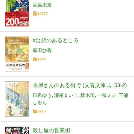
宮島未奈
12677
#台所のあるところ
原田ひ香
1444
本屋さんのある街で (文春文庫 ふ 53-2)
凪良ゆう
瀬尾まいこ
坂木司
一穂ミチ
三浦
しをん
2710
殺し屋の営業術