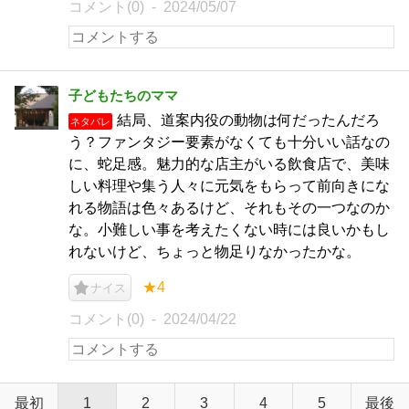
コメント(0)
2024/05/07
子どもたちのママ
結局、道案内役の動物は何だったんだろ
ネタバレ
う？ファンタジー要素がなくても十分いい話なの
に、蛇足感。魅力的な店主がいる飲食店で、美味
しい料理や集う人々に元気をもらって前向きにな
れる物語は色々あるけど、それもその一つなのか
な。小難しい事を考えたくない時には良いかもし
れないけど、ちょっと物足りなかったかな。
★4
ナイス
コメント(0)
2024/04/22
最初
1
2
3
4
5
最後