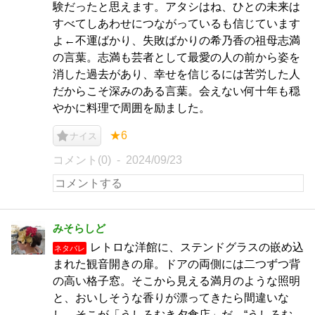
験だったと思えます。アタシはね、ひとの未来は
すべてしあわせにつながっているも信じています
よ←不運ばかり、失敗ばかりの希乃香の祖母志満
の言葉。志満も芸者として最愛の人の前から姿を
消した過去があり、幸せを信じるには苦労した人
だからこそ深みのある言葉。会えない何十年も穏
やかに料理で周囲を励ました。
★6
ナイス
コメント(0)
2024/09/23
みそらしど
レトロな洋館に、ステンドグラスの嵌め込
ネタバレ
まれた観音開きの扉。ドアの両側には二つずつ背
の高い格子窓。そこから見える満月のような照明
と、おいしそうな香りが漂ってきたら間違いな
し。そこが「うしろむき夕食店」だ。“うしろむ