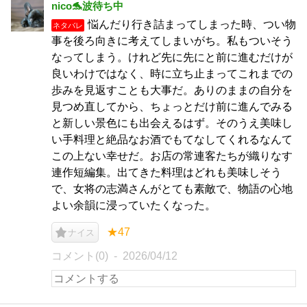
nico🐬波待ち中
悩んだり行き詰まってしまった時、つい物
ネタバレ
事を後ろ向きに考えてしまいがち。私もついそう
なってしまう。けれど先に先にと前に進むだけが
良いわけではなく、時に立ち止まってこれまでの
歩みを見返すことも大事だ。ありのままの自分を
見つめ直してから、ちょっとだけ前に進んでみる
と新しい景色にも出会えるはず。そのうえ美味し
い手料理と絶品なお酒でもてなしてくれるなんて
この上ない幸せだ。お店の常連客たちが織りなす
連作短編集。出てきた料理はどれも美味しそう
で、女将の志満さんがとても素敵で、物語の心地
よい余韻に浸っていたくなった。
★47
ナイス
コメント(0)
2026/04/12