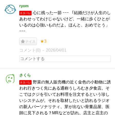
ryom
心に残った一節 ｰｰｰ 「結婚だけが人生のし
ネタバレ
あわせってわけじゃないけど、一緒に歩くひとが
いるのは心強いものだよ。ほんと、おめでとう」
ｰｰｰ
★3
ナイス
コメント(0)
2026/04/01
さくら
野菜の無人販売機の近く金色の小動物に誘
ネタバレ
われ行きつく先にある通称うしろむき夕食店。そ
こではクジを引いてお料理を注文するという珍し
いシステムが。それを取材したいと訪れるラジオ
の新人パーソナリティ、芽が出ない骨董品屋、医
師に見下される？MRなどが訪れ、店主と店主の