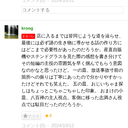
コメント(0)
2024/10/31
kroog
店に入るまでは皆同じような道を辿らせ、
ネタバレ
最後には必ず謎の生き物に導かせる話の作り方に
はどこまで必要性があったのだろうか。産直自販
機やステンドグラスを見た際の感想を書き分けて
その短編の主役の雰囲気を早く掴んでもらう意図
なのかなと思ったけど。 一の皿、放送事故寸前の
箇所への振りは丁寧にあったので分かりやすかっ
たけどそれでも笑えた。 五の皿、おじいちゃま探
しはちょっとごちゃごちゃした印象。 おまけの小
皿、八百禅の主人視点。客側に移った志満さん視
点では駄目だったのだろうか。
★4
ナイス
コメント(0)
2024/10/12