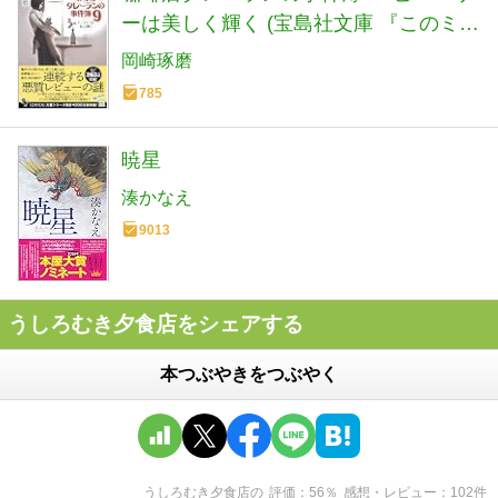
ーは美しく輝く (宝島社文庫 『このミ
ス』大賞シリーズ)
岡崎琢磨
785
暁星
湊かなえ
9013
うしろむき夕食店をシェアする
本つぶやきをつぶやく
うしろむき夕食店
の
評価
56
％
感想・レビュー
102
件