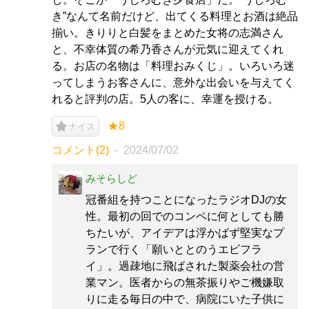
き”なんて名前だけど、出てくる料理とお酒は絶品
揃い。きりりと白髪をまとめた女将の志満さん
と、不幸体質の希乃香さんが元気に迎えてくれ
る。お店の名物は「料理おみくじ」。いろいろ迷
ってしまうお客さんに、意外な出会いを与えてく
れると評判の店。5人の客に、幸運を授ける。
★8
ナイス
コメント(2)
2024/07/02
みそらしど
冠番組を持つことになったラジオDJの女
性。最初の回でのコンペに何としても勝
ちたいが、アイデアは浮かばず堅実なプ
ランで行く「願いととのうエビフラ
イ」。過疎地に飛ばされた製薬会社の営
業マン。医者からの無茶振りやご機嫌取
りに走る毎日の中で、病院にいた子供に