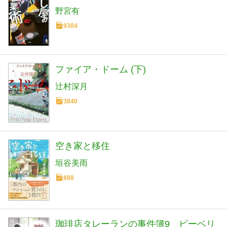
野宮有
9304
ファイア・ドーム (下)
辻村深月
3840
空き家と移住
垣谷美雨
888
珈琲店タレーランの事件簿9 ピーベリ