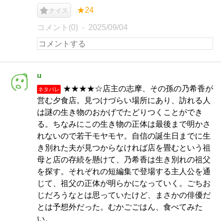
★24
ナイス
コメント(0)
2025/09/04
u
★★★★☆店主の志摩、その孫の乃希香が
ネタバレ
営む夕食店。見つけづらい場所にあり、訪れる人
は謎の生き物のおかげでたどりつくことができ
る。ちなみにこの生き物の正体は最後まで明かさ
れないので若干モヤモヤ。自信の誕生日までに生
き別れた夫が見つからなければ店を畳むという祖
母と店の存続を懸けて、乃希香は生き別れの祖父
を探す。それぞれの短編集で登場する主人公を通
じて、祖父の正体が明らかになっていく。ごちお
じだろうなとは思っていたけど、まさかの俳優だ
とは予想外だった。むかごごはん、食べてみた
い。