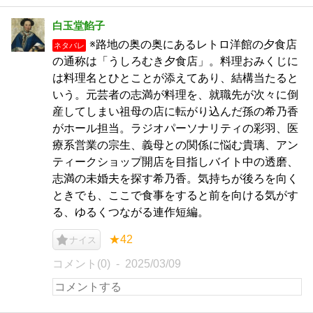
白玉堂餡子
※路地の奥の奥にあるレトロ洋館の夕食店
ネタバレ
の通称は「うしろむき夕食店」。料理おみくじに
は料理名とひとことが添えてあり、結構当たると
いう。元芸者の志満が料理を、就職先が次々に倒
産してしまい祖母の店に転がり込んだ孫の希乃香
がホール担当。ラジオパーソナリティの彩羽、医
療系営業の宗生、義母との関係に悩む貴璃、アン
ティークショップ開店を目指しバイト中の透磨、
志満の未婚夫を探す希乃香。気持ちが後ろを向く
ときでも、ここで食事をすると前を向ける気がす
る、ゆるくつながる連作短編。
★42
ナイス
コメント(0)
2025/03/09