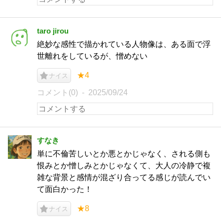
taro jirou
絶妙な感性で描かれている人物像は、ある面で浮
世離れをしているが、憎めない
★4
ナイス
コメント(0)
2025/09/24
すなき
単に不倫苦しいとか悪とかじゃなく、される側も
恨みとか憎しみとかじゃなくて、大人の冷静で複
雑な背景と感情が混ざり合ってる感じが読んでい
て面白かった！
★8
ナイス