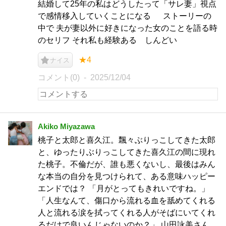
結婚して25年の私はどうしたって「サレ妻」視点
で感情移入していくことになる ストーリーの
中で 夫が妻以外に好きになった女のことを語る時
のセリフ それ私も経験ある しんどい
★4
ナイス
コメント(0)
2025/12/04
Akiko Miyazawa
桃子と太郎と喜久江。飄々ぶりっこしてきた太郎
と、ゆったりぶりっこしてきた喜久江の間に現れ
た桃子。不倫だが、誰も悪くないし、最後はみん
な本当の自分を見つけられて、ある意味ハッピー
エンドでは？ 「月がとってもきれいですね。」
「人生なんて、傷口から流れる血を舐めてくれる
人と流れる涙を拭ってくれる人がそばにいてくれ
るだけで良いんじゃないのか？」 山田詠美さん、