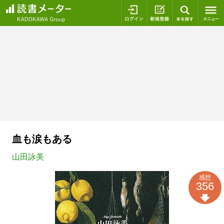
ログイン
新規登録
本を探
血も涙もある
山田詠美
感想
356