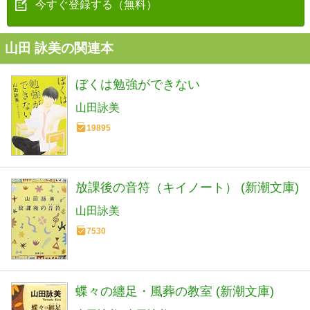
今すぐ登録する（無料）
山田 詠美の関連本
ぼくは勉強ができない
山田詠美
19895
放課後の音符（キイノート） (新潮文庫)
山田詠美
7530
蝶々の纏足・風葬の教室 (新潮文庫)