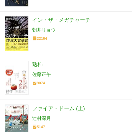
イン・ザ・メガチャーチ
朝井リョウ
22104
熟柿
佐藤正午
9074
ファイア・ドーム (上)
辻村深月
5147