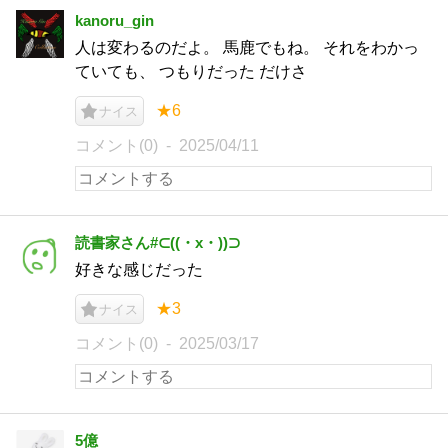
kanoru_gin
人は変わるのだよ。 馬鹿でもね。 それをわかっ
ていても、 つもりだった だけさ
★6
ナイス
コメント(0)
2025/04/11
読書家さん#⊂((・x・))⊃
好きな感じだった
★3
ナイス
コメント(0)
2025/03/17
5億