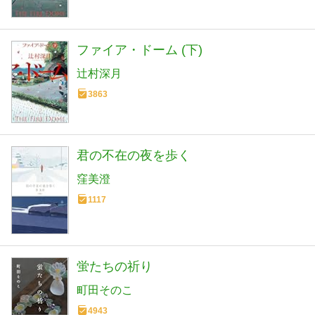
ファイア・ドーム (下)
辻村深月
3863
君の不在の夜を歩く
窪美澄
1117
蛍たちの祈り
町田そのこ
4943