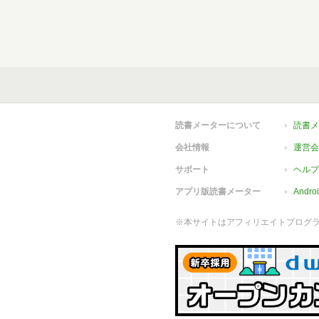
読書メーターについて
読書メ
会社情報
運営会
サポート
ヘルプ
アプリ版読書メーター
Andr
※本サイトはアフィリエイトプログ