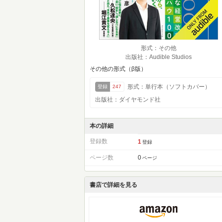
形式：その他
出版社：Audible Studios
その他の形式（β版）
形式：単行本（ソフトカバー）
登録
247
出版社：ダイヤモンド社
本の詳細
登録数
1
登録
ページ数
0
ページ
書店で詳細を見る