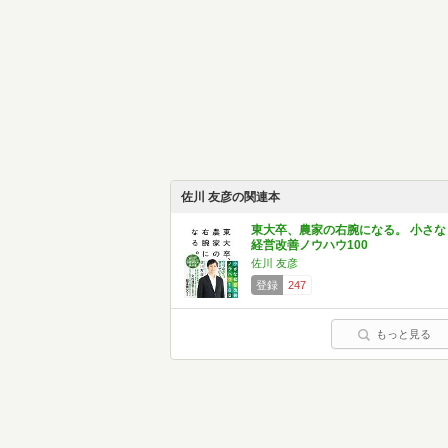
佐川 友彦の関連本
東大卒、農家の右腕になる。 小さな
経営改善ノウハウ100
佐川 友彦
登録
247
もっと見る