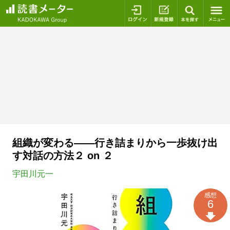
ログイン
新規登録
本を探
組織が変わる――行き詰まりから一歩抜け出
す対話の方法２ on ２
宇田川元一
感想
6