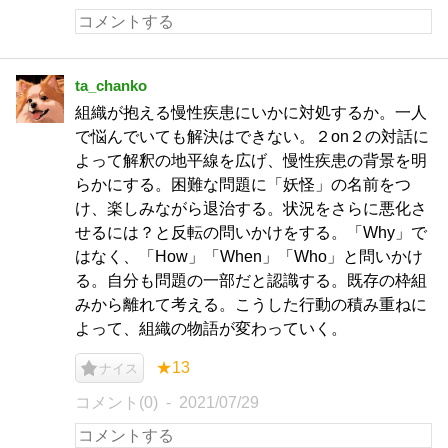
ta_chanko
組織が抱える慢性疾患にいかに対処するか。一人
で悩んでいても解決はできない。２on２の対話に
よって解釈の地平線を広げ、慢性疾患の背景を明
らかにする。困難な問題に「妖怪」の名前をつ
け、楽しみながら退治する。状況をさらに悪化さ
せるには？と反転の問いかけをする。「Why」で
はなく、「How」「When」「Who」と問いかけ
る。自分も問題の一部だと認識する。既存の枠組
みから離れて考える。こうした行動の積み重ねに
よって、組織の物語が変わっていく。
★13
ナイス
コメント(0)
2021/07/29