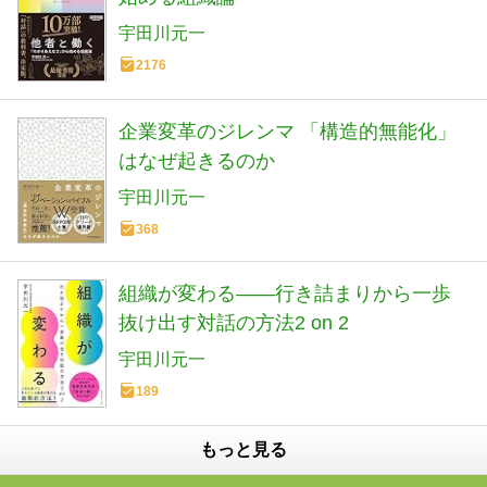
宇田川元一
2176
企業変革のジレンマ 「構造的無能化」
はなぜ起きるのか
宇田川元一
368
組織が変わる――行き詰まりから一歩
抜け出す対話の方法2 on 2
宇田川元一
189
もっと見る