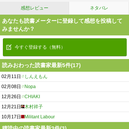
感想レビュー
ネタバレ
あなたも読書メーターに登録して感想を投稿して
みませんか？
今すぐ登録する（無料）
読みおわった読書家最新5件(17)
02月11日
しんえもん
02月08日
Nopa
12月26日
CHIAKI
12月21日
木村祥子
10月17日
Militant Labour
積読中の読書家最新3件(3)