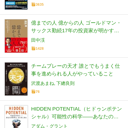
3635
億までの人 億からの人 ゴールドマン・
サックス勤続17年の投資家が明かす
「兆人」のマインド
田中渓
1428
チームプレーの天才 誰とでもうまく仕
事を進められる人がやっていること
沢渡あまね
下總良則
76
HIDDEN POTENTIAL（ヒドゥンポテン
シャル）可能性の科学――あなたの限
界は、まだ先にある (単行本)
アダム・グラント