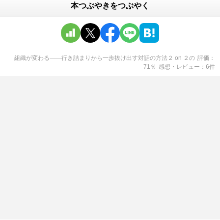
本つぶやきをつぶやく
組織が変わる――行き詰まりから一歩抜け出す対話の方法２ on ２
の
評価
71
％
感想・レビュー
6
件