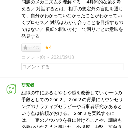
問題のメカニズムを理解する 4具体的な策を考
える／ 対話するとは、相手の想定外の言動を通じ
て、自分がわかっていなかったことがわかってい
くプロセス／ 対話はわかり合うことを目指すもの
ではない／ 反転の問いかけ で困りごとの意味を
発見する
★4
ナイス
コメント(0)
2021/09/18
研究者
組織の中にあるもやもや感を改善していく一つの
手段としての２on２。２on２の背景にカウンセリ
ングのナラティブセラピーや当事者研究があると
いう点は信頼がおける。 ２on２を実践するに
は、一定のノウハウを身に付けることや、訓練も
必要なのだろうと感じた。小規模、中堅、前向き