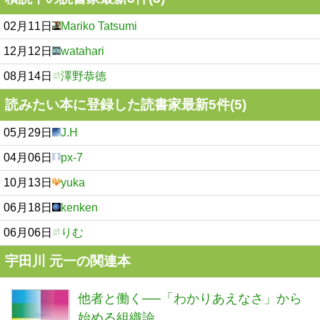
02月11日
Mariko Tatsumi
12月12日
watahari
08月14日
澤野恭徳
読みたい本に登録した読書家最新5件(5)
05月29日
J.H
04月06日
px-7
10月13日
yuka
06月18日
kenken
06月06日
りむ
宇田川 元一の関連本
他者と働く──「わかりあえなさ」から
始める組織論