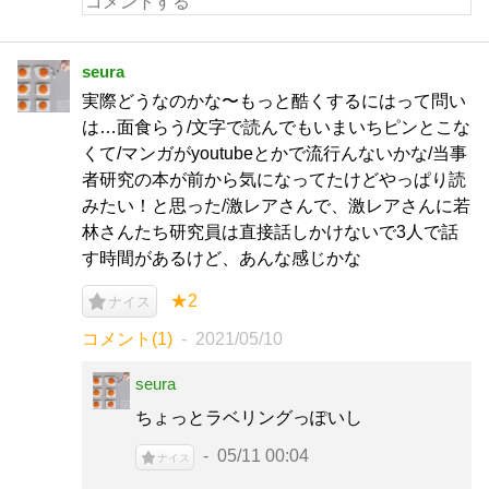
seura
実際どうなのかな〜もっと酷くするにはって問い
は…面食らう/文字で読んでもいまいちピンとこな
くて/マンガがyoutubeとかで流行んないかな/当事
者研究の本が前から気になってたけどやっぱり読
みたい！と思った/激レアさんで、激レアさんに若
林さんたち研究員は直接話しかけないで3人で話
す時間があるけど、あんな感じかな
★2
ナイス
コメント(1)
2021/05/10
seura
ちょっとラベリングっぽいし
05/11 00:04
ナイス