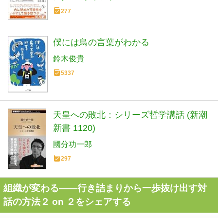
277
僕には鳥の言葉がわかる
鈴木俊貴
5337
天皇への敗北：シリーズ哲学講話 (新潮
新書 1120)
國分功一郎
297
組織が変わる――行き詰まりから一歩抜け出す対
話の方法２ on ２をシェアする