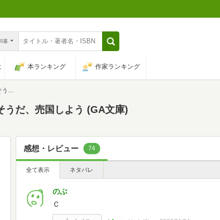
n和書
は
本ランキング
作家ランキング
文庫)
そうだ、売国しよう (GA文庫)
感想・レビュー
74
全て表示
ネタバレ
のぶ
Ｃ