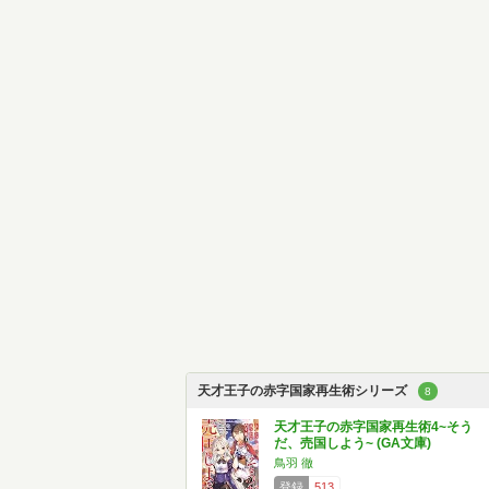
天才王子の赤字国家再生術シリーズ
8
天才王子の赤字国家再生術4~そう
だ、売国しよう~ (GA文庫)
鳥羽 徹
登録
513