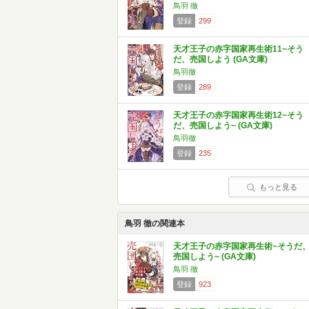
鳥羽 徹
登録
299
天才王子の赤字国家再生術11~そう
だ、売国しよう (GA文庫)
鳥羽徹
登録
289
天才王子の赤字国家再生術12~そう
だ、売国しよう~ (GA文庫)
鳥羽徹
登録
235
もっと見る
鳥羽 徹の関連本
天才王子の赤字国家再生術~そうだ
売国しよう~ (GA文庫)
鳥羽 徹
登録
923