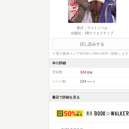
形式：ライトノベル
出版社：SBクリエイティブ
試し読みする
※電子書籍ストアBOOK☆WALKERへ移動します
本の詳細
登録数
324
登録
ページ数
224
ページ
書店で詳細を見る