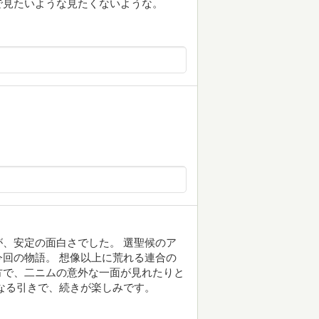
で見たいような見たくないような。
、安定の面白さでした。 選聖候のア
回の物語。 想像以上に荒れる連合の
方で、二ニムの意外な一面が見れたりと
なる引きで、続きが楽しみです。