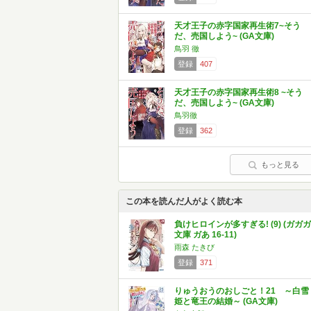
天才王子の赤字国家再生術7~そう
だ、売国しよう~ (GA文庫)
鳥羽 徹
登録
407
天才王子の赤字国家再生術8 ~そう
だ、売国しよう~ (GA文庫)
鳥羽徹
登録
362
もっと見る
この本を読んだ人がよく読む本
負けヒロインが多すぎる! (9) (ガガガ
文庫 ガあ 16-11)
雨森 たきび
登録
371
りゅうおうのおしごと！21 ～白雪
姫と竜王の結婚～ (GA文庫)