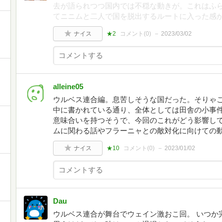
去が語られつつ国内では不穏な動きが。これはふ
てニニムと二人で国を脱出するルートに入った感
ナイス
★2
コメント(
0
)
2023/03/02
alleine05
ウルベス連合編。息苦しそうな国だった。そりゃ
中に書かれている通り、全体としては田舎の小事
意味合いを持つそうで、今回のこれがどう影響し
ムに関わる話やフラーニャとの敵対化に向けての
ナイス
★10
コメント(
0
)
2023/01/02
Dau
ウルベス連合が舞台でウェイン激おこ回。 いつか