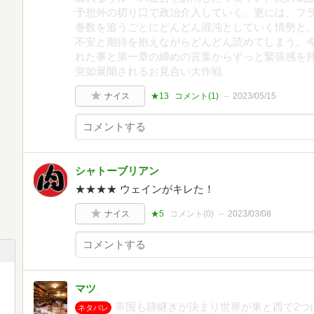
予想外の切り口で政治介入していく。更には、フラ
巻数を追うごとにどんどん混沌としていく情勢と、
不安と期待を抱えながらどんどん読めてしまう。
れた事と第一章の締めの言葉からずっと緊張感を持
突如展開されるお見合い大作戦
ナイス
★13
コメント(
1
)
2023/05/15
シャトーブリアン
★★★★ ウェインがキレた！
ナイス
★5
コメント(
0
)
2023/03/08
マツ
帝国も跡継ぎが決まり世界が東と西で2つ
ネタバレ