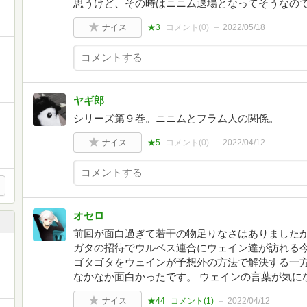
思うけど、その時はニニム退場となってそうなの
ナイス
★3
コメント(
0
)
2022/05/18
ヤギ郎
シリーズ第９巻。ニニムとフラム人の関係。
ナイス
★5
コメント(
0
)
2022/04/12
オセロ
前回が面白過ぎて若干の物足りなさはありましたが
、
ガタの招待でウルベス連合にウェイン達が訪れる今
ゴタゴタをウェインが予想外の方法で解決する一
なかなか面白かったです。 ウェインの言葉が気に
ナイス
★44
コメント(
1
)
2022/04/12