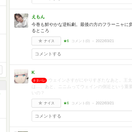
えもん
今巻も鮮やかな逆転劇。最後の方のフラーニャに
るところ
ナイス
★6
コメント(
0
)
2022/03/21
K
ウェインさすがにやりすぎたなあと。王
ネタバレ
は…。あと、ニニムってウェインの側近という重
いの？
ナイス
★6
コメント(
0
)
2022/03/21