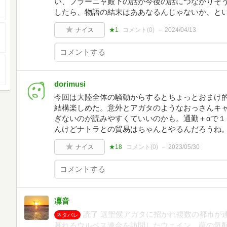
い、フラーニャ殿下の話が今後の話につながりそ
したら、物語の結末はああなるんじゃないか、と
ナイス
★1
コメント(
0
)
2024/04/13
dorimusi
今回は大陸全体の騒動からするとちょっとおまけ
結構楽しめた。意外とアガタのようなおっさんキ
ぎないのが読みやすくていいのかも。通勤＋αで
んけどナトラとの貿易はちゃんとやるんだろうね
ナイス
★18
コメント(
0
)
2023/05/30
凜音
読了 選聖侯アガタに招かれ複数の都市が
ネタバレ
暮れるウルベス連合を訪問したウェイン。罠の気