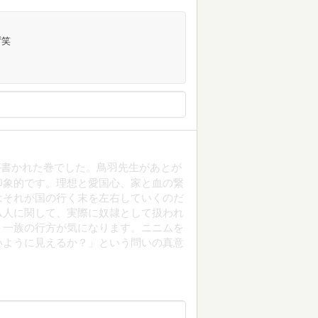
ず笑
が書かれた巻でした。鳥羽先生があとが
印象的です。理想と愛国心、家と血の繋
はそれが国の行く末を左右していくのだ
ム人に関して、実際に奴隷として扱われ
、一族の行方が気になります。ニニムを
いように見えるか？」という問いの真意