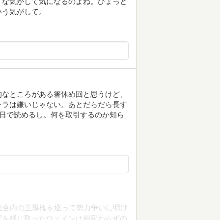
うな気がして気になるのよね。ひょっと
いう気がして。
的なところがある箸休め回と思うけど、
ャラは嫌いじゃない。あとだらだら長す
１日で読めるし。何を取引するのか知ら
。
連合内の主導権を巡って勢力争いに明け
配を感じ取ったウェインは相変わらずの