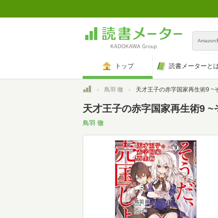
Amazo
トップ
読書メーターと
トップ
鳥羽 徹
天才王子の赤字国家再生術9 ~そうだ、売国しよう (GA
天才王子の赤字国家再生術9 ~
鳥羽 徹