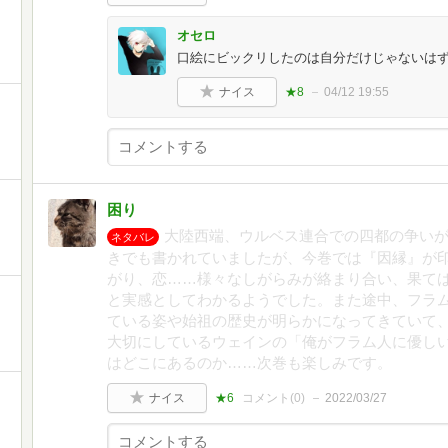
オセロ
口絵にビックリしたのは自分だけじゃないは
ナイス
★8
04/12 19:55
困り
大陸西端、ウルベス連合での四都の争い
ネタバレ
きでも書かれていましたが、今巻では『因縁』が
がり、恋……様々なしがらみが絡まり合い、果て
と実感としてわかるようでした。また途中、フラ
ている姿や始祖の歴史が明らかになってきていて
大切にしているウェインの「俺がフラム人に優し
はどこにあるのか……次巻も楽しみです。
ナイス
★6
コメント(
0
)
2022/03/27