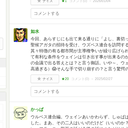
ナイス
★1
コメント(
0
)
2026/01/04
如水
今回、あらすじにも出て来る通りに「よし、裏切
聖候アガタの招待を受け、ウズベス連合を訪問す
其々特徴の有る都市間が主導権争いが繰り広げら
て有利な条件をウェインは引き出す事が出来るの
の会議で出る答えとは？と言う御話。いや～、ウ
高過ぎる）😱そんな手で切り崩すの？と言う驚愕
ナイス
★20
コメント(
0
)
2025/02/27
かっぱ
ウルベス連合編。ウェインあいかわらず、しゅぱ
した。まあ、その二人はいいのだけど（いいのか