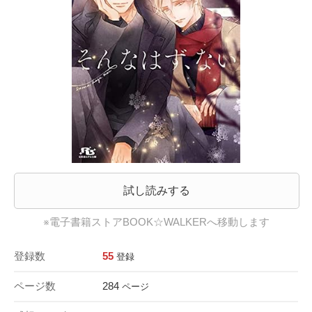
試し読みする
※電子書籍ストアBOOK☆WALKERへ移動します
登録数
55
登録
ページ数
284
ページ