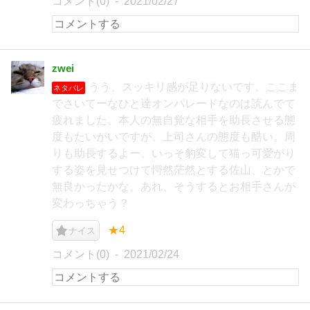
コメント(0)
2021/02/27
zwei
うう、スッキリ感が足りないです。ここま
ネタバレ
でさいてーなひと達オンパレードなのは読んでて
疲れました。本人の無自覚な相手を助長させる態
度もたいがいですが。上司さんの態度も酷い。周
りも助長するよー。いっそ豹変して猫っ可愛がり
する姿を見せつけて愕然茫然とする佐山、とかで
無良かったかな。あれ、そうするとお相手さんが
変わっちゃう？
★4
ナイス
コメント(0)
2021/02/24