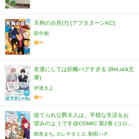
天狗の台所(7) (アフタヌーンKC)
田中相
99
友達にしては距離バグすぎる (BeLuck文
庫)
伊達きよ
61
捨てられ公爵夫人は、平穏な生活をお
望みのようです@COMIC 第2巻 (コロ
ナ・コミックス)
柑奈まち
カレヤタミエ
駒田ハチ