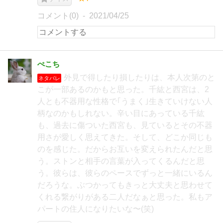
コメント(0)
2021/04/25
ぺこち
外見で得したり損したりは、本人次第のと
ネタバレ
こが一部あるのかもと思った。千紘と西宮は、2
人とも不器用な性格で｢うまく｣生きていけない人
柄なのかもしれない。辛い目にあっている千紘
も、過去に傷ついた西宮も、見ているとその不器
用さが愛しく思えてきた。そして、どこか同じも
のを感じた。だからお互いを変えられたんだと思
う。ストンと相手の言葉が入ってくるんだと思
う。彼らは、彼らのペースでずっと一緒にいるん
だろうな。ぶつかってもきっと大丈夫と思わせて
くれる繋がりがある二人だなぁと思った。私もア
パートの住人になりたいな〜(笑)