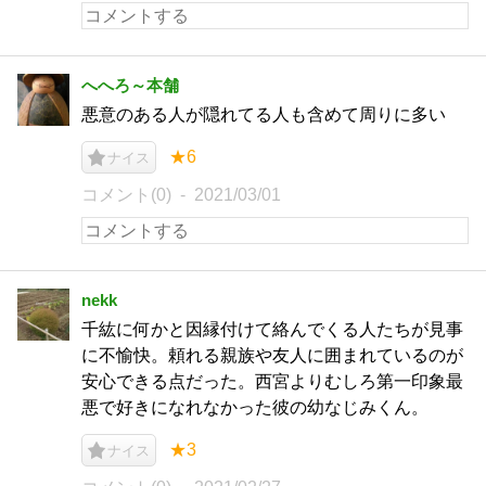
へへろ～本舗
悪意のある人が隠れてる人も含めて周りに多い
★6
ナイス
コメント(0)
2021/03/01
nekk
千紘に何かと因縁付けて絡んでくる人たちが見事
に不愉快。頼れる親族や友人に囲まれているのが
安心できる点だった。西宮よりむしろ第一印象最
悪で好きになれなかった彼の幼なじみくん。
★3
ナイス