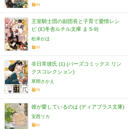
64
王室騎士団の副団長と子育て愛情レシ
ピ (幻冬舎ルチル文庫 ま 5-9)
松幸かほ
33
非日常彼氏 (1) (バーズコミックス リン
クスコレクション)
草間さかえ
76
彼が愛しているのは (ディアプラス文庫)
安西リカ
61