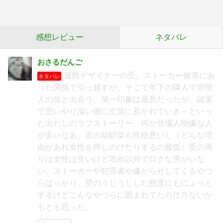
感想レビュー
ネタバレ
おさるだんご
服飾デザイナーの受。ストーカー被害にあ
ネタバレ
った関係で引っ越すが、そこで年下の隣人で管理
人の攻と出会う。第一印象は最悪だったが、誠実
で思いやり深い彼に次第に惹かれていき～といっ
た出だしのラブストーリー。何か登場人物嫌な人
が多いなあ。攻の幼馴染も性格悪いし（どんな理
由があれ女性を押しのけたりするの最低）受の周
りは女性は良いけど攻め以外でロクな男がいな
い。ストーカーや犯罪者や嫌がらせしてくるやつ
らばっかり。受のうじうじした態度にもにょっと
するけどこんなやつらに囲まれてたら仕方ないか
もとも思った。