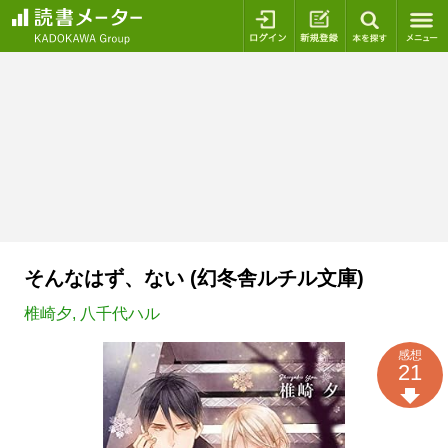
ログイン
新規登録
本を探
そんなはず、ない (幻冬舎ルチル文庫)
椎崎夕
,
八千代ハル
感想
21