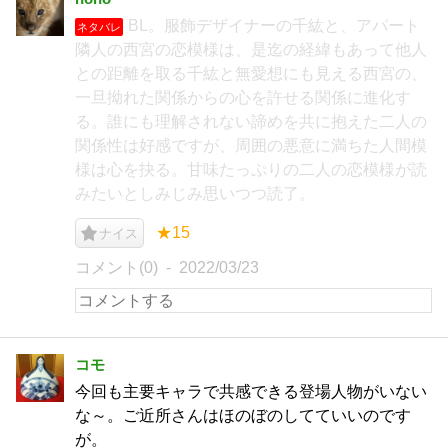
BL。服飾デザイナーの千紘と、アパート
ネタバレ
隣人の西宮の恋模様は、是迄の経緯もあって他人
との距離を取る千紘と無愛想にも見える西宮の、
一旦拗れた関係からの心を許せる関係に進化す
る。誰にも理解されない諦めを共に抱えた二人の
関係性は好感ですが、周囲の悪意に満ちた人間模
様は心を抉る。甘味たっぷりの二人の恋模様が読
みたいとしみじみ思いつつ読了。
★15
ナイス
コメント(0)
2022/03/23
コモ
今回も主要キャラで共感できる登場人物がいない
な～。ご近所さんはほのぼのしてていいのです
が。