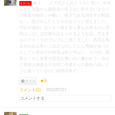
★２。 八千代さんのイラスト買い。今作
ネタバレ
もまた序盤から脇役達の主人公に対するいきなり
の態度や物言いが酷い。味方である加世子の態度
も…。投げ出したくなるのをグッと堪えました。
千紘が強気にはっきり物を言う事も出来るのに普
段はしばしば言葉を詰まらせるような話し方をす
るのでキャラがブレブレに感じました。西宮も包
容力のある良い人設定なのにどんな理由があった
としても冒頭での無視は有り得ない。その他、親
身なくせに放置や交流も無いのに嫌われているな
ど登場人物達を不自然に作者さんの都合の良いよ
うに扱っているのに納得出来ず。↓
★5
ナイス
コメント(1)
2022/07/27
nono