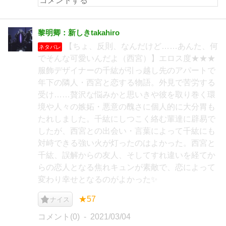
黎明卿：新しきtakahiro
【ちょ、反則、なんだけど……あんた、何
ネタバレ
でそんな可愛いんだよ（西宮）】エロス度★★★
服飾デザイナーの千紘が引っ越し先のアパートで
年下の隣人・西宮と恋する物語。外見で苦労する
受け……贅沢な悩みかと思いきや彼を取り巻く環
境や人々の嫉妬・悪意の醜さに個人的に大分胃も
たれしました。千紘にしつこく絡む輩達に辟易で
したが、西宮との出会い・言葉によって千紘にも
対峙できる強い火が灯ったのはよかった。西宮と
千紘、誤解からの友人、そしてすれ違いを経てか
らの恋人となる焦れキュンが素敵で、恋によって
変わり幸せとなるのがよかった✨
★57
ナイス
コメント(0)
2021/03/04