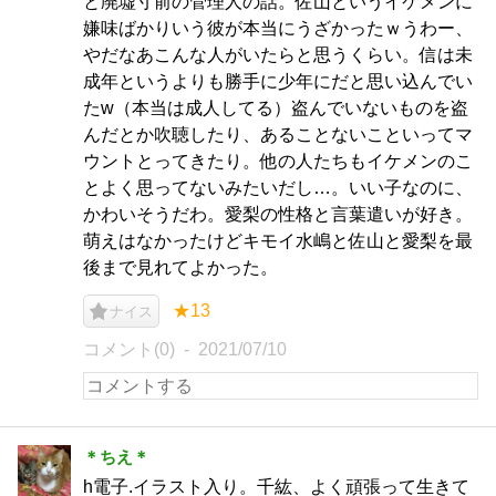
と廃墟寸前の管理人の話。佐山というイケメンに
嫌味ばかりいう彼が本当にうざかったｗうわー、
やだなあこんな人がいたらと思うくらい。信は未
成年というよりも勝手に少年にだと思い込んでい
たw（本当は成人してる）盗んでいないものを盗
んだとか吹聴したり、あることないこといってマ
ウントとってきたり。他の人たちもイケメンのこ
とよく思ってないみたいだし…。いい子なのに、
かわいそうだわ。愛梨の性格と言葉遣いが好き。
萌えはなかったけどキモイ水嶋と佐山と愛梨を最
後まで見れてよかった。
★13
ナイス
コメント(0)
2021/07/10
＊ちえ＊
h電子.イラスト入り。千紘、よく頑張って生きて