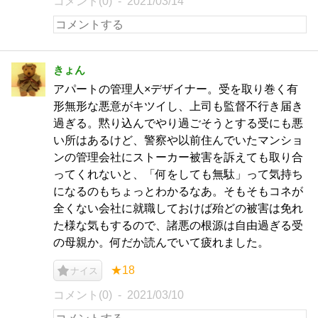
コメント(0)
2021/03/14
きょん
アパートの管理人×デザイナー。受を取り巻く有
形無形な悪意がキツイし、上司も監督不行き届き
過ぎる。黙り込んでやり過ごそうとする受にも悪
い所はあるけど、警察や以前住んでいたマンショ
ンの管理会社にストーカー被害を訴えても取り合
ってくれないと、「何をしても無駄」って気持ち
になるのもちょっとわかるなあ。そもそもコネが
全くない会社に就職しておけば殆どの被害は免れ
た様な気もするので、諸悪の根源は自由過ぎる受
の母親か。何だか読んでいて疲れました。
★18
ナイス
コメント(0)
2021/03/10