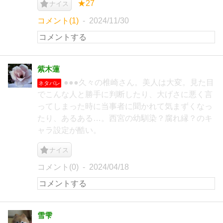
★27
ナイス
コメント(1)
2024/11/30
紫木蓮
●●●久々の椎崎さん。美人は大変。見た目
ネタバレ
でこんな人と勝手に判断したり、大げさに悪く言
ってしまった時に当事者に聞かれて気まずくなっ
たり、あるある…。西宮の幼馴染？腐れ縁？のキ
ャラ設定が酷い。
ナイス
コメント(0)
2024/04/18
雪雫