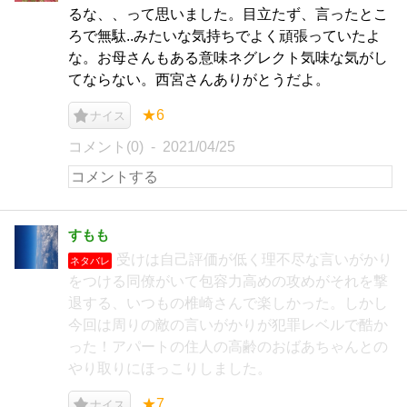
るな、、って思いました。目立たず、言ったとこ
ろで無駄..みたいな気持ちでよく頑張っていたよ
な。お母さんもある意味ネグレクト気味な気がし
てならない。西宮さんありがとうだよ。
★6
ナイス
コメント(0)
2021/04/25
すもも
受けは自己評価が低く理不尽な言いがかり
ネタバレ
をつける同僚がいて包容力高めの攻めがそれを撃
退する、いつもの椎崎さんで楽しかった。しかし
今回は周りの敵の言いがかりが犯罪レベルで酷か
った！アパートの住人の高齢のおばあちゃんとの
やり取りにほっこりしました。
★7
ナイス