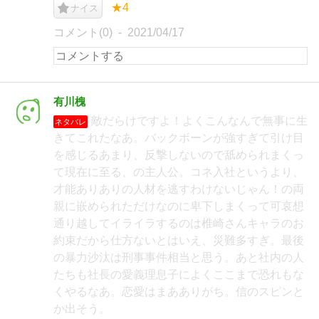
★4
ナイス
コメント(0)
2021/04/17
有川槐
敵だらけですよ！よくこんなんで無事に生
ネタバレ
きてこれたなあ。バックボーンが強すぎて引け目
を感じるあまり、反撃しないので舐められまくっ
て現在に至る、の主人公。コネ入社というより、
才能ありありの人材を逃すわけないじゃん！の両
親に嵌められただけなのに卑下しまくって可哀想
通り越してイライラするのは椎崎さんキャラのお
約束だから仕方ないとはいえ、災難多すぎ。最後
の暴力沙汰は刑事事件相当と思う。あと社内の人
たちも社長の愛義理息子によくここまで恐れもな
くやるなあ。恋愛はまあありがち。信のスピンと
か出そう。