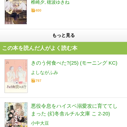
椎崎夕
穂波ゆきね
400
もっと見る
この本を読んだ人がよく読む本
きのう何食べた?(25) (モーニング KC)
よしながふみ
797
悪役令息をハイスペ溺愛攻に育ててし
まった (幻冬舎ルチル文庫 こ 2-20)
小中大豆