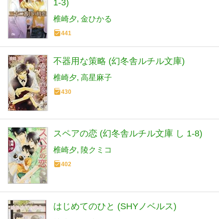
1-3)
椎崎夕
金ひかる
441
不器用な策略 (幻冬舎ルチル文庫)
椎崎夕
高星麻子
430
スペアの恋 (幻冬舎ルチル文庫 し 1-8)
椎崎夕
陵クミコ
402
はじめてのひと (SHYノベルス)