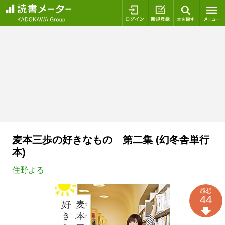
ログイン
新規登録
本を探
麦本三歩の好きなもの 第二集 (幻冬舎単行
本)
住野よる
感想
44