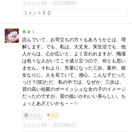
コメント(0)
2021/08/31
Ｋｅｉ
読んでいて、お苛立ちの方々もあろうかとは、理
解します。でも、私は、大丈夫。実生活でも、他
人からは、心が広いと、よく言われますが、職場
は色々な人がいてこそ成り立つので、何とも思い
ません。それより、先輩になった三歩。案外、彼
女なりに、人を見ていて、感心。こんな子だった
っけ？(笑)ただ、私の中では、なぜか、三歩は、
背の高い短髪のボーイッシュな女の子のイメージ
だったのですが。背の低いかわいい系らしい。ち
ょっとあざといかも～～✨
★112
ナイス
コメント(0)
2021/08/17