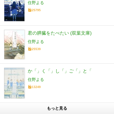
住野よる
25795
君の膵臓をたべたい (双葉文庫)
住野よる
25539
か「」く「」し「」ご「」と「
住野よる
13249
もっと見る