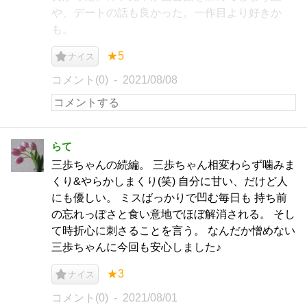
や、デートの話も良かった。一作目より好きか
も。
★5
ナイス
コメント(0)
2021/08/08
らて
三歩ちゃんの続編。 三歩ちゃん相変わらず噛みま
くり&やらかしまくり(笑) 自分に甘い、だけど人
にも優しい。 ミスばっかりで凹む毎日も 持ち前
の忘れっぽさと食い意地でほぼ解消される。 そし
て時折心に刺さることを言う。 なんだか憎めない
三歩ちゃんに今回も安心しました♪
★3
ナイス
コメント(0)
2021/08/01