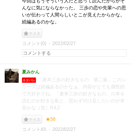
今回はもうそういう人だと思って読んだからかそ
んなに気にならなかった。 三歩の恋や先輩への思
いが伝わって人間らしいとこが見えたからかな。
続編あるのかな。
ナイス
コメント(0)
2022/02/27
夏みかん
「麦本三歩の好きなもの 第二集」このシ
ネタバレ
リーズは続編あるのかなぁ、内容がとても個性的
で大好きでね、「麦本三歩の好きなもの」の本を
読むのが好きな私と、思わず付け足したいのが本
音かな（笑）R4.2
★58
ナイス
コメント(0)
2022/02/27