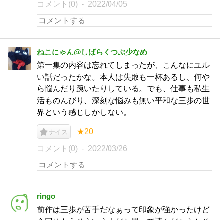
コメント(0)
2022/04/05
ねこにゃん@しばらくつぶ少なめ
第一集の内容は忘れてしまったが、こんなにユル
い話だったかな。本人は失敗も一杯あるし、何や
ら悩んだり踠いたりしている。でも、仕事も私生
活ものんびり、深刻な悩みも無い平和な三歩の世
界という感じしかしない。
★20
ナイス
コメント(0)
2022/03/26
ringo
前作は三歩が苦手だなぁって印象が強かったけど