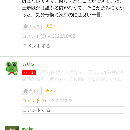
所は共感できて、楽しく読むことができました。
三歩以外は誰も名前がなくて、そこが読みにくか
った。気分転換に読むのには良い一冊。
★3
ナイス
コメント(0)
2021/10/02
カリン
自分を曲げることなく、三歩には独特の世
ネタバレ
界感がある。何があっても前向きなのがいいね。
★21
ナイス
コメント(1)
2021/09/21
ayako