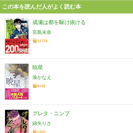
この本を読んだ人がよく読む本
成瀬は都を駆け抜ける
宮島未奈
12728
暁星
湊かなえ
9045
グレタ・ニンプ
綿矢りさ
1869