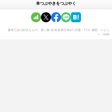
本つぶやきをつぶやく
麦本三歩の好きなもの 第二集 (幻冬舎単行本)
の
評価
77
％
感想・レビュ
ー
44
件