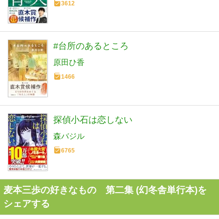
3612
#台所のあるところ
原田ひ香
1466
探偵小石は恋しない
森バジル
6765
麦本三歩の好きなもの 第二集 (幻冬舎単行本)を
シェアする