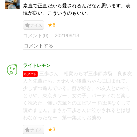
素直で正直だから愛されるんだなと思います。表
現が良い。こういうのもいい。
★6
ナイス
コメント(0)
2021/09/13
ライトレモン
三歩さん、相変わらず三歩節炸裂！良き友
ネタバレ
人と先輩たち、かわいい後輩ちゃんに囲まれて、
少しずつ進んでいる。蟹が好き、の友人とのやり
とりや、東京タワー、女の子、パーティなど楽し
く読めた。怖い先輩とのエピソードは涙なくして
読めません。まさか三歩さんに泣かされるとは思
わなかったなー…第一集よりお薦め
★3
ナイス