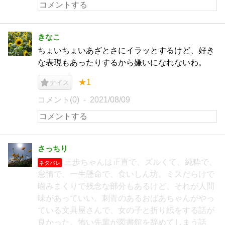
きなこ
ちょいちょいあざとさにイラッとするけど、好き
な表現もあったりするから嫌いになれないわ。
★1
ナイス
コメント(0)
2021/08/09
さっちり
三歩ちゃんは正直で、ズルくて、純粋で、
ネタバレ
怠惰で、一生懸命で、食いしん坊。ミスだらけで
噛みまくりで残念な部分もあるけど、それが人間
味があっていい。刺青のあるおばあちゃんがやっ
ている文具屋さんで、女の子と折り紙をする話が
良かった。怖い先輩が図書館を辞めてしまう話