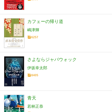
カフェーの帰り道
嶋津輝
6257
さよならジャバウォック
伊坂幸太郎
8405
青天
若林正恭