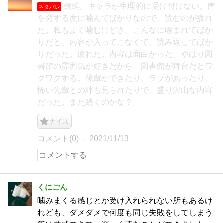
続編。キャラが生理的に受け付けない。声
ネタバレ
を発する度に噛んでばかりなので、読むのが疲れ
た。私もよく噛むけどさ。こんなに噛まれてばか
りだと、内容が入ってこなくて。読み返してばか
りだった。疲れた。内容は面白かった。やはり図
書館の雰囲気が好きだから、図書館が舞台だとワ
クワクする。後輩ができたり、ラブがあったり、
怖い先輩との絆も見られたりで、盛り沢山な内容
だった。また続くのかな？
ナイス
コメント(0)
2021/11/13
くにごん
噛みまくる感じとか受け入れられない所もあるけ
れども、ダメダメで何度も同じ失敗をしてしまう