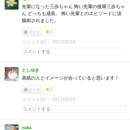
先輩になった三歩ちゃん 怖い先輩の後輩三歩ちゃ
ん どっちも成長。 怖い先輩とのエピソードに涙
腺刺されました。
★2
ナイス
コメント(0)
2021/09/18
としゆき
表紙の人とイメージが合っていると思います！
★1
ナイス
コメント(0)
2021/09/18
naka