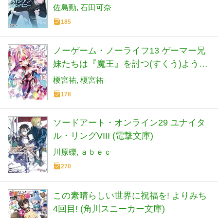
佐島勤
石田可奈
185
ノーゲーム・ノーライフ13 ゲーマー兄
妹たちは『魔王』を討つ(すくう)ようで
す (MF文庫J)
榎宮祐
榎宮祐
178
ソードアート・オンライン29 ユナイタ
ル・リングVIII (電撃文庫)
川原礫
ａｂｅｃ
270
この素晴らしい世界に祝福を! よりみち
4回目! (角川スニーカー文庫)