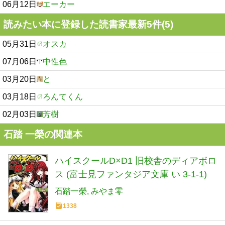
06月12日
エーカー
読みたい本に登録した読書家最新5件(5)
05月31日
オスカ
07月06日
中性色
03月20日
と
03月18日
ろんてくん
02月03日
芳樹
石踏 一榮の関連本
ハイスクールD×D1 旧校舎のディアボロ
ス (富士見ファンタジア文庫 い 3-1-1)
石踏一榮
みやま零
1338