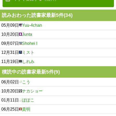
読みおわった読書家最新5件(34)
05月09日
Yuu-4chan
10月20日
Junta
09月07日
Shohei I
12月31日
ミスト
11月19日
しれみ
積読中の読書家最新5件(9)
06月02日
こう
10月20日
ナカショー
01月11日
ぽぽこ
06月25日
貴明