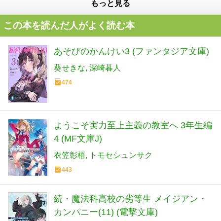
もっと見る
この本を読んだ人がよく読む本
あそびのかんけい3 (ファンタジア文庫)
葵せきな
深崎暮人
474
ようこそ実力至上主義の教室へ 3年生編
4 (MF文庫J)
衣笠彰梧
トモセシュンサク
443
続・魔法科高校の劣等生 メイジアン・
カンパニー(11) (電撃文庫)