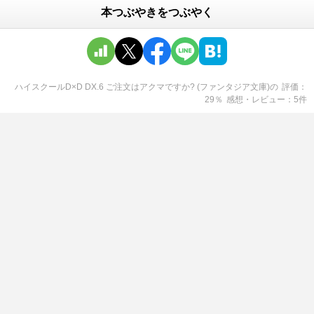
本つぶやきをつぶやく
ハイスクールD×D DX.6 ご注文はアクマですか? (ファンタジア文庫)
の
評価
29
％
感想・レビュー
5
件