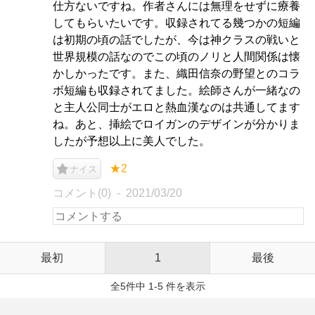
仕方ないですね。作者さんには無理をせずに療養
してもらいたいです。収録されてる幾つかの短編
は初期の頃の話でしたが、今は神クラスの戦いと
世界規模の話なのでこの頃のノリと人間関係は懐
かしかったです。また、織田信奈の野望とのコラ
ボ短編も収録されてました。絵師さんが一緒なの
と主人公同士がエロと熱血漢なのは共通してます
ね。あと、挿絵でロイガンのデザインが分かりま
したが予想以上に美人でした。
★2
ナイス
コメント(0)
2021/03/20
最初
1
最後
全5件中 1-5 件を表示