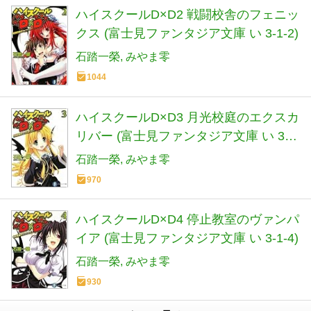
ハイスクールD×D2 戦闘校舎のフェニッ
クス (富士見ファンタジア文庫 い 3-1-2)
石踏一榮
みやま零
1044
ハイスクールD×D3 月光校庭のエクスカ
リバー (富士見ファンタジア文庫 い 3-1-
3)
石踏一榮
みやま零
970
ハイスクールD×D4 停止教室のヴァンパ
イア (富士見ファンタジア文庫 い 3-1-4)
石踏一榮
みやま零
930