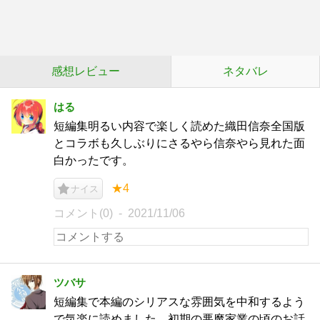
感想レビュー
ネタバレ
はる
短編集明るい内容で楽しく読めた織田信奈全国版
とコラボも久しぶりにさるやら信奈やら見れた面
白かったです。
★4
ナイス
コメント(0)
2021/11/06
ツバサ
短編集で本編のシリアスな雰囲気を中和するよう
で気楽に読めました。初期の悪魔家業の頃のお話