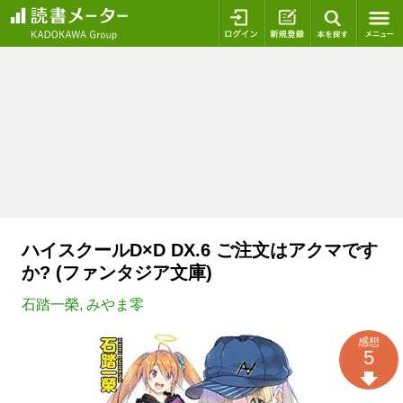
ログイン
新規登録
本を探
ハイスクールD×D DX.6 ご注文はアクマです
か? (ファンタジア文庫)
石踏一榮
,
みやま零
感想
5