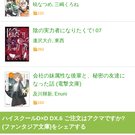
暁なつめ
三嶋くろね
122
陰の実力者になりたくて! 07
逢沢大介
東西
202
会社の妹属性な後輩と、秘密の友達に
なった話 (電撃文庫)
及川輝新
Enuni
102
ハイスクールD×D DX.6 ご注文はアクマですか?
(ファンタジア文庫)をシェアする