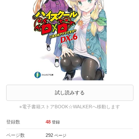
試し読みする
※電子書籍ストアBOOK☆WALKERへ移動します
登録数
48
登録
ページ数
292
ページ