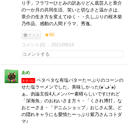
り子」フラワーひとみの訳ありどん底芸人と章介
の一か月の共同生活、笑いと切なさと温かさは、
章介の生き方を変えてゆく・・久しぶりの桜木柴
乃作品、感動の人間ドラマ、秀逸。
★90
ナイス
コメント(0)
2021/08/14
あめ
ベタベタな有塩バターたーぷりのコーンの
ネタバレ
せた塩ラーメンでした。美味しかった(๑´ڡ`๑)
ぁ。勿論主役4人メンバー素晴らしいですけれど
「深海魚」のおねいさま方々・「くされ博打」な
おとーさま・「デニムショップ」おじさん笑。ど
の隠れキャラにも愛情たーっぷり紫乃さんコトダ
マ♪