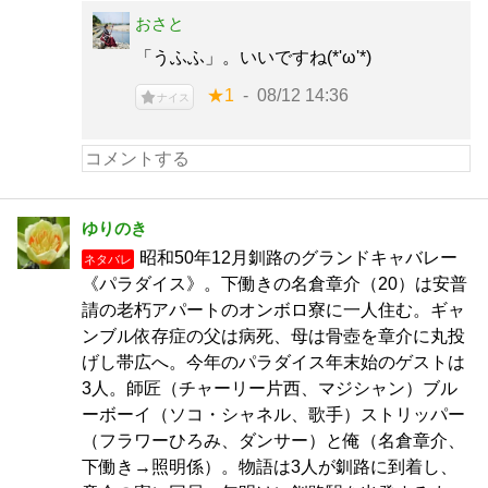
おさと
「うふふ」。いいですね(*'ω'*)
★1
08/12 14:36
ナイス
ゆりのき
昭和50年12月釧路のグランドキャバレー
ネタバレ
《パラダイス》。下働きの名倉章介（20）は安普
請の老朽アパートのオンボロ寮に一人住む。ギャ
ンブル依存症の父は病死、母は骨壺を章介に丸投
げし帯広へ。今年のパラダイス年末始のゲストは
3人。師匠（チャーリー片西、マジシャン）ブル
ーボーイ（ソコ・シャネル、歌手）ストリッパー
（フラワーひろみ、ダンサー）と俺（名倉章介、
下働き→照明係）。物語は3人が釧路に到着し、