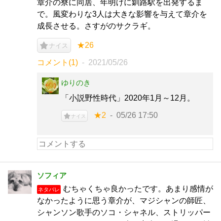
章介の寮に同居、年明けに釧路駅を出発するま
で。風変わりな3人は大きな影響を与えて章介を
成長させる。さすがのサクラギ。
★26
ナイス
コメント(1)
2021/05/26
ゆりのき
「小説野性時代」2020年1月～12月。
★2
05/26 17:50
ナイス
ソフィア
むちゃくちゃ良かったです。あまり感情が
ネタバレ
なかったように思う章介が、マジシャンの師匠、
シャンソン歌手のソコ・シャネル、ストリッパー