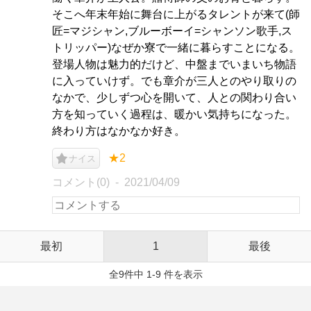
そこへ年末年始に舞台に上がるタレントが来て(師
匠=マジシャン,ブルーボーイ=シャンソン歌手,ス
トリッパー)なぜか寮で一緒に暮らすことになる。
登場人物は魅力的だけど、中盤までいまいち物語
に入っていけず。でも章介が三人とのやり取りの
なかで、少しずつ心を開いて、人との関わり合い
方を知っていく過程は、暖かい気持ちになった。
終わり方はなかなか好き。
★2
ナイス
コメント(0)
2021/04/09
最初
1
最後
全9件中 1-9 件を表示