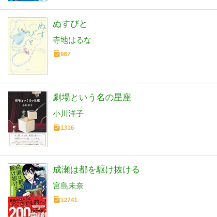
ぬすびと
寺地はるな
967
劇場という名の星座
小川洋子
1316
成瀬は都を駆け抜ける
宮島未奈
12741