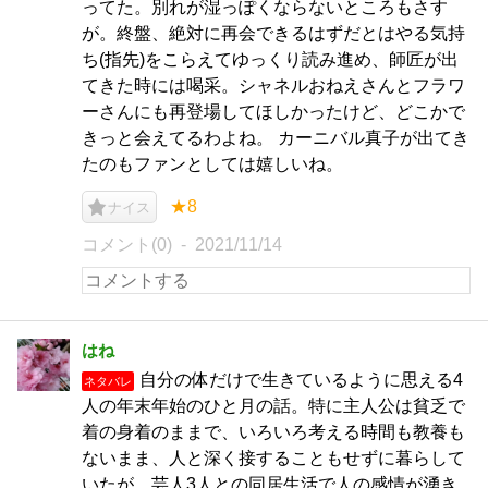
ってた。別れが湿っぽくならないところもさす
が。終盤、絶対に再会できるはずだとはやる気持
ち(指先)をこらえてゆっくり読み進め、師匠が出
てきた時には喝采。シャネルおねえさんとフラワ
ーさんにも再登場してほしかったけど、どこかで
きっと会えてるわよね。 カーニバル真子が出てき
たのもファンとしては嬉しいね。
★8
ナイス
コメント(0)
2021/11/14
はね
自分の体だけで生きているように思える4
ネタバレ
人の年末年始のひと月の話。特に主人公は貧乏で
着の身着のままで、いろいろ考える時間も教養も
ないまま、人と深く接することもせずに暮らして
いたが、芸人3人との同居生活で人の感情が湧き