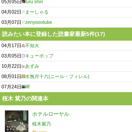
05月05日
furu shin
04月02日
まーしゃる
03月07日
zenyoootube
読みたい本に登録した読書家最新5件(17)
04月17日
不知火
03月05日
キューポップ
10月22日
あずみ
08月01日
水無月十六(ニール・フィレル)
07月24日
岬
桜木 紫乃の関連本
ホテルローヤル
桜木紫乃