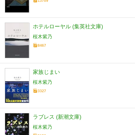
13709
ホテルローヤル (集英社文庫)
桜木紫乃
8467
家族じまい
桜木紫乃
3327
ラブレス (新潮文庫)
桜木紫乃