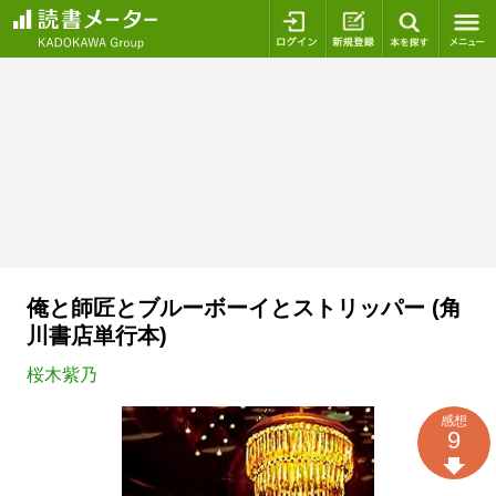
ログイン
新規登録
本を探
俺と師匠とブルーボーイとストリッパー (角
川書店単行本)
桜木紫乃
感想
9