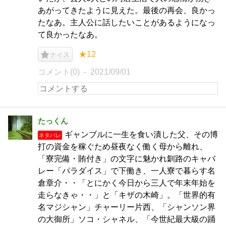
あがってきたように見えた。最後の再会、良かっ
たなあ。主人公に話したいことがあるようになっ
て良かったなあ。
★12
ナイス
コメント(0)
2021/09/01
たっくん
ギャンブルに一生を食い潰した父、その博
ネタバレ
打の資金を稼ぐため昼夜なく働く母から離れ、
「寮完備・賄付き」の文字に魅かれ釧路のキャバ
レー「パラダイス」で下働き、一人寮で暮らす名
倉章介・・「とにかく今日から三人で年末年始を
走らなきゃ・・」と「キザの木崎」。「世界的有
名マジシャン」チャーリー片西、「シャンソン界
の大御所」ソコ・シャネル、「今世紀最大級の踊