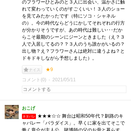
のフラワーひとみのと３人に出会い、温かさに触
れて変わっていくのがすごくいい！３人のショー
を見てみたかったです（特にソコ・シャネル
の）。今の時代ならどうにかしてそれぞれの行方
が分かりそうですが、あの時代は難しい･･･だか
らこそ最期のシーンにジーンときました（え？３
人で入居してるの？？３人のうち誰かがいるの？
出し物？え？フラワーさんは絶対に違うよね？と
ドキドキしながら予想しました）。
★9
ナイス
コメント(0)
2021/05/11
おこげ
★★★☆☆ 舞台は昭和50年代？釧路のキ
ネタバレ
ャバレー「パラダイス」。早くに家を出てそこで
働く章介が主人公。賭博師の父のお骨と暮らす。