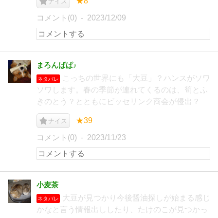
★8
ナイス
コメント(0)
2023/12/09
まろんぱぱ♪
こっちの世界にも「大豆」？ハンスがソワ
ネタバレ
ソワします。春の季節が連れてくるのは、筍とふ
きのとう？とともにビッセリンク商会が侵出？
★39
ナイス
コメント(0)
2023/11/23
小麦茶
大豆が見つかり今後醤油探しが始まる感じ
ネタバレ
かなと言う情報出ししたり、たけのこが見つかっ