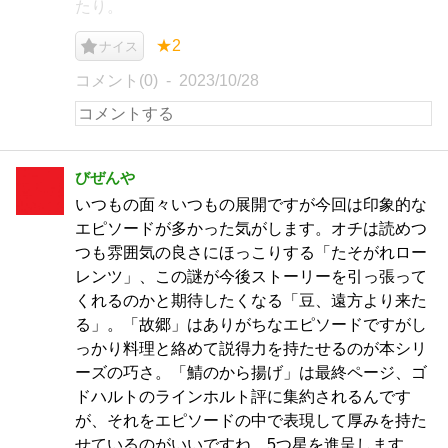
たり。
★2
ナイス
コメント(0)
2023/10/28
びぜんや
いつもの面々いつもの展開ですが今回は印象的な
エピソードが多かった気がします。オチは読めつ
つも雰囲気の良さにほっこりする「たそがれロー
レンツ」、この謎が今後ストーリーを引っ張って
くれるのかと期待したくなる「豆、遠方より来た
る」。「故郷」はありがちなエピソードですがし
っかり料理と絡めて説得力を持たせるのが本シリ
ーズの巧さ。「鯖のから揚げ」は最終ページ、ゴ
ドハルトのラインホルト評に集約されるんです
が、それをエピソードの中で表現して厚みを持た
せているのがいいですね。5つ星を進呈します。