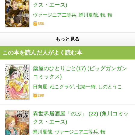
クス・エース)
ヴァージニア二等兵
蝉川夏哉
転
転
856
もっと見る
この本を読んだ人がよく読む本
薬屋のひとりごと(17) (ビッグガンガン
コミックス)
日向夏
ねこクラゲ
七緒一綺
しのとうこ
298
異世界居酒屋「のぶ」 (22) (角川コミッ
クス・エース)
蝉川夏哉
ヴァージニア二等兵
転