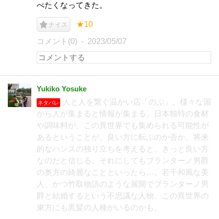
べたくなってきた。
★10
ナイス
コメント(0)
2023/05/07
Yukiko Yosuke
人と人を繋ぐ温かい店「のぶ」。様々な国
ネタバレ
から人が集まると情報が集まる。日本独特の食材
や調味料が、この異世界でも集められる可能性が
あるということが、良い方に転ぶのか否か。将来
的なハンスの独り立ちを考えると、きっと良い方
なのだと信じる。それにしてもブランターノ男爵
の奥方の綺麗なことといったら…。若干和風な美
人、かつ竹取物語のような展開でブランターノ男
爵と結婚するという不思議な人物。この異世界の
東方にも黒髪の人種がいるのかも。