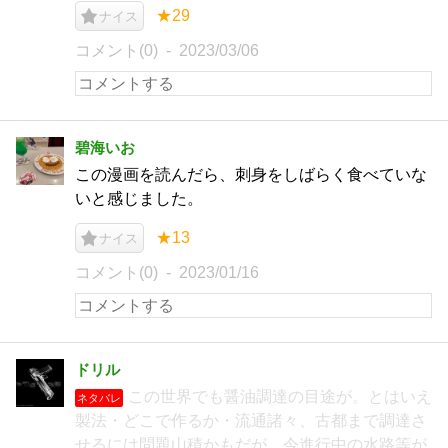
★29
ナイス
コメント(0)
2023/03/06
碧海いお
この漫画を読んだら、刺身をしばらく食べていな
いと感じました。
★13
ナイス
コメント(0)
2023/01/16
ドリル
この世界でも醤油調達の目途が。とはいえ
ネタバレ
製法・どこで作るか・流通諸々、古都まで調達さ
せるには問題山積かもだが、今進行中の水路等が