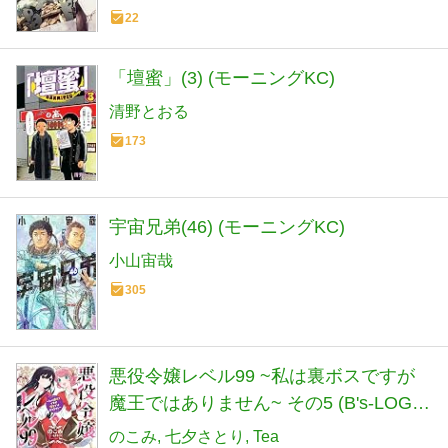
22
「壇蜜」(3) (モーニングKC)
清野とおる
173
宇宙兄弟(46) (モーニングKC)
小山宙哉
305
悪役令嬢レベル99 ~私は裏ボスですが
魔王ではありません~ その5 (B's-LOG
COMICS)
のこみ
七夕さとり
Tea