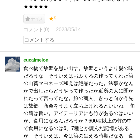
★★★★★
★5
ナイス
コメント(0)
2023/05/14
eucalmelon
食べ物で故郷を思い出す。故郷というより親の味
だろうな。そういえばおふくろの作ってくれた筍
の山葵マヨネーズ和えは絶品だった。法事かなん
かで出したらどうやって作ったか近所の人に聞か
れたって言ってたな。旅の商人、きっと向かう先
は故郷。商会をうまく立ち上げれるといいね。 旬
の筍は旨い。アイテーリアにも竹があるのはいい
が、食用になるんだろうか？600種以上の竹の中
で食用になるのは6、7種とか読んだ記憶がある
が。そういえば、今は筍の生える時期だなあ。食