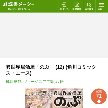
ログイン
新規登録
本を探
異世界居酒屋「のぶ」 (12) (角川コミック
ス・エース)
蝉川夏哉
,
ヴァージニア二等兵
,
転
感想
71