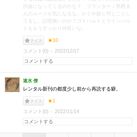
伏線になってくるのかな？ ブランターノ男爵夫
人のルーツが気になるな。かぐや姫と同じことし
てるし。記憶無いのか？ゴドハルトとラインハル
トももうすっかり仲良いな。
★10
ナイス
コメント(0)
2022/12/17
速水 僚
レンタル新刊の都度少し前から再読する癖。
★1
ナイス
コメント(0)
2022/11/14