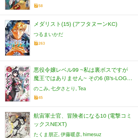
58
メダリスト(15) (アフタヌーンKC)
つるまいかだ
263
悪役令嬢レベル99 ~私は裏ボスですが
魔王ではありません~ その6 (B's-LOG
COMICS)
のこみ
七夕さとり
Tea
45
航宙軍士官、冒険者になる10 (電撃コミ
ックスNEXT)
たくま朋正
伊藤暖彦
himesuz