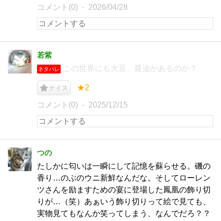
コメント(0)
2026/04/28
若紫
この世界にも大豆、醤油があるのか？
ネタバレ
★2
ナイス
コメント(0)
2025/12/15
つの
たしかに匂いは一瞬にして記憶を蘇らせる。磯の
香り…のぶのウニ新鮮なんだな。そしてローレン
ツさんを励ますための宴に登場した鳳凰の飾り切
りが…（笑）あぁいう飾り切りって絵で見ても、
実物見てもなんか笑ってしまう、なんでだろ？？