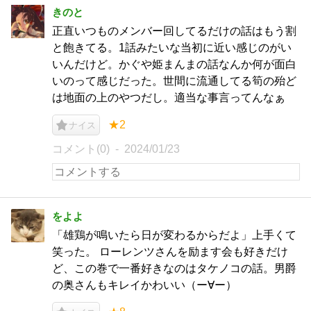
きのと
正直いつものメンバー回してるだけの話はもう割
と飽きてる。1話みたいな当初に近い感じのがい
いんだけど。かぐや姫まんまの話なんか何が面白
いのって感じだった。世間に流通してる筍の殆ど
は地面の上のやつだし。適当な事言ってんなぁ
★2
ナイス
コメント(0)
2024/01/23
をよよ
「雄鶏が鳴いたら日が変わるからだよ」上手くて
笑った。 ローレンツさんを励ます会も好きだけ
ど、この巻で一番好きなのはタケノコの話。男爵
の奥さんもキレイかわいい（ー∀ー）