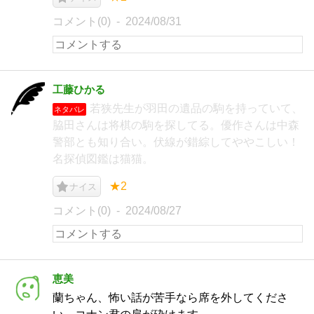
コメント(0)
2024/08/31
工藤ひかる
若狭先生が羽田の遺品の駒を持っていて、
ネタバレ
脇田さんは将棋の駒を探してる。優作さんは中森
警部とも知り合い。伏線が錯綜してややこしい！
名探偵図鑑は猫猫。
★2
ナイス
コメント(0)
2024/08/27
恵美
蘭ちゃん、怖い話が苦手なら席を外してくださ