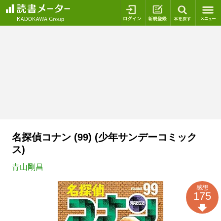
ログイン
新規登録
本を探
名探偵コナン (99) (少年サンデーコミック
ス)
青山剛昌
感想
175