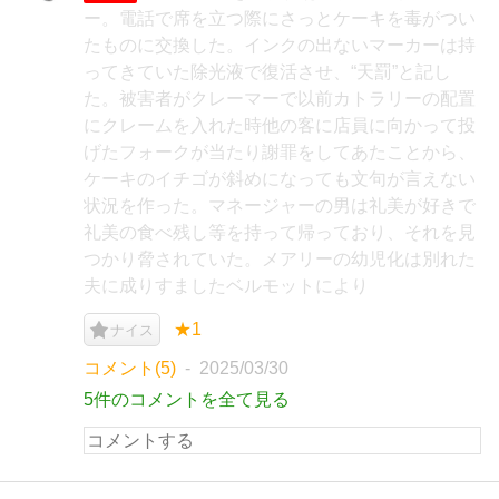
ー。電話で席を立つ際にさっとケーキを毒がつい
たものに交換した。インクの出ないマーカーは持
ってきていた除光液で復活させ、“天罰”と記し
た。被害者がクレーマーで以前カトラリーの配置
にクレームを入れた時他の客に店員に向かって投
げたフォークが当たり謝罪をしてあたことから、
ケーキのイチゴが斜めになっても文句が言えない
状況を作った。マネージャーの男は礼美が好きで
礼美の食べ残し等を持って帰っており、それを見
つかり脅されていた。メアリーの幼児化は別れた
夫に成りすましたベルモットにより
★1
ナイス
コメント(5)
2025/03/30
5件のコメントを全て見る