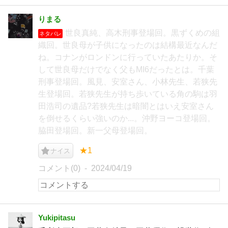
りまる
世良真純、高木刑事登場回。黒ずくめの組
ネタバレ
織回。世良母が子供になったのは結構最近なんだ
ね。コナンがロンドンに行っていたあたりか。そ
して世良母だけでなく父もMI6だったとは。千葉
刑事登場回。風見、安室さん、小林先生、若狭先
生登場回。若狭先生が持ち歩いている角の駒は羽
田浩司の遺品?若狭先生は暗闇とはいえ安室さん
を倒せるくらい強いのか...。沖野ヨーコ登場回。
脇田登場回。新一父母登場回。
★1
ナイス
コメント(0)
2024/04/19
Yukipitasu