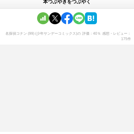
本つぶやきをつぶやく
名探偵コナン (99) (少年サンデーコミックス)
の
評価
40
％
感想・レビュー
175
件