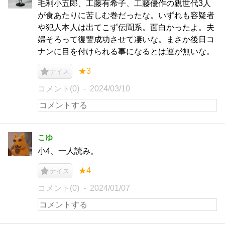
毛利小五郎、工藤有希子、工藤優作の親世代3人
が食あたりに苦しむ巻だったな。いずれも容疑者
や犯人本人は出てこず伝聞系。面白かったよ。夫
婦そろって復讐成功させて凄いな。まさか後日コ
ナンに目を付けられる事になるとは運が無いな。
★3
ナイス
コメント(0)
2024/03/10
こゆ
小4、一人読み。
★4
ナイス
コメント(0)
2024/01/07