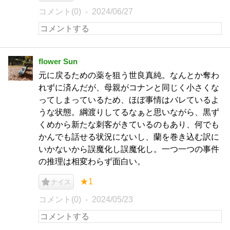
コメント(0)
2024/06/27
flower Sun
元に戻るための薬を狙う世良真純。なんとか奪わ
れずに済んだが、母親がコナンと同じく小さくな
ってしまっているため、ほぼ事情はバレているよ
うな状態。綱渡りしてるなぁと思いながら、黒ず
くめから新たな刺客がきているのもあり、何でも
かんでも話せる状況にないし、蘭を巻き込む訳に
いかないから誤魔化し誤魔化し。一つ一つの事件
の推理は相変わらず面白い。
★1
ナイス
コメント(0)
2024/05/23