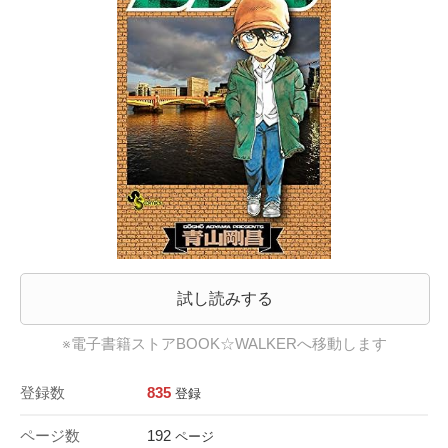
試し読みする
※電子書籍ストアBOOK☆WALKERへ移動します
登録数
835
登録
ページ数
192
ページ