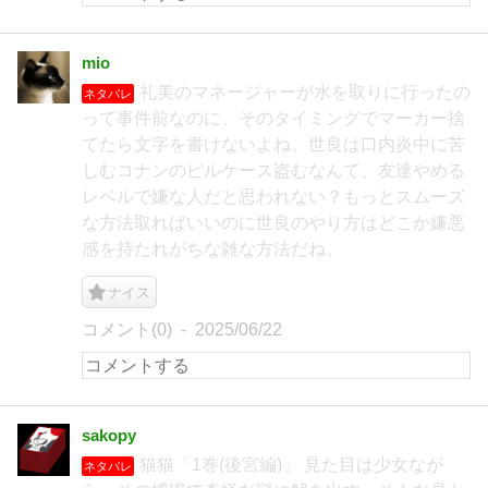
mio
礼美のマネージャーが水を取りに行ったの
ネタバレ
って事件前なのに、そのタイミングでマーカー捨
てたら文字を書けないよね。世良は口内炎中に苦
しむコナンのピルケース盗むなんて、友達やめる
レベルで嫌な人だと思われない？もっとスムーズ
な方法取ればいいのに世良のやり方はどこか嫌悪
感を持たれがちな雑な方法だね。
ナイス
コメント(0)
2025/06/22
sakopy
猫猫「1巻(後宮編)」 見た目は少女なが
ネタバレ