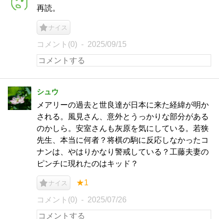
再読。
ナイス
コメント(0)
2025/09/15
シュウ
メアリーの過去と世良達が日本に来た経緯が明か
される。風見さん、意外とうっかりな部分がある
のかしら。安室さんも灰原を気にしている。若狭
先生、本当に何者？将棋の駒に反応しなかったコ
ナンは、やはりかなり警戒している？工藤夫妻の
ピンチに現れたのはキッド？
★1
ナイス
コメント(0)
2025/07/26