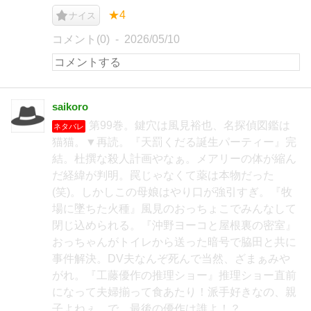
★4
ナイス
コメント(0)
2026/05/10
saikoro
第99巻。鍵穴は風見裕也、名探偵図鑑は
ネタバレ
猫猫。▼再読。『天罰くだる誕生パーティー』完
結。杜撰な殺人計画やなぁ。メアリーの体が縮ん
だ経緯が判明。罠じゃなくて薬は本物だった
(笑)。しかしこの母娘はやり口が強引すぎ。『牧
場に墜ちた火種』風見のおっちょこでみんなして
閉じ込められる。『沖野ヨーコと屋根裏の密室』
おっちゃんがトイレから送った暗号で脇田と共に
事件解決。DV夫なんぞ死んで当然、ざまぁみや
がれ。『工藤優作の推理ショー』推理ショー直前
になって夫婦揃って食あたり！派手好きなの、親
子よねぇ。で、最後の優作は誰よ！？