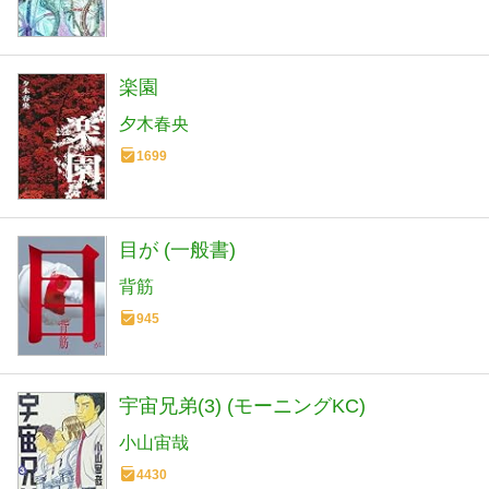
楽園
夕木春央
1699
目が (一般書)
背筋
945
宇宙兄弟(3) (モーニングKC)
小山宙哉
4430