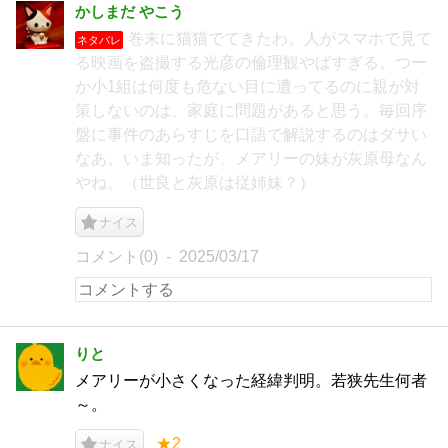
かしまだ やこう
巻末に猫猫でてきたわ。人がスマホで見て
ネタバレ
る映画を盗撮する光彦の倫理観やばすぎる。つー
か小1組は何度も危ない目に遭ってるのに親が対
策しないのは、家庭に問題があると思う。毎回序
盤に事件のあらすじを口語で解説するのはダサい
なあ。いま知ったが、メアリーの妹が灰原母なん
やね。（世良と灰原は従姉妹？）
ナイス
コメント(0)
2025/03/17
りと
メアリーが小さくなった経緯判明。若狭先生何者
～。
★2
ナイス