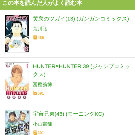
この本を読んだ人がよく読む本
黄泉のツガイ(13) (ガンガンコミックス)
荒川弘
485
HUNTER×HUNTER 39 (ジャンプコミッ
クス)
冨樫義博
591
宇宙兄弟(46) (モーニングKC)
小山宙哉
301