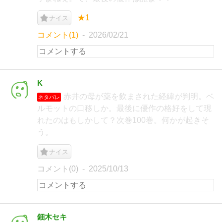
★1
ナイス
コメント(1)
2026/02/21
K
赤井の母が薬を飲まされた経緯が判明。ベ
ネタバレ
ルモットの口移しか。最後に優作の格好をして現
れたのはもしかして？次巻100巻。何かが起きそ
う。
ナイス
コメント(0)
2025/10/13
鈿木セキ