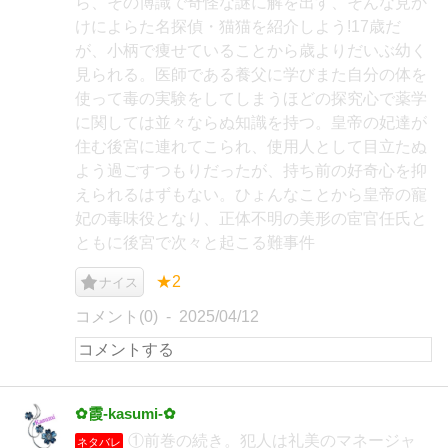
ら、その博識で奇怪な謎に解を出す、そんな見か
けによらた名探偵・猫猫を紹介しよう!17歳だ
が、小柄で痩せていることから歳よりだいぶ幼く
見られる。医師である養父に学びまた自分の体を
使って毒の実験をしてしまうほどの探究心で薬学
に関しては並々ならぬ知識を持つ。皇帝の妃達が
住む後宮に連れてこられ、使用人として目立たぬ
よう過ごすつもりだったが、持ち前の好奇心を抑
えられるはずもない。ひょんなことから皇帝の寵
妃の毒味役となり、正体不明の美形の宦官任氏と
ともに後宮で次々と起こる難事件
★2
ナイス
コメント(0)
2025/04/12
✿霞-kasumi-✿
①前巻の続き。犯人は礼美のマネージャ
ネタバレ