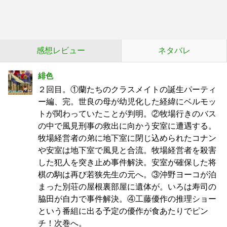
感想レビュー
ネタバレ
緋色
２回目。①蘭たちのクラスメイトの誕生パーティ
ー編、完。世良の母が幼児化した経緯にベルモッ
トが関わっていたことが判明。②牧場行きのバス
の中で風見刑事の救出に向かう安室に遭遇する。
牧場経営者の弟に地下室に閉じ込められたコナン
や安室は地下室で風見と合流。牧場経営者を殺害
した犯人を突き止め事件解決。安室が確保した将
棋の駒は再び若狭先生の元へ。③沖野ヨーコが泊
まった別荘の屋根裏部屋に遺体が。いろは寿司の
脇田が自力で事件解決。④工藤優作の推理ショー
という番組に出る予定の優作が食あたりでピン
チ！次巻へ。