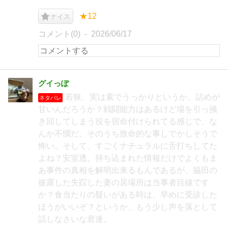
★12
ナイス
コメント(0)
2026/06/17
グイっぽ
若狭、実は素でうっかりというか、詰めが
ネタバレ
甘いんだろうか？戦闘能力はあるけど場を引っ掻
き回してしまう役を宿命付けられてる感じで、な
んか不憫だ。そのうち致命的な事しでかしそうで
怖い。そして、すごくナチュラルに舌打ちしてた
よね？安室透。持ち込まれた情報だけでよくもま
あ事件の真相を解明出来るもんであるが、脇田の
披露した失踪した妻の居場所は当事者目線です
か？食当たりの疑いがある時は、早めに受診した
ほうがいいぞ？というか、もう少し声を落として
話しなさいな君達。