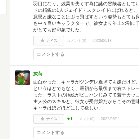
羽目になり、残業を失くす為に謎の冒険者として
ドの精鋭の1人ジェイド・スクレイドにばれるとこ
意思と嫌なことはぶっ飛ばすという姿勢もとても
も中々良いキャラクターで、彼女より年上の割に
がとても好印象でした。
ナイス
コメント(
0
)
2023/06/18
灰荷
面白かった。キャラがツンデレ過ぎても嫌だけど
というほどでもなく、最初から最後まで右ストレ
った。ラストの挿絵がピコハンじみてて若干カッ
主人公のスキルと、彼女が受付嬢だからこその意
キャラはほどほどにして欲しい。
ナイス
★1
コメント(
0
)
2022/06/11