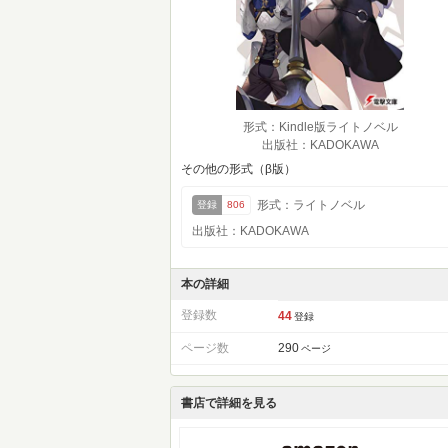
形式：Kindle版ライトノベル
出版社：KADOKAWA
その他の形式（β版）
形式：ライトノベル
登録
806
出版社：KADOKAWA
本の詳細
登録数
44
登録
ページ数
290
ページ
書店で詳細を見る