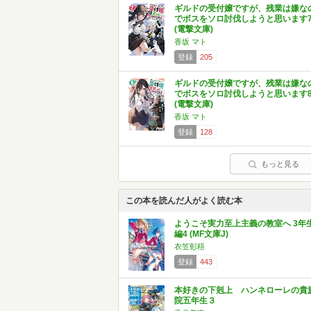
ギルドの受付嬢ですが、残業は嫌な
でボスをソロ討伐しようと思います
(電撃文庫)
香坂 マト
登録
205
ギルドの受付嬢ですが、残業は嫌な
でボスをソロ討伐しようと思います
(電撃文庫)
香坂 マト
登録
128
もっと見る
この本を読んだ人がよく読む本
ようこそ実力至上主義の教室へ 3年
編4 (MF文庫J)
衣笠彰梧
登録
443
本好きの下剋上 ハンネローレの貴
院五年生３