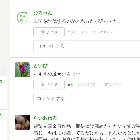
ひろぺん
上司を討伐するのかと思ったが違ってた。
ナイス
コメント(
0
)
2022/03/17
といぴ
おすすめ度★☆☆☆☆
の
ナイス
★4
コメント(
0
)
2021/12/04
の
らいおねる
2
電撃文庫金賞作品。期待値は高めだったのですが
感じ、今はまだ隠してるだけかもしれないけど細
が面白いのに内容は予想の域を超えてなくて勿体