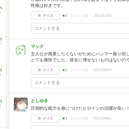
性格は好きです。
の
3
ナイス
★2
コメント(
0
)
2021/11/10
の
4
マック
主人公が残業したくないがためにハンマー振り回
とても痛快でした。彼女に壊せないものはないの
ナイス
★2
コメント(
0
)
2021/08/18
の
5
としゆき
の
6
圧倒的な能力を身につけたヒロインの活躍が良い
ナイス
★1
コメント(
0
)
2021/08/01