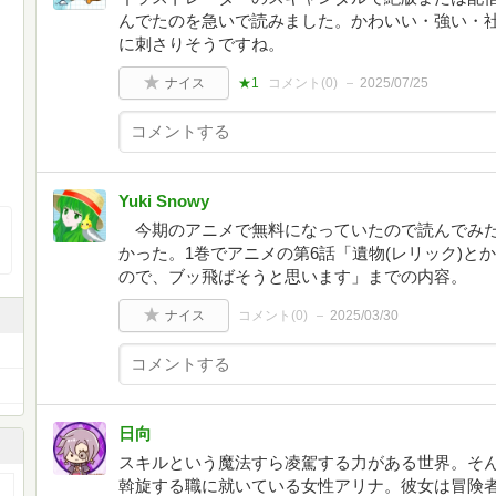
んでたのを急いで読みました。かわいい・強い・
に刺さりそうですね。
ナイス
★1
コメント(
0
)
2025/07/25
Yuki Snowy
今期のアニメで無料になっていたので読んでみた
かった。1巻でアニメの第6話「遺物(レリック)と
ので、ブッ飛ばそうと思います」までの内容。
ナイス
コメント(
0
)
2025/03/30
日向
スキルという魔法すら凌駕する力がある世界。そ
斡旋する職に就いている女性アリナ。彼女は冒険