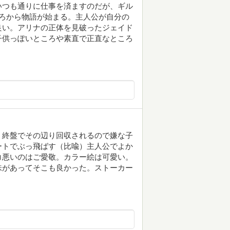
いつも通りに仕事を済ますのだが、ギル
ろから物語が始まる。主人公が自分の
良い。アリナの正体を見破ったジェイド
子供っぽいところや素直で正直なところ
、終盤でその辺り回収されるので嫌な子
ートでぶっ飛ばす（比喩）主人公でよか
コ悪いのはご愛敬。カラー絵は可愛い。
味があってそこも良かった。ストーカー