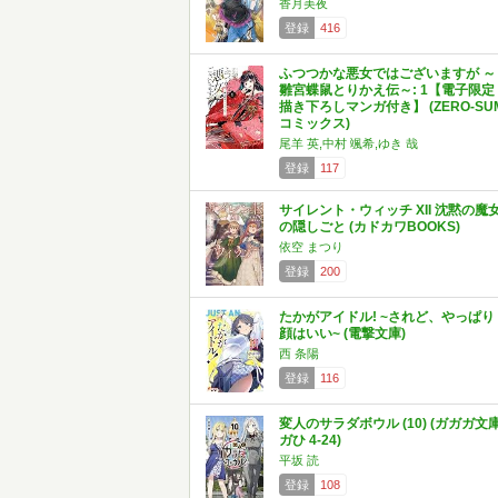
香月美夜
登録
416
ふつつかな悪女ではございますが ～
雛宮蝶鼠とりかえ伝～: 1【電子限定
描き下ろしマンガ付き】 (ZERO-SU
コミックス)
尾羊 英,中村 颯希,ゆき 哉
登録
117
サイレント・ウィッチ XII 沈黙の魔
の隠しごと (カドカワBOOKS)
依空 まつり
登録
200
たかがアイドル! ~されど、やっぱり
顔はいい~ (電撃文庫)
西 条陽
登録
116
変人のサラダボウル (10) (ガガガ文
ガひ 4-24)
平坂 読
登録
108