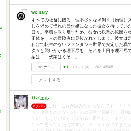
woinary
すべての社畜に贈る、理不尽をなぎ倒す（物理）ス
しを求めて憧れの受付嬢になった彼女を待ってい
M
日々。平穏を取り戻すため、彼女は残業の原因を
正体を一人の冒険者に見抜かれてしまう。彼女は定
わけで転生のないファンタジー世界で安定した職
次々と襲いかかる理不尽を、それを上回る理不尽
女
葉は「…残業はくそ…」
ナイス
★1
コメント(
0
)
2021/05/05
リイエル
これ！これが読みたかったんです！！！
ネタバレ
庫
ョン攻略ものとかそのへんの要素全部盛り！ 最強
ていうあたりが楽しく読める一冊でした。まだジ
なって思っていたんですが、ジェイドが出てきて
っとこの2人のやり取りを見てたいなぁって思わせ