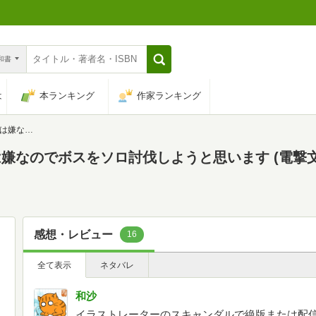
n和書
は
本ランキング
作家ランキング
す (電撃文庫)
なのでボスをソロ討伐しようと思います (電撃文庫)
感想・レビュー
16
全て表示
ネタバレ
和沙
イラストレーターのスキャンダルで絶版または配