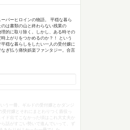
ーパーヒロインの物語。 平穏な暮ら
たのは書類の山と終わらない残業の
物理的に取り除く。しかし、ある時その
時上がりをつかめるのか？！ という
で平穏な暮らしをしたい一人の受付嬢に
でなぎ払う痛快娯楽ファンタジー。合言
という一冊。ギルドの受付嬢とかダンジ
の受付嬢とそれにまとわりつく盾役っ
ェイド出てこなかった頃はこれ大丈夫か
から話がすごい勢いで進んでいって、ず
るあたりがよかった一冊でした。