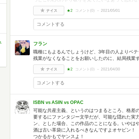
ナイス
★2
コメント(
0
)
2021/05/01
フラン
子
職種にもよるんでしょうけど、3年目の人よりベテ
残業がなくなることをお願いしたのに、結局残業
ナイス
★2
コメント(
0
)
2021/04/30
ISBN vs ASIN vs OPAC
可能な共産主義、というのはつまるところ、格差
要するにファンタジー文学だが、可能な隠れた実
ン、とした場合、この作品のことになる。いやは
酒は古い革袋に入れるべきなんですよオヤビン！
つかるかもでヤンスよ！