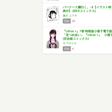
バーナード嬢曰く。: 8【イラスト特
典付】 (REXコミックス)
施川 ユウキ
登録
20
『citrus +』7巻 特装版小冊子電子版
「見つめ合い」 『citrus +』 小冊
(百合姫コミックス)
サブロウタ
登録
4