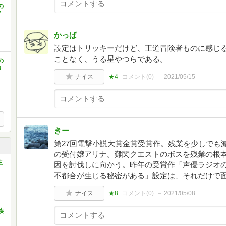
の
7
かっぱ
設定はトリッキーだけど、王道冒険者ものに感じ
ことなく、うる星やつらである。
の
8
ナイス
★4
コメント(
0
)
2021/05/15
きー
第27回電撃小説大賞金賞受賞作。残業を少しでも
の受付嬢アリナ。難関クエストのボスを残業の根
生
因を討伐しに向かう。昨年の受賞作「声優ラジオ
不都合が生じる秘密がある」設定は、それだけで
ナイス
★8
コメント(
0
)
2021/05/08
族