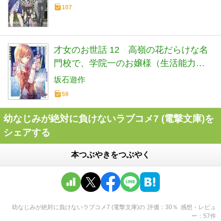
107
才女のお世話 12 高嶺の花だらけな名
門校で、学院一のお嬢様（生活能力皆
無）を陰ながらお世話することになり
坂石遊作
ました (HJ文庫 さ 07-03-12)
59
幼なじみが絶対に負けないラブコメ7 (電撃文庫)を
シェアする
本つぶやきをつぶやく
幼なじみが絶対に負けないラブコメ7 (電撃文庫)
の
評価
30
％
感想・レビュ
ー
57
件