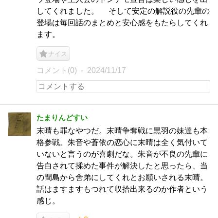
してくれました。 そして安定の解説役の先輩の
登場は毎回話のまとめと安心感をもたらしてくれ
ます。
ナイス
コメント(0)
2024/11/17
たまりんどすい
末晴も罪なやつだ。末晴争奪戦に黒羽の妹達も本
格参戦。朱音や蒼依の恋心に末晴は全く気付いて
いないと言うのが喜劇だな。朱音が不良の先輩に
告白されて揉めた事件が解決したと思ったら、当
の間島から舎弟にしてくれとお願いされる末晴。
話はますますもつれて収拾出来るのか作者という
感じ。