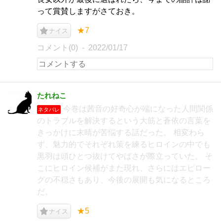
って賞賛しますがさておき。
★7
ナイス
コメント(0)
2022/01/17
たれねこ
今巻は茜音の好奇心が端になった人間関係
ネタバレ
のトラブルを解決するという大筋と蒼依の言葉を
きっかけに末晴が苦悩する話だった。 相変わら
ず、魅力的でそれぞれ策を練るヒロインの中でも
黒羽は頭ひとつ抜けてやばさが際立っていた。 そ
こにヒロイン候補がまた現れ、さらにはエピロー
グの不穏さもあり、今後の展開も気になるところ
だ。
★5
ナイス