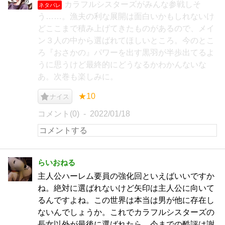
カラフルシスターズがみんな参戦しそ
ネタバレ
う……。漁夫の利な展開は面白いかもしれないけ
どここまで積み上げてきたものがあるので、メイ
ン３人の中から選ばれてほしいところ。今のとこ
ろ『おさかの』パワーを出す黒羽が半歩出てるよ
うに思うけど最終的にどうなるかわかんないな
あ。次巻も楽しみに。
★10
ナイス
コメント(0)
2022/01/18
らいおねる
主人公ハーレム要員の強化回といえばいいですか
ね。絶対に選ばれないけど矢印は主人公に向いて
るんですよね。この世界は本当は男が他に存在し
ないんでしょうか。これでカラフルシスターズの
長女以外が最後に選ばれたら、今までの酷評は謝