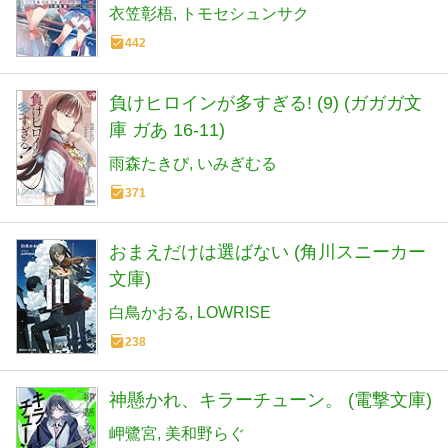
衣笠彰梧
トモセシュンサク
442
負けヒロインが多すぎる! (9) (ガガガ文
庫 ガあ 16-11)
雨森たきび
いみぎむる
371
おまえだけは選ばない (角川スニーカー
文庫)
白鳥かおる
LOWRISE
238
神懸かれ、キラーチューン。 (電撃文庫)
岬鷺宮
美和野らぐ