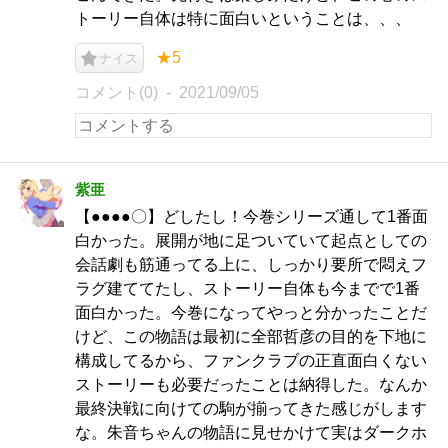
トーリー自体は特に面白いということは、、、
★5
ナイス
コメント(0)
2021/09/05
紫亜
【●●●●〇】どしたし！今巻シリーズ通して1番面
白かった。展開が地に足ついていて起点としての
会話劇も筋通ってる上に、しっかり要所で悶えフ
ラグ建ててたし、ストーリー自体も今までで1番
面白かった。今巻になってやっと分かったことだ
けど、この物語は最初に全部哲彦の目的を下地に
構成してるから、ファンクラブの正直面白くない
ストーリーも必要だったことは納得した。なんか
最終決戦に向けての駒が揃ってきた感じがします
な。朱音ちゃんの物語に見せかけて実はダークホ