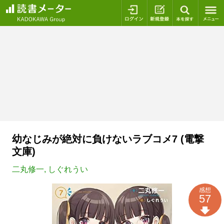
ログイン
新規登録
本を探
幼なじみが絶対に負けないラブコメ7 (電撃
文庫)
二丸修一
,
しぐれうい
感想
57