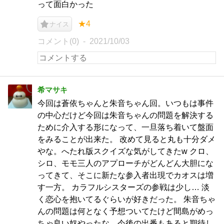
って面白かった
★4
ナイス
コメント(0)
2021/10/03
希マサキ
今回は蒼依ちゃんと朱音ちゃん回。いつもは事件
の中心だけど今回は朱音ちゃんの問題を解決する
ために介入する形になって、一旦落ち着いて盤面
をみることが出来た。 改めて見ると丸も十分ダメ
やな。へたれ版スクイズな気がしてきたw クロ、
シロ、モモ三人のアプローチがどんどん大胆にな
ってきて、そこに新たな参入者出現でカオスは増
す一方。 カラフルシスターズの参戦は少し… 淡
く恋心を抱いてるぐらいが好きだった。 朱音ちゃ
んの問題は何となく予想ついてたけど間島がめっ
ちゃ良い奴やったな。今後の出番もあると期待し