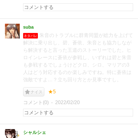
suba
朱音のトラブルに群青同盟が総力を上げて
ネタバレ
解決に乗り出し、碧、蒼依、朱音とも協力しなが
ら解決すると言った王道のストーリーでした。ヒ
ロインレースに蒼依が参戦し、いずれは碧と朱音
も参戦するでしょうけどクロ、シロ、マリアの3
人はどう対応するのか楽しみですね。特に蒼依は
強敵ですよ…？立ち回り方とか見事ですし。
★5
ナイス
コメント(0)
2022/02/20
シャルシェ