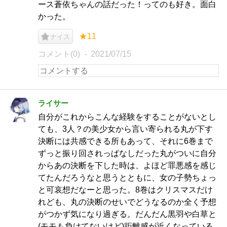
ース蒼依ちゃんの話だった！ってのも好き。面白
かった。
★11
ナイス
コメント(0)
2021/07/15
ライサー
自分がこれからこんな経験をすることがないとし
ても、3人？の美少女から言い寄られる丸が下す
決断には共感できる所もあって、それに6巻まで
ずっと振り回されっぱなしだった丸がついに自分
からあの決断を下した時は、よほど罪悪感を感じ
てたんだろうなと思うとともに、女の子勢ちょっ
と可哀想だなーと思った。8巻はクリスマスだけ
れども、丸の決断のせいでどうなるのか全く予想
がつかず気になり過ぎる。だんだん黒羽や白草と
(モモも負けてないけど)距離感が近くなっている