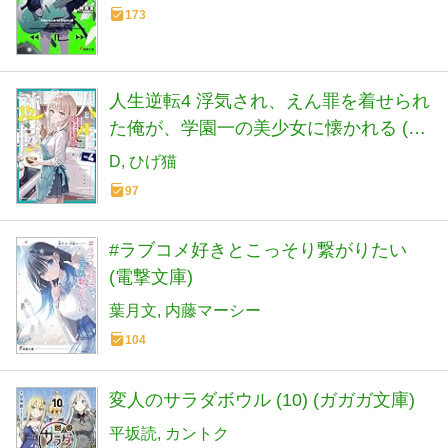
173
人生逆転4 浮気され、えん罪を着せられ
た俺が、学園一の美少女に懐かれる (角
川スニーカー文庫)
D
ひげ猫
97
#ラブコメ好きとこっそり繋がりたい
(電撃文庫)
葉月文
内藤マーシー
104
変人のサラダボウル (10) (ガガガ文庫)
平坂読
カントク