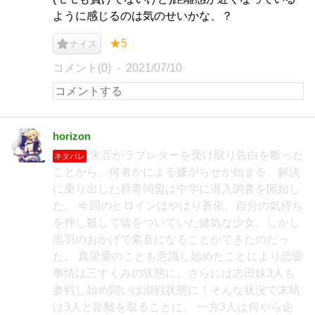
ように感じるのは気のせいかな、？
★5
ナイス
コメント(0)
2021/07/10
horizon
朱音がラブレターを受け取り告白を断った
ネタバレ
ことから、何者かによる嫌がらせが始まる。解決
に乗り出した群青同盟は中学に潜入調査を開始し
た。 今回のヒロインはやはり蒼依。自分の気持ち
を押し殺して嘘をついていた健気な少女。しかし
黒羽のおかげで素直になることができたのだっ
た。 真里愛のことも意識し始めたことにより恋愛
事情は三すくみの状態に。さらには志田妹3人も
参戦し始め闘いは混戦状態に！そんな状況で末晴
は3人と距離を取ることに。 一方3人は何やら企