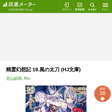
ログイン
新規登録
本を探
精霊幻想記 19.風の太刀 (HJ文庫)
北山結莉
,
Riv
感想
38