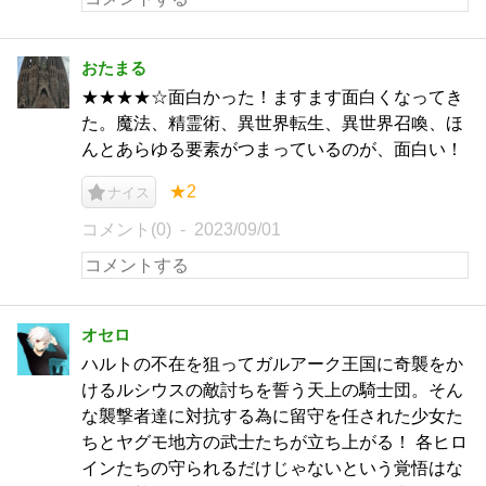
おたまる
★★★★☆面白かった！ますます面白くなってき
た。魔法、精霊術、異世界転生、異世界召喚、ほ
んとあらゆる要素がつまっているのが、面白い！
★2
ナイス
コメント(0)
2023/09/01
オセロ
ハルトの不在を狙ってガルアーク王国に奇襲をか
けるルシウスの敵討ちを誓う天上の騎士団。そん
な襲撃者達に対抗する為に留守を任された少女た
ちとヤグモ地方の武士たちが立ち上がる！ 各ヒロ
インたちの守られるだけじゃないという覚悟はな