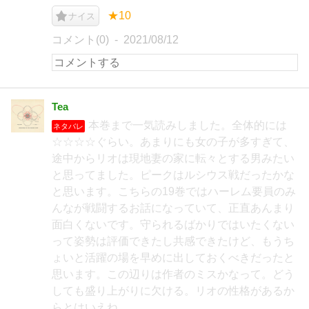
★10
ナイス
コメント(0)
2021/08/12
Tea
本巻まで一気読みしました。全体的には
ネタバレ
☆☆☆☆ぐらい。あまりにも女の子が多すぎて、
途中からリオは現地妻の家に転々とする男みたい
と思ってました。ピークはルシウス戦だったかな
と思います。こちらの19巻ではハーレム要員のみ
んなが戦闘するお話になっていて、正直あんまり
面白くないです。守られるばかりではいたくない
って姿勢は評価できたし共感できたけど、もうち
ょいと活躍の場を早めに出しておくべきだったと
思います。この辺りは作者のミスかなって。どう
しても盛り上がりに欠ける。リオの性格があるか
らとはいえね……。