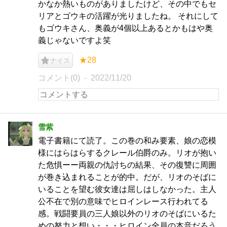
かなか熱いものがありましたけど、その中でもセ
リアとゴウキの活躍が光りましたね。 それにして
もゴウキさん、奥義が4個以上あるとかもはや奥
義じゃないですよ笑
★28
ナイス
コメント(0)
2022/11/20
雪紫
電子書籍にて読了。この巻の和み要素、娘の恋模
様にはらはらするクレール伯爵のみ。リオが抱い
た危惧ーー両親の仇討ちの結果、その復讐に周囲
が巻き込まれることが的中。だが、リオのそばに
いることを望む彼女達は屈しはしなかった。主人
公不在で別の意味でヒロインレース行われてる
感。戦闘要員の三人娘以外のリオのそばにいるた
めの努力と想い・・・ヒロイン全員の本音だろう