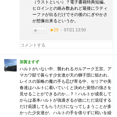
（ラストといい）？電子書籍特典短編。
ヒロインとの絡み数あれど最後にラティ
ーファが出るだけでその後のにぎやかさ
が想像出来るというか。
★29
07/21 13:50
ナイス
加賀ますず
ハルトがいない中、襲われるガルアーク王宮。ア
マカワ邸で暮らす少女達が天の獅子団に狙われ、
レイスの策略の魔の手も忍び寄る中、セリアや美
春達はハルトに着いていくと決めた覚悟の強さを
見せることができるのか…？！ハルトが成長して
からは基本ハルトが強過ぎるが故にただ追従する
だけ庇護してもらうだけになってしまうことが多
かった少女達が、ハルトの手を借りずに戦いを繰