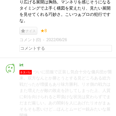
り広げる展開は胸熱。マンネリを感じそうになる
タイミングで上手く構図を変えたり、見たい展開
を見せてくれる巧妙さ。こいつぁプロの犯行です
な。
★8
ナイス
コメント(0)
2022/06/26
irt
ついに団服で正装し気合十分な傭兵団が襲
ネタバレ
来。双方なんとか勝とうとする見どころある総力
戦だったが増援もあり味方勝利。リオ側の戦力は
また増えたが敵の敗走を許してしまった上、人質
に剣を向けられると即負けな状況は変わらずでま
だまだ厳しい。あの闇剣を人にあげたリオがまぁ
そもそも悪いけど…ほんとムービー銃みたいな展
開嫌