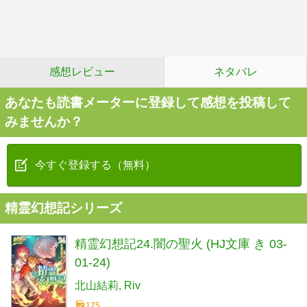
感想レビュー
ネタバレ
あなたも読書メーターに登録して感想を投稿して
みませんか？
今すぐ登録する（無料）
精霊幻想記シリーズ
精霊幻想記24.闇の聖火 (HJ文庫 き 03-
01-24)
北山結莉
Riv
175