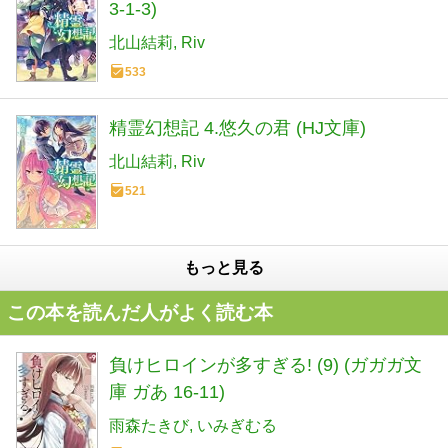
3-1-3)
北山結莉
Riv
533
精霊幻想記 4.悠久の君 (HJ文庫)
北山結莉
Riv
521
もっと見る
この本を読んだ人がよく読む本
負けヒロインが多すぎる! (9) (ガガガ文
庫 ガあ 16-11)
雨森たきび
いみぎむる