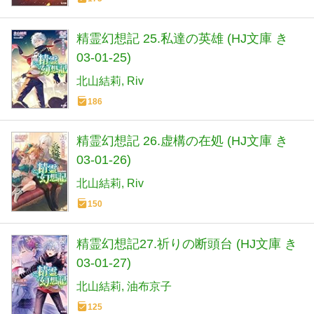
精霊幻想記 25.私達の英雄 (HJ文庫 き
03-01-25)
北山結莉
Riv
186
精霊幻想記 26.虚構の在処 (HJ文庫 き
03-01-26)
北山結莉
Riv
150
精霊幻想記27.祈りの断頭台 (HJ文庫 き
03-01-27)
北山結莉
油布京子
125