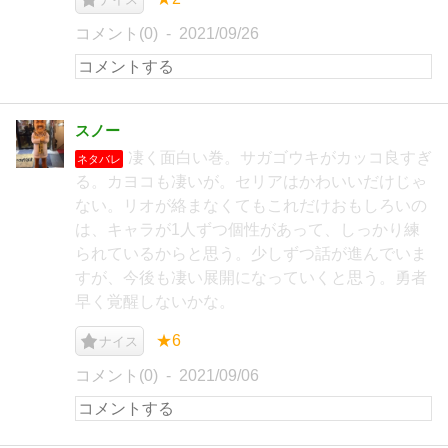
コメント(0)
2021/09/26
スノー
凄く面白い巻。サガゴウキがカッコ良すぎ
ネタバレ
る。カヨコも凄いが。セリアはかわいいだけじゃ
ない。リオが絡まなくてもこれだけおもしろいの
は、キャラが1人ずつ個性があって、しっかり練
られているからと思う。少しずつ話が進んでいま
すが、今後も凄い展開になっていくと思う。勇者
早く覚醒しないかな。
★6
ナイス
コメント(0)
2021/09/06