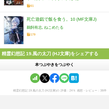
61
死亡遊戯で飯を食う。10 (MF文庫J)
鵜飼有志
ねこめたる
179
精霊幻想記 19.風の太刀 (HJ文庫)をシェアする
本つぶやきをつぶやく
精霊幻想記 19.風の太刀 (HJ文庫)
の
評価
24
％
感想・レビュー
38
件