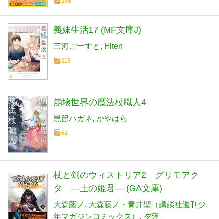
158
義妹生活17 (MF文庫J)
三河ごーすと
Hiten
115
崩壊世界の魔法杖職人4
黒留ハガネ
かやはら
62
杖と剣のウィストリア2 グリモアク
タ ―土の姫君― (GA文庫)
大森藤ノ
大森藤ノ・青井聖（講談社週刊少
年マガジンコミックス）
夕薙