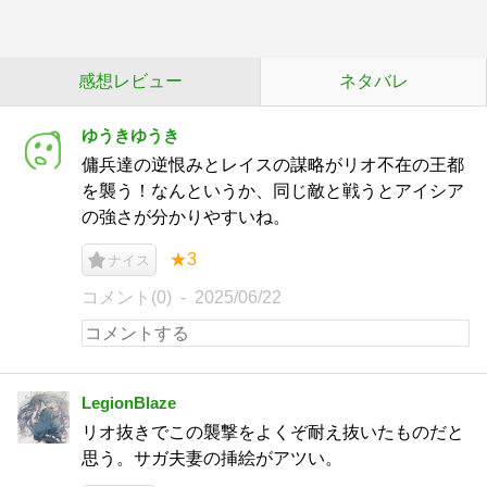
感想レビュー
ネタバレ
ゆうきゆうき
傭兵達の逆恨みとレイスの謀略がリオ不在の王都
を襲う！なんというか、同じ敵と戦うとアイシア
の強さが分かりやすいね。
★3
ナイス
コメント(0)
2025/06/22
LegionBlaze
リオ抜きでこの襲撃をよくぞ耐え抜いたものだと
思う。サガ夫妻の挿絵がアツい。