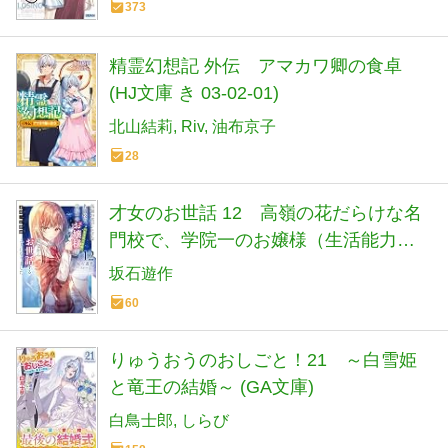
373
精霊幻想記 外伝 アマカワ卿の食卓
(HJ文庫 き 03-02-01)
北山結莉
Riv
油布京子
28
才女のお世話 12 高嶺の花だらけな名
門校で、学院一のお嬢様（生活能力皆
無）を陰ながらお世話することになり
坂石遊作
ました (HJ文庫 さ 07-03-12)
60
りゅうおうのおしごと！21 ～白雪姫
と竜王の結婚～ (GA文庫)
白鳥士郎
しらび