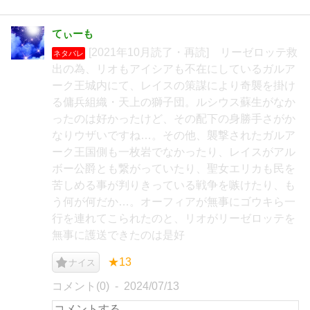
てぃーも
[2021年10月読了・再読] リーゼロッテ救
ネタバレ
出の為、リオもアイシアも不在にしているガルア
ーク王城内にて、レイスの策謀により奇襲を掛け
る傭兵組織・天上の獅子団。ルシウス蘇生がなか
ったのは好かったけど、その配下の身勝手さがか
なりウザいですね…。その他、襲撃されたガルア
ーク王国側も一枚岩でなかったり、レイスがアル
ボー公爵とも繋がっていたり、聖女エリカも民を
苦しめる事が判りきっている戦争を嗾けたり、も
う何が何だか…。オーフィアが無事にゴウキら一
行を連れてこられたのと、リオがリーゼロッテを
無事に護送できたのは是好
★13
ナイス
コメント(0)
2024/07/13