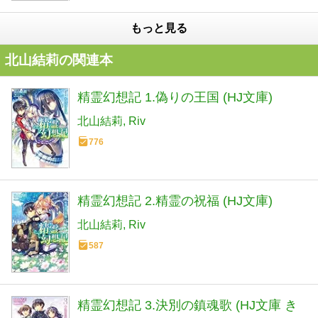
もっと見る
北山結莉の関連本
精霊幻想記 1.偽りの王国 (HJ文庫)
北山結莉
Riv
776
精霊幻想記 2.精霊の祝福 (HJ文庫)
北山結莉
Riv
587
精霊幻想記 3.決別の鎮魂歌 (HJ文庫 き