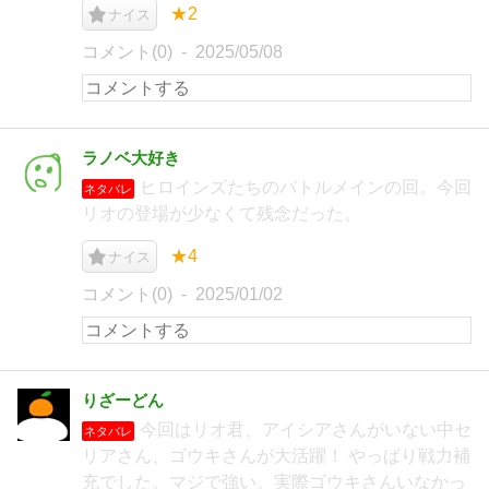
★2
ナイス
コメント(0)
2025/05/08
ラノベ大好き
ヒロインズたちのバトルメインの回。今回
ネタバレ
リオの登場が少なくて残念だった。
★4
ナイス
コメント(0)
2025/01/02
りざーどん
今回はリオ君、アイシアさんがいない中セ
ネタバレ
リアさん、ゴウキさんが大活躍！ やっぱり戦力補
充でした。マジで強い。実際ゴウキさんいなかっ