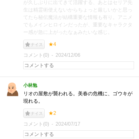
が久しぶりに出てきて活躍する、あとはセリア先
生は精霊術使えないからちょっと厳しいかと思っ
てたら秘伝魔法が結構重要な情報も有り。アニメ
でもメインヒロインだったが、重要なキャラクタ
ー感が急に上がったなぁみたいな感じ。
★4
ナイス
コメント(0)
2024/12/06
小林勉
リオの屋敷が襲われる。美春の危機に、ゴウキが
現れる。
★2
ナイス
コメント(0)
2024/07/17