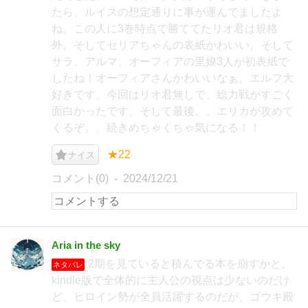
たら、ルイスの想定通りに事が運んでましたよ
ね。この人に3巻時点で勝ててたリオ君は規格
外。そしてセリアちゃんの表紙かわいい。そして
サラ、アルマ、オーフィアの里娘3人が初表紙で
したね！オーフィアさんかわいいなぁ。エルフ大
好きです。今回はリオ君無しで、総力戦がすごく
面白かったです。そして最後、、エリカが攻めて
くるぞ。。続きめちゃくちゃ気になる！！
★22
ナイス
コメント(0)
2024/12/21
Aria in the sky
2期を見ていると積んでる本を崩すかと、
ネタバレ
kindle版で全体的に主人公の視点は少ないのだけ
ど、ヒロイン勢が全員活躍するのだが、ゴウキ殿