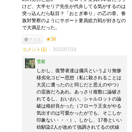
けど、大半セリア先生が代弁してる気がするのは
突っ込んだら駄目？「おとぎ奉り」の乙の章、眷
族対警察のようにサポート要員総力戦が好きなの
で大満足だった。
★56
ナイス
コメント(1)
2022/07/18
雪紫
しかし、復讐者達は傭兵というより無惨
様劣化コピー思想（私に殺されることは
大災に遭ったのと同じだと思えのやつ）
の蛮族だろあれ。あっさり複数に論破さ
れてるし、おいおい。シャルロットの論
破は格好良かった（フローラ王女がやる
気出すのは可愛かったがでも、そこしか
印象ない・・・）。しかし、17巻といい
幼馴染2人が改めて強調されてるの伏線