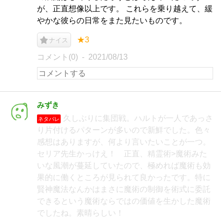
が、正直想像以上です。 これらを乗り越えて、緩
やかな彼らの日常をまた見たいものです。
★3
ナイス
コメント(0)
2021/08/13
みずき
久しぶりに集団戦。ハルトが一人であっさ
ネタバレ
り片付けるパターンが多いので新鮮でした。色々
感想はありますが、何より言いたいことが一つ。
セリア先生かっけえ！ 正直、精霊術>魔術みた
いな風潮が蔓延していたので、極めれば魔術も効
果的に働くところが見られて良かったです。特に
賢神魔法なんかはまさに魔術の制御を術式に委託
できるという魔術ならではの価値を生かした魔術
でしたね。素晴らしい！