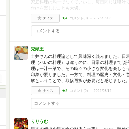
家庭料理は均一でなくていいし、毎日同じ味噌汁
付けを楽しむことも大切。
ナイス
★4
コメント(
0
)
2025/06/03
禿頭王
土井さんの料理論として興味深く読みました。日
理（ハレの料理）は違うのに、日常の料理まで頑
理は一汁一菜で、その時々の小さな変化を楽しも
印象が覆りました。一方で、料理の歴史・文化・
解ということで、取捨選択が必要だと感じました
ナイス
★2
コメント(
0
)
2025/03/14
りりうむ
日本の伝統や日本食の歴史を大事にしつつ、現代