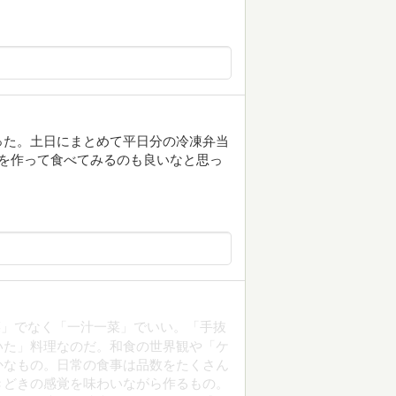
った。土日にまとめて平日分の冷凍弁当
を作って食べてみるのも良いなと思っ
菜」でなく「一汁一菜」でいい。「手抜
いた」料理なのだ。和食の世界観や「ケ
かなもの。日常の食事は品数をたくさん
きどきの感覚を味わいながら作るもの。