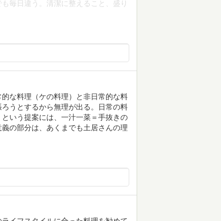
でも毎日違う。清潔に整えること、盛り
常的な料理（ケの料理）と非日常的な料
張ろうとするから無理が出る。日常の料
うという提案には、一汁一菜＝手抜きの
意義の部分は、あくまでも土居さんの理
。
のライフスタイルに合った料理を勧めて