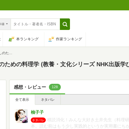
n和書
は
本ランキング
作家ランキング
版学びのきほん)
しのための料理学 (教養・文化シリーズ NHK出版学
感想・レビュー
128
全て表示
ネタバレ
柚子子
積読消化！みんな大好き土井先生（料理
ネタバレ
本。読む前はもう少し実践的というか実用書にち