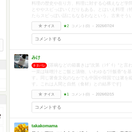
料理の歴史や在り方、料理に対する心構えなど学
とややスピっぽいくだりもある。とはいえ料理（
たらスピっぽい話にもなるわなという。古来そう
ナイス
★2
コメント(
0
)
2026/07/24
みけ
[茶碗などの箱書きは“次第（ｼﾀﾞｲ）“と
ネタバレ
一菜は味噌汁とご飯と漬物、いわゆる“汁飯香“を基
す。同じ箸食文化のなかでも中国や韓国では箸を
す。これは人間と自然（食材）との結界です]
ナイス
★1
コメント(
0
)
2026/02/15
takakomama