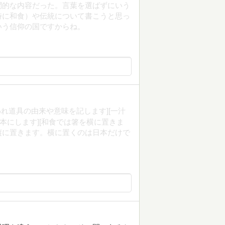
問的な内容だった。言葉を選ばずにいう
特に和食）や伝統について書こうと思っ
いう信仰の国ですからね。
言われ道具の由来や意味を記します][一汁
本にします][和食では箸を横に置きま
縦に置きます。横に置くのは日本だけで