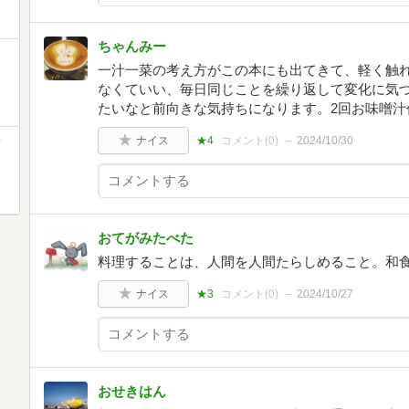
ちゃんみー
一汁一菜の考え方がこの本にも出てきて、軽く触
なくていい、毎日同じことを繰り返して変化に気
たいなと前向きな気持ちになります。2回お味噌汁
ナイス
★4
コメント(
0
)
2024/10/30
ク
おてがみたべた
料理することは、人間を人間たらしめること。和
ナイス
★3
コメント(
0
)
2024/10/27
おせきはん