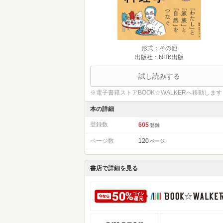
形式：その他
出版社：NHK出版
試し読みする
※電子書籍ストアBOOK☆WALKERへ移動します
本の詳細
登録数
605
登録
ページ数
120
ページ
書店で詳細を見る