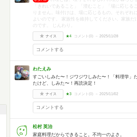
「きれいであること」「澄むこと」「場に応じるこ
りません。味付けは、場に応じるもの。それぞれ
よいのです。 家族性を維持してください。家族だ
のです。 じんわり。
ナイス
★4
コメント(
0
)
2025/11/28
わたえみ
すごいしみた〜！ジワジワしみた〜！「料理学」
たけど、しみた〜！再読決定！
ナイス
★3
コメント(
0
)
2025/11/02
松村 英治
家庭料理だからできること。不均一のよさ。