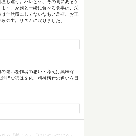
料理も違う。ハレとケ、その間にあるケ
じます。家族と一緒に食べる食事は、栄
時は全然気にしてないなあと反省。お正
普段の生活リズムに戻りました。
理の違いを作者の思い・考えは興味深
大雑把な訳は文化、精神構造の違いを日
を作る「整える」「けじめをつける」