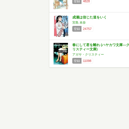
登録
4828
成瀬は信じた道をいく
宮島 未奈
登録
24757
春にして君を離れ (ハヤカワ文庫―
リスティー文庫)
アガサ・クリスティー
登録
11098