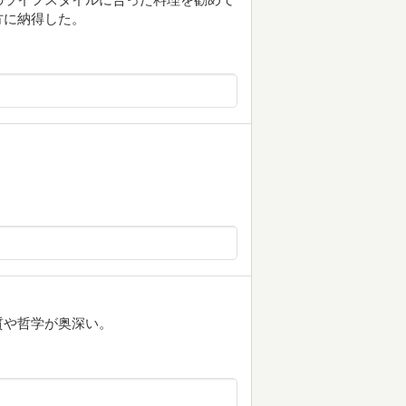
方に納得した。
質や哲学が奥深い。