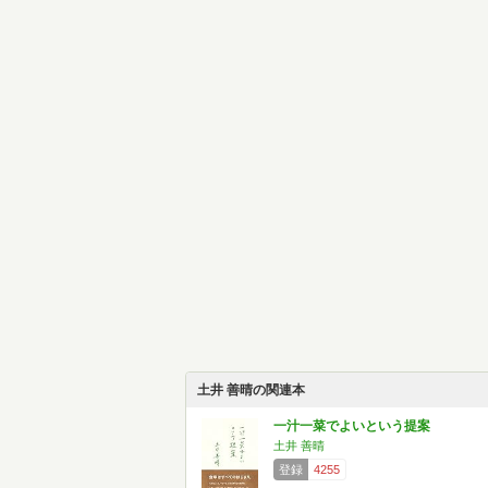
土井 善晴の関連本
一汁一菜でよいという提案
土井 善晴
登録
4255