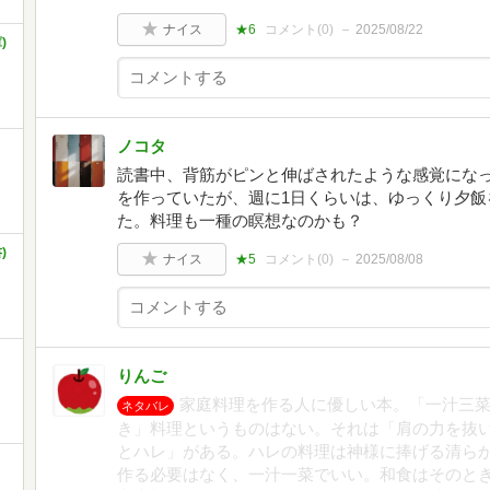
ナイス
★6
コメント(
0
)
2025/08/22
)
ノコタ
読書中、背筋がピンと伸ばされたような感覚にな
を作っていたが、週に1日くらいは、ゆっくり夕飯
た。料理も一種の瞑想なのかも？
)
ナイス
★5
コメント(
0
)
2025/08/08
りんご
家庭料理を作る人に優しい本。「一汁三
ネタバレ
き」料理というものはない。それは「肩の力を抜
とハレ」がある。ハレの料理は神様に捧げる清ら
作る必要はなく、一汁一菜でいい。和食はそのと