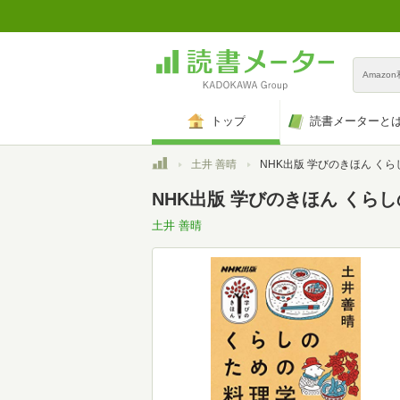
Amazo
トップ
読書メーターと
トップ
土井 善晴
NHK出版 学びのきほん くらしのための料理学 (教養・文化シリーズ NHK出
NHK出版 学びのきほん くら
土井 善晴