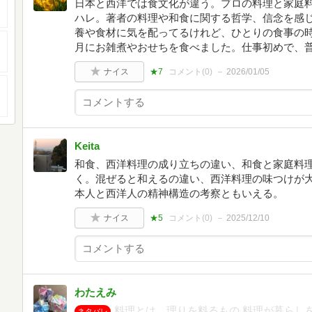
日本と西洋では食文化が違う。プロの料理と家庭
ハレ。著者の料理や和食に関する哲学、信念を感
養や食材に気を配ってるけれど、ひとりの食事の
月にお雑煮やおせちを食べました。仕事初めで、
ナイス
★7
コメント(
0
)
2026/01/05
Keita
和食、西洋料理の成り立ちの違い、和食と家庭料
く。混ぜると和えるの違い、西洋料理の味つけが
本人と西洋人の精神構造の考察ともいえる。
ナイス
★5
コメント(
0
)
2025/12/10
わたえみ
料理とは、理りを料るもの 料理が暮らし
ネタバレ