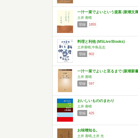
一汁一菜でよいという提案 (新潮文庫
土井 善晴
登録
1855
料理と利他 (MSLive!Books)
土井善晴,中島岳志
登録
802
一汁一菜でよいと至るまで (新潮新書
土井 善晴
登録
597
おいしいもののまわり
土井 善晴
登録
425
お味噌知る。
土井 善晴,土井 光