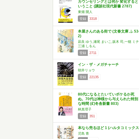
カウンセリングとは何か 変化すると
いうこと (講談社現代新書 2787)
東畑 開人
登録
3318
本屋さんのある街で (文春文庫 ふ 53
2)
凪良 ゆう,瀬尾 まいこ,坂木 司,一穂 ミチ
三浦 しをん
登録
2711
イン・ザ・メガチャーチ
朝井リョウ
登録
22135
80代になるとたいていボケるか死
ぬ。70代は神様から与えられた特別
な時間 (幻冬舎新書 803)
林真理子
登録
351
本なら売るほど 1 (ハルタコミックス
児島 青