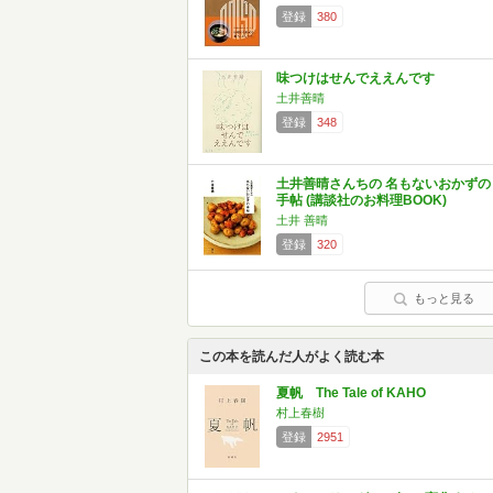
登録
380
味つけはせんでええんです
土井善晴
登録
348
土井善晴さんちの 名もないおかずの
手帖 (講談社のお料理BOOK)
土井 善晴
登録
320
もっと見る
この本を読んだ人がよく読む本
夏帆 The Tale of KAHO
村上春樹
登録
2951