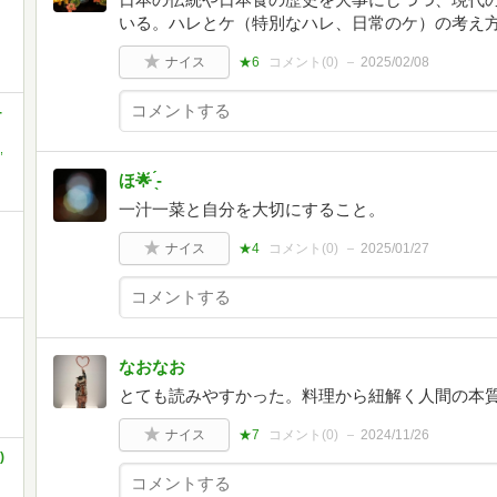
いる。ハレとケ（特別なハレ、日常のケ）の考え
ナイス
★6
コメント(
0
)
2025/02/08
-
,
ほ🌟 ̖́-
一汁一菜と自分を大切にすること。
ナイス
★4
コメント(
0
)
2025/01/27
なおなお
とても読みやすかった。料理から紐解く人間の本
ナイス
★7
コメント(
0
)
2024/11/26
)