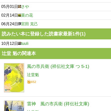
05月01日
さや
02月14日
菜の花
06月24日
宮田 克己
読みたい本に登録した読書家最新1件(1)
10月12日
tuuli
辻堂 魁の関連本
風の市兵衛 (祥伝社文庫 つ 5-1)
辻堂魁
652
雷神 風の市兵衛 (祥伝社文庫)