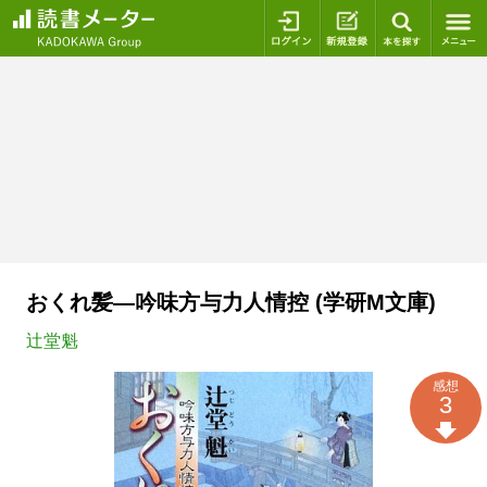
ログイン
新規登録
本を探
おくれ髪―吟味方与力人情控 (学研M文庫)
辻堂魁
感想
3