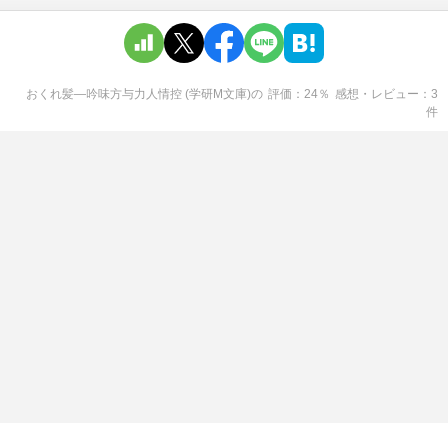
おくれ髪―吟味方与力人情控 (学研M文庫)
の
評価
24
％
感想・レビュー
3
件