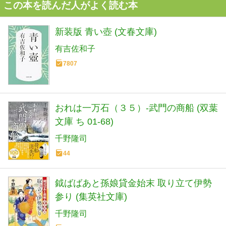
この本を読んだ人がよく読む本
新装版 青い壺 (文春文庫)
有吉佐和子
7807
おれは一万石（３５）-武門の商船 (双葉
文庫 ち 01-68)
千野隆司
44
鉞ばばあと孫娘貸金始末 取り立て伊勢
参り (集英社文庫)
千野隆司