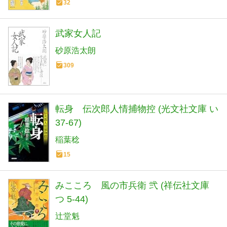
32
武家女人記
砂原浩太朗
309
転身 伝次郎人情捕物控 (光文社文庫 い
37-67)
稲葉稔
15
みこころ 風の市兵衛 弐 (祥伝社文庫
つ 5-44)
辻堂魁