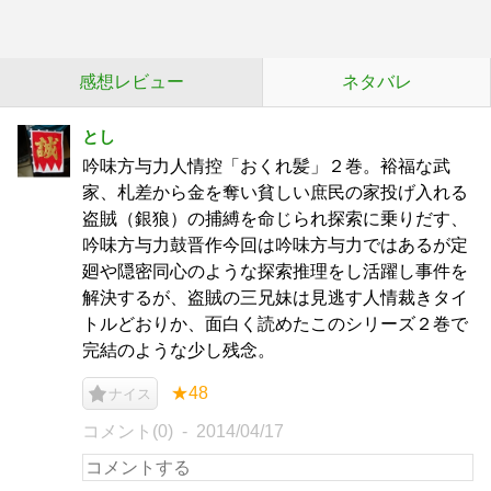
感想レビュー
ネタバレ
とし
吟味方与力人情控「おくれ髪」２巻。裕福な武
家、札差から金を奪い貧しい庶民の家投げ入れる
盗賊（銀狼）の捕縛を命じられ探索に乗りだす、
吟味方与力鼓晋作今回は吟味方与力ではあるが定
廻や隠密同心のような探索推理をし活躍し事件を
解決するが、盗賊の三兄妹は見逃す人情裁きタイ
トルどおりか、面白く読めたこのシリーズ２巻で
完結のような少し残念。
★48
ナイス
コメント(0)
2014/04/17