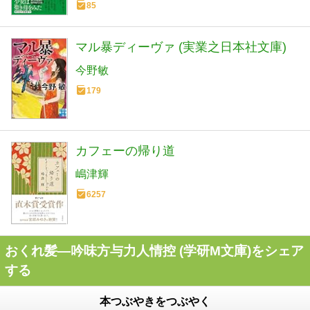
85
マル暴ディーヴァ (実業之日本社文庫)
今野敏
179
カフェーの帰り道
嶋津輝
6257
おくれ髪―吟味方与力人情控 (学研M文庫)をシェア
する
本つぶやきをつぶやく