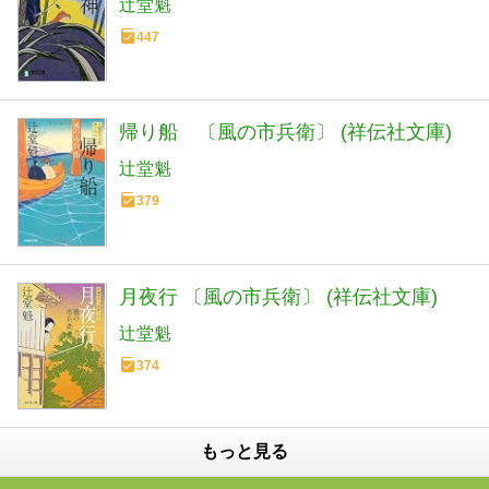
辻堂魁
447
帰り船 〔風の市兵衛〕 (祥伝社文庫)
辻堂魁
379
月夜行 〔風の市兵衛〕 (祥伝社文庫)
辻堂魁
374
もっと見る